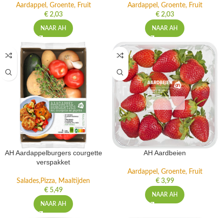
Aardappel, Groente, Fruit
Aardappel, Groente, Fruit
€
2,03
€
2,03
NAAR AH
NAAR AH
AH Aardappelburgers courgette
AH Aardbeien
verspakket
Aardappel, Groente, Fruit
Salades,Pizza, Maaltijden
€
3,99
€
5,49
NAAR AH
NAAR AH