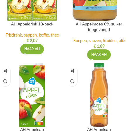
AH Appeldrink 10-pack
AH Appelmoes 0% suiker
toegevoegd
Frisdrank, sappen, koffie, thee
€
2,07
Soepen, sauzen, kruiden, olie
€
1,89
NAAR AH
NAAR AH
AH Appelsap
AH Appelsap