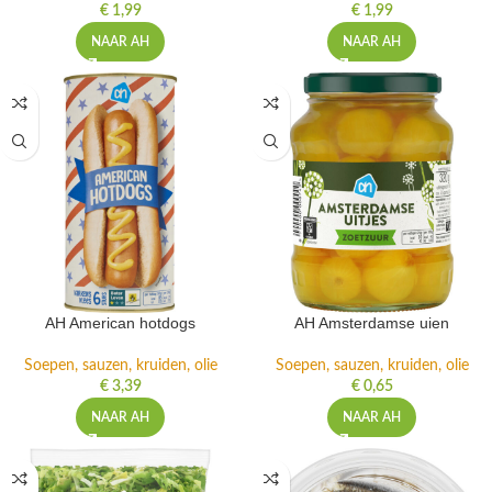
€
1,99
€
1,99
NAAR AH
NAAR AH
AH American hotdogs
AH Amsterdamse uien
Soepen, sauzen, kruiden, olie
Soepen, sauzen, kruiden, olie
€
3,39
€
0,65
NAAR AH
NAAR AH