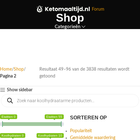
Forum
Shop
Categorieën
Home
Shop
Resultaat 49–96 van de 3838 resultaten wordt
Pagina 2
getoond
Show sidebar
Eiwitten 0
Eiwitten 55
SORTEREN OP
Populariteit
Koolhydraten 0
Koolhydraten 10
Gemiddelde waardering