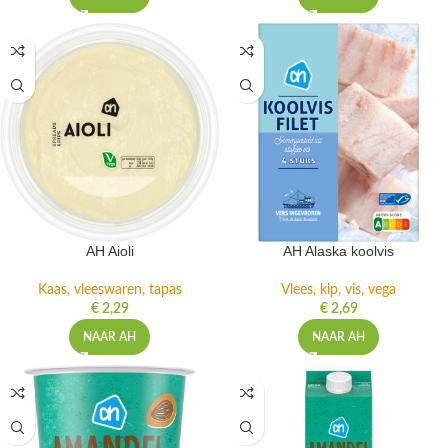
AH Aioli
AH Alaska koolvis
Kaas, vleeswaren, tapas
Vlees, kip, vis, vega
€
2,29
€
2,69
NAAR AH
NAAR AH