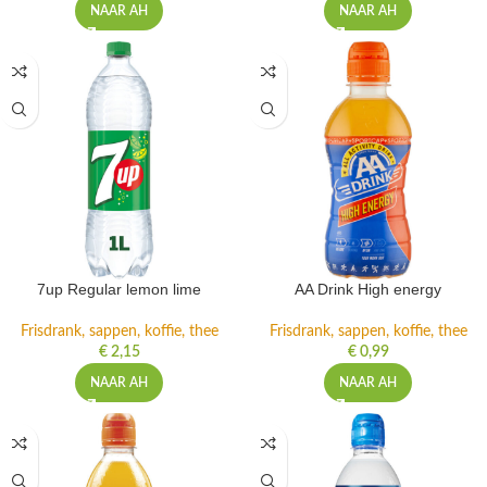
NAAR AH
NAAR AH
7up Regular lemon lime
AA Drink High energy
Frisdrank, sappen, koffie, thee
Frisdrank, sappen, koffie, thee
€
2,15
€
0,99
NAAR AH
NAAR AH