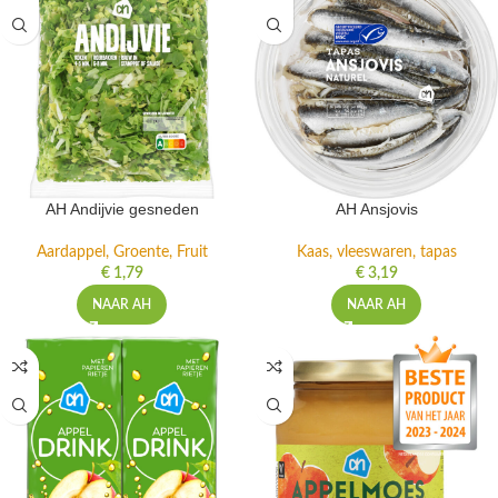
AH Andijvie gesneden
AH Ansjovis
Aardappel, Groente, Fruit
Kaas, vleeswaren, tapas
€
1,79
€
3,19
NAAR AH
NAAR AH