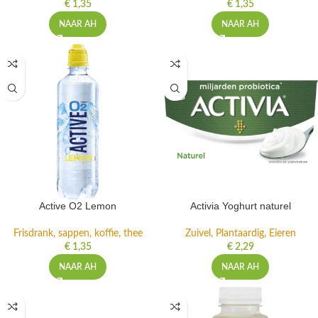
€
1,35
€
1,35
NAAR AH
NAAR AH
Active O2 Lemon
Activia Yoghurt naturel
Frisdrank, sappen, koffie, thee
Zuivel, Plantaardig, Eieren
€
1,35
€
2,29
NAAR AH
NAAR AH