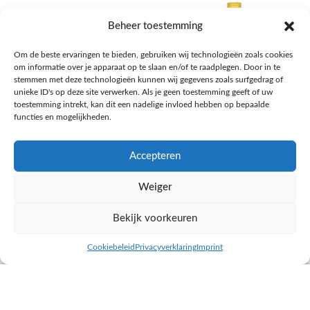
Beheer toestemming
Om de beste ervaringen te bieden, gebruiken wij technologieën zoals cookies
om informatie over je apparaat op te slaan en/of te raadplegen. Door in te
stemmen met deze technologieën kunnen wij gegevens zoals surfgedrag of
unieke ID's op deze site verwerken. Als je geen toestemming geeft of uw
toestemming intrekt, kan dit een nadelige invloed hebben op bepaalde
functies en mogelijkheden.
Accepteren
AH Appelsap 6-pack
AH Arachide olie
Weiger
Frisdrank, sappen, koffie, thee
Pasta, rijst en wereldkeuken
€
1,66
€
4,49
Bekijk voorkeuren
NAAR AH
NAAR AH
Cookiebeleid
Privacyverklaring
Imprint
inkel op
Filters