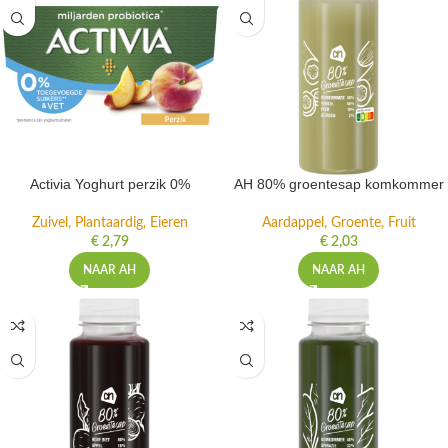
Activia Yoghurt perzik 0%
AH 80% groentesap komkommer
Zuivel, Plantaardig, Eieren
Aardappel, Groente, Fruit
€
2,79
€
2,03
NAAR AH
NAAR AH