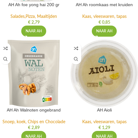
AH Ah foe yong hai 200 gr
AH Ah roomkaas met kruiden
Salades,Pizza, Maaltijden
Kaas, vleeswaren, tapas
€
2,79
€
0,85
NAAR AH
NAAR AH
AH Ah Walnoten ongebrand
AH Aioli
Snoep, koek, Chips en Chocolade
Kaas, vleeswaren, tapas
€
2,89
€
1,29
NAAR AH
NAAR AH