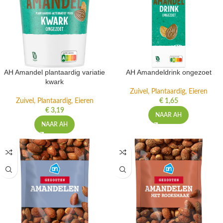
AH Amandel plantaardig variatie
AH Amandeldrink ongezoet
kwark
Zuivel, Plantaardig, Eieren
Zuivel, Plantaardig, Eieren
€
1,65
€
3,19
NAAR AH
NAAR AH