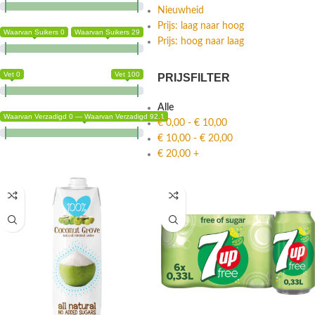
Nieuwheid
Prijs: laag naar hoog
Waarvan Suikers 0
Waarvan Suikers 29
Prijs: hoog naar laag
Vet 0
Vet 100
PRIJSFILTER
Alle
Waarvan Verzadigd 0 — Waarvan Verzadigd 92.1
€
0,00
-
€
10,00
€
10,00
-
€
20,00
€
20,00
+