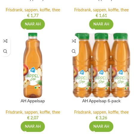
Frisdrank, sappen, koffie, thee
Frisdrank, sappen, koffie, thee
€
1,77
€
1,61
NAAR AH
NAAR AH
AH Appelsap
AH Appelsap 6-pack
Frisdrank, sappen, koffie, thee
Frisdrank, sappen, koffie, thee
€
2,07
€
3,26
NAAR AH
NAAR AH