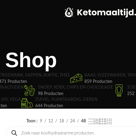
Shop
FRISDRANK, SAPPEN, KOFFIE, THEE
KAAS, VLEESWAREN, TAP
471 Producten
859 Producten
MAALTIJDEN
SNOEP, KOEK, CHIPS EN CHOCOLADE
SOE
98 Producten
252 
, VIS, VEGA
ZUIVEL, PLANTAARDIG, EIEREN
cten
644 Producten
Toon
9
12
18
24
48