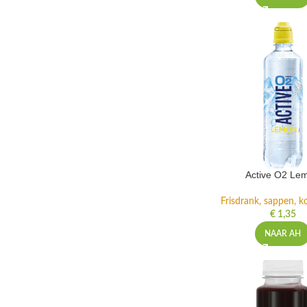
Active O2 Le
Frisdrank, sappen, ko
€
1,35
NAAR AH