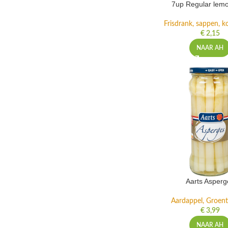
7up Regular lemo
Frisdrank, sappen, ko
€
2,15
NAAR AH
Aarts Asperg
Aardappel, Groente
€
3,99
NAAR AH