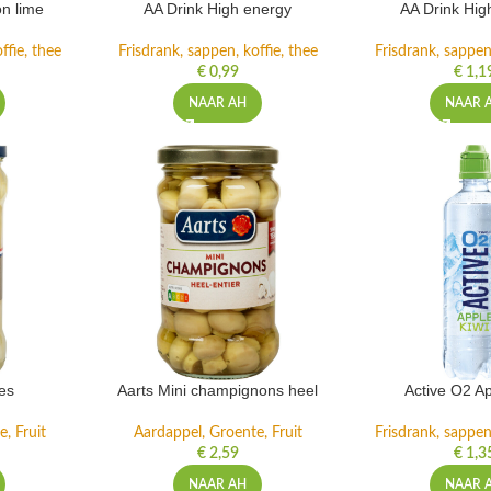
n lime
AA Drink High energy
AA Drink Hig
ffie, thee
Frisdrank, sappen, koffie, thee
Frisdrank, sappen,
€
0,99
€
1,1
NAAR AH
NAAR 
es
Aarts Mini champignons heel
Active O2 Ap
, Fruit
Aardappel, Groente, Fruit
Frisdrank, sappen,
€
2,59
€
1,3
NAAR AH
NAAR 