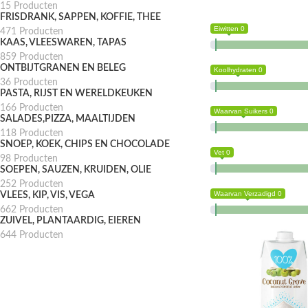
15 Producten
FRISDRANK, SAPPEN, KOFFIE, THEE
Eiwitten 0
471 Producten
KAAS, VLEESWAREN, TAPAS
859 Producten
ONTBIJTGRANEN EN BELEG
Koolhydraten 0
36 Producten
PASTA, RIJST EN WERELDKEUKEN
166 Producten
Waarvan Suikers 0
SALADES,PIZZA, MAALTIJDEN
118 Producten
SNOEP, KOEK, CHIPS EN CHOCOLADE
Vet 0
98 Producten
SOEPEN, SAUZEN, KRUIDEN, OLIE
252 Producten
Waarvan Verzadigd 0
VLEES, KIP, VIS, VEGA
662 Producten
ZUIVEL, PLANTAARDIG, EIEREN
644 Producten