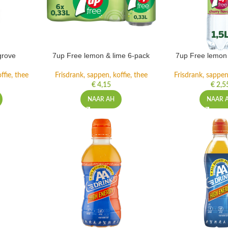
grove
7up Free lemon & lime 6-pack
7up Free lemon 
ffie, thee
Frisdrank, sappen, koffie, thee
Frisdrank, sappen,
€
4,15
€
2,5
NAAR AH
NAAR 