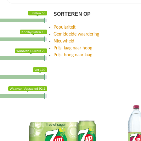
Eiwitten 55
SORTEREN OP
Populariteit
Koolhydraten 10
Gemiddelde waardering
Nieuwheid
Prijs: laag naar hoog
Waarvan Suikers 29
Prijs: hoog naar laag
Vet 100
Waarvan Verzadigd 92.1