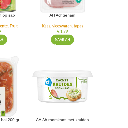
n op sap
AH Achterham
ente, Fruit
Kaas, vleeswaren, tapas
9
€
1,79
AH
NAAR AH
 hai 200 gr
AH Ah roomkaas met kruiden