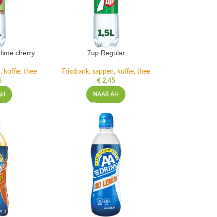
lime cherry
7up Regular
 koffie, thee
Frisdrank, sappen, koffie, thee
5
€
2,45
AH
NAAR AH