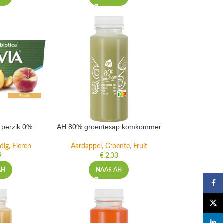
t perzik 0%
AH 80% groentesap komkommer
dig, Eieren
Aardappel, Groente, Fruit
9
€
2,03
AH
NAAR AH
Faceb
X