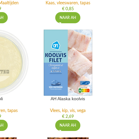
Maaltijden
Kaas, vleeswaren, tapas
9
€
0,85
AH
NAAR AH
li
AH Alaska koolvis
ren, tapas
Vlees, kip, vis, vega
9
€
2,69
AH
NAAR AH