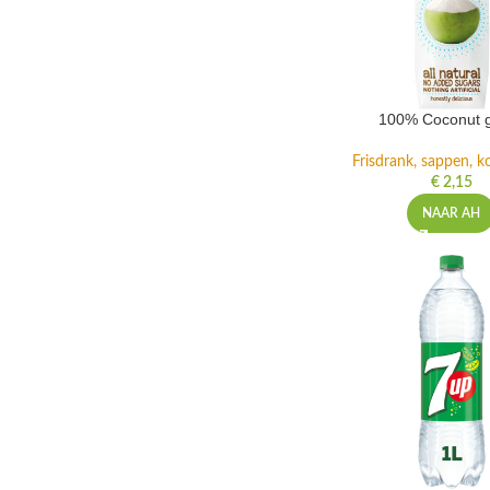
100% Coconut 
Frisdrank, sappen, ko
€
2,15
NAAR AH