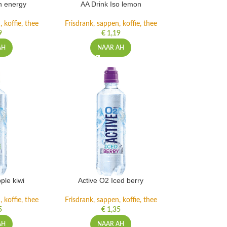
h energy
AA Drink Iso lemon
 koffie, thee
Frisdrank, sappen, koffie, thee
9
€
1,19
AH
NAAR AH
ple kiwi
Active O2 Iced berry
 koffie, thee
Frisdrank, sappen, koffie, thee
5
€
1,35
AH
NAAR AH