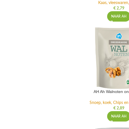
Kaas, vleeswaren,
€
2,79
NAAR AH
AH Ah Walnoten o
Snoep, koek, Chips e
€
2,89
NAAR AH