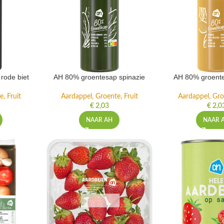
rode biet
AH 80% groentesap spinazie
AH 80% groente
, Fruit
Aardappel, Groente, Fruit
Aardappel, Gro
€
2,03
€
2,0
NAAR AH
NAAR 