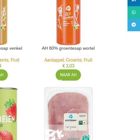
linked
What
Teleg
sap venkel
AH 80% groentesap wortel
ente, Fruit
Aardappel, Groente, Fruit
3
€
2,03
AH
NAAR AH