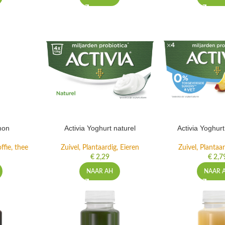
mon
Activia Yoghurt naturel
Activia Yoghur
ffie, thee
Zuivel, Plantaardig, Eieren
Zuivel, Plantaar
€
2,29
€
2,7
NAAR AH
NAAR 