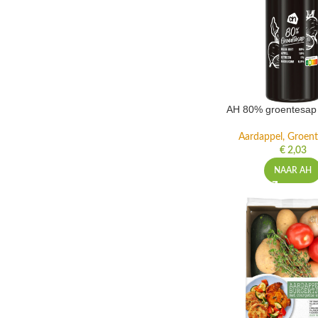
AH 80% groentesap 
Aardappel, Groente
€
2,03
NAAR AH