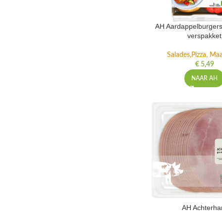
AH Aardappelburgers
verspakket
Salades,Pizza, Maa
€
5,49
NAAR AH
AH Achterh