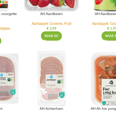
 courgette
AH Aardbeien
AH Aardbeie
Aardappel, Groente, Fruit
Aardappel, Gro
ltijden
€
3,99
€
1,9
NAAR AH
NAAR 
am
AH Achterham
AH Ah foe yong