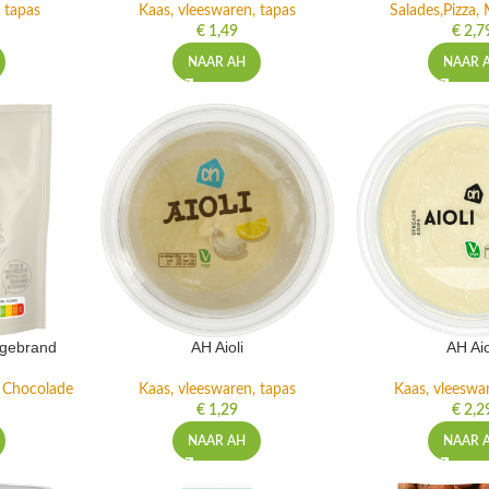
 tapas
Kaas, vleeswaren, tapas
Salades,Pizza, 
€
1,49
€
2,7
NAAR AH
NAAR 
ngebrand
AH Aioli
AH Aio
n Chocolade
Kaas, vleeswaren, tapas
Kaas, vleeswa
€
1,29
€
2,2
NAAR AH
NAAR 