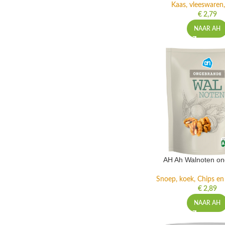
Kaas, vleeswaren,
€
2,79
NAAR AH
AH Ah Walnoten o
Snoep, koek, Chips e
€
2,89
NAAR AH