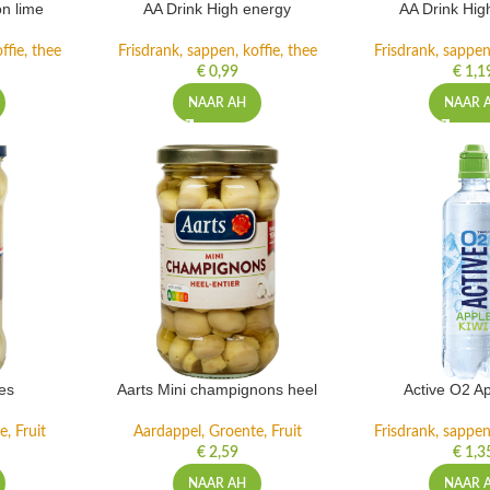
n lime
AA Drink High energy
AA Drink Hig
ffie, thee
Frisdrank, sappen, koffie, thee
Frisdrank, sappen,
€
0,99
€
1,1
NAAR AH
NAAR 
es
Aarts Mini champignons heel
Active O2 Ap
, Fruit
Aardappel, Groente, Fruit
Frisdrank, sappen,
€
2,59
€
1,3
NAAR AH
NAAR 