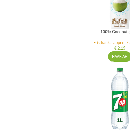
100% Coconut 
Frisdrank, sappen, ko
€
2,15
NAAR AH