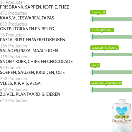
15 Producten
FRISDRANK, SAPPEN, KOFFIE, THEE
Eiwitten 0
471 Producten
KAAS, VLEESWAREN, TAPAS
859 Producten
ONTBIJTGRANEN EN BELEG
Koolhydraten 0
36 Producten
PASTA, RIJST EN WERELDKEUKEN
166 Producten
Waarvan Suikers 0
SALADES,PIZZA, MAALTIJDEN
118 Producten
SNOEP, KOEK, CHIPS EN CHOCOLADE
Vet 0
98 Producten
SOEPEN, SAUZEN, KRUIDEN, OLIE
252 Producten
Waarvan Verzadigd 0
VLEES, KIP, VIS, VEGA
662 Producten
ZUIVEL, PLANTAARDIG, EIEREN
644 Producten