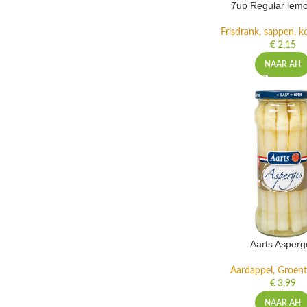
7up Regular lemo
Frisdrank, sappen, ko
€
2,15
NAAR AH
Aarts Asperg
Aardappel, Groente
€
3,99
NAAR AH