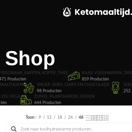
Shop
FRISDRANK, SAPPEN, KOFFIE, THEE
KAAS, VLEESWAREN, TAP
471 Producten
859 Producten
MAALTIJDEN
SNOEP, KOEK, CHIPS EN CHOCOLADE
SOE
98 Producten
252 
, VIS, VEGA
ZUIVEL, PLANTAARDIG, EIEREN
cten
644 Producten
Toon
9
12
18
24
48