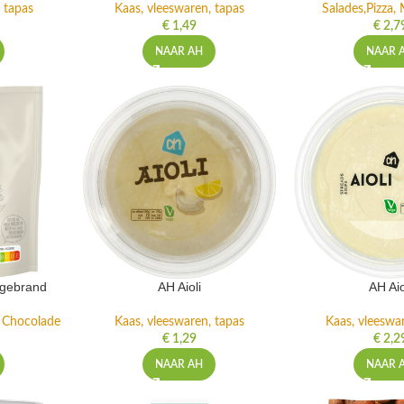
 tapas
Kaas, vleeswaren, tapas
Salades,Pizza, 
€
1,49
€
2,7
NAAR AH
NAAR 
ngebrand
AH Aioli
AH Aio
n Chocolade
Kaas, vleeswaren, tapas
Kaas, vleeswa
€
1,29
€
2,2
NAAR AH
NAAR 