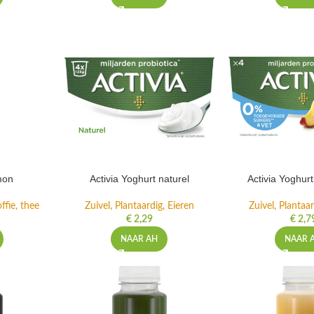
mon
Activia Yoghurt naturel
Activia Yoghur
ffie, thee
Zuivel, Plantaardig, Eieren
Zuivel, Plantaar
€
2,29
€
2,7
NAAR AH
NAAR 