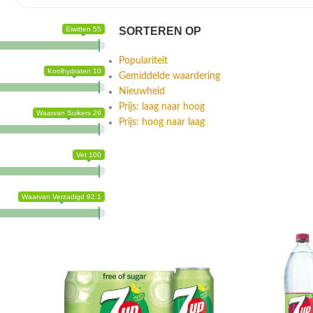
Eiwitten 55
SORTEREN OP
Populariteit
Koolhydraten 10
Gemiddelde waardering
Nieuwheid
Prijs: laag naar hoog
Waarvan Suikers 29
Prijs: hoog naar laag
Vet 100
Waarvan Verzadigd 92.1