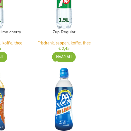
lime cherry
7up Regular
 koffie, thee
Frisdrank, sappen, koffie, thee
5
€
2,45
AH
NAAR AH