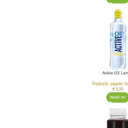
Active O2 Le
Frisdrank, sappen, ko
€
1,35
NAAR AH