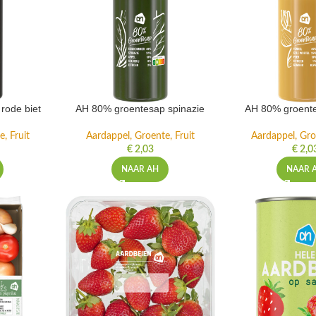
rode biet
AH 80% groentesap spinazie
AH 80% groente
, Fruit
Aardappel, Groente, Fruit
Aardappel, Gro
€
2,03
€
2,0
NAAR AH
NAAR 