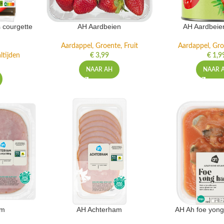
 courgette
AH Aardbeien
AH Aardbeie
Aardappel, Groente, Fruit
Aardappel, Gro
ltijden
€
3,99
€
1,9
NAAR AH
NAAR 
am
AH Achterham
AH Ah foe yong