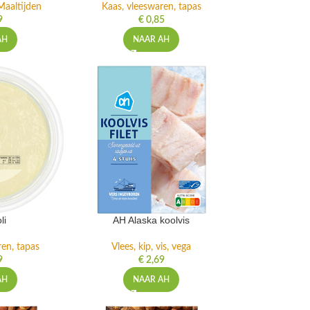
Maaltijden
Kaas, vleeswaren, tapas
9
€
0,85
AH
NAAR AH
li
AH Alaska koolvis
ren, tapas
Vlees, kip, vis, vega
9
€
2,69
AH
NAAR AH