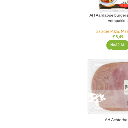
AH Aardappelburgers
verspakket
Salades,Pizza, Maa
€
5,49
NAAR AH
AH Achterh