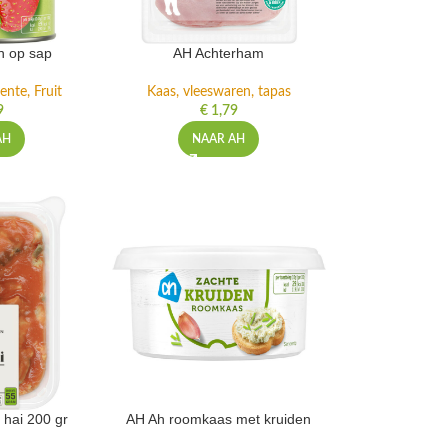
n op sap
AH Achterham
ente, Fruit
Kaas, vleeswaren, tapas
9
€
1,79
AH
NAAR AH
 hai 200 gr
AH Ah roomkaas met kruiden