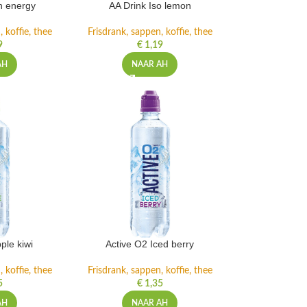
h energy
AA Drink Iso lemon
 koffie, thee
Frisdrank, sappen, koffie, thee
9
€
1,19
AH
NAAR AH
ple kiwi
Active O2 Iced berry
 koffie, thee
Frisdrank, sappen, koffie, thee
5
€
1,35
AH
NAAR AH