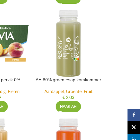
t perzik 0%
AH 80% groentesap komkommer
dig, Eieren
Aardappel, Groente, Fruit
9
€
2,03
AH
NAAR AH
Faceb
X