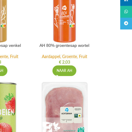
linked
What
Teleg
sap venkel
AH 80% groentesap wortel
ente, Fruit
Aardappel, Groente, Fruit
3
€
2,03
AH
NAAR AH