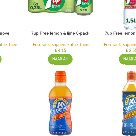
grove
7up Free lemon & lime 6-pack
7up Free lemon 
ffie, thee
Frisdrank, sappen, koffie, thee
Frisdrank, sappen,
€
4,15
€
2,5
NAAR AH
NAAR 