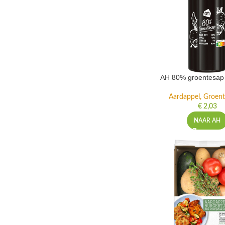
AH 80% groentesap 
Aardappel, Groente
€
2,03
NAAR AH