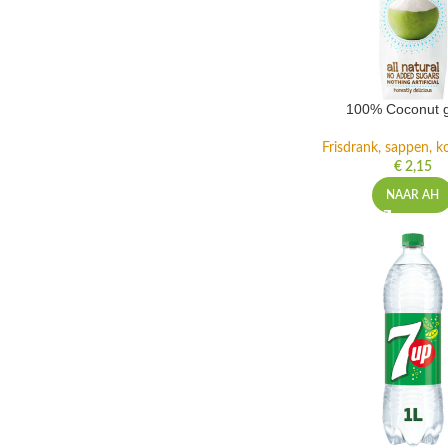
100% Coconut 
Frisdrank, sappen, ko
€
2,15
NAAR AH