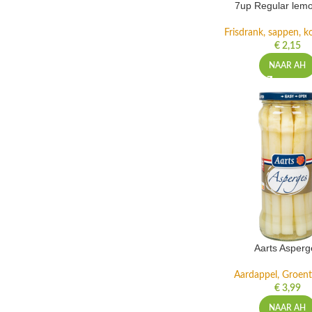
7up Regular lemo
Frisdrank, sappen, ko
€
2,15
NAAR AH
Aarts Asperg
Aardappel, Groente
€
3,99
NAAR AH