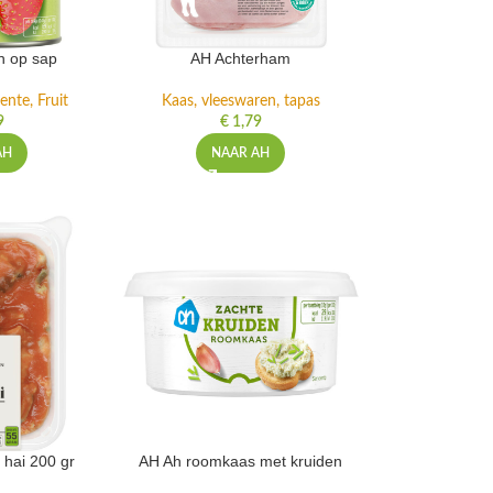
n op sap
AH Achterham
ente, Fruit
Kaas, vleeswaren, tapas
9
€
1,79
AH
NAAR AH
 hai 200 gr
AH Ah roomkaas met kruiden