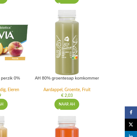
t perzik 0%
AH 80% groentesap komkommer
dig, Eieren
Aardappel, Groente, Fruit
9
€
2,03
AH
NAAR AH
Faceb
X