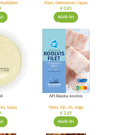
Maaltijden
Kaas, vleeswaren, tapas
9
€
0,85
AH
NAAR AH
li
AH Alaska koolvis
ren, tapas
Vlees, kip, vis, vega
9
€
2,69
AH
NAAR AH