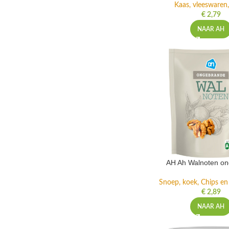
Kaas, vleeswaren,
€
2,79
NAAR AH
AH Ah Walnoten o
Snoep, koek, Chips e
€
2,89
NAAR AH