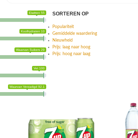
Eiwitten 55
SORTEREN OP
Populariteit
Koolhydraten 10
Gemiddelde waardering
Nieuwheid
Prijs: laag naar hoog
Waarvan Suikers 29
Prijs: hoog naar laag
Vet 100
Waarvan Verzadigd 92.1