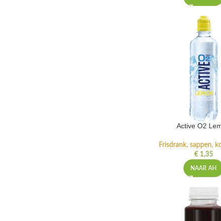
Active O2 Le
Frisdrank, sappen, ko
€
1,35
NAAR AH