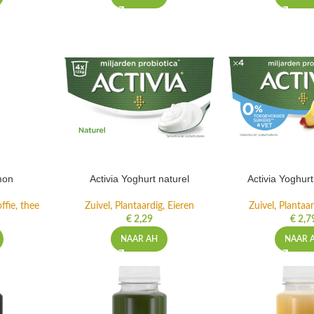
mon
Activia Yoghurt naturel
Activia Yoghur
ffie, thee
Zuivel, Plantaardig, Eieren
Zuivel, Plantaar
€
2,29
€
2,7
NAAR AH
NAAR 