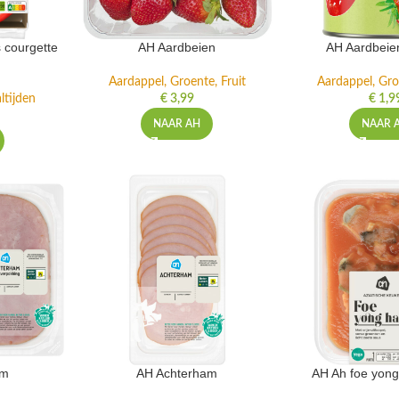
 courgette
AH Aardbeien
AH Aardbeie
Aardappel, Groente, Fruit
Aardappel, Gro
ltijden
€
3,99
€
1,9
NAAR AH
NAAR 
am
AH Achterham
AH Ah foe yong