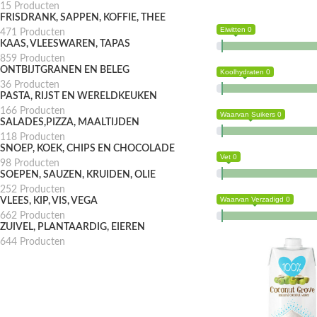
15 Producten
FRISDRANK, SAPPEN, KOFFIE, THEE
Eiwitten 0
471 Producten
KAAS, VLEESWAREN, TAPAS
859 Producten
ONTBIJTGRANEN EN BELEG
Koolhydraten 0
36 Producten
PASTA, RIJST EN WERELDKEUKEN
166 Producten
Waarvan Suikers 0
SALADES,PIZZA, MAALTIJDEN
118 Producten
SNOEP, KOEK, CHIPS EN CHOCOLADE
Vet 0
98 Producten
SOEPEN, SAUZEN, KRUIDEN, OLIE
252 Producten
Waarvan Verzadigd 0
VLEES, KIP, VIS, VEGA
662 Producten
ZUIVEL, PLANTAARDIG, EIEREN
644 Producten