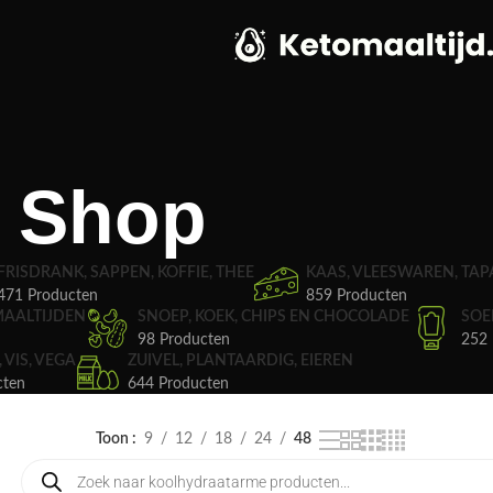
Shop
FRISDRANK, SAPPEN, KOFFIE, THEE
KAAS, VLEESWAREN, TAP
471 Producten
859 Producten
MAALTIJDEN
SNOEP, KOEK, CHIPS EN CHOCOLADE
SOE
98 Producten
252 
, VIS, VEGA
ZUIVEL, PLANTAARDIG, EIEREN
cten
644 Producten
Toon
9
12
18
24
48