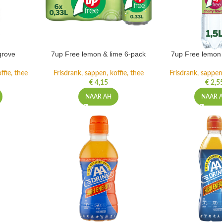
grove
7up Free lemon & lime 6-pack
7up Free lemon 
ffie, thee
Frisdrank, sappen, koffie, thee
Frisdrank, sappen,
€
4,15
€
2,5
NAAR AH
NAAR 