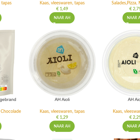
 tapas
Kaas, vleeswaren, tapas
Salades,Pizza, 
€
1,49
€
2,7
NAAR AH
NAAR 
ngebrand
AH Aioli
AH Aio
n Chocolade
Kaas, vleeswaren, tapas
Kaas, vleeswa
€
1,29
€
2,2
NAAR AH
NAAR 