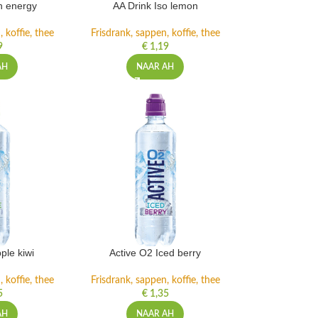
h energy
AA Drink Iso lemon
 koffie, thee
Frisdrank, sappen, koffie, thee
9
€
1,19
AH
NAAR AH
ple kiwi
Active O2 Iced berry
 koffie, thee
Frisdrank, sappen, koffie, thee
5
€
1,35
AH
NAAR AH