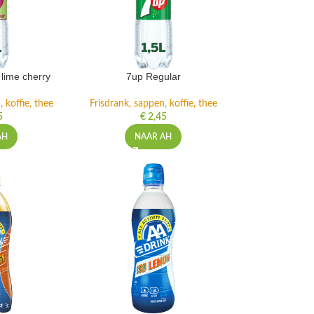
lime cherry
7up Regular
 koffie, thee
Frisdrank, sappen, koffie, thee
5
€
2,45
AH
NAAR AH