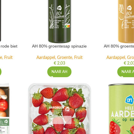
rode biet
AH 80% groentesap spinazie
AH 80% groente
, Fruit
Aardappel, Groente, Fruit
Aardappel, Gro
€
2,03
€
2,0
NAAR AH
NAAR 