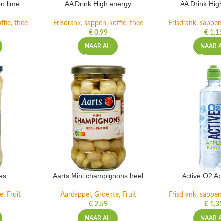
n lime
AA Drink High energy
AA Drink Hig
ffie, thee
Frisdrank, sappen, koffie, thee
Frisdrank, sappen,
€
0,99
€
1,1
NAAR AH
NAAR 
es
Aarts Mini champignons heel
Active O2 Ap
, Fruit
Aardappel, Groente, Fruit
Frisdrank, sappen,
€
2,59
€
1,3
NAAR AH
NAAR 