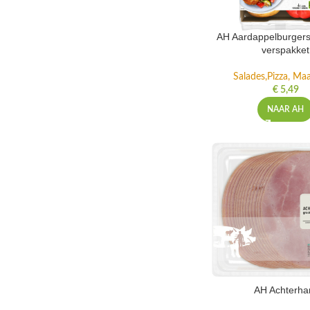
AH Aardappelburgers
verspakket
Salades,Pizza, Maa
€
5,49
NAAR AH
AH Achterh