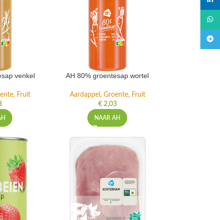
linked
What
Teleg
sap venkel
AH 80% groentesap wortel
ente, Fruit
Aardappel, Groente, Fruit
3
€
2,03
AH
NAAR AH