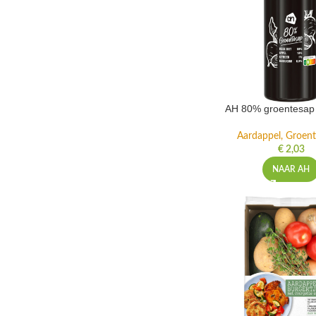
AH 80% groentesap 
Aardappel, Groente
€
2,03
NAAR AH