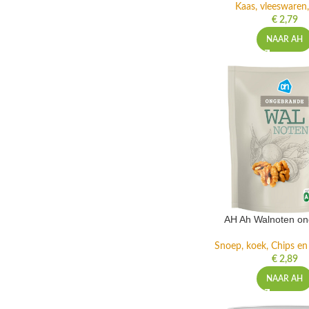
Kaas, vleeswaren,
€
2,79
NAAR AH
AH Ah Walnoten o
Snoep, koek, Chips e
€
2,89
NAAR AH