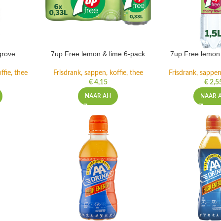
grove
7up Free lemon & lime 6-pack
7up Free lemon 
ffie, thee
Frisdrank, sappen, koffie, thee
Frisdrank, sappen,
€
4,15
€
2,5
NAAR AH
NAAR 