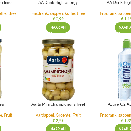
n lime
AA Drink High energy
AA Drink Hig
ffie, thee
Frisdrank, sappen, koffie, thee
Frisdrank, sappen,
€
0,99
€
1,1
NAAR AH
NAAR 
es
Aarts Mini champignons heel
Active O2 Ap
, Fruit
Aardappel, Groente, Fruit
Frisdrank, sappen,
€
2,59
€
1,3
NAAR AH
NAAR 