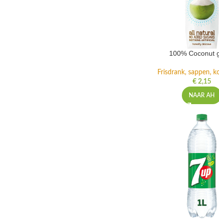
100% Coconut 
Frisdrank, sappen, ko
€
2,15
NAAR AH