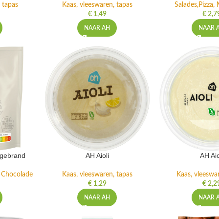
 tapas
Kaas, vleeswaren, tapas
Salades,Pizza, 
€
1,49
€
2,7
NAAR AH
NAAR 
ngebrand
AH Aioli
AH Aio
n Chocolade
Kaas, vleeswaren, tapas
Kaas, vleeswa
€
1,29
€
2,2
NAAR AH
NAAR 