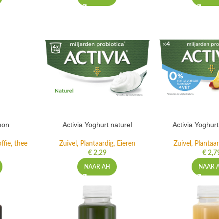
mon
Activia Yoghurt naturel
Activia Yoghur
ffie, thee
Zuivel, Plantaardig, Eieren
Zuivel, Plantaar
€
2,29
€
2,7
NAAR AH
NAAR 