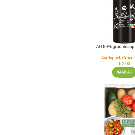
AH 80% groentesap 
Aardappel, Groente
€
2,03
NAAR AH