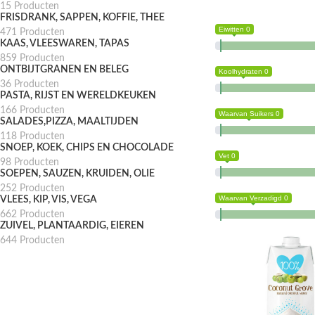
15 Producten
FRISDRANK, SAPPEN, KOFFIE, THEE
Eiwitten 0
471 Producten
KAAS, VLEESWAREN, TAPAS
859 Producten
ONTBIJTGRANEN EN BELEG
Koolhydraten 0
36 Producten
PASTA, RIJST EN WERELDKEUKEN
166 Producten
Waarvan Suikers 0
SALADES,PIZZA, MAALTIJDEN
118 Producten
SNOEP, KOEK, CHIPS EN CHOCOLADE
Vet 0
98 Producten
SOEPEN, SAUZEN, KRUIDEN, OLIE
252 Producten
Waarvan Verzadigd 0
VLEES, KIP, VIS, VEGA
662 Producten
ZUIVEL, PLANTAARDIG, EIEREN
644 Producten