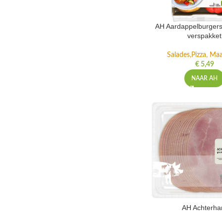
AH Aardappelburgers
verspakket
Salades,Pizza, Maa
€
5,49
NAAR AH
AH Achterh