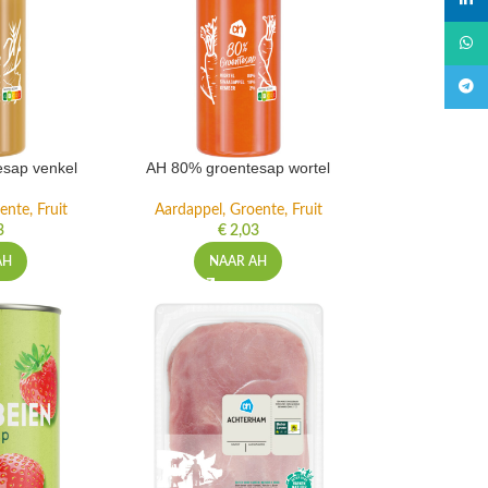
linked
What
Teleg
sap venkel
AH 80% groentesap wortel
ente, Fruit
Aardappel, Groente, Fruit
3
€
2,03
AH
NAAR AH