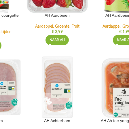
 courgette
AH Aardbeien
AH Aardbeie
Aardappel, Groente, Fruit
Aardappel, Gro
ltijden
€
3,99
€
1,9
NAAR AH
NAAR 
am
AH Achterham
AH Ah foe yong