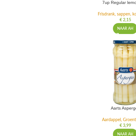
7up Regular lemo
Frisdrank, sappen, ko
€
2,15
NAAR AH
Aarts Asperg
Aardappel, Groente
€
3,99
NAAR AH