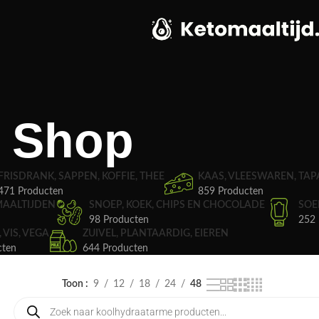
Shop
FRISDRANK, SAPPEN, KOFFIE, THEE
KAAS, VLEESWAREN, TAP
471 Producten
859 Producten
MAALTIJDEN
SNOEP, KOEK, CHIPS EN CHOCOLADE
SOE
98 Producten
252 
, VIS, VEGA
ZUIVEL, PLANTAARDIG, EIEREN
cten
644 Producten
Toon
9
12
18
24
48