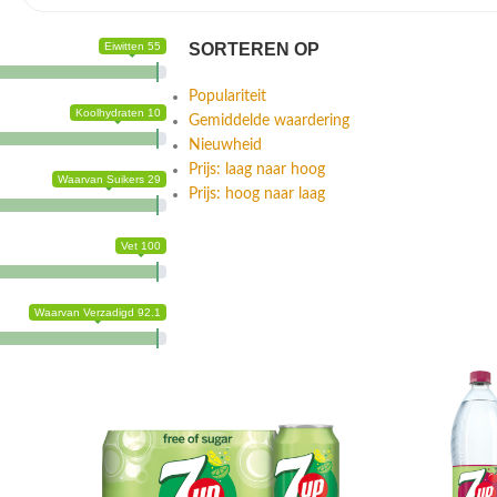
Eiwitten 55
SORTEREN OP
Populariteit
Koolhydraten 10
Gemiddelde waardering
Nieuwheid
Prijs: laag naar hoog
Waarvan Suikers 29
Prijs: hoog naar laag
Vet 100
Waarvan Verzadigd 92.1