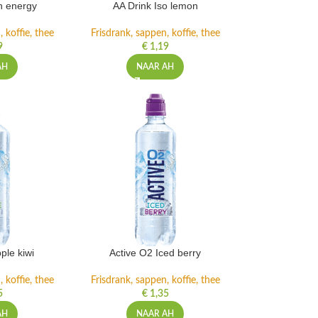
h energy
AA Drink Iso lemon
 koffie, thee
Frisdrank, sappen, koffie, thee
9
€
1,19
AH
NAAR AH
ple kiwi
Active O2 Iced berry
 koffie, thee
Frisdrank, sappen, koffie, thee
5
€
1,35
AH
NAAR AH