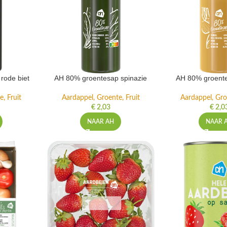
rode biet
AH 80% groentesap spinazie
AH 80% groente
, Fruit
Aardappel, Groente, Fruit
Aardappel, Gro
€
2,03
€
2,0
NAAR AH
NAAR 