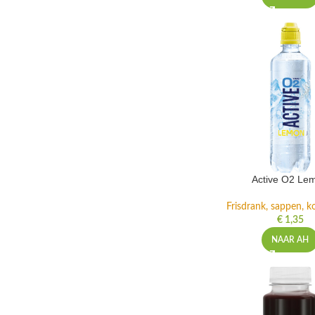
Active O2 Le
Frisdrank, sappen, ko
€
1,35
NAAR AH