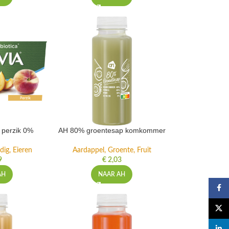
t perzik 0%
AH 80% groentesap komkommer
dig, Eieren
Aardappel, Groente, Fruit
9
€
2,03
AH
NAAR AH
Faceb
X