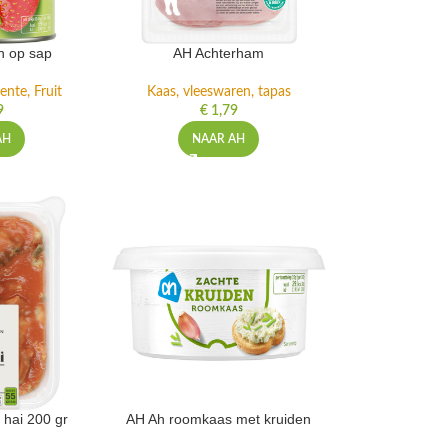
n op sap
AH Achterham
ente, Fruit
Kaas, vleeswaren, tapas
9
€
1,79
AH
NAAR AH
 hai 200 gr
AH Ah roomkaas met kruiden