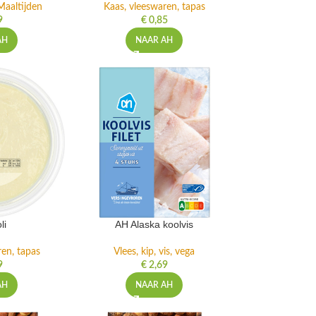
Maaltijden
Kaas, vleeswaren, tapas
9
€
0,85
AH
NAAR AH
li
AH Alaska koolvis
ren, tapas
Vlees, kip, vis, vega
9
€
2,69
AH
NAAR AH