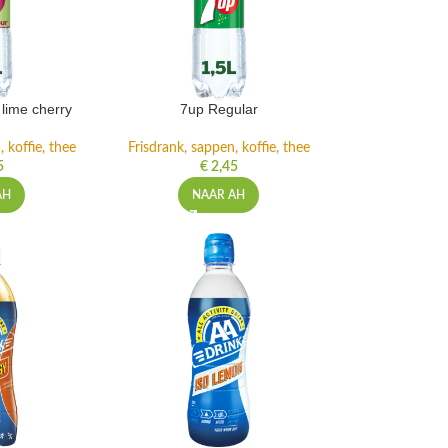
lime cherry
7up Regular
 koffie, thee
Frisdrank, sappen, koffie, thee
5
€
2,45
AH
NAAR AH