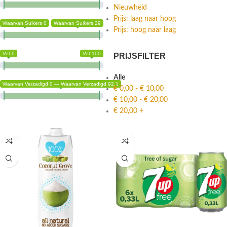
Nieuwheid
Prijs: laag naar hoog
Waarvan Suikers 0
Waarvan Suikers 29
Prijs: hoog naar laag
Vet 0
Vet 100
PRIJSFILTER
Alle
Waarvan Verzadigd 0 — Waarvan Verzadigd 92.1
€
0,00
-
€
10,00
€
10,00
-
€
20,00
€
20,00
+