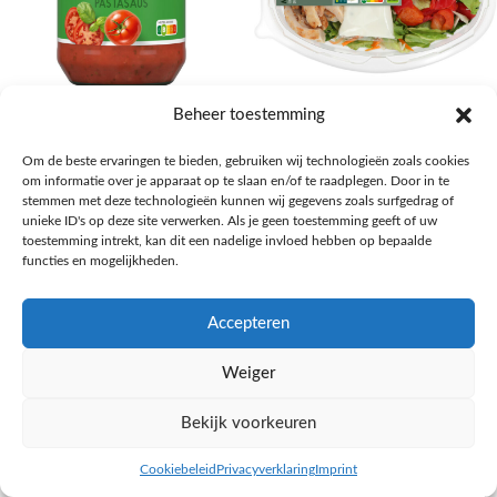
AH Basilicum pastasaus
AH Basis maaltijdsalade gegrilde
Beheer toestemming
kip
Pasta, rijst en wereldkeuken
Om de beste ervaringen te bieden, gebruiken wij technologieën zoals cookies
€
1,59
Salades,Pizza, Maaltijden
om informatie over je apparaat op te slaan en/of te raadplegen. Door in te
€
3,39
NAAR AH
stemmen met deze technologieën kunnen wij gegevens zoals surfgedrag of
NAAR AH
unieke ID's op deze site verwerken. Als je geen toestemming geeft of uw
toestemming intrekt, kan dit een nadelige invloed hebben op bepaalde
functies en mogelijkheden.
Accepteren
Weiger
Bekijk voorkeuren
Cookiebeleid
Privacyverklaring
Imprint
inkel op
Filters