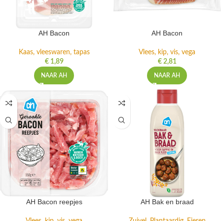
AH Bacon
AH Bacon
Kaas, vleeswaren, tapas
Vlees, kip, vis, vega
€
1,89
€
2,81
NAAR AH
NAAR AH
AH Bacon reepjes
AH Bak en braad