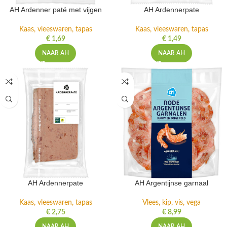
AH Ardenner paté met vijgen
AH Ardennerpate
Kaas, vleeswaren, tapas
Kaas, vleeswaren, tapas
€
1,69
€
1,49
NAAR AH
NAAR AH
AH Ardennerpate
AH Argentijnse garnaal
Kaas, vleeswaren, tapas
Vlees, kip, vis, vega
€
2,75
€
8,99
NAAR AH
NAAR AH