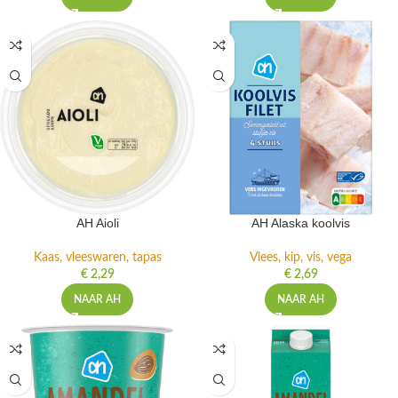
AH Aioli
AH Alaska koolvis
Kaas, vleeswaren, tapas
Vlees, kip, vis, vega
€
2,29
€
2,69
NAAR AH
NAAR AH