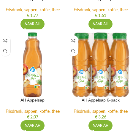
Frisdrank, sappen, koffie, thee
Frisdrank, sappen, koffie, thee
€
1,77
€
1,61
NAAR AH
NAAR AH
AH Appelsap
AH Appelsap 6-pack
Frisdrank, sappen, koffie, thee
Frisdrank, sappen, koffie, thee
€
2,07
€
3,26
NAAR AH
NAAR AH