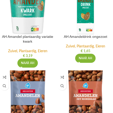
AH Amandel plantaardig variatie
AH Amandeldrink ongezoet
kwark
Zuivel, Plantaardig, Eieren
Zuivel, Plantaardig, Eieren
€
1,65
€
3,19
NAAR AH
NAAR AH