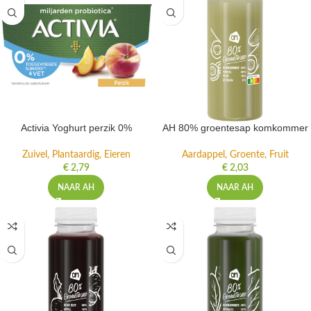
Activia Yoghurt perzik 0%
AH 80% groentesap komkommer
Zuivel, Plantaardig, Eieren
Aardappel, Groente, Fruit
€
2,79
€
2,03
NAAR AH
NAAR AH