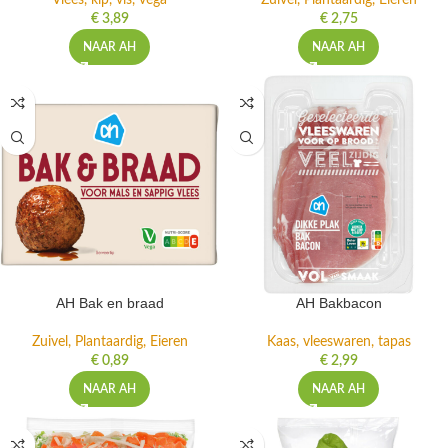
Vlees, kip, vis, vega
Zuivel, Plantaardig, Eieren
€
3,89
€
2,75
NAAR AH
NAAR AH
AH Bak en braad
AH Bakbacon
Zuivel, Plantaardig, Eieren
Kaas, vleeswaren, tapas
€
0,89
€
2,99
NAAR AH
NAAR AH