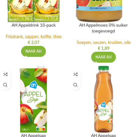
AH Appeldrink 10-pack
AH Appelmoes 0% suiker
toegevoegd
Frisdrank, sappen, koffie, thee
€
2,07
Soepen, sauzen, kruiden, olie
€
1,89
NAAR AH
NAAR AH
AH Appelsap
AH Appelsap