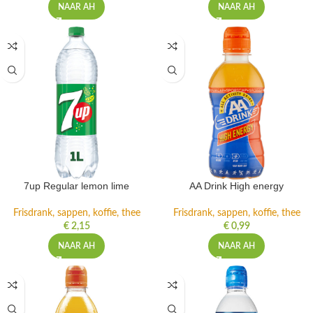
NAAR AH
NAAR AH
7up Regular lemon lime
AA Drink High energy
Frisdrank, sappen, koffie, thee
Frisdrank, sappen, koffie, thee
€
2,15
€
0,99
NAAR AH
NAAR AH