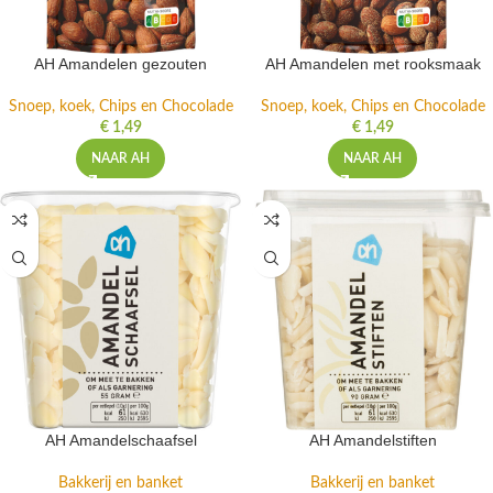
AH Amandelen gezouten
AH Amandelen met rooksmaak
Snoep, koek, Chips en Chocolade
Snoep, koek, Chips en Chocolade
€
1,49
€
1,49
NAAR AH
NAAR AH
AH Amandelschaafsel
AH Amandelstiften
Bakkerij en banket
Bakkerij en banket