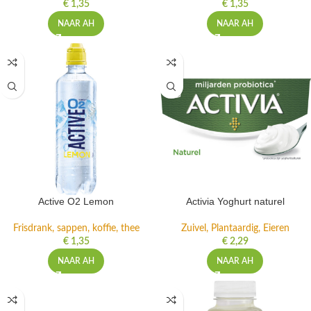
€
1,35
€
1,35
NAAR AH
NAAR AH
Active O2 Lemon
Activia Yoghurt naturel
Frisdrank, sappen, koffie, thee
Zuivel, Plantaardig, Eieren
€
1,35
€
2,29
NAAR AH
NAAR AH