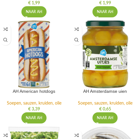
€
1,99
€
1,99
NAAR AH
NAAR AH
AH American hotdogs
AH Amsterdamse uien
Soepen, sauzen, kruiden, olie
Soepen, sauzen, kruiden, olie
€
3,39
€
0,65
NAAR AH
NAAR AH