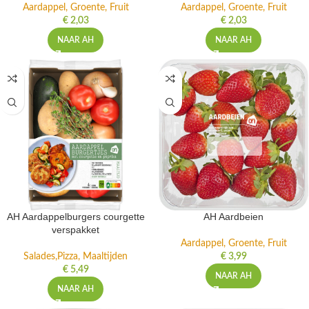
Aardappel, Groente, Fruit
Aardappel, Groente, Fruit
€
2,03
€
2,03
NAAR AH
NAAR AH
AH Aardappelburgers courgette
AH Aardbeien
verspakket
Aardappel, Groente, Fruit
Salades,Pizza, Maaltijden
€
3,99
€
5,49
NAAR AH
NAAR AH