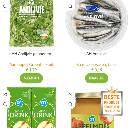
AH Andijvie gesneden
AH Ansjovis
Aardappel, Groente, Fruit
Kaas, vleeswaren, tapas
€
1,79
€
3,19
NAAR AH
NAAR AH