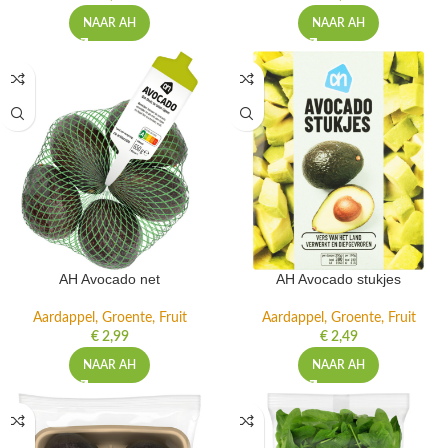
NAAR AH
NAAR AH
AH Avocado net
AH Avocado stukjes
Aardappel, Groente, Fruit
Aardappel, Groente, Fruit
€
2,99
€
2,49
NAAR AH
NAAR AH