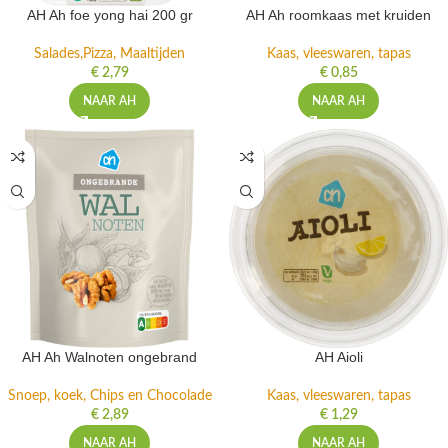
AH Ah foe yong hai 200 gr
AH Ah roomkaas met kruiden
Salades,Pizza, Maaltijden
Kaas, vleeswaren, tapas
€
2,79
€
0,85
NAAR AH
NAAR AH
AH Ah Walnoten ongebrand
AH Aioli
Snoep, koek, Chips en Chocolade
Kaas, vleeswaren, tapas
€
2,89
€
1,29
NAAR AH
NAAR AH