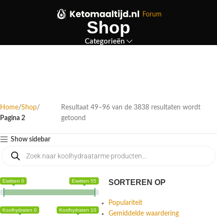
Forum
Shop
Categorieën
Home
Shop
Resultaat 49–96 van de 3838 resultaten wordt
Pagina 2
getoond
Show sidebar
Eiwitten 0
Eiwitten 55
SORTEREN OP
Populariteit
Koolhydraten 0
Koolhydraten 10
Gemiddelde waardering