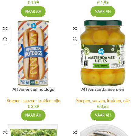
€
1,99
€
1,99
NAAR AH
NAAR AH
AH American hotdogs
AH Amsterdamse uien
Soepen, sauzen, kruiden, olie
Soepen, sauzen, kruiden, olie
€
3,39
€
0,65
NAAR AH
NAAR AH