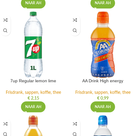
NAAR AH
NAAR AH
7up Regular lemon lime
AA Drink High energy
Frisdrank, sappen, koffie, thee
Frisdrank, sappen, koffie, thee
€
2,15
€
0,99
NAAR AH
NAAR AH