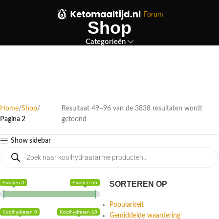
Forum
Shop
Categorieën
Home
Shop
Resultaat 49–96 van de 3838 resultaten wordt
Pagina 2
getoond
Show sidebar
Eiwitten 0
Eiwitten 55
SORTEREN OP
Populariteit
Koolhydraten 0
Koolhydraten 10
Gemiddelde waardering