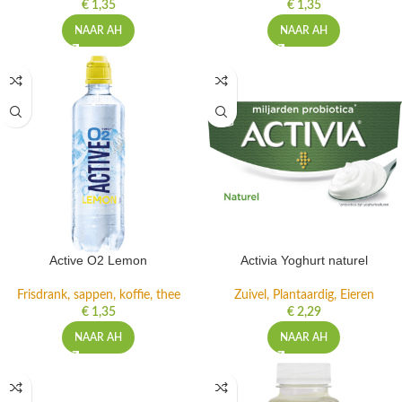
€
1,35
€
1,35
NAAR AH
NAAR AH
Active O2 Lemon
Activia Yoghurt naturel
Frisdrank, sappen, koffie, thee
Zuivel, Plantaardig, Eieren
€
1,35
€
2,29
NAAR AH
NAAR AH