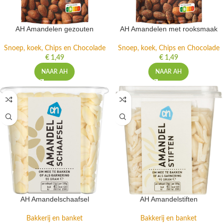
AH Amandelen gezouten
AH Amandelen met rooksmaak
Snoep, koek, Chips en Chocolade
Snoep, koek, Chips en Chocolade
€
1,49
€
1,49
NAAR AH
NAAR AH
AH Amandelschaafsel
AH Amandelstiften
Bakkerij en banket
Bakkerij en banket