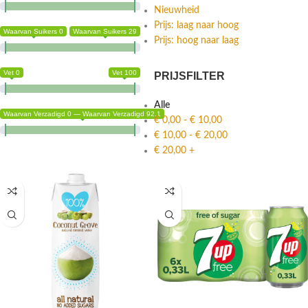
Nieuwheid
Prijs: laag naar hoog
Waarvan Suikers 0
Waarvan Suikers 29
Prijs: hoog naar laag
Vet 0
Vet 100
PRIJSFILTER
Alle
Waarvan Verzadigd 0 — Waarvan Verzadigd 92.1
€
0,00
-
€
10,00
€
10,00
-
€
20,00
€
20,00
+