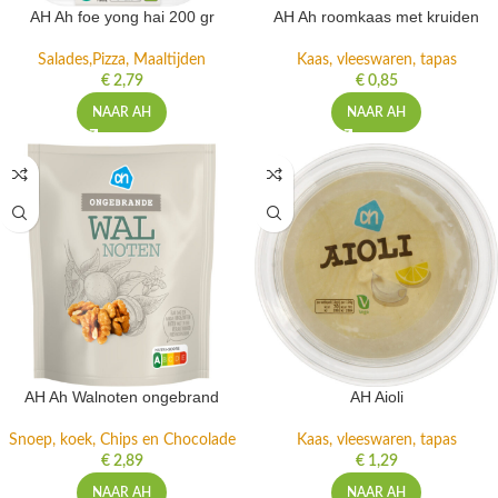
AH Ah foe yong hai 200 gr
AH Ah roomkaas met kruiden
Salades,Pizza, Maaltijden
Kaas, vleeswaren, tapas
€
2,79
€
0,85
NAAR AH
NAAR AH
AH Ah Walnoten ongebrand
AH Aioli
Snoep, koek, Chips en Chocolade
Kaas, vleeswaren, tapas
€
2,89
€
1,29
NAAR AH
NAAR AH