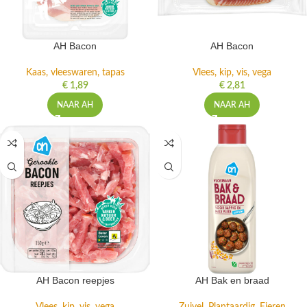
AH Bacon
AH Bacon
Kaas, vleeswaren, tapas
Vlees, kip, vis, vega
€
1,89
€
2,81
NAAR AH
NAAR AH
AH Bacon reepjes
AH Bak en braad