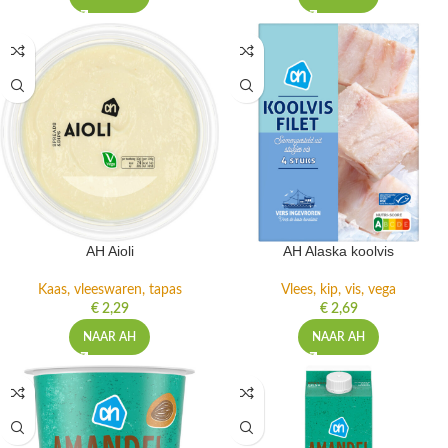
AH Aioli
AH Alaska koolvis
Kaas, vleeswaren, tapas
Vlees, kip, vis, vega
€
2,29
€
2,69
NAAR AH
NAAR AH