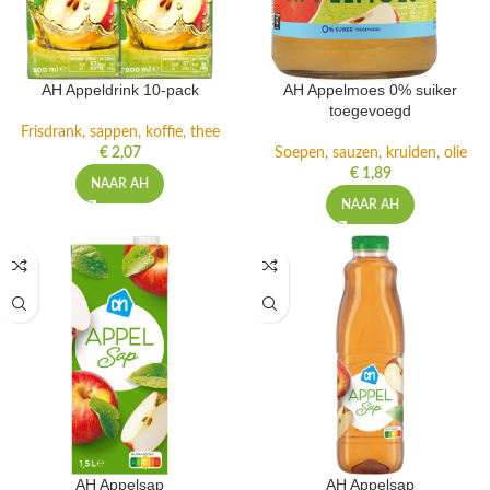
AH Appeldrink 10-pack
AH Appelmoes 0% suiker
toegevoegd
Frisdrank, sappen, koffie, thee
€
2,07
Soepen, sauzen, kruiden, olie
€
1,89
NAAR AH
NAAR AH
AH Appelsap
AH Appelsap