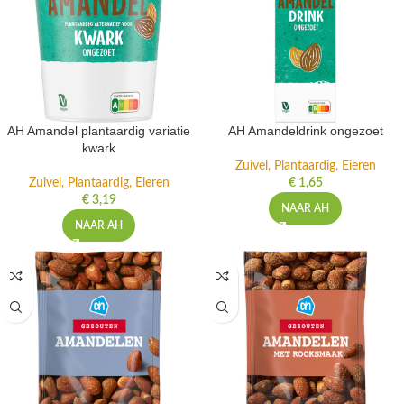
AH Amandel plantaardig variatie
AH Amandeldrink ongezoet
kwark
Zuivel, Plantaardig, Eieren
Zuivel, Plantaardig, Eieren
€
1,65
€
3,19
NAAR AH
NAAR AH