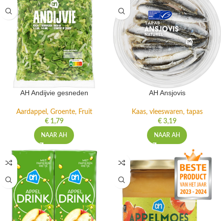
AH Andijvie gesneden
AH Ansjovis
Aardappel, Groente, Fruit
Kaas, vleeswaren, tapas
€
1,79
€
3,19
NAAR AH
NAAR AH