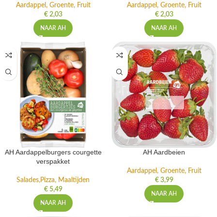
Aardappel, Groente, Fruit
Aardappel, Groente, Fruit
€
2,03
€
2,03
NAAR AH
NAAR AH
AH Aardappelburgers courgette
AH Aardbeien
verspakket
Aardappel, Groente, Fruit
Salades,Pizza, Maaltijden
€
3,99
€
5,49
NAAR AH
NAAR AH