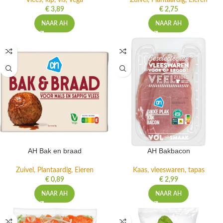
Vlees, kip, vis, vega
Zuivel, Plantaardig, Eieren
€
3,89
€
2,75
NAAR AH
NAAR AH
AH Bak en braad
AH Bakbacon
Zuivel, Plantaardig, Eieren
Kaas, vleeswaren, tapas
€
0,89
€
2,99
NAAR AH
NAAR AH