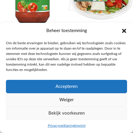
AH Basilicum pastasaus
AH Basis maaltijdsalade gegrilde
Beheer toestemming
kip
Pasta, rijst en wereldkeuken
Om de beste ervaringen te bieden, gebruiken wij technologieën zoals cookies
€
1,59
Salades,Pizza, Maaltijden
om informatie over je apparaat op te slaan en/of te raadplegen. Door in te
€
3,39
NAAR AH
stemmen met deze technologieën kunnen wij gegevens zoals surfgedrag of
NAAR AH
unieke ID's op deze site verwerken. Als je geen toestemming geeft of uw
toestemming intrekt, kan dit een nadelige invloed hebben op bepaalde
functies en mogelijkheden.
Accepteren
Weiger
Bekijk voorkeuren
Privacyverklaring
Imprint
inkel op
Filters