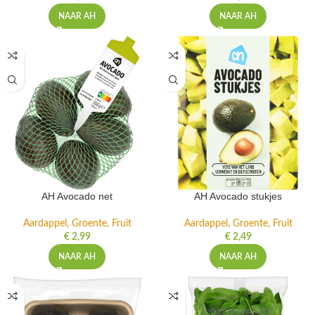
NAAR AH
NAAR AH
AH Avocado net
AH Avocado stukjes
Aardappel, Groente, Fruit
Aardappel, Groente, Fruit
€
2,99
€
2,49
NAAR AH
NAAR AH