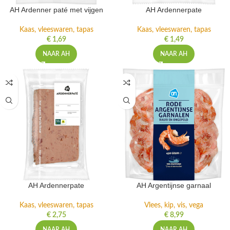
AH Ardenner paté met vijgen
AH Ardennerpate
Kaas, vleeswaren, tapas
Kaas, vleeswaren, tapas
€
1,69
€
1,49
NAAR AH
NAAR AH
AH Ardennerpate
AH Argentijnse garnaal
Kaas, vleeswaren, tapas
Vlees, kip, vis, vega
€
2,75
€
8,99
NAAR AH
NAAR AH