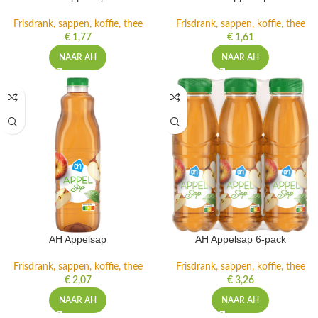
Frisdrank, sappen, koffie, thee
Frisdrank, sappen, koffie, thee
€
1,77
€
1,61
NAAR AH
NAAR AH
AH Appelsap
AH Appelsap 6-pack
Frisdrank, sappen, koffie, thee
Frisdrank, sappen, koffie, thee
€
2,07
€
3,26
NAAR AH
NAAR AH