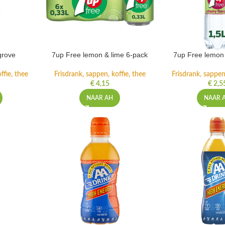
grove
7up Free lemon & lime 6-pack
7up Free lemon 
ffie, thee
Frisdrank, sappen, koffie, thee
Frisdrank, sappen,
€
4,15
€
2,5
NAAR AH
NAAR 