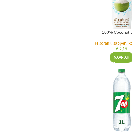
100% Coconut 
Frisdrank, sappen, ko
€
2,15
NAAR AH