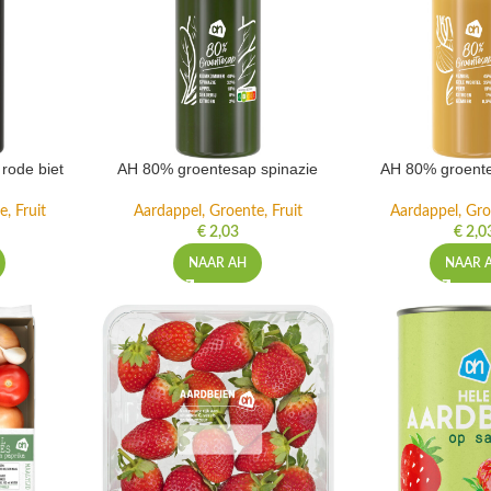
rode biet
AH 80% groentesap spinazie
AH 80% groente
, Fruit
Aardappel, Groente, Fruit
Aardappel, Gro
€
2,03
€
2,0
NAAR AH
NAAR 