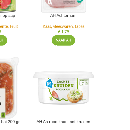
n op sap
AH Achterham
ente, Fruit
Kaas, vleeswaren, tapas
9
€
1,79
AH
NAAR AH
 hai 200 gr
AH Ah roomkaas met kruiden