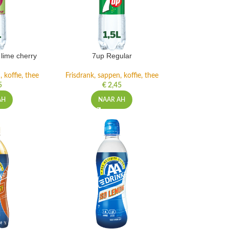
lime cherry
7up Regular
 koffie, thee
Frisdrank, sappen, koffie, thee
5
€
2,45
AH
NAAR AH