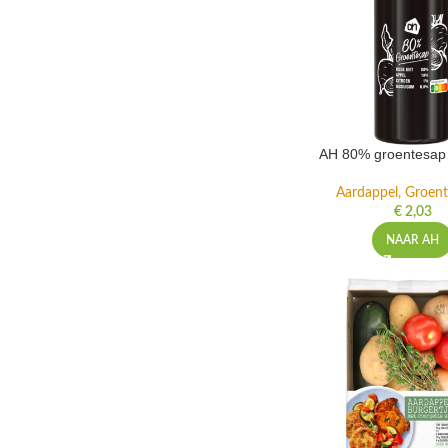
AH 80% groentesap 
Aardappel, Groente
€
2,03
NAAR AH