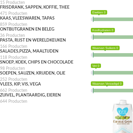
15 Producten
FRISDRANK, SAPPEN, KOFFIE, THEE
Eiwitten 0
471 Producten
KAAS, VLEESWAREN, TAPAS
859 Producten
ONTBIJTGRANEN EN BELEG
Koolhydraten 0
36 Producten
PASTA, RIJST EN WERELDKEUKEN
166 Producten
Waarvan Suikers 0
SALADES,PIZZA, MAALTIJDEN
118 Producten
SNOEP, KOEK, CHIPS EN CHOCOLADE
Vet 0
98 Producten
SOEPEN, SAUZEN, KRUIDEN, OLIE
252 Producten
Waarvan Verzadigd 0
VLEES, KIP, VIS, VEGA
662 Producten
ZUIVEL, PLANTAARDIG, EIEREN
644 Producten