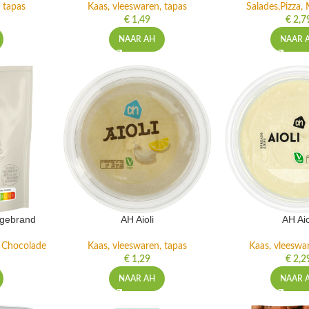
 tapas
Kaas, vleeswaren, tapas
Salades,Pizza, 
€
1,49
€
2,7
NAAR AH
NAAR 
ngebrand
AH Aioli
AH Aio
n Chocolade
Kaas, vleeswaren, tapas
Kaas, vleeswa
€
1,29
€
2,2
NAAR AH
NAAR 