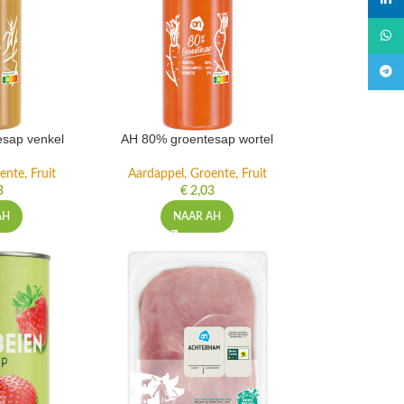
linked
What
Teleg
sap venkel
AH 80% groentesap wortel
ente, Fruit
Aardappel, Groente, Fruit
3
€
2,03
AH
NAAR AH