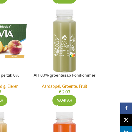
t perzik 0%
AH 80% groentesap komkommer
dig, Eieren
Aardappel, Groente, Fruit
9
€
2,03
AH
NAAR AH
Faceb
X