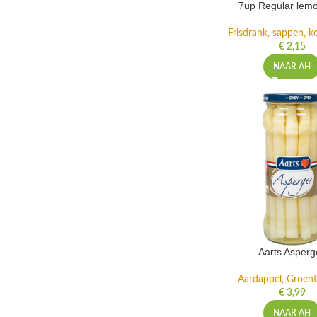
7up Regular lemo
Frisdrank, sappen, ko
€
2,15
NAAR AH
Aarts Asperg
Aardappel, Groente
€
3,99
NAAR AH