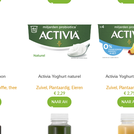
mon
Activia Yoghurt naturel
Activia Yoghur
ffie, thee
Zuivel, Plantaardig, Eieren
Zuivel, Plantaar
€
2,29
€
2,7
NAAR AH
NAAR 