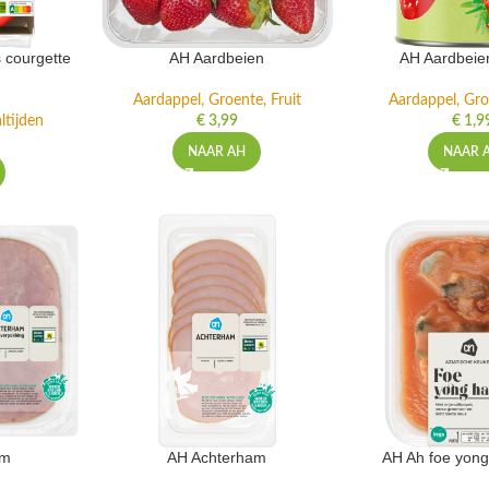
 courgette
AH Aardbeien
AH Aardbeie
Aardappel, Groente, Fruit
Aardappel, Gro
ltijden
€
3,99
€
1,9
NAAR AH
NAAR 
am
AH Achterham
AH Ah foe yong