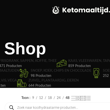
Shop
FRISDRANK, SAPPEN, KOFFIE, THEE
KAAS, VLEESWAREN, TAP
471 Producten
859 Producten
MAALTIJDEN
SNOEP, KOEK, CHIPS EN CHOCOLADE
SOE
98 Producten
252 
, VIS, VEGA
ZUIVEL, PLANTAARDIG, EIEREN
cten
644 Producten
Toon
9
12
18
24
48