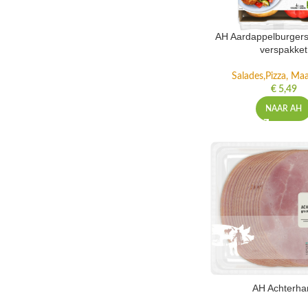
AH Aardappelburgers
verspakket
Salades,Pizza, Maa
€
5,49
NAAR AH
AH Achterh