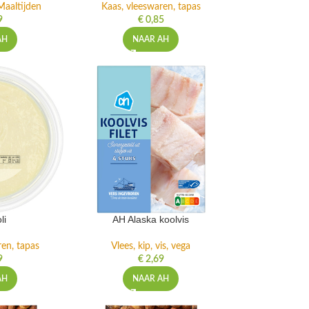
Maaltijden
Kaas, vleeswaren, tapas
9
€
0,85
AH
NAAR AH
li
AH Alaska koolvis
ren, tapas
Vlees, kip, vis, vega
9
€
2,69
AH
NAAR AH