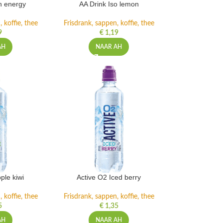
h energy
AA Drink Iso lemon
 koffie, thee
Frisdrank, sappen, koffie, thee
9
€
1,19
AH
NAAR AH
ple kiwi
Active O2 Iced berry
 koffie, thee
Frisdrank, sappen, koffie, thee
5
€
1,35
AH
NAAR AH