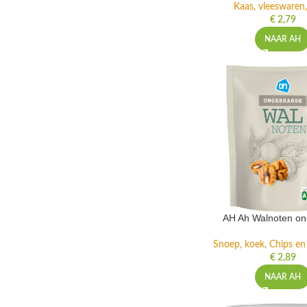
Kaas, vleeswaren,
€
2,79
NAAR AH
AH Ah Walnoten o
Snoep, koek, Chips e
€
2,89
NAAR AH