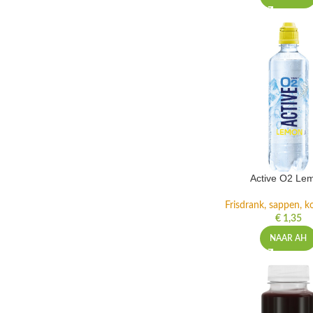
Active O2 Le
Frisdrank, sappen, ko
€
1,35
NAAR AH