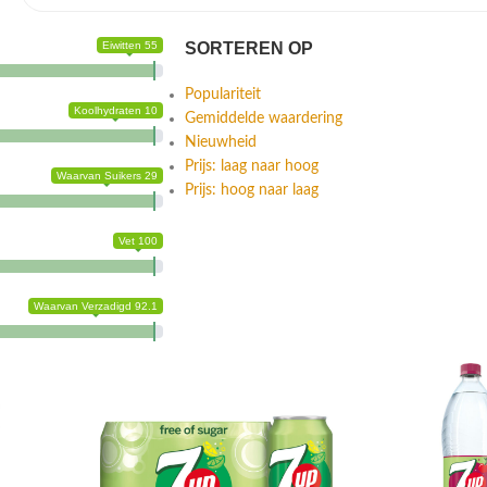
Eiwitten 55
SORTEREN OP
Populariteit
Koolhydraten 10
Gemiddelde waardering
Nieuwheid
Prijs: laag naar hoog
Waarvan Suikers 29
Prijs: hoog naar laag
Vet 100
Waarvan Verzadigd 92.1