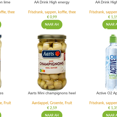
n lime
AA Drink High energy
AA Drink Hig
ffie, thee
Frisdrank, sappen, koffie, thee
Frisdrank, sappen,
€
0,99
€
1,1
NAAR AH
NAAR 
es
Aarts Mini champignons heel
Active O2 Ap
, Fruit
Aardappel, Groente, Fruit
Frisdrank, sappen,
€
2,59
€
1,3
NAAR AH
NAAR 