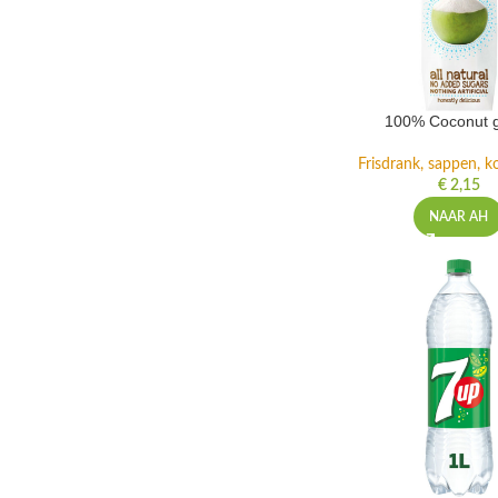
100% Coconut 
Frisdrank, sappen, ko
€
2,15
NAAR AH