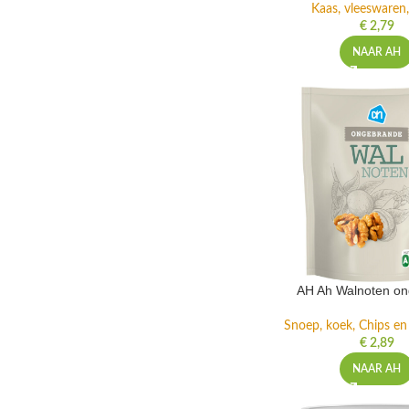
Kaas, vleeswaren,
€
2,79
NAAR AH
AH Ah Walnoten o
Snoep, koek, Chips e
€
2,89
NAAR AH