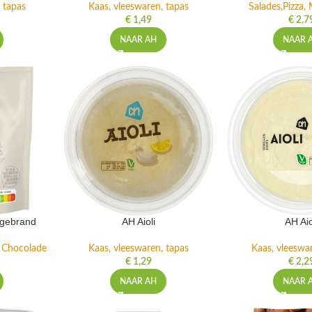
 tapas
Kaas, vleeswaren, tapas
Salades,Pizza, 
€
1,49
€
2,7
NAAR AH
NAAR 
ngebrand
AH Aioli
AH Aio
n Chocolade
Kaas, vleeswaren, tapas
Kaas, vleeswa
€
1,29
€
2,2
NAAR AH
NAAR 