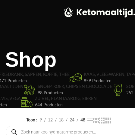
Shop
FRISDRANK, SAPPEN, KOFFIE, THEE
KAAS, VLEESWAREN, TAP
471 Producten
859 Producten
MAALTIJDEN
SNOEP, KOEK, CHIPS EN CHOCOLADE
SOE
98 Producten
252 
, VIS, VEGA
ZUIVEL, PLANTAARDIG, EIEREN
cten
644 Producten
Toon
9
12
18
24
48