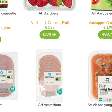
 courgette
AH Aardbeien
AH Aardbeie
Aardappel, Groente, Fruit
Aardappel, Gro
ltijden
€
3,99
€
1,9
NAAR AH
NAAR 
am
AH Achterham
AH Ah foe yong