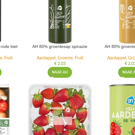
rode biet
AH 80% groentesap spinazie
AH 80% groente
, Fruit
Aardappel, Groente, Fruit
Aardappel, Gro
€
2,03
€
2,0
NAAR AH
NAAR 