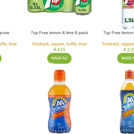
grove
7up Free lemon & lime 6-pack
7up Free lemon 
ffie, thee
Frisdrank, sappen, koffie, thee
Frisdrank, sappen,
€
4,15
€
2,5
NAAR AH
NAAR 