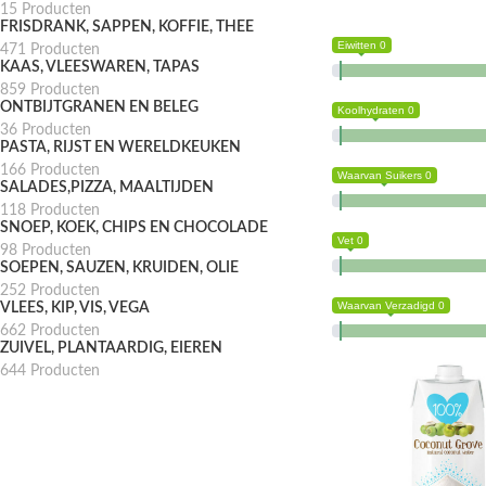
15 Producten
FRISDRANK, SAPPEN, KOFFIE, THEE
Eiwitten 0
471 Producten
KAAS, VLEESWAREN, TAPAS
859 Producten
ONTBIJTGRANEN EN BELEG
Koolhydraten 0
36 Producten
PASTA, RIJST EN WERELDKEUKEN
166 Producten
Waarvan Suikers 0
SALADES,PIZZA, MAALTIJDEN
118 Producten
SNOEP, KOEK, CHIPS EN CHOCOLADE
Vet 0
98 Producten
SOEPEN, SAUZEN, KRUIDEN, OLIE
252 Producten
Waarvan Verzadigd 0
VLEES, KIP, VIS, VEGA
662 Producten
ZUIVEL, PLANTAARDIG, EIEREN
644 Producten