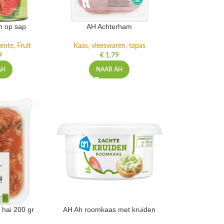
n op sap
AH Achterham
ente, Fruit
Kaas, vleeswaren, tapas
9
€
1,79
AH
NAAR AH
 hai 200 gr
AH Ah roomkaas met kruiden