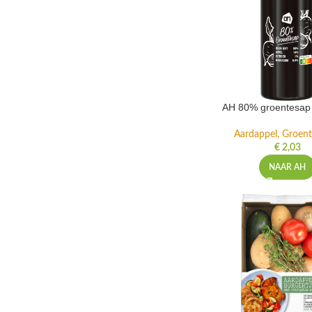
AH 80% groentesap 
Aardappel, Groente
€
2,03
NAAR AH