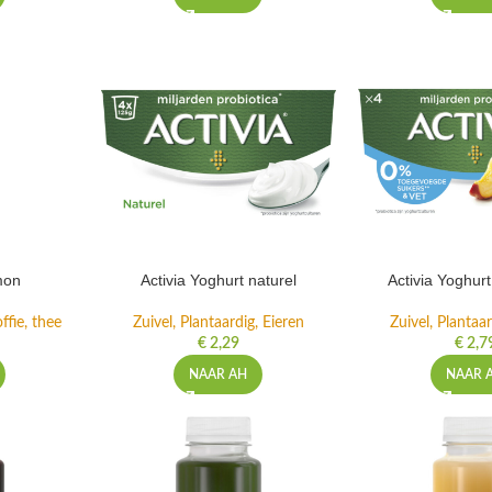
mon
Activia Yoghurt naturel
Activia Yoghur
ffie, thee
Zuivel, Plantaardig, Eieren
Zuivel, Plantaar
€
2,29
€
2,7
NAAR AH
NAAR 