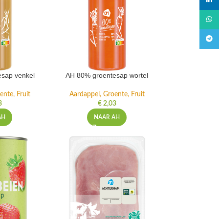
linked
What
Teleg
sap venkel
AH 80% groentesap wortel
ente, Fruit
Aardappel, Groente, Fruit
3
€
2,03
AH
NAAR AH