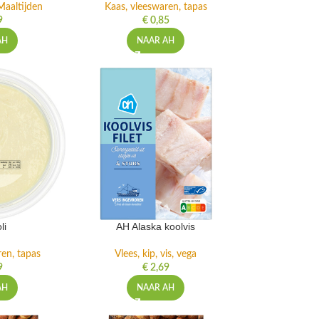
Maaltijden
Kaas, vleeswaren, tapas
9
€
0,85
AH
NAAR AH
li
AH Alaska koolvis
ren, tapas
Vlees, kip, vis, vega
9
€
2,69
AH
NAAR AH