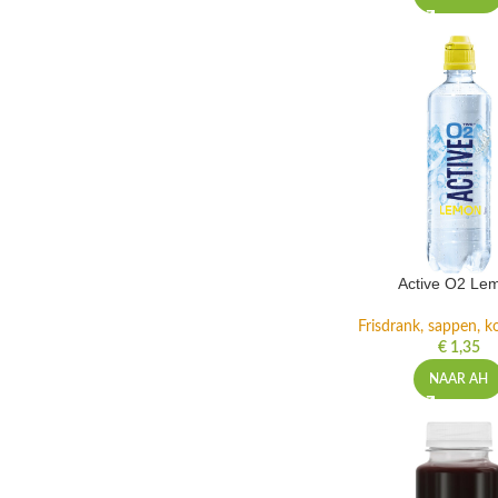
Active O2 Le
Frisdrank, sappen, ko
€
1,35
NAAR AH