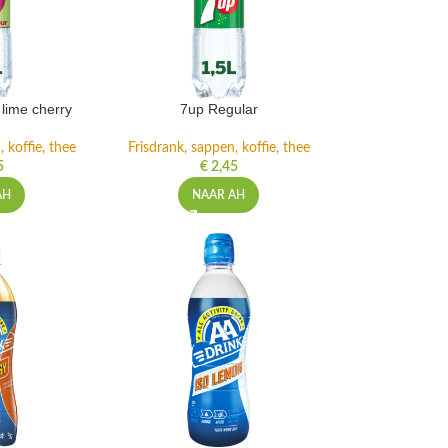
lime cherry
7up Regular
 koffie, thee
Frisdrank, sappen, koffie, thee
5
€
2,45
AH
NAAR AH