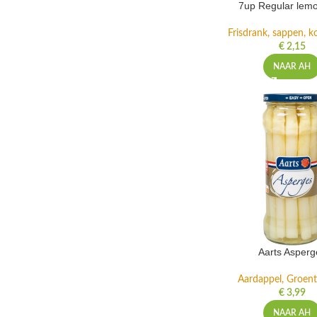
7up Regular lemo
Frisdrank, sappen, ko
€
2,15
NAAR AH
Aarts Asperg
Aardappel, Groente
€
3,99
NAAR AH