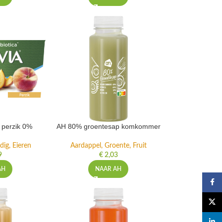
t perzik 0%
AH 80% groentesap komkommer
dig, Eieren
Aardappel, Groente, Fruit
9
€
2,03
AH
NAAR AH
Faceb
X