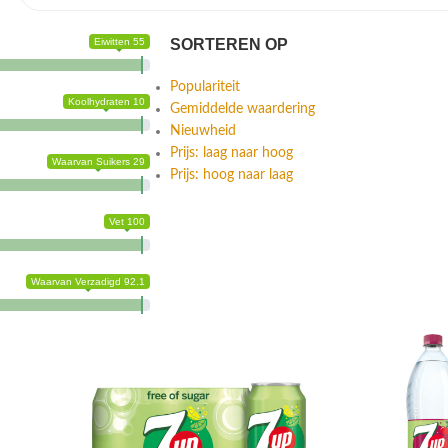
Eiwitten 55
SORTEREN OP
Populariteit
Koolhydraten 10
Gemiddelde waardering
Nieuwheid
Prijs: laag naar hoog
Waarvan Suikers 29
Prijs: hoog naar laag
Vet 100
Waarvan Verzadigd 92.1