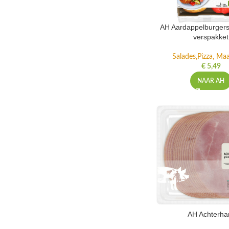
AH Aardappelburgers
verspakket
Salades,Pizza, Maa
€
5,49
NAAR AH
AH Achterh