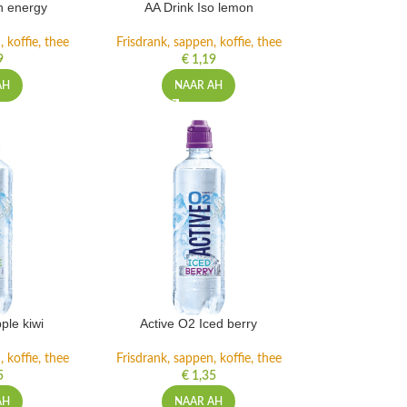
h energy
AA Drink Iso lemon
 koffie, thee
Frisdrank, sappen, koffie, thee
9
€
1,19
AH
NAAR AH
ple kiwi
Active O2 Iced berry
 koffie, thee
Frisdrank, sappen, koffie, thee
5
€
1,35
AH
NAAR AH