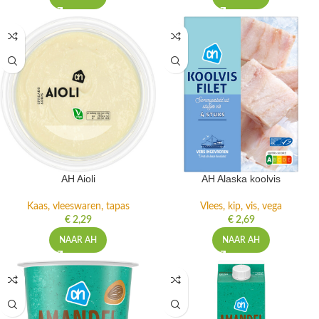
AH Aioli
AH Alaska koolvis
Kaas, vleeswaren, tapas
Vlees, kip, vis, vega
€
2,29
€
2,69
NAAR AH
NAAR AH