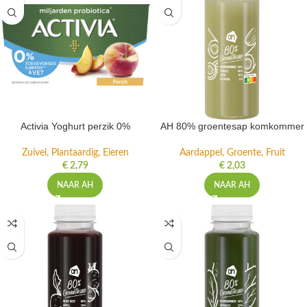
Activia Yoghurt perzik 0%
AH 80% groentesap komkommer
Zuivel, Plantaardig, Eieren
Aardappel, Groente, Fruit
€
2,79
€
2,03
NAAR AH
NAAR AH