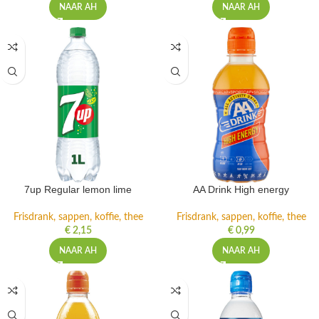
NAAR AH
NAAR AH
7up Regular lemon lime
AA Drink High energy
Frisdrank, sappen, koffie, thee
Frisdrank, sappen, koffie, thee
€
2,15
€
0,99
NAAR AH
NAAR AH