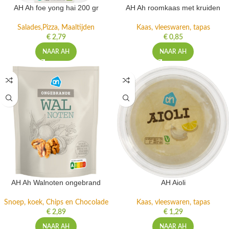
AH Ah foe yong hai 200 gr
AH Ah roomkaas met kruiden
Salades,Pizza, Maaltijden
Kaas, vleeswaren, tapas
€
2,79
€
0,85
NAAR AH
NAAR AH
AH Ah Walnoten ongebrand
AH Aioli
Snoep, koek, Chips en Chocolade
Kaas, vleeswaren, tapas
€
2,89
€
1,29
NAAR AH
NAAR AH