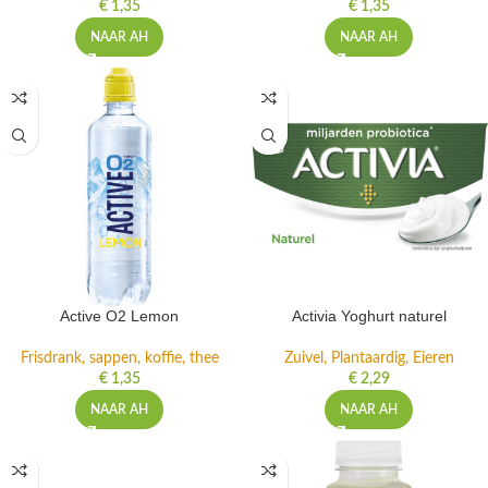
€
1,35
€
1,35
NAAR AH
NAAR AH
Active O2 Lemon
Activia Yoghurt naturel
Frisdrank, sappen, koffie, thee
Zuivel, Plantaardig, Eieren
€
1,35
€
2,29
NAAR AH
NAAR AH