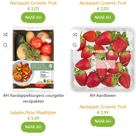
Aardappel, Groente, Fruit
Aardappel, Groente, Fruit
€
2,03
€
2,03
NAAR AH
NAAR AH
AH Aardappelburgers courgette
AH Aardbeien
verspakket
Aardappel, Groente, Fruit
Salades,Pizza, Maaltijden
€
3,99
€
5,49
NAAR AH
NAAR AH