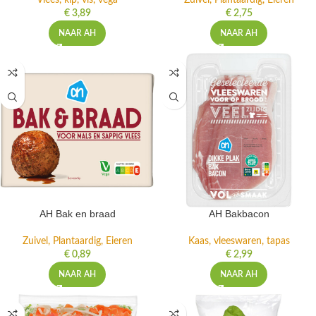
Vlees, kip, vis, vega
Zuivel, Plantaardig, Eieren
€
3,89
€
2,75
NAAR AH
NAAR AH
AH Bak en braad
AH Bakbacon
Zuivel, Plantaardig, Eieren
Kaas, vleeswaren, tapas
€
0,89
€
2,99
NAAR AH
NAAR AH