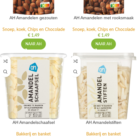
AH Amandelen gezouten
AH Amandelen met rooksmaak
Snoep, koek, Chips en Chocolade
Snoep, koek, Chips en Chocolade
€
1,49
€
1,49
NAAR AH
NAAR AH
AH Amandelschaafsel
AH Amandelstiften
Bakkerij en banket
Bakkerij en banket