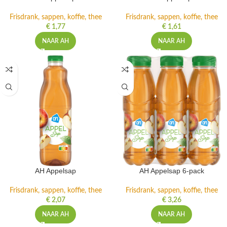
Frisdrank, sappen, koffie, thee
Frisdrank, sappen, koffie, thee
€
1,77
€
1,61
NAAR AH
NAAR AH
AH Appelsap
AH Appelsap 6-pack
Frisdrank, sappen, koffie, thee
Frisdrank, sappen, koffie, thee
€
2,07
€
3,26
NAAR AH
NAAR AH