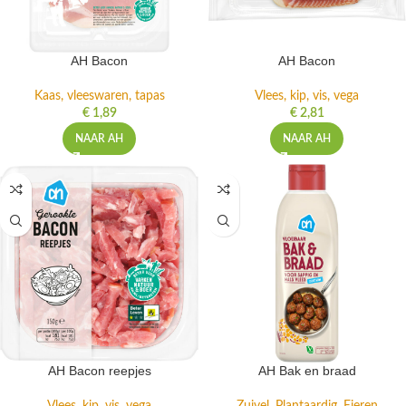
AH Bacon
AH Bacon
Kaas, vleeswaren, tapas
Vlees, kip, vis, vega
€
1,89
€
2,81
NAAR AH
NAAR AH
AH Bacon reepjes
AH Bak en braad