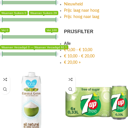
Nieuwheid
Prijs: laag naar hoog
Waarvan Suikers 0
Waarvan Suikers 29
Prijs: hoog naar laag
Vet 0
Vet 100
PRIJSFILTER
Alle
Waarvan Verzadigd 0 — Waarvan Verzadigd 92.1
€
0,00
-
€
10,00
€
10,00
-
€
20,00
€
20,00
+