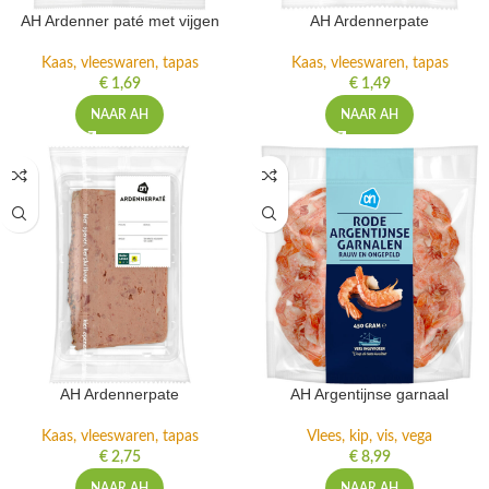
AH Ardenner paté met vijgen
AH Ardennerpate
Kaas, vleeswaren, tapas
Kaas, vleeswaren, tapas
€
1,69
€
1,49
NAAR AH
NAAR AH
AH Ardennerpate
AH Argentijnse garnaal
Kaas, vleeswaren, tapas
Vlees, kip, vis, vega
€
2,75
€
8,99
NAAR AH
NAAR AH