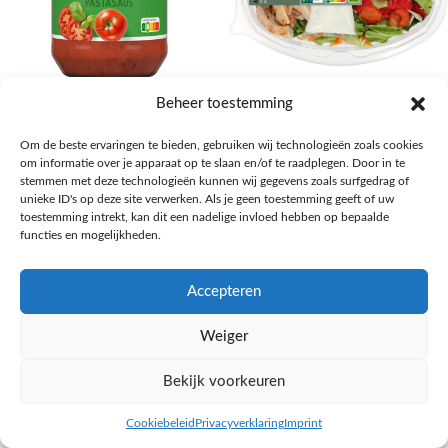
AH Basilicum pastasaus
AH Basis maaltijdsalade gegrilde
Beheer toestemming
kip
Pasta, rijst en wereldkeuken
Om de beste ervaringen te bieden, gebruiken wij technologieën zoals cookies
€
1,59
Salades,Pizza, Maaltijden
om informatie over je apparaat op te slaan en/of te raadplegen. Door in te
€
3,39
NAAR AH
stemmen met deze technologieën kunnen wij gegevens zoals surfgedrag of
NAAR AH
unieke ID's op deze site verwerken. Als je geen toestemming geeft of uw
toestemming intrekt, kan dit een nadelige invloed hebben op bepaalde
functies en mogelijkheden.
Accepteren
Weiger
Bekijk voorkeuren
Cookiebeleid
Privacyverklaring
Imprint
inkel op
Filters