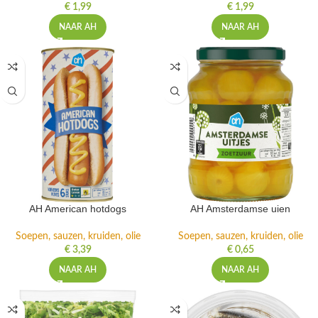
€
1,99
€
1,99
NAAR AH
NAAR AH
AH American hotdogs
AH Amsterdamse uien
Soepen, sauzen, kruiden, olie
Soepen, sauzen, kruiden, olie
€
3,39
€
0,65
NAAR AH
NAAR AH