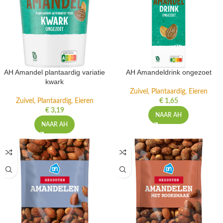
AH Amandel plantaardig variatie
AH Amandeldrink ongezoet
kwark
Zuivel, Plantaardig, Eieren
Zuivel, Plantaardig, Eieren
€
1,65
€
3,19
NAAR AH
NAAR AH