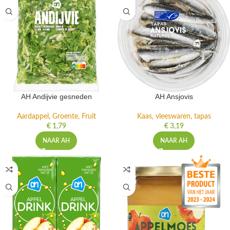
AH Andijvie gesneden
AH Ansjovis
Aardappel, Groente, Fruit
Kaas, vleeswaren, tapas
€
1,79
€
3,19
NAAR AH
NAAR AH