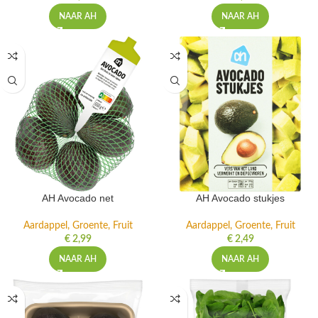
NAAR AH
NAAR AH
AH Avocado net
AH Avocado stukjes
Aardappel, Groente, Fruit
Aardappel, Groente, Fruit
€
2,99
€
2,49
NAAR AH
NAAR AH