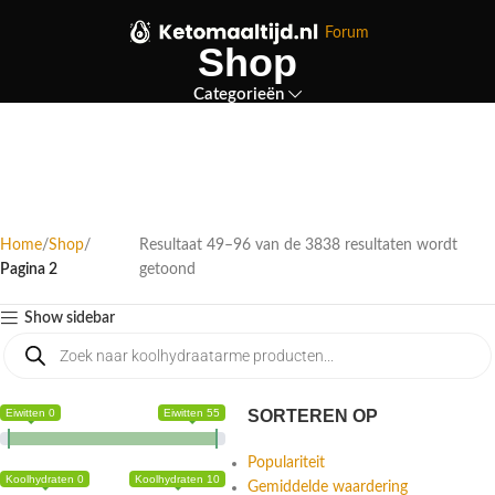
Forum
Shop
Categorieën
Home
Shop
Resultaat 49–96 van de 3838 resultaten wordt
Pagina 2
getoond
Show sidebar
Eiwitten 0
Eiwitten 55
SORTEREN OP
Populariteit
Koolhydraten 0
Koolhydraten 10
Gemiddelde waardering