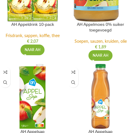
AH Appeldrink 10-pack
AH Appelmoes 0% suiker
toegevoegd
Frisdrank, sappen, koffie, thee
€
2,07
Soepen, sauzen, kruiden, olie
€
1,89
NAAR AH
NAAR AH
AH Appelsap
AH Appelsap