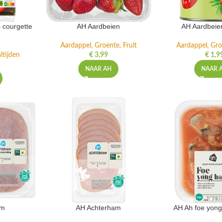
 courgette
AH Aardbeien
AH Aardbeie
Aardappel, Groente, Fruit
Aardappel, Gro
ltijden
€
3,99
€
1,9
NAAR AH
NAAR 
am
AH Achterham
AH Ah foe yong