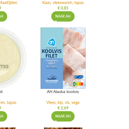
Maaltijden
Kaas, vleeswaren, tapas
9
€
0,85
AH
NAAR AH
li
AH Alaska koolvis
ren, tapas
Vlees, kip, vis, vega
9
€
2,69
AH
NAAR AH