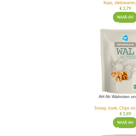
Kaas, vleeswaren,
€
2,79
NAAR AH
AH Ah Walnoten o
Snoep, koek, Chips e
€
2,89
NAAR AH