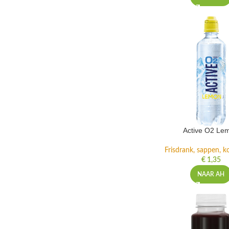
Active O2 Le
Frisdrank, sappen, ko
€
1,35
NAAR AH