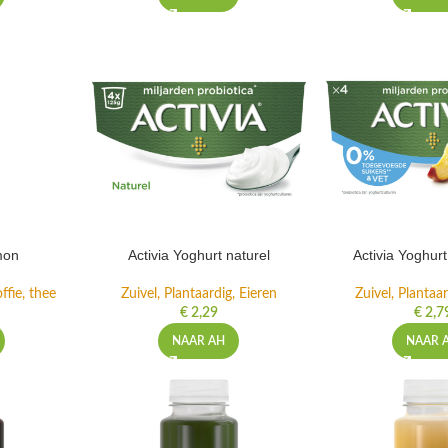
mon
Activia Yoghurt naturel
Activia Yoghur
ffie, thee
Zuivel, Plantaardig, Eieren
Zuivel, Plantaar
€
2,29
€
2,7
NAAR AH
NAAR 