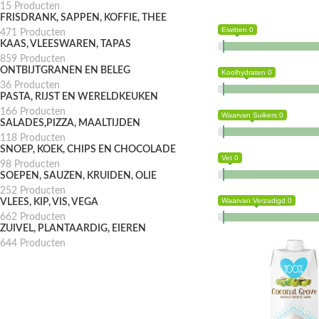
15 Producten
FRISDRANK, SAPPEN, KOFFIE, THEE
Eiwitten 0
471 Producten
KAAS, VLEESWAREN, TAPAS
859 Producten
ONTBIJTGRANEN EN BELEG
Koolhydraten 0
36 Producten
PASTA, RIJST EN WERELDKEUKEN
166 Producten
Waarvan Suikers 0
SALADES,PIZZA, MAALTIJDEN
118 Producten
SNOEP, KOEK, CHIPS EN CHOCOLADE
Vet 0
98 Producten
SOEPEN, SAUZEN, KRUIDEN, OLIE
252 Producten
Waarvan Verzadigd 0
VLEES, KIP, VIS, VEGA
662 Producten
ZUIVEL, PLANTAARDIG, EIEREN
644 Producten