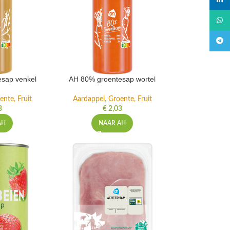
linked
What
Teleg
sap venkel
AH 80% groentesap wortel
ente, Fruit
Aardappel, Groente, Fruit
3
€
2,03
AH
NAAR AH