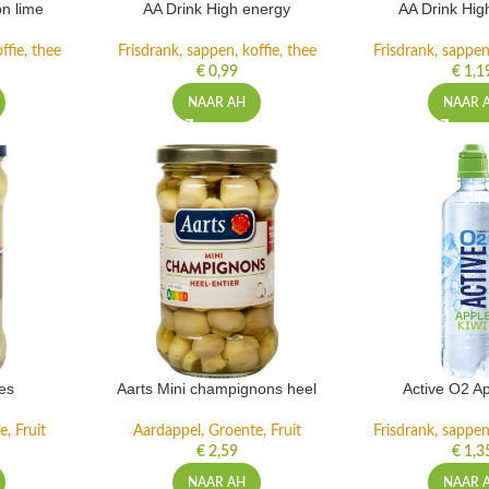
n lime
AA Drink High energy
AA Drink Hig
ffie, thee
Frisdrank, sappen, koffie, thee
Frisdrank, sappen,
€
0,99
€
1,1
NAAR AH
NAAR 
es
Aarts Mini champignons heel
Active O2 Ap
, Fruit
Aardappel, Groente, Fruit
Frisdrank, sappen,
€
2,59
€
1,3
NAAR AH
NAAR 