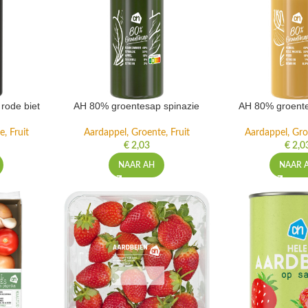
rode biet
AH 80% groentesap spinazie
AH 80% groente
, Fruit
Aardappel, Groente, Fruit
Aardappel, Gro
€
2,03
€
2,0
NAAR AH
NAAR 