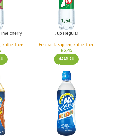
lime cherry
7up Regular
 koffie, thee
Frisdrank, sappen, koffie, thee
5
€
2,45
AH
NAAR AH