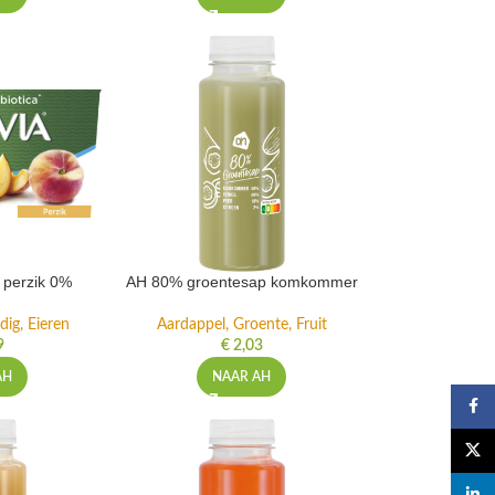
t perzik 0%
AH 80% groentesap komkommer
dig, Eieren
Aardappel, Groente, Fruit
9
€
2,03
AH
NAAR AH
Faceb
X