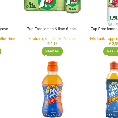
grove
7up Free lemon & lime 6-pack
7up Free lemon 
ffie, thee
Frisdrank, sappen, koffie, thee
Frisdrank, sappen,
€
4,15
€
2,5
NAAR AH
NAAR 