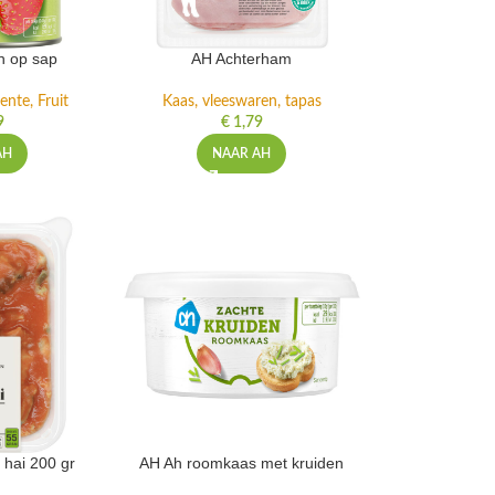
n op sap
AH Achterham
ente, Fruit
Kaas, vleeswaren, tapas
9
€
1,79
AH
NAAR AH
 hai 200 gr
AH Ah roomkaas met kruiden