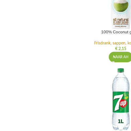
100% Coconut 
Frisdrank, sappen, ko
€
2,15
NAAR AH