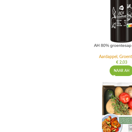
AH 80% groentesap 
Aardappel, Groente
€
2,03
NAAR AH