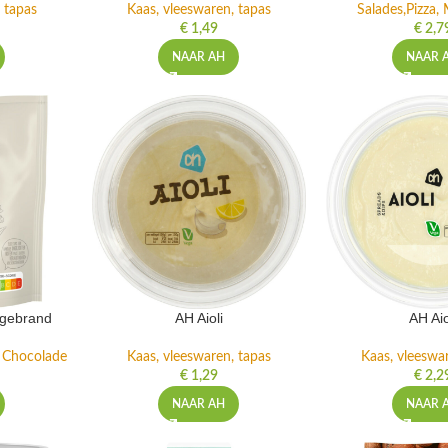
 tapas
Kaas, vleeswaren, tapas
Salades,Pizza, 
€
1,49
€
2,7
NAAR AH
NAAR 
ngebrand
AH Aioli
AH Aio
n Chocolade
Kaas, vleeswaren, tapas
Kaas, vleeswa
€
1,29
€
2,2
NAAR AH
NAAR 