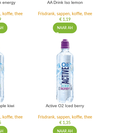
h energy
AA Drink Iso lemon
 koffie, thee
Frisdrank, sappen, koffie, thee
9
€
1,19
AH
NAAR AH
ple kiwi
Active O2 Iced berry
 koffie, thee
Frisdrank, sappen, koffie, thee
5
€
1,35
AH
NAAR AH