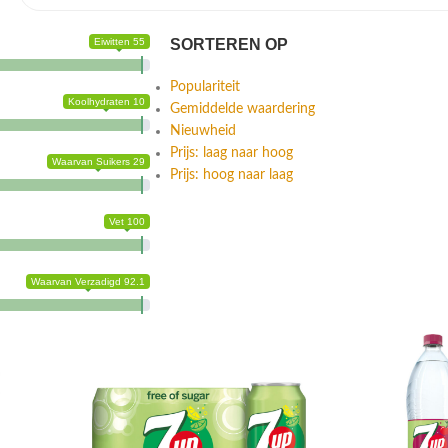
Eiwitten 55
SORTEREN OP
Populariteit
Koolhydraten 10
Gemiddelde waardering
Nieuwheid
Prijs: laag naar hoog
Waarvan Suikers 29
Prijs: hoog naar laag
Vet 100
Waarvan Verzadigd 92.1