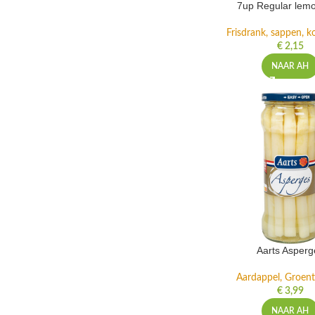
7up Regular lemo
Frisdrank, sappen, ko
€
2,15
NAAR AH
Aarts Asperg
Aardappel, Groente
€
3,99
NAAR AH