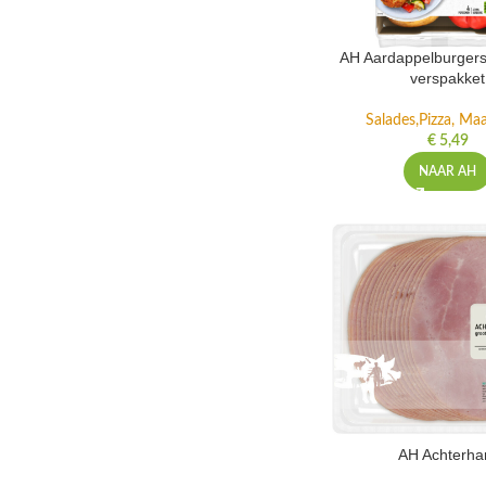
AH Aardappelburgers
verspakket
Salades,Pizza, Maa
€
5,49
NAAR AH
AH Achterh