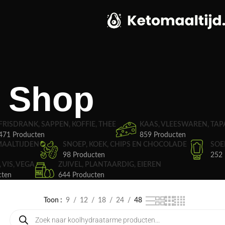
Shop
FRISDRANK, SAPPEN, KOFFIE, THEE
KAAS, VLEESWAREN, TAP
471 Producten
859 Producten
MAALTIJDEN
SNOEP, KOEK, CHIPS EN CHOCOLADE
SOE
98 Producten
252 
, VIS, VEGA
ZUIVEL, PLANTAARDIG, EIEREN
cten
644 Producten
Toon
9
12
18
24
48