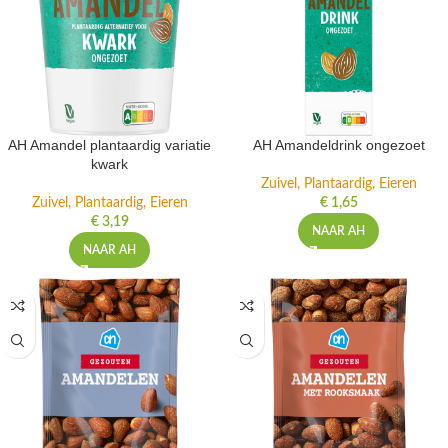
AH Amandel plantaardig variatie
AH Amandeldrink ongezoet
kwark
Zuivel, Plantaardig, Eieren
Zuivel, Plantaardig, Eieren
€
1,65
€
3,19
NAAR AH
NAAR AH