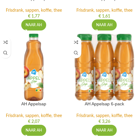
Frisdrank, sappen, koffie, thee
Frisdrank, sappen, koffie, thee
€
1,77
€
1,61
NAAR AH
NAAR AH
AH Appelsap
AH Appelsap 6-pack
Frisdrank, sappen, koffie, thee
Frisdrank, sappen, koffie, thee
€
2,07
€
3,26
NAAR AH
NAAR AH