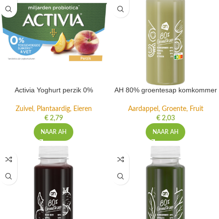
Activia Yoghurt perzik 0%
AH 80% groentesap komkommer
Zuivel, Plantaardig, Eieren
Aardappel, Groente, Fruit
€
2,79
€
2,03
NAAR AH
NAAR AH