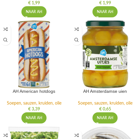
€
1,99
€
1,99
NAAR AH
NAAR AH
AH American hotdogs
AH Amsterdamse uien
Soepen, sauzen, kruiden, olie
Soepen, sauzen, kruiden, olie
€
3,39
€
0,65
NAAR AH
NAAR AH