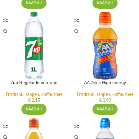
NAAR AH
NAAR AH
7up Regular lemon lime
AA Drink High energy
Frisdrank, sappen, koffie, thee
Frisdrank, sappen, koffie, thee
€
2,15
€
0,99
NAAR AH
NAAR AH