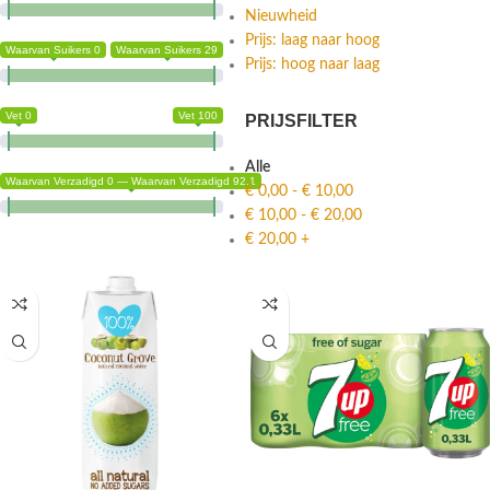
Nieuwheid
Prijs: laag naar hoog
Waarvan Suikers 0
Waarvan Suikers 29
Prijs: hoog naar laag
Vet 0
Vet 100
PRIJSFILTER
Alle
Waarvan Verzadigd 0 — Waarvan Verzadigd 92.1
€
0,00
-
€
10,00
€
10,00
-
€
20,00
€
20,00
+