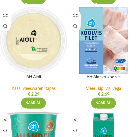
AH Aioli
AH Alaska koolvis
Kaas, vleeswaren, tapas
Vlees, kip, vis, vega
€
2,29
€
2,69
NAAR AH
NAAR AH