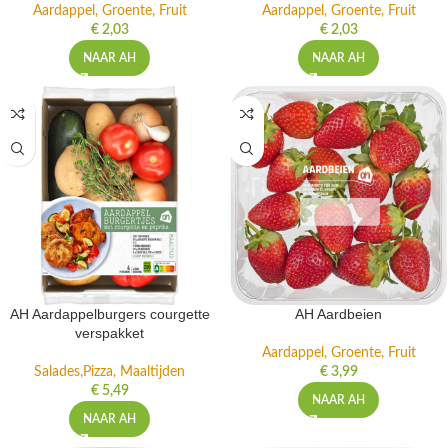
Aardappel, Groente, Fruit
Aardappel, Groente, Fruit
€
2,03
€
2,03
NAAR AH
NAAR AH
AH Aardappelburgers courgette
AH Aardbeien
verspakket
Aardappel, Groente, Fruit
Salades,Pizza, Maaltijden
€
3,99
€
5,49
NAAR AH
NAAR AH