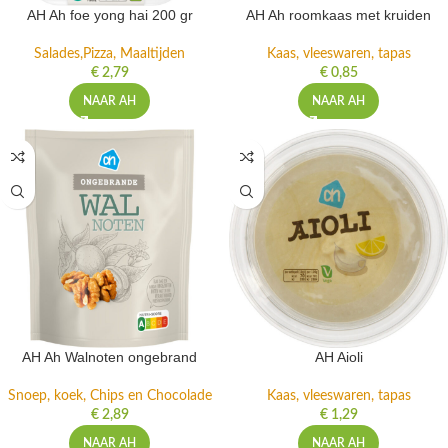
AH Ah foe yong hai 200 gr
AH Ah roomkaas met kruiden
Salades,Pizza, Maaltijden
Kaas, vleeswaren, tapas
€
2,79
€
0,85
NAAR AH
NAAR AH
AH Ah Walnoten ongebrand
AH Aioli
Snoep, koek, Chips en Chocolade
Kaas, vleeswaren, tapas
€
2,89
€
1,29
NAAR AH
NAAR AH