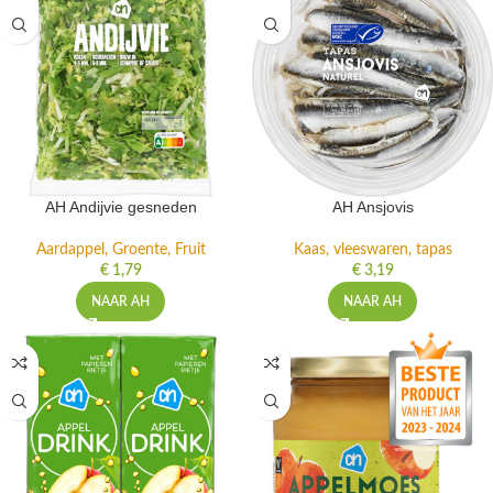
AH Andijvie gesneden
AH Ansjovis
Aardappel, Groente, Fruit
Kaas, vleeswaren, tapas
€
1,79
€
3,19
NAAR AH
NAAR AH