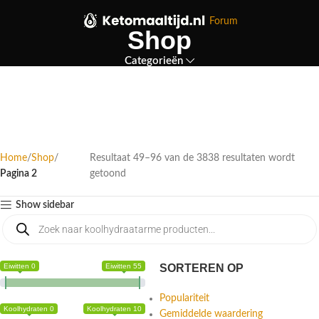
Forum
Shop
Categorieën
Home
Shop
Resultaat 49–96 van de 3838 resultaten wordt
Pagina 2
getoond
Show sidebar
Eiwitten 0
Eiwitten 55
SORTEREN OP
Populariteit
Koolhydraten 0
Koolhydraten 10
Gemiddelde waardering