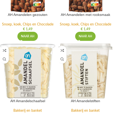
AH Amandelen gezouten
AH Amandelen met rooksmaak
Snoep, koek, Chips en Chocolade
Snoep, koek, Chips en Chocolade
€
1,49
€
1,49
NAAR AH
NAAR AH
AH Amandelschaafsel
AH Amandelstiften
Bakkerij en banket
Bakkerij en banket