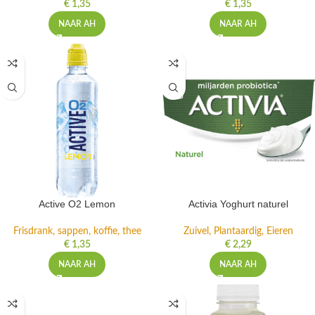
€
1,35
€
1,35
NAAR AH
NAAR AH
Active O2 Lemon
Activia Yoghurt naturel
Frisdrank, sappen, koffie, thee
Zuivel, Plantaardig, Eieren
€
1,35
€
2,29
NAAR AH
NAAR AH