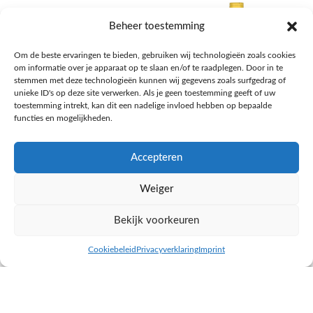
Beheer toestemming
Om de beste ervaringen te bieden, gebruiken wij technologieën zoals cookies
om informatie over je apparaat op te slaan en/of te raadplegen. Door in te
stemmen met deze technologieën kunnen wij gegevens zoals surfgedrag of
unieke ID's op deze site verwerken. Als je geen toestemming geeft of uw
toestemming intrekt, kan dit een nadelige invloed hebben op bepaalde
functies en mogelijkheden.
Accepteren
AH Appelsap 6-pack
AH Arachide olie
Weiger
Frisdrank, sappen, koffie, thee
Pasta, rijst en wereldkeuken
€
1,66
€
4,49
Bekijk voorkeuren
NAAR AH
NAAR AH
Cookiebeleid
Privacyverklaring
Imprint
inkel op
Filters