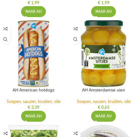
€
1,99
€
1,99
NAAR AH
NAAR AH
AH American hotdogs
AH Amsterdamse uien
Soepen, sauzen, kruiden, olie
Soepen, sauzen, kruiden, olie
€
3,39
€
0,65
NAAR AH
NAAR AH