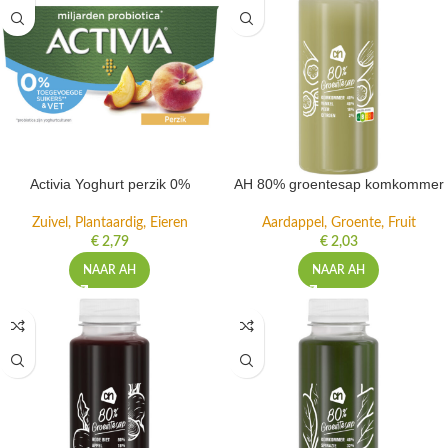
Activia Yoghurt perzik 0%
AH 80% groentesap komkommer
Zuivel, Plantaardig, Eieren
Aardappel, Groente, Fruit
€
2,79
€
2,03
NAAR AH
NAAR AH