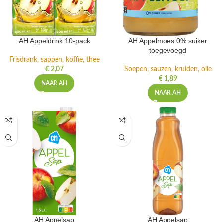
AH Appeldrink 10-pack
AH Appelmoes 0% suiker
toegevoegd
Frisdrank, sappen, koffie, thee
€
2,07
Soepen, sauzen, kruiden, olie
€
1,89
NAAR AH
NAAR AH
AH Appelsap
AH Appelsap