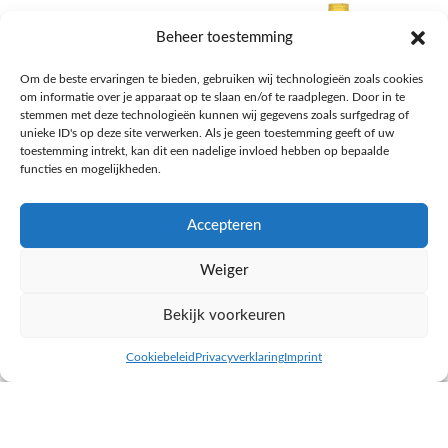
Beheer toestemming
Om de beste ervaringen te bieden, gebruiken wij technologieën zoals cookies
om informatie over je apparaat op te slaan en/of te raadplegen. Door in te
stemmen met deze technologieën kunnen wij gegevens zoals surfgedrag of
unieke ID's op deze site verwerken. Als je geen toestemming geeft of uw
toestemming intrekt, kan dit een nadelige invloed hebben op bepaalde
functies en mogelijkheden.
Accepteren
AH Appelsap 6-pack
AH Arachide olie
Weiger
Frisdrank, sappen, koffie, thee
Pasta, rijst en wereldkeuken
€
1,66
€
4,49
Bekijk voorkeuren
NAAR AH
NAAR AH
Cookiebeleid
Privacyverklaring
Imprint
inkel op
Filters