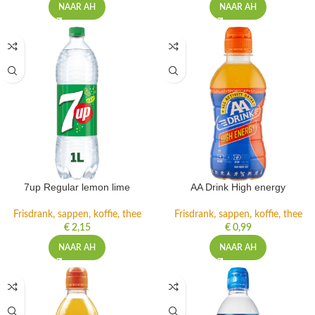
NAAR AH
NAAR AH
7up Regular lemon lime
AA Drink High energy
Frisdrank, sappen, koffie, thee
Frisdrank, sappen, koffie, thee
€
2,15
€
0,99
NAAR AH
NAAR AH