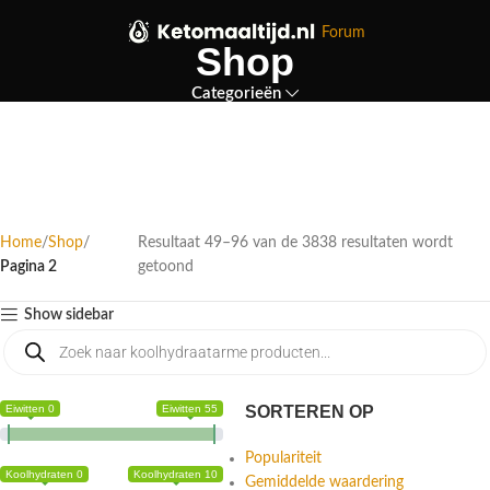
Forum
Shop
Categorieën
Home
Shop
Resultaat 49–96 van de 3838 resultaten wordt
Pagina 2
getoond
Show sidebar
Eiwitten 0
Eiwitten 55
SORTEREN OP
Populariteit
Koolhydraten 0
Koolhydraten 10
Gemiddelde waardering