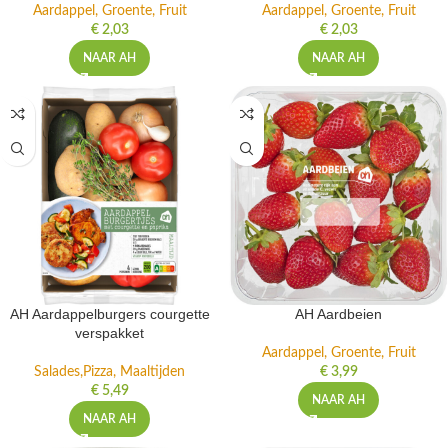
Aardappel, Groente, Fruit
Aardappel, Groente, Fruit
€
2,03
€
2,03
NAAR AH
NAAR AH
AH Aardappelburgers courgette
AH Aardbeien
verspakket
Aardappel, Groente, Fruit
Salades,Pizza, Maaltijden
€
3,99
€
5,49
NAAR AH
NAAR AH