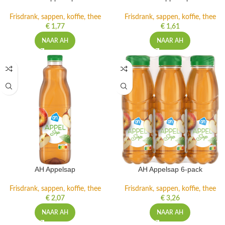
Frisdrank, sappen, koffie, thee
Frisdrank, sappen, koffie, thee
€
1,77
€
1,61
NAAR AH
NAAR AH
AH Appelsap
AH Appelsap 6-pack
Frisdrank, sappen, koffie, thee
Frisdrank, sappen, koffie, thee
€
2,07
€
3,26
NAAR AH
NAAR AH