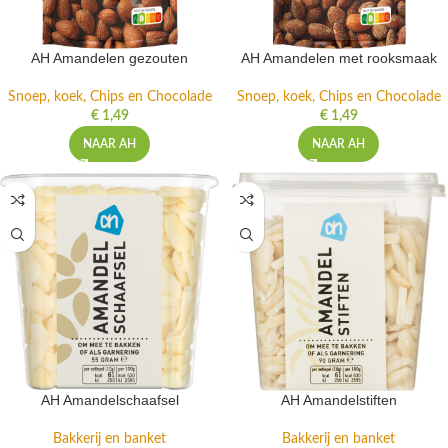
AH Amandelen gezouten
AH Amandelen met rooksmaak
Snoep, koek, Chips en Chocolade
Snoep, koek, Chips en Chocolade
€
1,49
€
1,49
NAAR AH
NAAR AH
AH Amandelschaafsel
AH Amandelstiften
Bakkerij en banket
Bakkerij en banket