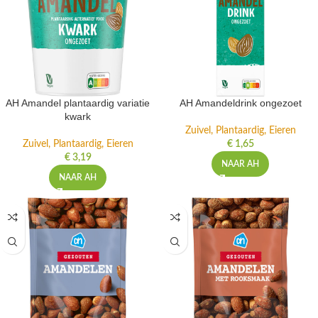
AH Amandel plantaardig variatie
AH Amandeldrink ongezoet
kwark
Zuivel, Plantaardig, Eieren
Zuivel, Plantaardig, Eieren
€
1,65
€
3,19
NAAR AH
NAAR AH