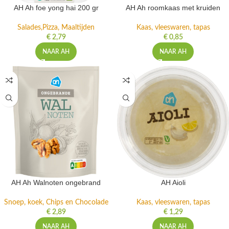
AH Ah foe yong hai 200 gr
AH Ah roomkaas met kruiden
Salades,Pizza, Maaltijden
Kaas, vleeswaren, tapas
€
2,79
€
0,85
NAAR AH
NAAR AH
AH Ah Walnoten ongebrand
AH Aioli
Snoep, koek, Chips en Chocolade
Kaas, vleeswaren, tapas
€
2,89
€
1,29
NAAR AH
NAAR AH