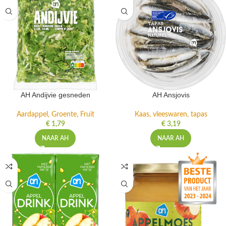
AH Andijvie gesneden
AH Ansjovis
Aardappel, Groente, Fruit
Kaas, vleeswaren, tapas
€
1,79
€
3,19
NAAR AH
NAAR AH