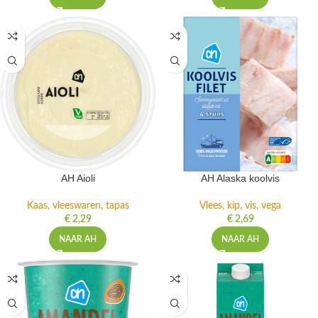
AH Aioli
AH Alaska koolvis
Kaas, vleeswaren, tapas
Vlees, kip, vis, vega
€
2,29
€
2,69
NAAR AH
NAAR AH