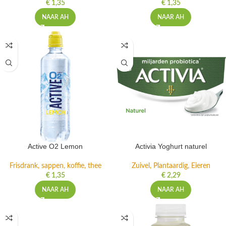
€
1,35
€
1,35
NAAR AH
NAAR AH
Active O2 Lemon
Activia Yoghurt naturel
Frisdrank, sappen, koffie, thee
Zuivel, Plantaardig, Eieren
€
1,35
€
2,29
NAAR AH
NAAR AH