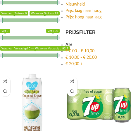
Nieuwheid
Prijs: laag naar hoog
Waarvan Suikers 0
Waarvan Suikers 29
Prijs: hoog naar laag
Vet 0
Vet 100
PRIJSFILTER
Alle
Waarvan Verzadigd 0 — Waarvan Verzadigd 92.1
€
0,00
-
€
10,00
€
10,00
-
€
20,00
€
20,00
+