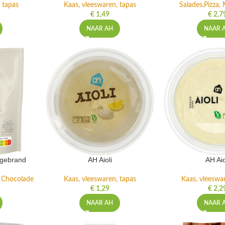
 tapas
Kaas, vleeswaren, tapas
Salades,Pizza, 
€
1,49
€
2,7
NAAR AH
NAAR 
ngebrand
AH Aioli
AH Aio
n Chocolade
Kaas, vleeswaren, tapas
Kaas, vleeswa
€
1,29
€
2,2
NAAR AH
NAAR 