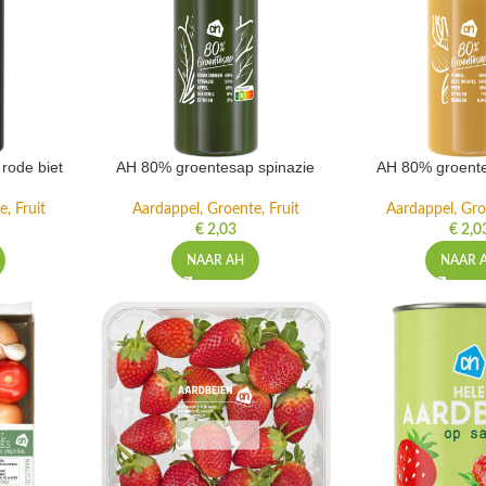
rode biet
AH 80% groentesap spinazie
AH 80% groente
, Fruit
Aardappel, Groente, Fruit
Aardappel, Gro
€
2,03
€
2,0
NAAR AH
NAAR 