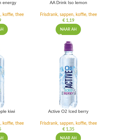
h energy
AA Drink Iso lemon
 koffie, thee
Frisdrank, sappen, koffie, thee
9
€
1,19
AH
NAAR AH
ple kiwi
Active O2 Iced berry
 koffie, thee
Frisdrank, sappen, koffie, thee
5
€
1,35
AH
NAAR AH