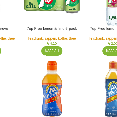
grove
7up Free lemon & lime 6-pack
7up Free lemon 
ffie, thee
Frisdrank, sappen, koffie, thee
Frisdrank, sappen,
€
4,15
€
2,5
NAAR AH
NAAR 