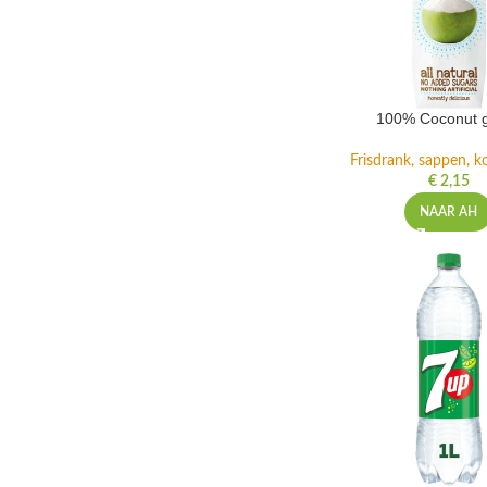
100% Coconut 
Frisdrank, sappen, ko
€
2,15
NAAR AH