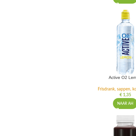
Active O2 Le
Frisdrank, sappen, ko
€
1,35
NAAR AH