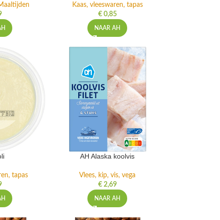
Maaltijden
Kaas, vleeswaren, tapas
9
€
0,85
AH
NAAR AH
li
AH Alaska koolvis
ren, tapas
Vlees, kip, vis, vega
9
€
2,69
AH
NAAR AH