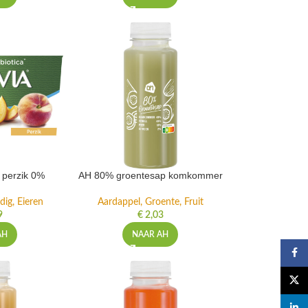
t perzik 0%
AH 80% groentesap komkommer
dig, Eieren
Aardappel, Groente, Fruit
9
€
2,03
AH
NAAR AH
Faceb
X