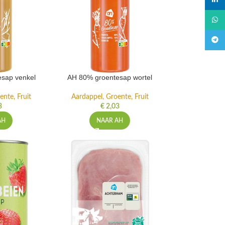
linked
What
Teleg
sap venkel
AH 80% groentesap wortel
ente, Fruit
Aardappel, Groente, Fruit
3
€
2,03
AH
NAAR AH