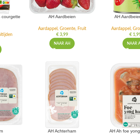
 courgette
AH Aardbeien
AH Aardbeie
Aardappel, Groente, Fruit
Aardappel, Gro
ltijden
€
3,99
€
1,9
NAAR AH
NAAR 
am
AH Achterham
AH Ah foe yong