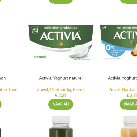
mon
Activia Yoghurt naturel
Activia Yoghur
ffie, thee
Zuivel, Plantaardig, Eieren
Zuivel, Plantaar
€
2,29
€
2,7
NAAR AH
NAAR 