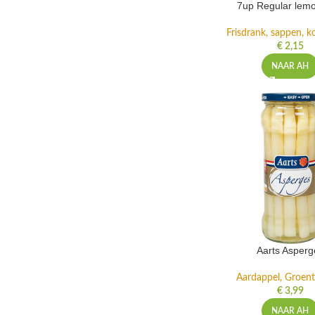
7up Regular lemo
Frisdrank, sappen, ko
€
2,15
NAAR AH
Aarts Asperg
Aardappel, Groente
€
3,99
NAAR AH