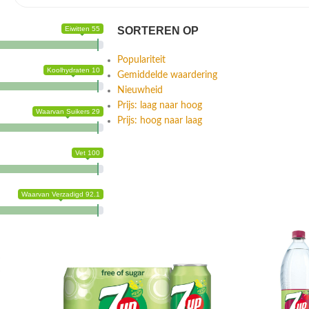
Eiwitten 55
SORTEREN OP
Populariteit
Koolhydraten 10
Gemiddelde waardering
Nieuwheid
Prijs: laag naar hoog
Waarvan Suikers 29
Prijs: hoog naar laag
Vet 100
Waarvan Verzadigd 92.1