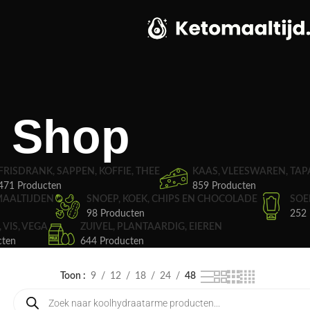
Shop
FRISDRANK, SAPPEN, KOFFIE, THEE
KAAS, VLEESWAREN, TAP
471 Producten
859 Producten
MAALTIJDEN
SNOEP, KOEK, CHIPS EN CHOCOLADE
SOE
98 Producten
252 
, VIS, VEGA
ZUIVEL, PLANTAARDIG, EIEREN
cten
644 Producten
Toon
9
12
18
24
48