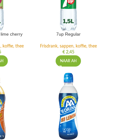
lime cherry
7up Regular
 koffie, thee
Frisdrank, sappen, koffie, thee
5
€
2,45
AH
NAAR AH