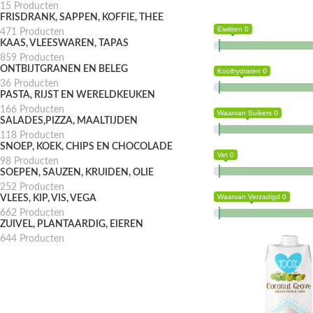
15 Producten
FRISDRANK, SAPPEN, KOFFIE, THEE
Eiwitten 0
471 Producten
KAAS, VLEESWAREN, TAPAS
859 Producten
ONTBIJTGRANEN EN BELEG
Koolhydraten 0
36 Producten
PASTA, RIJST EN WERELDKEUKEN
166 Producten
Waarvan Suikers 0
SALADES,PIZZA, MAALTIJDEN
118 Producten
SNOEP, KOEK, CHIPS EN CHOCOLADE
Vet 0
98 Producten
SOEPEN, SAUZEN, KRUIDEN, OLIE
252 Producten
Waarvan Verzadigd 0
VLEES, KIP, VIS, VEGA
662 Producten
ZUIVEL, PLANTAARDIG, EIEREN
644 Producten