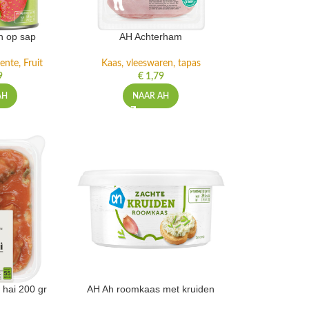
n op sap
AH Achterham
ente, Fruit
Kaas, vleeswaren, tapas
9
€
1,79
AH
NAAR AH
 hai 200 gr
AH Ah roomkaas met kruiden