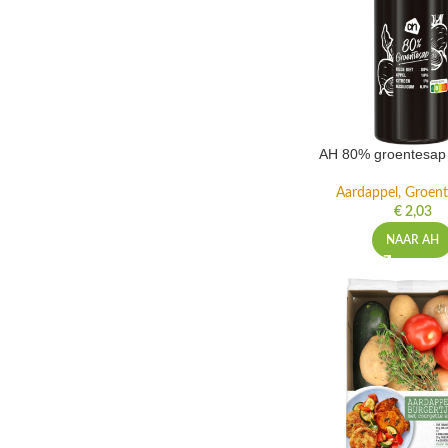
AH 80% groentesap 
Aardappel, Groente
€
2,03
NAAR AH