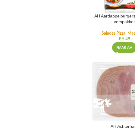
AH Aardappelburgers
verspakket
Salades,Pizza, Maa
€
5,49
NAAR AH
AH Achterh