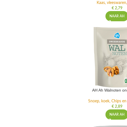
Kaas, vleeswaren,
€
2,79
NAAR AH
AH Ah Walnoten o
Snoep, koek, Chips e
€
2,89
NAAR AH