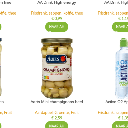
n lime
AA Drink High energy
AA Drink Hig
ffie, thee
Frisdrank, sappen, koffie, thee
Frisdrank, sappen,
€
0,99
€
1,1
NAAR AH
NAAR 
es
Aarts Mini champignons heel
Active O2 Ap
, Fruit
Aardappel, Groente, Fruit
Frisdrank, sappen,
€
2,59
€
1,3
NAAR AH
NAAR 