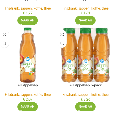
Frisdrank, sappen, koffie, thee
Frisdrank, sappen, koffie, thee
€
1,77
€
1,61
NAAR AH
NAAR AH
AH Appelsap
AH Appelsap 6-pack
Frisdrank, sappen, koffie, thee
Frisdrank, sappen, koffie, thee
€
2,07
€
3,26
NAAR AH
NAAR AH