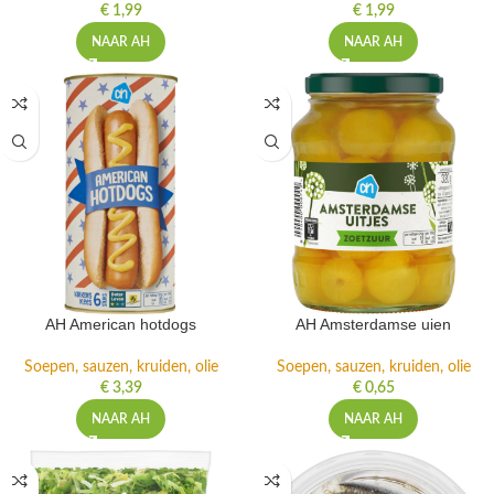
€
1,99
€
1,99
NAAR AH
NAAR AH
AH American hotdogs
AH Amsterdamse uien
Soepen, sauzen, kruiden, olie
Soepen, sauzen, kruiden, olie
€
3,39
€
0,65
NAAR AH
NAAR AH