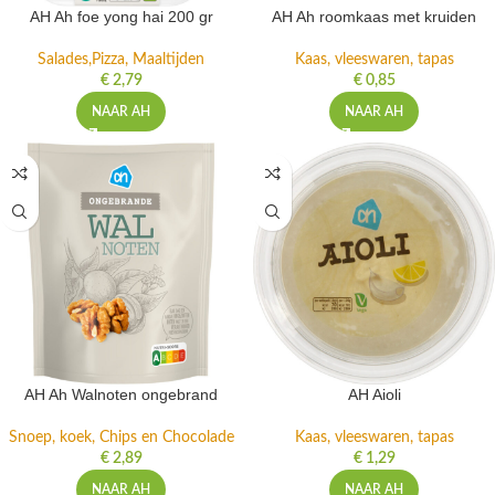
AH Ah foe yong hai 200 gr
AH Ah roomkaas met kruiden
Salades,Pizza, Maaltijden
Kaas, vleeswaren, tapas
€
2,79
€
0,85
NAAR AH
NAAR AH
AH Ah Walnoten ongebrand
AH Aioli
Snoep, koek, Chips en Chocolade
Kaas, vleeswaren, tapas
€
2,89
€
1,29
NAAR AH
NAAR AH