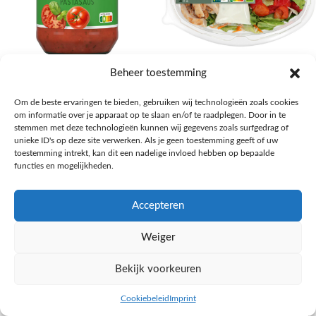
AH Basilicum pastasaus
AH Basis maaltijdsalade gegrilde
Beheer toestemming
kip
Pasta, rijst en wereldkeuken
Om de beste ervaringen te bieden, gebruiken wij technologieën zoals cookies
€
1,59
Salades,Pizza, Maaltijden
om informatie over je apparaat op te slaan en/of te raadplegen. Door in te
€
3,39
NAAR AH
stemmen met deze technologieën kunnen wij gegevens zoals surfgedrag of
NAAR AH
unieke ID's op deze site verwerken. Als je geen toestemming geeft of uw
toestemming intrekt, kan dit een nadelige invloed hebben op bepaalde
functies en mogelijkheden.
Accepteren
Weiger
Bekijk voorkeuren
Cookiebeleid
Imprint
inkel op
Filters