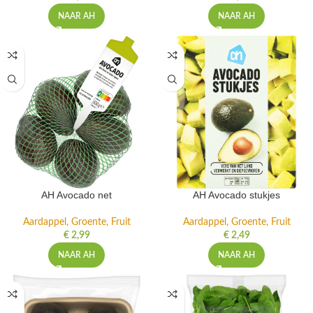
NAAR AH
NAAR AH
AH Avocado net
AH Avocado stukjes
Aardappel, Groente, Fruit
Aardappel, Groente, Fruit
€
2,99
€
2,49
NAAR AH
NAAR AH