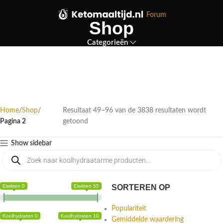
Forum
Shop
Categorieën
Home
Shop
Resultaat 49–96 van de 3838 resultaten wordt
Pagina 2
getoond
Show sidebar
Eiwitten 0
Eiwitten 55
SORTEREN OP
Populariteit
Koolhydraten 0
Koolhydraten 10
Gemiddelde waardering