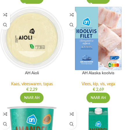
AH Aioli
AH Alaska koolvis
Kaas, vleeswaren, tapas
Vlees, kip, vis, vega
€
2,29
€
2,69
NAAR AH
NAAR AH