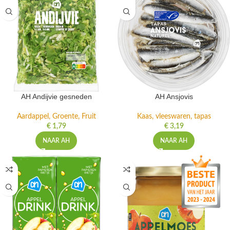
AH Andijvie gesneden
AH Ansjovis
Aardappel, Groente, Fruit
Kaas, vleeswaren, tapas
€
1,79
€
3,19
NAAR AH
NAAR AH