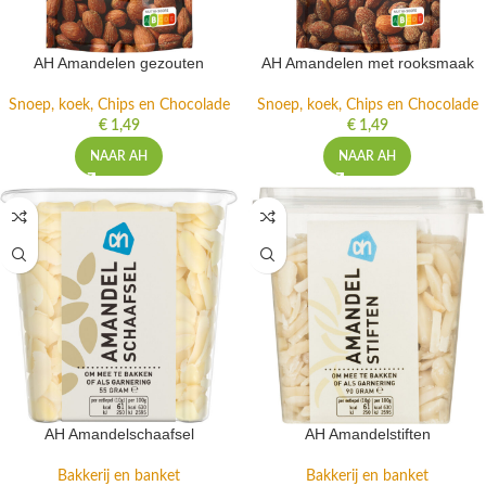
AH Amandelen gezouten
AH Amandelen met rooksmaak
Snoep, koek, Chips en Chocolade
Snoep, koek, Chips en Chocolade
€
1,49
€
1,49
NAAR AH
NAAR AH
AH Amandelschaafsel
AH Amandelstiften
Bakkerij en banket
Bakkerij en banket