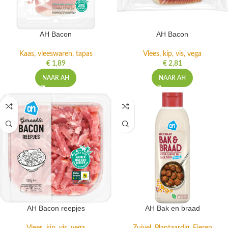
AH Bacon
AH Bacon
Kaas, vleeswaren, tapas
Vlees, kip, vis, vega
€
1,89
€
2,81
NAAR AH
NAAR AH
AH Bacon reepjes
AH Bak en braad