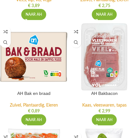
Vlees, kip, vis, vega
Zuivel, Plantaardig, Eieren
€
3,89
€
2,75
NAAR AH
NAAR AH
AH Bak en braad
AH Bakbacon
Zuivel, Plantaardig, Eieren
Kaas, vleeswaren, tapas
€
0,89
€
2,99
NAAR AH
NAAR AH