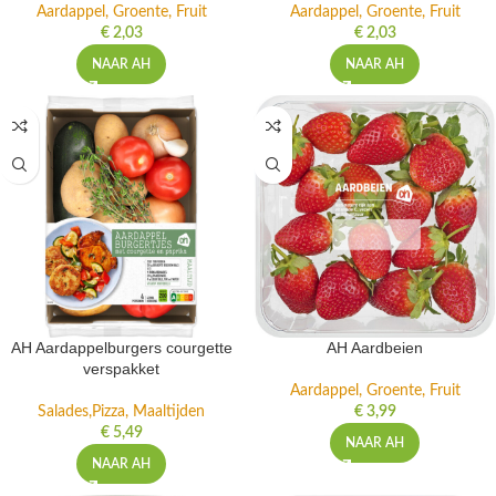
Aardappel, Groente, Fruit
Aardappel, Groente, Fruit
€
2,03
€
2,03
NAAR AH
NAAR AH
AH Aardappelburgers courgette
AH Aardbeien
verspakket
Aardappel, Groente, Fruit
Salades,Pizza, Maaltijden
€
3,99
€
5,49
NAAR AH
NAAR AH