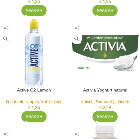
€
1,35
€
1,35
NAAR AH
NAAR AH
Active O2 Lemon
Activia Yoghurt naturel
Frisdrank, sappen, koffie, thee
Zuivel, Plantaardig, Eieren
€
1,35
€
2,29
NAAR AH
NAAR AH