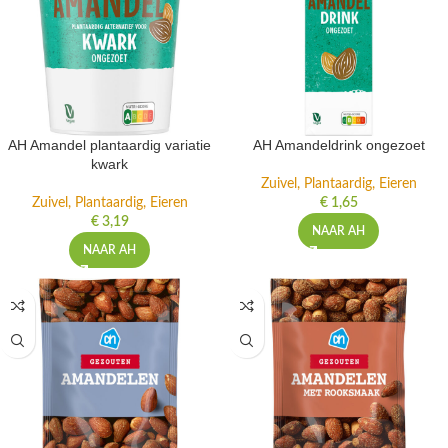
AH Amandel plantaardig variatie
AH Amandeldrink ongezoet
kwark
Zuivel, Plantaardig, Eieren
Zuivel, Plantaardig, Eieren
€
1,65
€
3,19
NAAR AH
NAAR AH