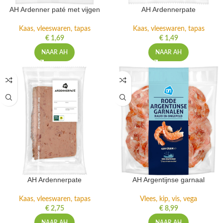
AH Ardenner paté met vijgen
AH Ardennerpate
Kaas, vleeswaren, tapas
Kaas, vleeswaren, tapas
€
1,69
€
1,49
NAAR AH
NAAR AH
AH Ardennerpate
AH Argentijnse garnaal
Kaas, vleeswaren, tapas
Vlees, kip, vis, vega
€
2,75
€
8,99
NAAR AH
NAAR AH