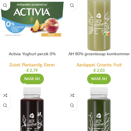
Activia Yoghurt perzik 0%
AH 80% groentesap komkommer
Zuivel, Plantaardig, Eieren
Aardappel, Groente, Fruit
€
2,79
€
2,03
NAAR AH
NAAR AH