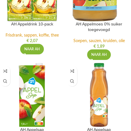
AH Appeldrink 10-pack
AH Appelmoes 0% suiker
toegevoegd
Frisdrank, sappen, koffie, thee
€
2,07
Soepen, sauzen, kruiden, olie
€
1,89
NAAR AH
NAAR AH
AH Appelsap
AH Appelsap