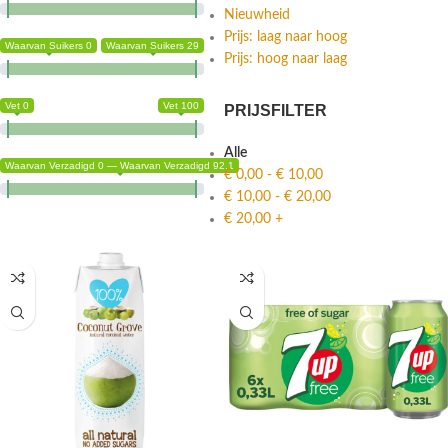
Nieuwheid
Prijs: laag naar hoog
Waarvan Suikers 0
Waarvan Suikers 29
Prijs: hoog naar laag
Vet 0
Vet 100
PRIJSFILTER
Alle
Waarvan Verzadigd 0 — Waarvan Verzadigd 92.1
€
0,00
-
€
10,00
€
10,00
-
€
20,00
€
20,00
+