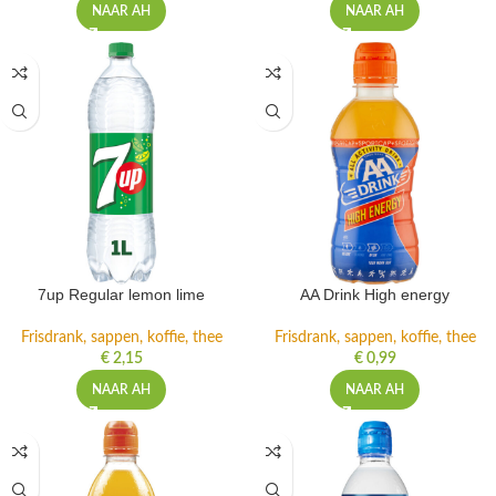
NAAR AH
NAAR AH
7up Regular lemon lime
AA Drink High energy
Frisdrank, sappen, koffie, thee
Frisdrank, sappen, koffie, thee
€
2,15
€
0,99
NAAR AH
NAAR AH