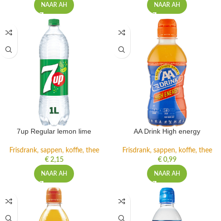
NAAR AH
NAAR AH
7up Regular lemon lime
AA Drink High energy
Frisdrank, sappen, koffie, thee
Frisdrank, sappen, koffie, thee
€
2,15
€
0,99
NAAR AH
NAAR AH