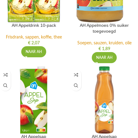
AH Appeldrink 10-pack
AH Appelmoes 0% suiker
toegevoegd
Frisdrank, sappen, koffie, thee
€
2,07
Soepen, sauzen, kruiden, olie
€
1,89
NAAR AH
NAAR AH
AH Appelsap
AH Appelsap