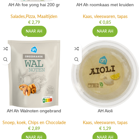
AH Ah foe yong hai 200 gr
AH Ah roomkaas met kruiden
Salades,Pizza, Maaltijden
Kaas, vleeswaren, tapas
€
2,79
€
0,85
NAAR AH
NAAR AH
AH Ah Walnoten ongebrand
AH Aioli
Snoep, koek, Chips en Chocolade
Kaas, vleeswaren, tapas
€
2,89
€
1,29
NAAR AH
NAAR AH