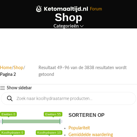
Forum
Shop
Categorieën
Home
Shop
Resultaat 49–96 van de 3838 resultaten wordt
Pagina 2
getoond
Show sidebar
Eiwitten 0
Eiwitten 55
SORTEREN OP
Populariteit
Koolhydraten 0
Koolhydraten 10
Gemiddelde waardering