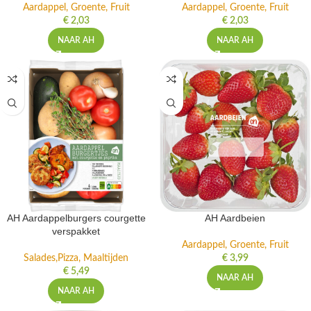
Aardappel, Groente, Fruit
Aardappel, Groente, Fruit
€
2,03
€
2,03
NAAR AH
NAAR AH
AH Aardappelburgers courgette
AH Aardbeien
verspakket
Aardappel, Groente, Fruit
Salades,Pizza, Maaltijden
€
3,99
€
5,49
NAAR AH
NAAR AH