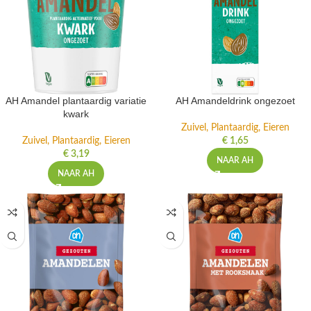
AH Amandel plantaardig variatie
AH Amandeldrink ongezoet
kwark
Zuivel, Plantaardig, Eieren
Zuivel, Plantaardig, Eieren
€
1,65
€
3,19
NAAR AH
NAAR AH