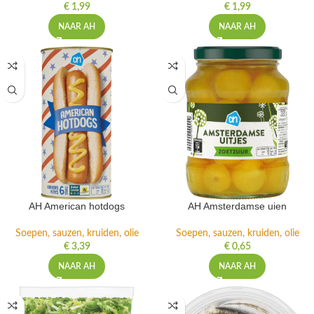
€
1,99
€
1,99
NAAR AH
NAAR AH
AH American hotdogs
AH Amsterdamse uien
Soepen, sauzen, kruiden, olie
Soepen, sauzen, kruiden, olie
€
3,39
€
0,65
NAAR AH
NAAR AH