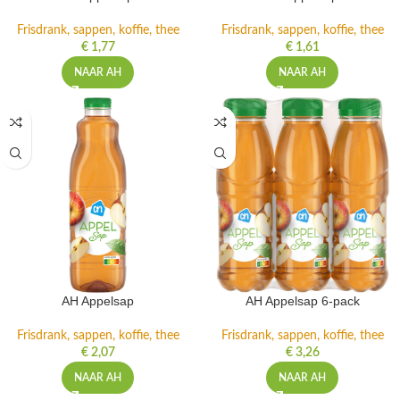
Frisdrank, sappen, koffie, thee
Frisdrank, sappen, koffie, thee
€
1,77
€
1,61
NAAR AH
NAAR AH
AH Appelsap
AH Appelsap 6-pack
Frisdrank, sappen, koffie, thee
Frisdrank, sappen, koffie, thee
€
2,07
€
3,26
NAAR AH
NAAR AH