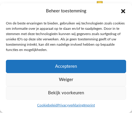
Beheer toestemming
Om de beste ervaringen te bieden, gebruiken wij technologieën zoals cookies
om informatie over je apparaat op te slaan en/of te raadplegen. Door in te
stemmen met deze technologieën kunnen wij gegevens zoals surfgedrag of
unieke ID's op deze site verwerken. Als je geen toestemming geeft of uw
toestemming intrekt, kan dit een nadelige invloed hebben op bepaalde
functies en mogelijkheden.
Accepteren
AH Appelsap 6-pack
AH Arachide olie
Weiger
Frisdrank, sappen, koffie, thee
Pasta, rijst en wereldkeuken
€
1,66
€
4,49
Bekijk voorkeuren
NAAR AH
NAAR AH
Cookiebeleid
Privacyverklaring
Imprint
inkel op
Filters