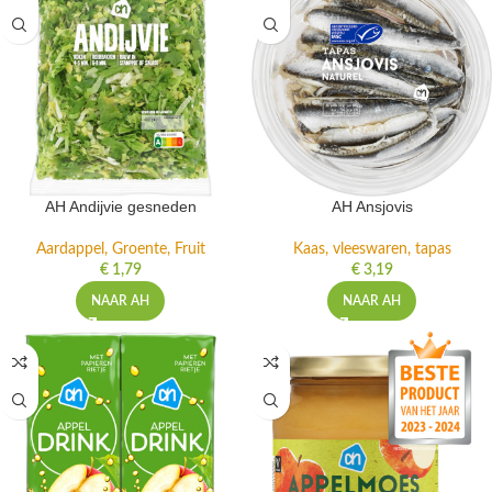
AH Andijvie gesneden
AH Ansjovis
Aardappel, Groente, Fruit
Kaas, vleeswaren, tapas
€
1,79
€
3,19
NAAR AH
NAAR AH