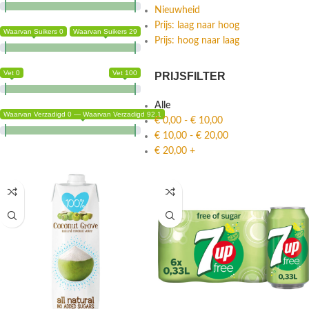
Nieuwheid
Prijs: laag naar hoog
Waarvan Suikers 0
Waarvan Suikers 29
Prijs: hoog naar laag
Vet 0
Vet 100
PRIJSFILTER
Alle
Waarvan Verzadigd 0 — Waarvan Verzadigd 92.1
€
0,00
-
€
10,00
€
10,00
-
€
20,00
€
20,00
+