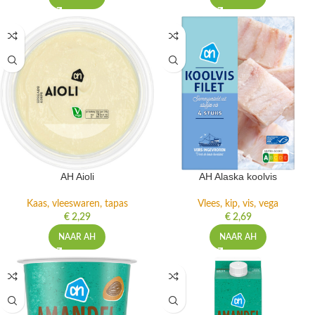
AH Aioli
AH Alaska koolvis
Kaas, vleeswaren, tapas
Vlees, kip, vis, vega
€
2,29
€
2,69
NAAR AH
NAAR AH