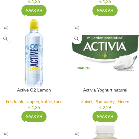
€
1,35
€
1,35
NAAR AH
NAAR AH
Active O2 Lemon
Activia Yoghurt naturel
Frisdrank, sappen, koffie, thee
Zuivel, Plantaardig, Eieren
€
1,35
€
2,29
NAAR AH
NAAR AH