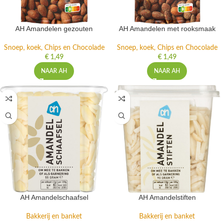
AH Amandelen gezouten
AH Amandelen met rooksmaak
Snoep, koek, Chips en Chocolade
Snoep, koek, Chips en Chocolade
€
1,49
€
1,49
NAAR AH
NAAR AH
AH Amandelschaafsel
AH Amandelstiften
Bakkerij en banket
Bakkerij en banket