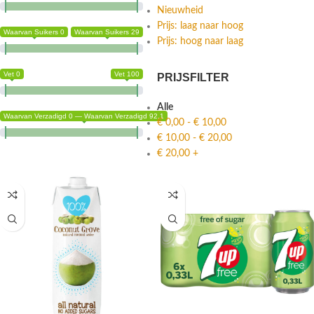
Nieuwheid
Prijs: laag naar hoog
Waarvan Suikers 0
Waarvan Suikers 29
Prijs: hoog naar laag
Vet 0
Vet 100
PRIJSFILTER
Alle
Waarvan Verzadigd 0 — Waarvan Verzadigd 92.1
€
0,00
-
€
10,00
€
10,00
-
€
20,00
€
20,00
+