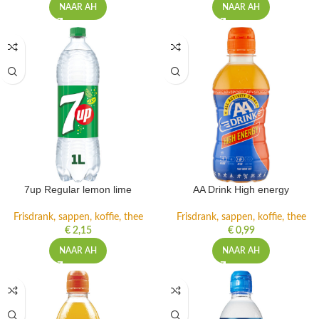
NAAR AH
NAAR AH
7up Regular lemon lime
AA Drink High energy
Frisdrank, sappen, koffie, thee
Frisdrank, sappen, koffie, thee
€
2,15
€
0,99
NAAR AH
NAAR AH