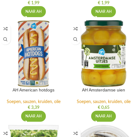
€
1,99
€
1,99
NAAR AH
NAAR AH
AH American hotdogs
AH Amsterdamse uien
Soepen, sauzen, kruiden, olie
Soepen, sauzen, kruiden, olie
€
3,39
€
0,65
NAAR AH
NAAR AH