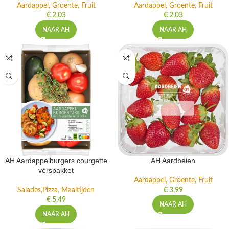
Aardappel, Groente, Fruit
Aardappel, Groente, Fruit
€
2,03
€
2,03
NAAR AH
NAAR AH
AH Aardappelburgers courgette
AH Aardbeien
verspakket
Aardappel, Groente, Fruit
Salades,Pizza, Maaltijden
€
3,99
€
5,49
NAAR AH
NAAR AH