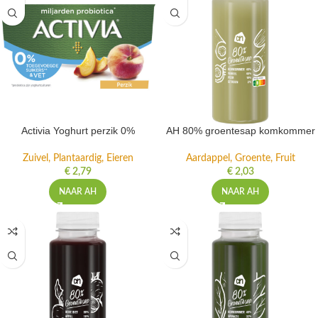
Activia Yoghurt perzik 0%
AH 80% groentesap komkommer
Zuivel, Plantaardig, Eieren
Aardappel, Groente, Fruit
€
2,79
€
2,03
NAAR AH
NAAR AH