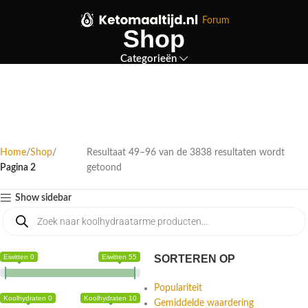
Forum
Shop
Categorieën
Home
Shop
Resultaat 49–96 van de 3838 resultaten wordt
Pagina 2
getoond
Show sidebar
Eiwitten 0
Eiwitten 55
SORTEREN OP
Populariteit
Koolhydraten 0
Koolhydraten 10
Gemiddelde waardering