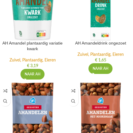
AH Amandel plantaardig variatie
AH Amandeldrink ongezoet
kwark
Zuivel, Plantaardig, Eieren
Zuivel, Plantaardig, Eieren
€
1,65
€
3,19
NAAR AH
NAAR AH