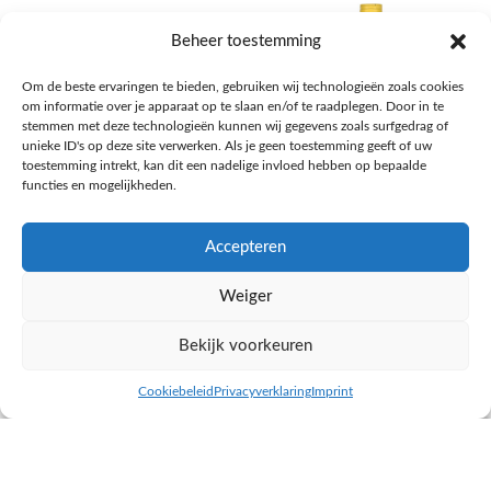
Beheer toestemming
Om de beste ervaringen te bieden, gebruiken wij technologieën zoals cookies
om informatie over je apparaat op te slaan en/of te raadplegen. Door in te
stemmen met deze technologieën kunnen wij gegevens zoals surfgedrag of
unieke ID's op deze site verwerken. Als je geen toestemming geeft of uw
toestemming intrekt, kan dit een nadelige invloed hebben op bepaalde
functies en mogelijkheden.
Accepteren
AH Appelsap 6-pack
AH Arachide olie
Weiger
Frisdrank, sappen, koffie, thee
Pasta, rijst en wereldkeuken
€
1,66
€
4,49
Bekijk voorkeuren
NAAR AH
NAAR AH
Cookiebeleid
Privacyverklaring
Imprint
inkel op
Filters