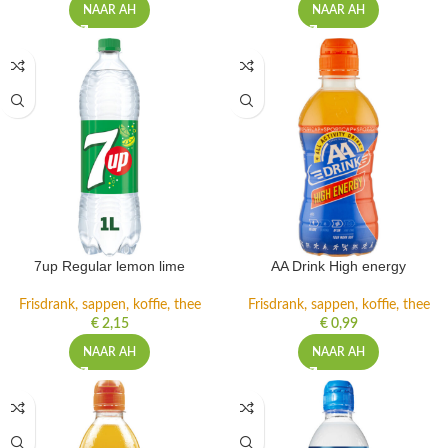
NAAR AH
NAAR AH
7up Regular lemon lime
AA Drink High energy
Frisdrank, sappen, koffie, thee
Frisdrank, sappen, koffie, thee
€
2,15
€
0,99
NAAR AH
NAAR AH