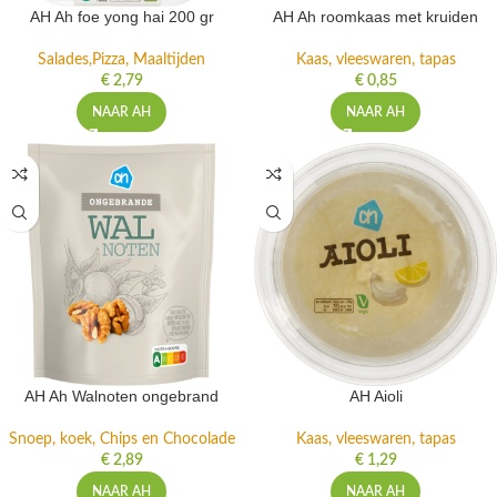
AH Ah foe yong hai 200 gr
AH Ah roomkaas met kruiden
Salades,Pizza, Maaltijden
Kaas, vleeswaren, tapas
€
2,79
€
0,85
NAAR AH
NAAR AH
AH Ah Walnoten ongebrand
AH Aioli
Snoep, koek, Chips en Chocolade
Kaas, vleeswaren, tapas
€
2,89
€
1,29
NAAR AH
NAAR AH