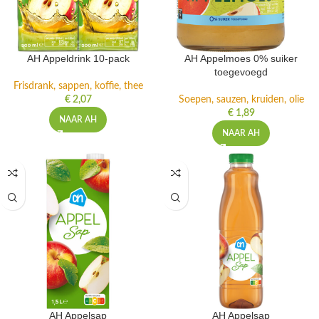
AH Appeldrink 10-pack
AH Appelmoes 0% suiker
toegevoegd
Frisdrank, sappen, koffie, thee
€
2,07
Soepen, sauzen, kruiden, olie
€
1,89
NAAR AH
NAAR AH
AH Appelsap
AH Appelsap