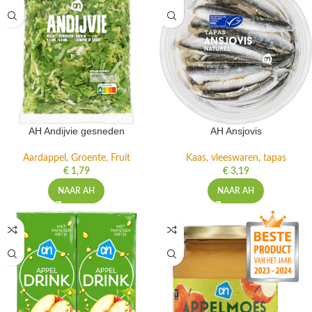
AH Andijvie gesneden
AH Ansjovis
Aardappel, Groente, Fruit
Kaas, vleeswaren, tapas
€
1,79
€
3,19
NAAR AH
NAAR AH