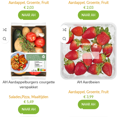
Aardappel, Groente, Fruit
Aardappel, Groente, Fruit
€
2,03
€
2,03
NAAR AH
NAAR AH
AH Aardappelburgers courgette
AH Aardbeien
verspakket
Aardappel, Groente, Fruit
Salades,Pizza, Maaltijden
€
3,99
€
5,49
NAAR AH
NAAR AH