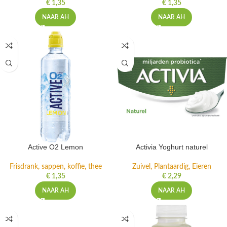
€
1,35
€
1,35
NAAR AH
NAAR AH
Active O2 Lemon
Activia Yoghurt naturel
Frisdrank, sappen, koffie, thee
Zuivel, Plantaardig, Eieren
€
1,35
€
2,29
NAAR AH
NAAR AH