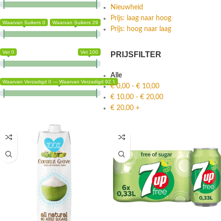
Nieuwheid
Prijs: laag naar hoog
Waarvan Suikers 0
Waarvan Suikers 29
Prijs: hoog naar laag
Vet 0
Vet 100
PRIJSFILTER
Alle
Waarvan Verzadigd 0 — Waarvan Verzadigd 92.1
€
0,00
-
€
10,00
€
10,00
-
€
20,00
€
20,00
+