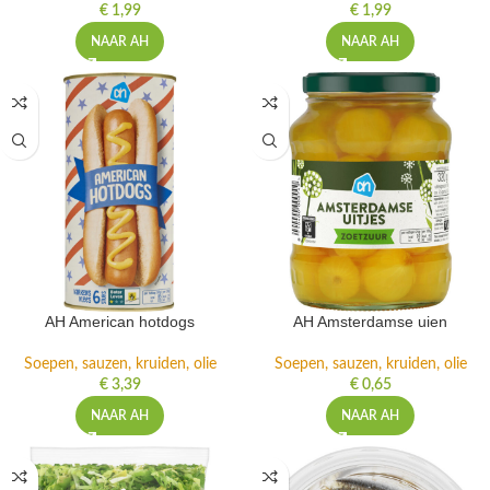
€
1,99
€
1,99
NAAR AH
NAAR AH
AH American hotdogs
AH Amsterdamse uien
Soepen, sauzen, kruiden, olie
Soepen, sauzen, kruiden, olie
€
3,39
€
0,65
NAAR AH
NAAR AH