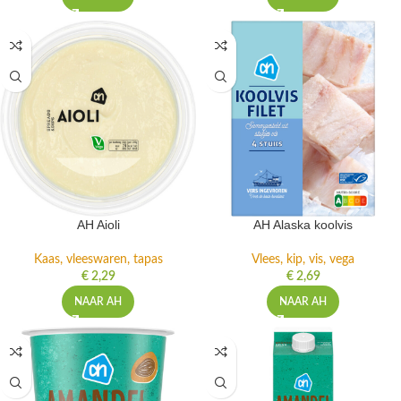
AH Aioli
AH Alaska koolvis
Kaas, vleeswaren, tapas
Vlees, kip, vis, vega
€
2,29
€
2,69
NAAR AH
NAAR AH