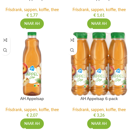
Frisdrank, sappen, koffie, thee
Frisdrank, sappen, koffie, thee
€
1,77
€
1,61
NAAR AH
NAAR AH
AH Appelsap
AH Appelsap 6-pack
Frisdrank, sappen, koffie, thee
Frisdrank, sappen, koffie, thee
€
2,07
€
3,26
NAAR AH
NAAR AH