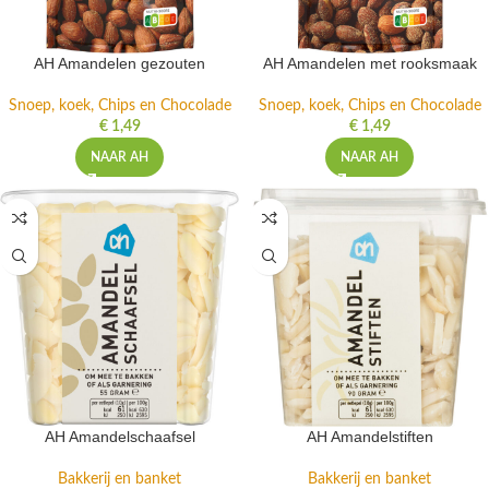
AH Amandelen gezouten
AH Amandelen met rooksmaak
Snoep, koek, Chips en Chocolade
Snoep, koek, Chips en Chocolade
€
1,49
€
1,49
NAAR AH
NAAR AH
AH Amandelschaafsel
AH Amandelstiften
Bakkerij en banket
Bakkerij en banket