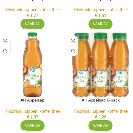
Frisdrank, sappen, koffie, thee
Frisdrank, sappen, koffie, thee
€
1,77
€
1,61
NAAR AH
NAAR AH
AH Appelsap
AH Appelsap 6-pack
Frisdrank, sappen, koffie, thee
Frisdrank, sappen, koffie, thee
€
2,07
€
3,26
NAAR AH
NAAR AH