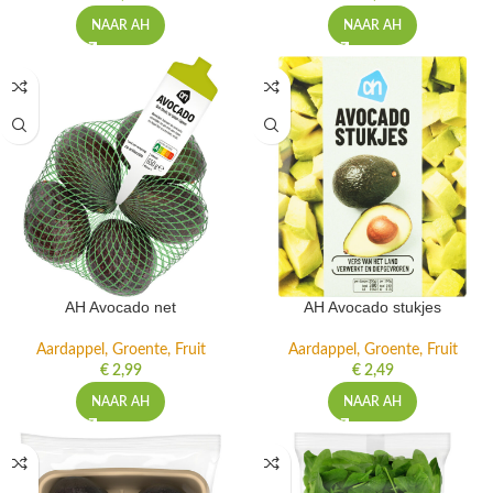
NAAR AH
NAAR AH
AH Avocado net
AH Avocado stukjes
Aardappel, Groente, Fruit
Aardappel, Groente, Fruit
€
2,99
€
2,49
NAAR AH
NAAR AH