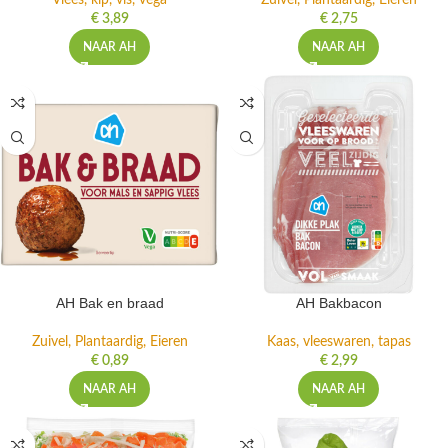
Vlees, kip, vis, vega
Zuivel, Plantaardig, Eieren
€
3,89
€
2,75
NAAR AH
NAAR AH
AH Bak en braad
AH Bakbacon
Zuivel, Plantaardig, Eieren
Kaas, vleeswaren, tapas
€
0,89
€
2,99
NAAR AH
NAAR AH