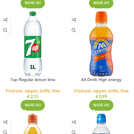
NAAR AH
NAAR AH
7up Regular lemon lime
AA Drink High energy
Frisdrank, sappen, koffie, thee
Frisdrank, sappen, koffie, thee
€
2,15
€
0,99
NAAR AH
NAAR AH