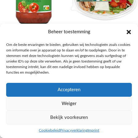
AH Basilicum pastasaus
AH Basis maaltijdsalade gegrilde
Beheer toestemming
kip
Pasta, rijst en wereldkeuken
Om de beste ervaringen te bieden, gebruiken wij technologieën zoals cookies
€
1,59
Salades,Pizza, Maaltijden
om informatie over je apparaat op te slaan en/of te raadplegen. Door in te
€
3,39
NAAR AH
stemmen met deze technologieën kunnen wij gegevens zoals surfgedrag of
NAAR AH
unieke ID's op deze site verwerken. Als je geen toestemming geeft of uw
toestemming intrekt, kan dit een nadelige invloed hebben op bepaalde
functies en mogelijkheden.
Accepteren
Weiger
Bekijk voorkeuren
Cookiebeleid
Privacyverklaring
Imprint
inkel op
Filters