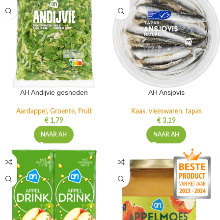
AH Andijvie gesneden
AH Ansjovis
Aardappel, Groente, Fruit
Kaas, vleeswaren, tapas
€
1,79
€
3,19
NAAR AH
NAAR AH