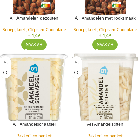
AH Amandelen gezouten
AH Amandelen met rooksmaak
Snoep, koek, Chips en Chocolade
Snoep, koek, Chips en Chocolade
€
1,49
€
1,49
NAAR AH
NAAR AH
AH Amandelschaafsel
AH Amandelstiften
Bakkerij en banket
Bakkerij en banket