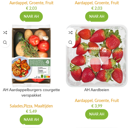
Aardappel, Groente, Fruit
Aardappel, Groente, Fruit
€
2,03
€
2,03
NAAR AH
NAAR AH
AH Aardappelburgers courgette
AH Aardbeien
verspakket
Aardappel, Groente, Fruit
Salades,Pizza, Maaltijden
€
3,99
€
5,49
NAAR AH
NAAR AH