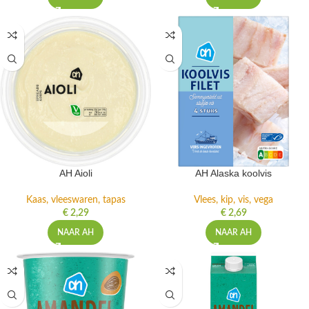
AH Aioli
AH Alaska koolvis
Kaas, vleeswaren, tapas
Vlees, kip, vis, vega
€
2,29
€
2,69
NAAR AH
NAAR AH