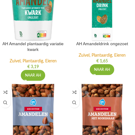
AH Amandel plantaardig variatie
AH Amandeldrink ongezoet
kwark
Zuivel, Plantaardig, Eieren
Zuivel, Plantaardig, Eieren
€
1,65
€
3,19
NAAR AH
NAAR AH