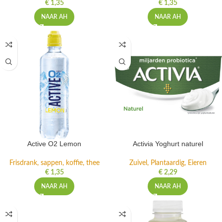
€
1,35
€
1,35
NAAR AH
NAAR AH
Active O2 Lemon
Activia Yoghurt naturel
Frisdrank, sappen, koffie, thee
Zuivel, Plantaardig, Eieren
€
1,35
€
2,29
NAAR AH
NAAR AH