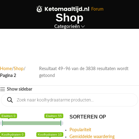
Forum
Shop
Categorieën
Home
Shop
Resultaat 49–96 van de 3838 resultaten wordt
Pagina 2
getoond
Show sidebar
Eiwitten 0
Eiwitten 55
SORTEREN OP
Populariteit
Koolhydraten 0
Koolhydraten 10
Gemiddelde waardering