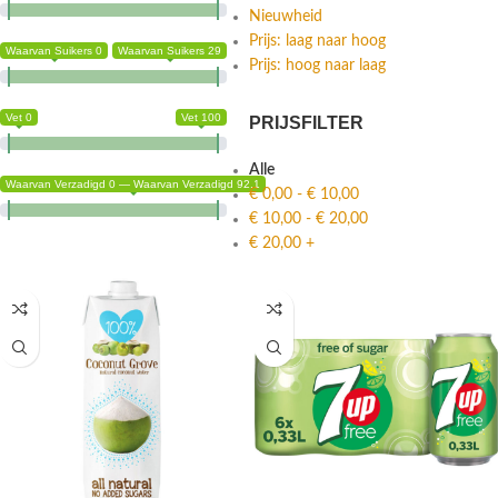
Nieuwheid
Prijs: laag naar hoog
Waarvan Suikers 0
Waarvan Suikers 29
Prijs: hoog naar laag
Vet 0
Vet 100
PRIJSFILTER
Alle
Waarvan Verzadigd 0 — Waarvan Verzadigd 92.1
€
0,00
-
€
10,00
€
10,00
-
€
20,00
€
20,00
+