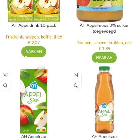
AH Appeldrink 10-pack
AH Appelmoes 0% suiker
toegevoegd
Frisdrank, sappen, koffie, thee
€
2,07
Soepen, sauzen, kruiden, olie
€
1,89
NAAR AH
NAAR AH
AH Appelsap
AH Appelsap