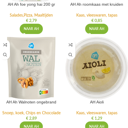
AH Ah foe yong hai 200 gr
AH Ah roomkaas met kruiden
Salades,Pizza, Maaltijden
Kaas, vleeswaren, tapas
€
2,79
€
0,85
NAAR AH
NAAR AH
AH Ah Walnoten ongebrand
AH Aioli
Snoep, koek, Chips en Chocolade
Kaas, vleeswaren, tapas
€
2,89
€
1,29
NAAR AH
NAAR AH