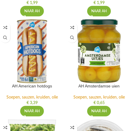
€
1,99
€
1,99
NAAR AH
NAAR AH
AH American hotdogs
AH Amsterdamse uien
Soepen, sauzen, kruiden, olie
Soepen, sauzen, kruiden, olie
€
3,39
€
0,65
NAAR AH
NAAR AH