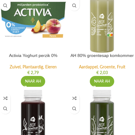
Activia Yoghurt perzik 0%
AH 80% groentesap komkommer
Zuivel, Plantaardig, Eieren
Aardappel, Groente, Fruit
€
2,79
€
2,03
NAAR AH
NAAR AH