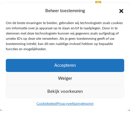
Beheer toestemming
Om de beste ervaringen te bieden, gebruiken wij technologieën zoals cookies
om informatie over je apparaat op te slaan en/of te raadplegen. Door in te
stemmen met deze technologieën kunnen wij gegevens zoals surfgedrag of
unieke ID's op deze site verwerken. Als je geen toestemming geeft of uw
toestemming intrekt, kan dit een nadelige invloed hebben op bepaalde
functies en mogelijkheden.
Accepteren
AH Appelsap 6-pack
AH Arachide olie
Weiger
Frisdrank, sappen, koffie, thee
Pasta, rijst en wereldkeuken
€
1,66
€
4,49
Bekijk voorkeuren
NAAR AH
NAAR AH
Cookiebeleid
Privacyverklaring
Imprint
inkel op
Filters