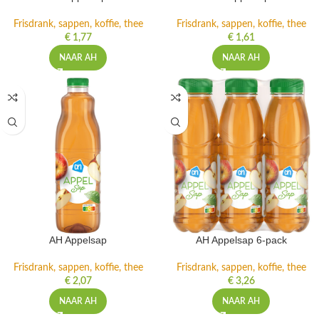
Frisdrank, sappen, koffie, thee
Frisdrank, sappen, koffie, thee
€
1,77
€
1,61
NAAR AH
NAAR AH
AH Appelsap
AH Appelsap 6-pack
Frisdrank, sappen, koffie, thee
Frisdrank, sappen, koffie, thee
€
2,07
€
3,26
NAAR AH
NAAR AH