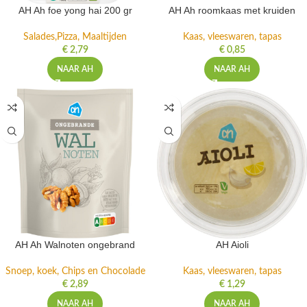
AH Ah foe yong hai 200 gr
AH Ah roomkaas met kruiden
Salades,Pizza, Maaltijden
Kaas, vleeswaren, tapas
€
2,79
€
0,85
NAAR AH
NAAR AH
AH Ah Walnoten ongebrand
AH Aioli
Snoep, koek, Chips en Chocolade
Kaas, vleeswaren, tapas
€
2,89
€
1,29
NAAR AH
NAAR AH