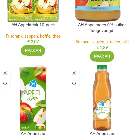
AH Appeldrink 10-pack
AH Appelmoes 0% suiker
toegevoegd
Frisdrank, sappen, koffie, thee
€
2,07
Soepen, sauzen, kruiden, olie
€
1,89
NAAR AH
NAAR AH
AH Appelsap
AH Appelsap