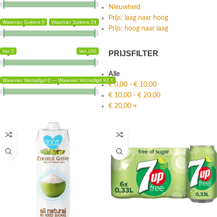
Nieuwheid
Prijs: laag naar hoog
Waarvan Suikers 0
Waarvan Suikers 29
Prijs: hoog naar laag
Vet 0
Vet 100
PRIJSFILTER
Alle
Waarvan Verzadigd 0 — Waarvan Verzadigd 92.1
€
0,00
-
€
10,00
€
10,00
-
€
20,00
€
20,00
+