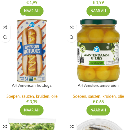
€
1,99
€
1,99
NAAR AH
NAAR AH
AH American hotdogs
AH Amsterdamse uien
Soepen, sauzen, kruiden, olie
Soepen, sauzen, kruiden, olie
€
3,39
€
0,65
NAAR AH
NAAR AH