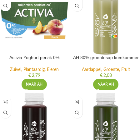
Activia Yoghurt perzik 0%
AH 80% groentesap komkommer
Zuivel, Plantaardig, Eieren
Aardappel, Groente, Fruit
€
2,79
€
2,03
NAAR AH
NAAR AH