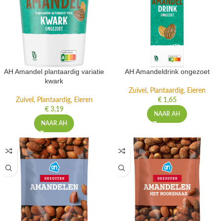
AH Amandel plantaardig variatie
AH Amandeldrink ongezoet
kwark
Zuivel, Plantaardig, Eieren
Zuivel, Plantaardig, Eieren
€
1,65
€
3,19
NAAR AH
NAAR AH