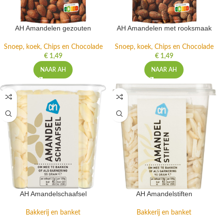
AH Amandelen gezouten
AH Amandelen met rooksmaak
Snoep, koek, Chips en Chocolade
Snoep, koek, Chips en Chocolade
€
1,49
€
1,49
NAAR AH
NAAR AH
AH Amandelschaafsel
AH Amandelstiften
Bakkerij en banket
Bakkerij en banket