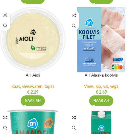
AH Aioli
AH Alaska koolvis
Kaas, vleeswaren, tapas
Vlees, kip, vis, vega
€
2,29
€
2,69
NAAR AH
NAAR AH