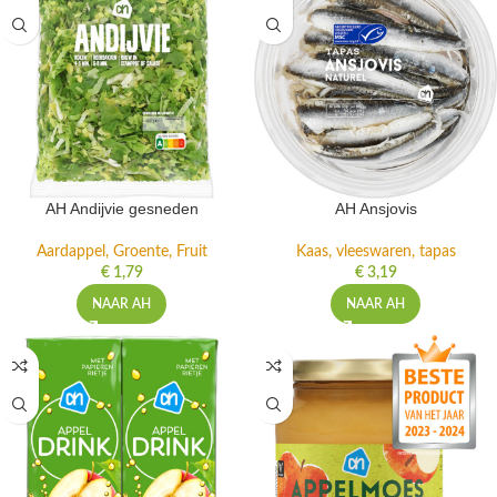
AH Andijvie gesneden
AH Ansjovis
Aardappel, Groente, Fruit
Kaas, vleeswaren, tapas
€
1,79
€
3,19
NAAR AH
NAAR AH