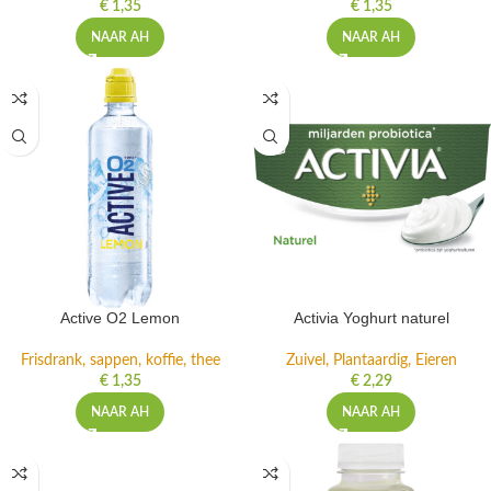
€
1,35
€
1,35
NAAR AH
NAAR AH
Active O2 Lemon
Activia Yoghurt naturel
Frisdrank, sappen, koffie, thee
Zuivel, Plantaardig, Eieren
€
1,35
€
2,29
NAAR AH
NAAR AH