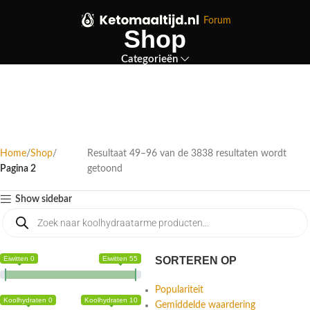
Forum
Shop
Categorieën
Home
Shop
Resultaat 49–96 van de 3838 resultaten wordt
Pagina 2
getoond
Show sidebar
Eiwitten 0
Eiwitten 55
SORTEREN OP
Populariteit
Koolhydraten 0
Koolhydraten 10
Gemiddelde waardering