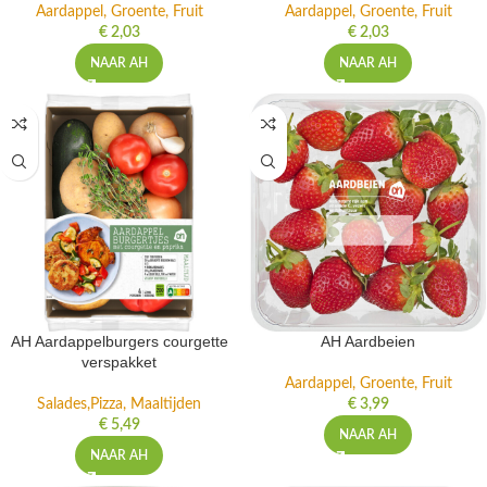
Aardappel, Groente, Fruit
Aardappel, Groente, Fruit
€
2,03
€
2,03
NAAR AH
NAAR AH
AH Aardappelburgers courgette
AH Aardbeien
verspakket
Aardappel, Groente, Fruit
Salades,Pizza, Maaltijden
€
3,99
€
5,49
NAAR AH
NAAR AH