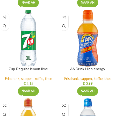
NAAR AH
NAAR AH
7up Regular lemon lime
AA Drink High energy
Frisdrank, sappen, koffie, thee
Frisdrank, sappen, koffie, thee
€
2,15
€
0,99
NAAR AH
NAAR AH