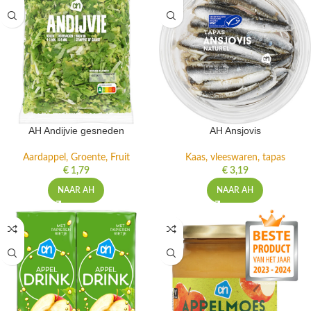
AH Andijvie gesneden
AH Ansjovis
Aardappel, Groente, Fruit
Kaas, vleeswaren, tapas
€
1,79
€
3,19
NAAR AH
NAAR AH