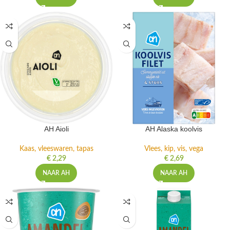
AH Aioli
AH Alaska koolvis
Kaas, vleeswaren, tapas
Vlees, kip, vis, vega
€
2,29
€
2,69
NAAR AH
NAAR AH