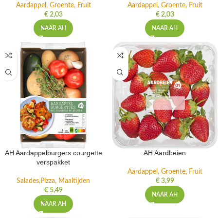
Aardappel, Groente, Fruit
Aardappel, Groente, Fruit
€
2,03
€
2,03
NAAR AH
NAAR AH
AH Aardappelburgers courgette
AH Aardbeien
verspakket
Aardappel, Groente, Fruit
Salades,Pizza, Maaltijden
€
3,99
€
5,49
NAAR AH
NAAR AH