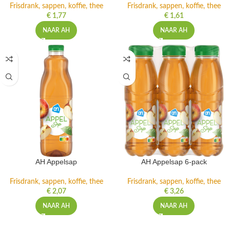
Frisdrank, sappen, koffie, thee
Frisdrank, sappen, koffie, thee
€
1,77
€
1,61
NAAR AH
NAAR AH
AH Appelsap
AH Appelsap 6-pack
Frisdrank, sappen, koffie, thee
Frisdrank, sappen, koffie, thee
€
2,07
€
3,26
NAAR AH
NAAR AH