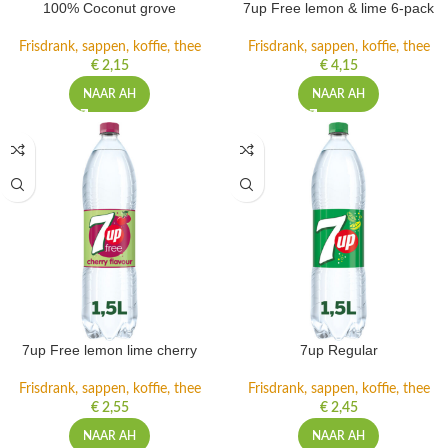
100% Coconut grove
7up Free lemon & lime 6-pack
Frisdrank, sappen, koffie, thee
Frisdrank, sappen, koffie, thee
€
2,15
€
4,15
NAAR AH
NAAR AH
7up Free lemon lime cherry
7up Regular
Frisdrank, sappen, koffie, thee
Frisdrank, sappen, koffie, thee
€
2,55
€
2,45