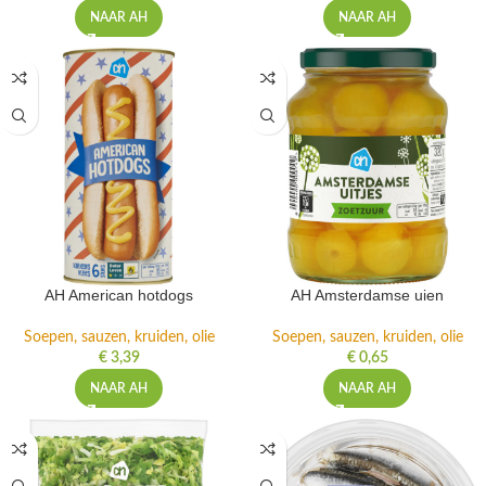
€
1,99
€
1,99
NAAR AH
NAAR AH
AH American hotdogs
AH Amsterdamse uien
Soepen, sauzen, kruiden, olie
Soepen, sauzen, kruiden, olie
€
3,39
€
0,65
NAAR AH
NAAR AH