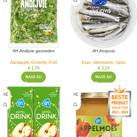
AH Andijvie gesneden
AH Ansjovis
Aardappel, Groente, Fruit
Kaas, vleeswaren, tapas
€
1,79
€
3,19
NAAR AH
NAAR AH