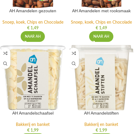
AH Amandelen gezouten
AH Amandelen met rooksmaak
Snoep, koek, Chips en Chocolade
Snoep, koek, Chips en Chocolade
€
1,49
€
1,49
NAAR AH
NAAR AH
AH Amandelschaafsel
AH Amandelstiften
Bakkerij en banket
Bakkerij en banket