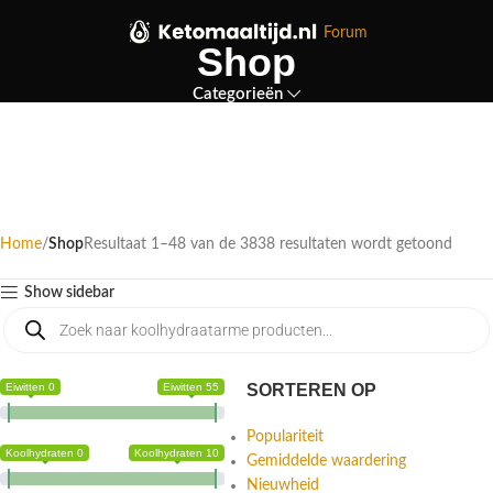
Forum
Shop
Categorieën
Home
Shop
Resultaat 49–96 van de 3838 resultaten wordt
Pagina 2
getoond
Show sidebar
Eiwitten 0
Eiwitten 55
SORTEREN OP
Populariteit
Koolhydraten 0
Koolhydraten 10
Gemiddelde waardering