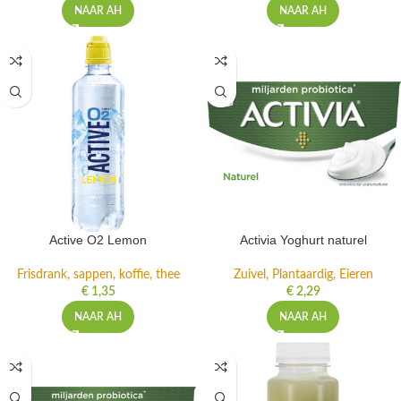
€
1,35
€
1,35
NAAR AH
NAAR AH
Active O2 Lemon
Activia Yoghurt naturel
Frisdrank, sappen, koffie, thee
Zuivel, Plantaardig, Eieren
€
1,35
€
2,29
NAAR AH
NAAR AH