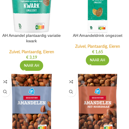
AH Amandel plantaardig variatie
AH Amandeldrink ongezoet
kwark
Zuivel, Plantaardig, Eieren
Zuivel, Plantaardig, Eieren
€
1,65
€
3,19
NAAR AH
NAAR AH