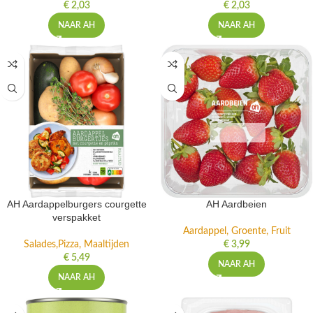
Aardappel, Groente, Fruit
Aardappel, Groente, Fruit
€
2,03
€
2,03
NAAR AH
NAAR AH
AH Aardappelburgers courgette
AH Aardbeien
verspakket
Aardappel, Groente, Fruit
Salades,Pizza, Maaltijden
€
3,99
€
5,49
NAAR AH
NAAR AH