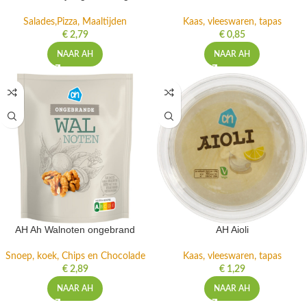
AH Ah foe yong hai 200 gr
AH Ah roomkaas met kruiden
Salades,Pizza, Maaltijden
Kaas, vleeswaren, tapas
€
2,79
€
0,85
NAAR AH
NAAR AH
AH Ah Walnoten ongebrand
AH Aioli
Snoep, koek, Chips en Chocolade
Kaas, vleeswaren, tapas
€
2,89
€
1,29
NAAR AH
NAAR AH