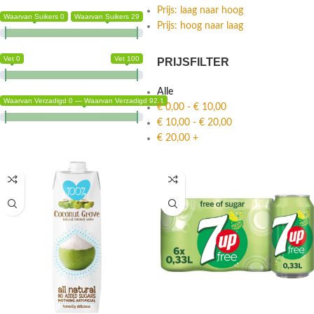
Nieuwheid
Prijs: laag naar hoog
Waarvan Suikers 0
Waarvan Suikers 29
Prijs: hoog naar laag
Vet 0
Vet 100
PRIJSFILTER
Alle
Waarvan Verzadigd 0 — Waarvan Verzadigd 92.1
€
0,00
-
€
10,00
€
10,00
-
€
20,00
€
20,00
+