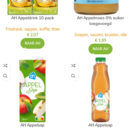
AH Appeldrink 10-pack
AH Appelmoes 0% suiker
toegevoegd
Frisdrank, sappen, koffie, thee
€
2,07
Soepen, sauzen, kruiden, olie
€
1,89
NAAR AH
NAAR AH
AH Appelsap
AH Appelsap