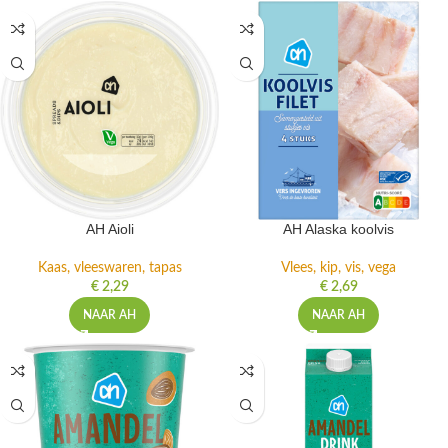
AH Aioli
AH Alaska koolvis
Kaas, vleeswaren, tapas
Vlees, kip, vis, vega
€
2,29
€
2,69
NAAR AH
NAAR AH