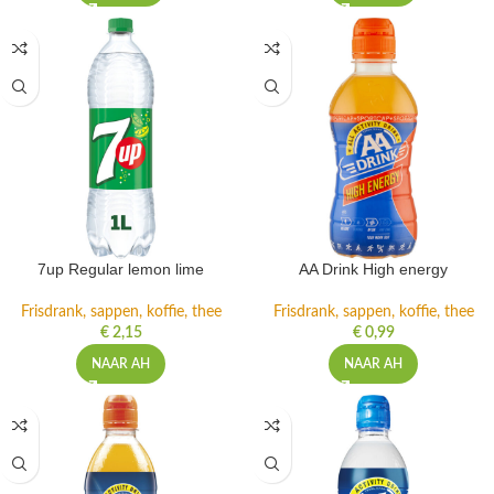
NAAR AH
NAAR AH
7up Regular lemon lime
AA Drink High energy
Frisdrank, sappen, koffie, thee
Frisdrank, sappen, koffie, thee
€
2,15
€
0,99
NAAR AH
NAAR AH