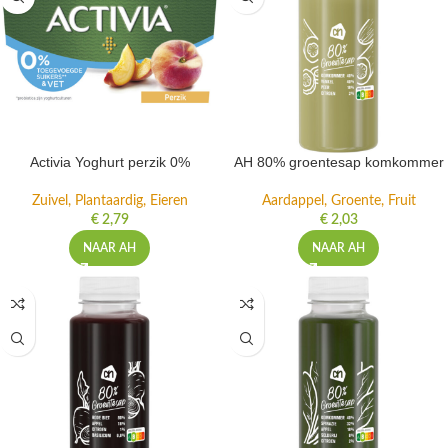
Activia Yoghurt perzik 0%
AH 80% groentesap komkommer
Zuivel, Plantaardig, Eieren
Aardappel, Groente, Fruit
€
2,79
€
2,03
NAAR AH
NAAR AH