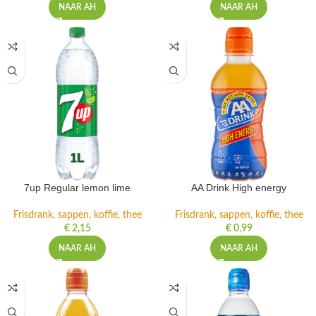
NAAR AH
NAAR AH
7up Regular lemon lime
AA Drink High energy
Frisdrank, sappen, koffie, thee
Frisdrank, sappen, koffie, thee
€
2,15
€
0,99
NAAR AH
NAAR AH