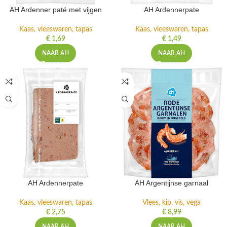
AH Ardenner paté met vijgen
AH Ardennerpate
Kaas, vleeswaren, tapas
Kaas, vleeswaren, tapas
€
1,69
€
1,49
NAAR AH
NAAR AH
AH Ardennerpate
AH Argentijnse garnaal
Kaas, vleeswaren, tapas
Vlees, kip, vis, vega
€
2,75
€
8,99
NAAR AH
NAAR AH