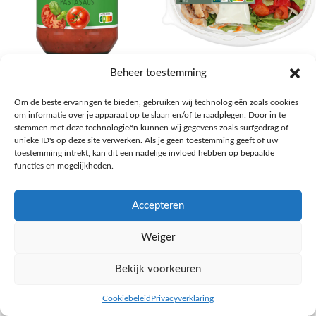
AH Basilicum pastasaus
AH Basis maaltijdsalade gegrilde
Beheer toestemming
kip
Pasta, rijst en wereldkeuken
Om de beste ervaringen te bieden, gebruiken wij technologieën zoals cookies
€
1,59
Salades,Pizza, Maaltijden
om informatie over je apparaat op te slaan en/of te raadplegen. Door in te
€
3,39
NAAR AH
stemmen met deze technologieën kunnen wij gegevens zoals surfgedrag of
NAAR AH
unieke ID's op deze site verwerken. Als je geen toestemming geeft of uw
toestemming intrekt, kan dit een nadelige invloed hebben op bepaalde
functies en mogelijkheden.
Accepteren
Weiger
Bekijk voorkeuren
Cookiebeleid
Privacyverklaring
inkel op
Filters