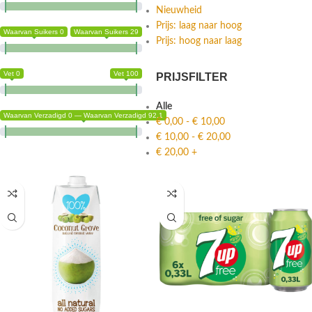
Nieuwheid
Prijs: laag naar hoog
Waarvan Suikers 0
Waarvan Suikers 29
Prijs: hoog naar laag
Vet 0
Vet 100
PRIJSFILTER
Alle
Waarvan Verzadigd 0 — Waarvan Verzadigd 92.1
€
0,00
-
€
10,00
€
10,00
-
€
20,00
€
20,00
+