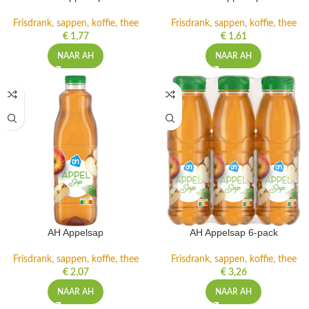
Frisdrank, sappen, koffie, thee
Frisdrank, sappen, koffie, thee
€
1,77
€
1,61
NAAR AH
NAAR AH
AH Appelsap
AH Appelsap 6-pack
Frisdrank, sappen, koffie, thee
Frisdrank, sappen, koffie, thee
€
2,07
€
3,26
NAAR AH
NAAR AH