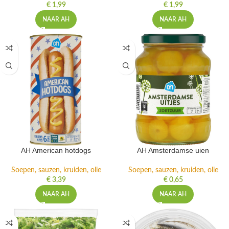
€
1,99
€
1,99
NAAR AH
NAAR AH
AH American hotdogs
AH Amsterdamse uien
Soepen, sauzen, kruiden, olie
Soepen, sauzen, kruiden, olie
€
3,39
€
0,65
NAAR AH
NAAR AH