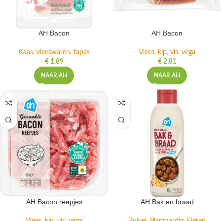
AH Bacon
AH Bacon
Kaas, vleeswaren, tapas
Vlees, kip, vis, vega
€
1,89
€
2,81
NAAR AH
NAAR AH
AH Bacon reepjes
AH Bak en braad