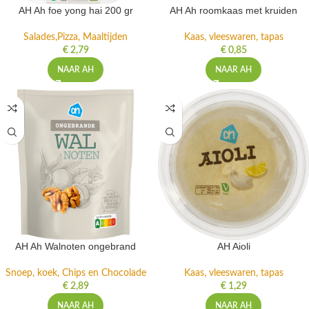
AH Ah foe yong hai 200 gr
AH Ah roomkaas met kruiden
Salades,Pizza, Maaltijden
Kaas, vleeswaren, tapas
€
2,79
€
0,85
NAAR AH
NAAR AH
AH Ah Walnoten ongebrand
AH Aioli
Snoep, koek, Chips en Chocolade
Kaas, vleeswaren, tapas
€
2,89
€
1,29
NAAR AH
NAAR AH