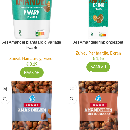
AH Amandel plantaardig variatie
AH Amandeldrink ongezoet
kwark
Zuivel, Plantaardig, Eieren
Zuivel, Plantaardig, Eieren
€
1,65
€
3,19
NAAR AH
NAAR AH