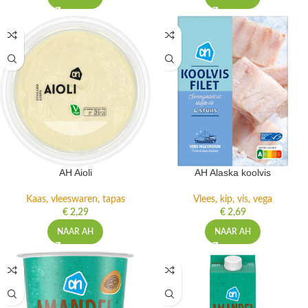
AH Aioli
AH Alaska koolvis
Kaas, vleeswaren, tapas
Vlees, kip, vis, vega
€
2,29
€
2,69
NAAR AH
NAAR AH