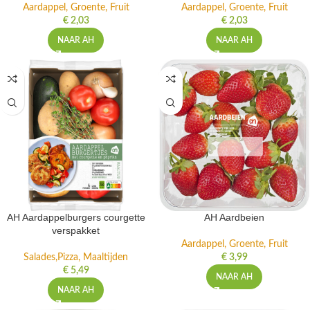
Aardappel, Groente, Fruit
Aardappel, Groente, Fruit
€
2,03
€
2,03
NAAR AH
NAAR AH
AH Aardappelburgers courgette
AH Aardbeien
verspakket
Aardappel, Groente, Fruit
Salades,Pizza, Maaltijden
€
3,99
€
5,49
NAAR AH
NAAR AH