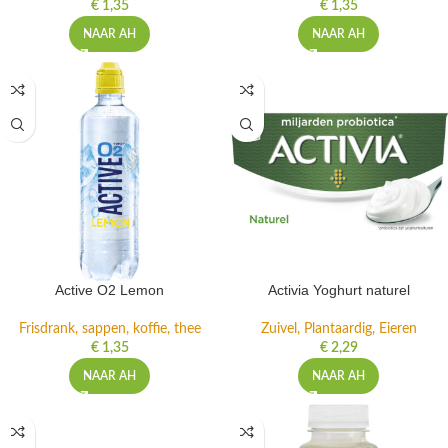
€
1,35
€
1,35
NAAR AH
NAAR AH
Active O2 Lemon
Activia Yoghurt naturel
Frisdrank, sappen, koffie, thee
Zuivel, Plantaardig, Eieren
€
1,35
€
2,29
NAAR AH
NAAR AH