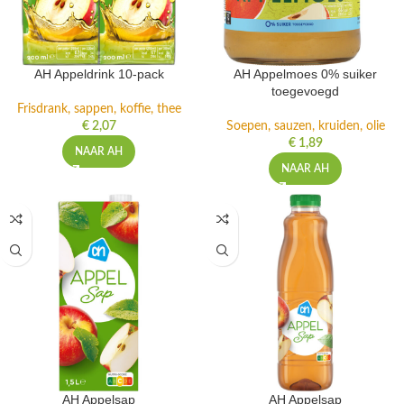
AH Appeldrink 10-pack
AH Appelmoes 0% suiker
toegevoegd
Frisdrank, sappen, koffie, thee
€
2,07
Soepen, sauzen, kruiden, olie
€
1,89
NAAR AH
NAAR AH
AH Appelsap
AH Appelsap