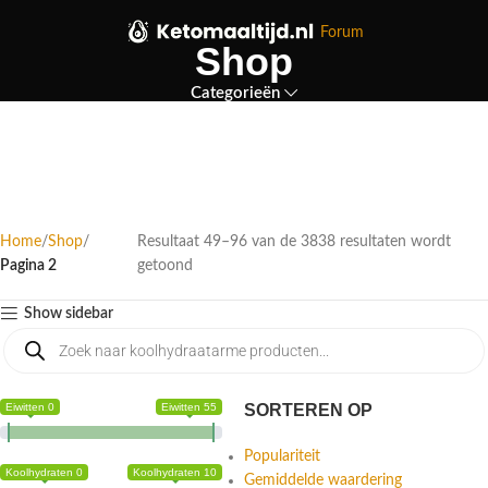
Forum
Shop
Categorieën
Home
Shop
Resultaat 49–96 van de 3838 resultaten wordt
Pagina 2
getoond
Show sidebar
Eiwitten 0
Eiwitten 55
SORTEREN OP
Populariteit
Koolhydraten 0
Koolhydraten 10
Gemiddelde waardering