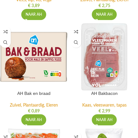
Vlees, kip, vis, vega
Zuivel, Plantaardig, Eieren
€
3,89
€
2,75
NAAR AH
NAAR AH
AH Bak en braad
AH Bakbacon
Zuivel, Plantaardig, Eieren
Kaas, vleeswaren, tapas
€
0,89
€
2,99
NAAR AH
NAAR AH