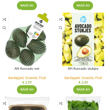
NAAR AH
NAAR AH
AH Avocado net
AH Avocado stukjes
Aardappel, Groente, Fruit
Aardappel, Groente, Fruit
€
2,99
€
2,49
NAAR AH
NAAR AH