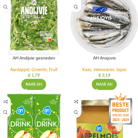
AH Andijvie gesneden
AH Ansjovis
Aardappel, Groente, Fruit
Kaas, vleeswaren, tapas
€
1,79
€
3,19
NAAR AH
NAAR AH