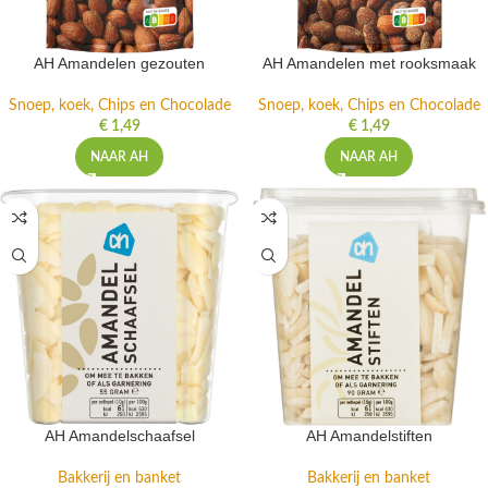
AH Amandelen gezouten
AH Amandelen met rooksmaak
Snoep, koek, Chips en Chocolade
Snoep, koek, Chips en Chocolade
€
1,49
€
1,49
NAAR AH
NAAR AH
AH Amandelschaafsel
AH Amandelstiften
Bakkerij en banket
Bakkerij en banket