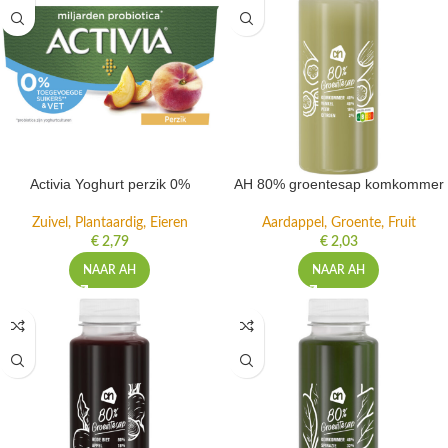
Activia Yoghurt perzik 0%
AH 80% groentesap komkommer
Zuivel, Plantaardig, Eieren
Aardappel, Groente, Fruit
€
2,79
€
2,03
NAAR AH
NAAR AH