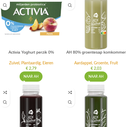
Activia Yoghurt perzik 0%
AH 80% groentesap komkommer
Zuivel, Plantaardig, Eieren
Aardappel, Groente, Fruit
€
2,79
€
2,03
NAAR AH
NAAR AH