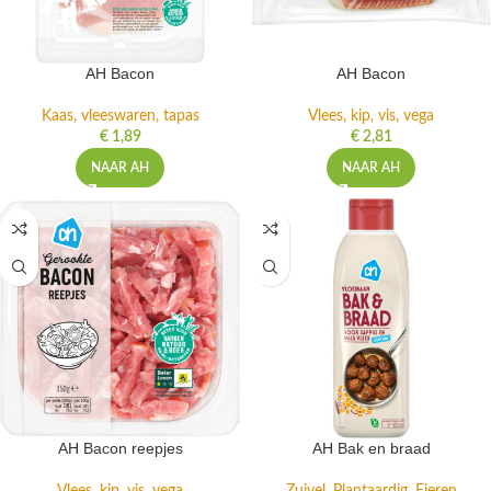
AH Bacon
AH Bacon
Kaas, vleeswaren, tapas
Vlees, kip, vis, vega
€
1,89
€
2,81
NAAR AH
NAAR AH
AH Bacon reepjes
AH Bak en braad