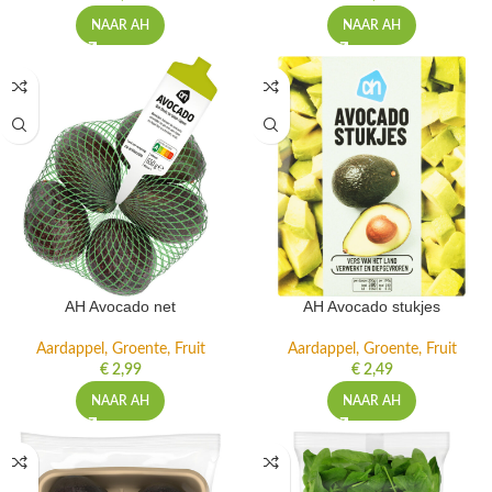
NAAR AH
NAAR AH
AH Avocado net
AH Avocado stukjes
Aardappel, Groente, Fruit
Aardappel, Groente, Fruit
€
2,99
€
2,49
NAAR AH
NAAR AH