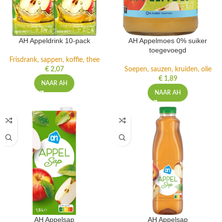
AH Appeldrink 10-pack
AH Appelmoes 0% suiker
toegevoegd
Frisdrank, sappen, koffie, thee
€
2,07
Soepen, sauzen, kruiden, olie
€
1,89
NAAR AH
NAAR AH
AH Appelsap
AH Appelsap