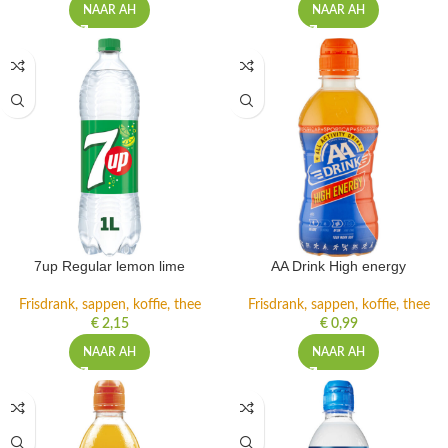
NAAR AH
NAAR AH
7up Regular lemon lime
AA Drink High energy
Frisdrank, sappen, koffie, thee
Frisdrank, sappen, koffie, thee
€
2,15
€
0,99
NAAR AH
NAAR AH