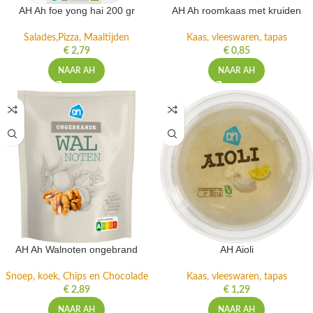
AH Ah foe yong hai 200 gr
AH Ah roomkaas met kruiden
Salades,Pizza, Maaltijden
Kaas, vleeswaren, tapas
€
2,79
€
0,85
NAAR AH
NAAR AH
AH Ah Walnoten ongebrand
AH Aioli
Snoep, koek, Chips en Chocolade
Kaas, vleeswaren, tapas
€
2,89
€
1,29
NAAR AH
NAAR AH