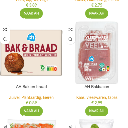
Vlees, kip, vis, vega
Zuivel, Plantaardig, Eieren
€
3,89
€
2,75
NAAR AH
NAAR AH
AH Bak en braad
AH Bakbacon
Zuivel, Plantaardig, Eieren
Kaas, vleeswaren, tapas
€
0,89
€
2,99
NAAR AH
NAAR AH