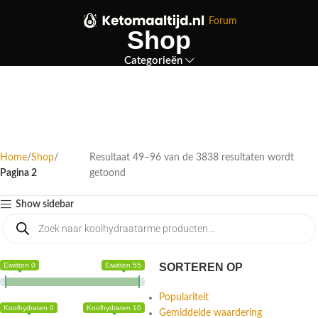
Forum
Shop
Categorieën
Home
Shop
Resultaat 49–96 van de 3838 resultaten wordt
Pagina 2
getoond
Show sidebar
Eiwitten 0
Eiwitten 55
SORTEREN OP
Populariteit
Koolhydraten 0
Koolhydraten 10
Gemiddelde waardering