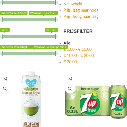
Nieuwheid
Prijs: laag naar hoog
Waarvan Suikers 0
Waarvan Suikers 29
Prijs: hoog naar laag
Vet 0
Vet 100
PRIJSFILTER
Alle
Waarvan Verzadigd 0 — Waarvan Verzadigd 92.1
€
0,00
-
€
10,00
€
10,00
-
€
20,00
€
20,00
+