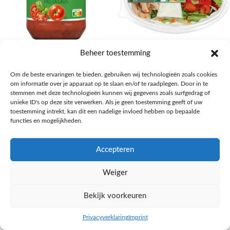
AH Basilicum pastasaus
AH Basis maaltijdsalade gegrilde
Beheer toestemming
kip
Pasta, rijst en wereldkeuken
Om de beste ervaringen te bieden, gebruiken wij technologieën zoals cookies
€
1,59
Salades,Pizza, Maaltijden
om informatie over je apparaat op te slaan en/of te raadplegen. Door in te
€
3,39
NAAR AH
stemmen met deze technologieën kunnen wij gegevens zoals surfgedrag of
NAAR AH
unieke ID's op deze site verwerken. Als je geen toestemming geeft of uw
toestemming intrekt, kan dit een nadelige invloed hebben op bepaalde
functies en mogelijkheden.
Accepteren
Weiger
Bekijk voorkeuren
Privacyverklaring
Imprint
inkel op
Filters