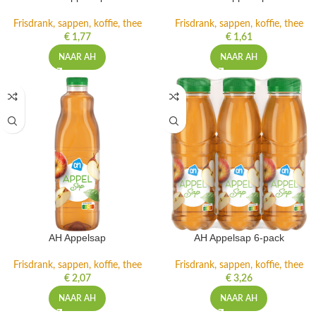
Frisdrank, sappen, koffie, thee
Frisdrank, sappen, koffie, thee
€
1,77
€
1,61
NAAR AH
NAAR AH
AH Appelsap
AH Appelsap 6-pack
Frisdrank, sappen, koffie, thee
Frisdrank, sappen, koffie, thee
€
2,07
€
3,26
NAAR AH
NAAR AH