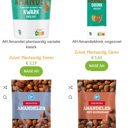
AH Amandel plantaardig variatie
AH Amandeldrink ongezoet
kwark
Zuivel, Plantaardig, Eieren
Zuivel, Plantaardig, Eieren
€
1,65
€
3,19
NAAR AH
NAAR AH