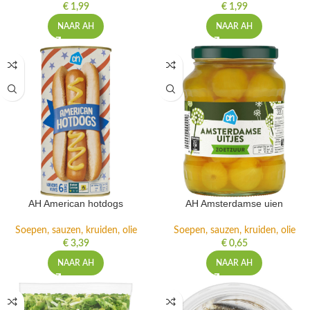
€
1,99
€
1,99
NAAR AH
NAAR AH
AH American hotdogs
AH Amsterdamse uien
Soepen, sauzen, kruiden, olie
Soepen, sauzen, kruiden, olie
€
3,39
€
0,65
NAAR AH
NAAR AH