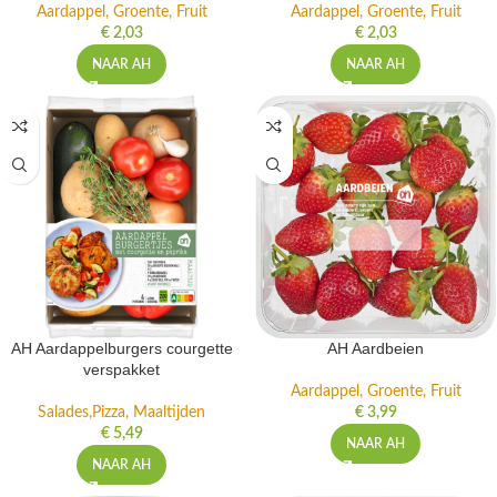
Aardappel, Groente, Fruit
Aardappel, Groente, Fruit
€
2,03
€
2,03
NAAR AH
NAAR AH
AH Aardappelburgers courgette
AH Aardbeien
verspakket
Aardappel, Groente, Fruit
Salades,Pizza, Maaltijden
€
3,99
€
5,49
NAAR AH
NAAR AH