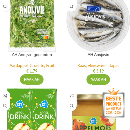
AH Andijvie gesneden
AH Ansjovis
Aardappel, Groente, Fruit
Kaas, vleeswaren, tapas
€
1,79
€
3,19
NAAR AH
NAAR AH