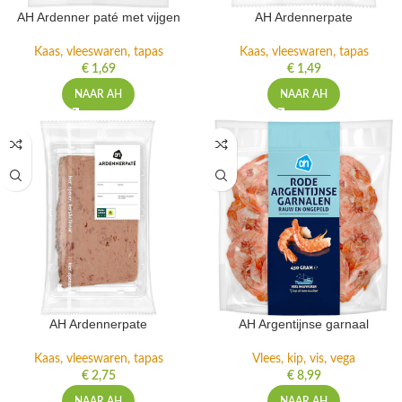
AH Ardenner paté met vijgen
AH Ardennerpate
Kaas, vleeswaren, tapas
Kaas, vleeswaren, tapas
€
1,69
€
1,49
NAAR AH
NAAR AH
AH Ardennerpate
AH Argentijnse garnaal
Kaas, vleeswaren, tapas
Vlees, kip, vis, vega
€
2,75
€
8,99
NAAR AH
NAAR AH