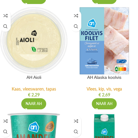
AH Aioli
AH Alaska koolvis
Kaas, vleeswaren, tapas
Vlees, kip, vis, vega
€
2,29
€
2,69
NAAR AH
NAAR AH