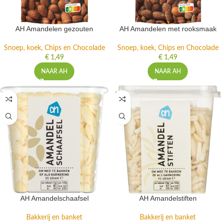
AH Amandelen gezouten
AH Amandelen met rooksmaak
Snoep, koek, Chips en Chocolade
Snoep, koek, Chips en Chocolade
€
1,49
€
1,49
NAAR AH
NAAR AH
AH Amandelschaafsel
AH Amandelstiften
Bakkerij en banket
Bakkerij en banket