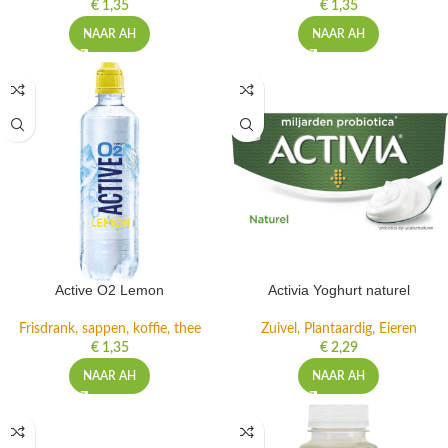
€
1,35
€
1,35
NAAR AH
NAAR AH
Active O2 Lemon
Activia Yoghurt naturel
Frisdrank, sappen, koffie, thee
Zuivel, Plantaardig, Eieren
€
1,35
€
2,29
NAAR AH
NAAR AH