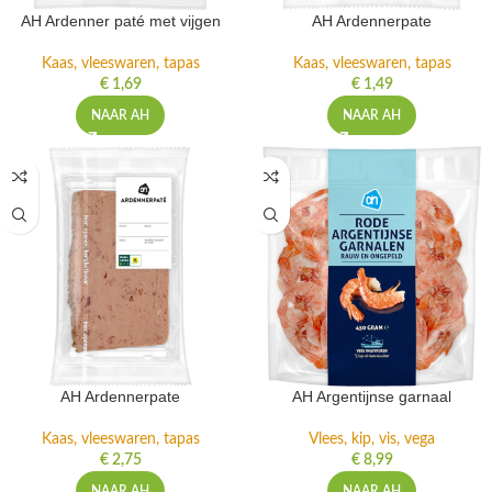
AH Ardenner paté met vijgen
AH Ardennerpate
Kaas, vleeswaren, tapas
Kaas, vleeswaren, tapas
€
1,69
€
1,49
NAAR AH
NAAR AH
AH Ardennerpate
AH Argentijnse garnaal
Kaas, vleeswaren, tapas
Vlees, kip, vis, vega
€
2,75
€
8,99
NAAR AH
NAAR AH