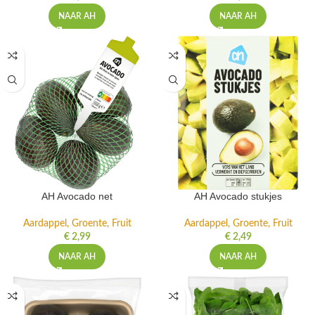
NAAR AH
NAAR AH
AH Avocado net
AH Avocado stukjes
Aardappel, Groente, Fruit
Aardappel, Groente, Fruit
€
2,99
€
2,49
NAAR AH
NAAR AH