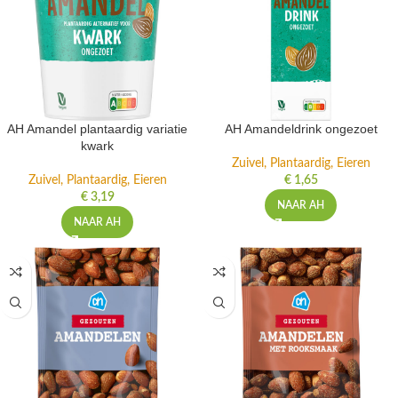
AH Amandel plantaardig variatie
AH Amandeldrink ongezoet
kwark
Zuivel, Plantaardig, Eieren
Zuivel, Plantaardig, Eieren
€
1,65
€
3,19
NAAR AH
NAAR AH