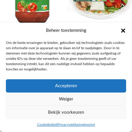
AH Basilicum pastasaus
AH Basis maaltijdsalade gegrilde
Beheer toestemming
kip
Pasta, rijst en wereldkeuken
Om de beste ervaringen te bieden, gebruiken wij technologieën zoals cookies
€
1,59
Salades,Pizza, Maaltijden
om informatie over je apparaat op te slaan en/of te raadplegen. Door in te
€
3,39
NAAR AH
stemmen met deze technologieën kunnen wij gegevens zoals surfgedrag of
NAAR AH
unieke ID's op deze site verwerken. Als je geen toestemming geeft of uw
toestemming intrekt, kan dit een nadelige invloed hebben op bepaalde
functies en mogelijkheden.
Accepteren
Weiger
Bekijk voorkeuren
Cookiebeleid
Privacyverklaring
Imprint
inkel op
Filters