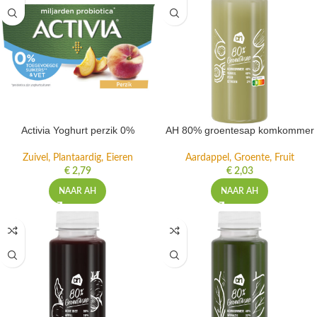
Activia Yoghurt perzik 0%
AH 80% groentesap komkommer
Zuivel, Plantaardig, Eieren
Aardappel, Groente, Fruit
€
2,79
€
2,03
NAAR AH
NAAR AH