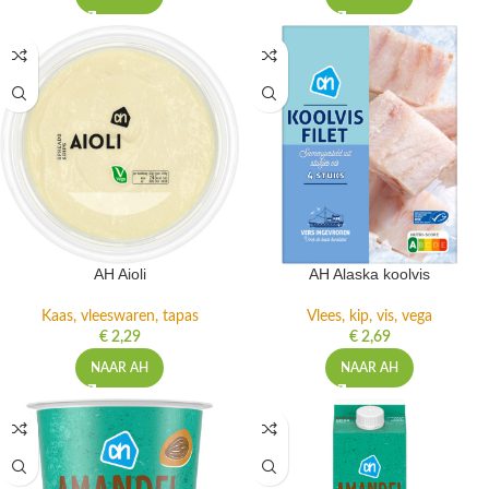
AH Aioli
AH Alaska koolvis
Kaas, vleeswaren, tapas
Vlees, kip, vis, vega
€
2,29
€
2,69
NAAR AH
NAAR AH