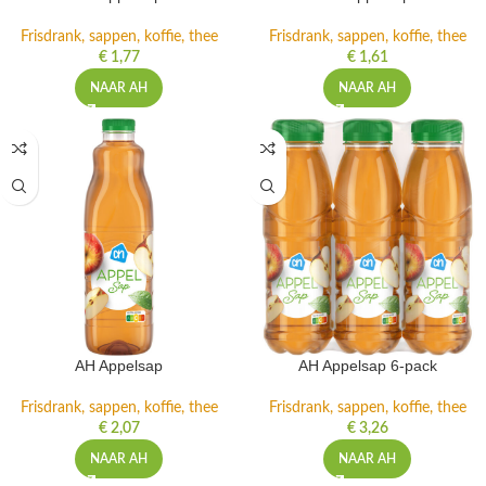
Frisdrank, sappen, koffie, thee
Frisdrank, sappen, koffie, thee
€
1,77
€
1,61
NAAR AH
NAAR AH
AH Appelsap
AH Appelsap 6-pack
Frisdrank, sappen, koffie, thee
Frisdrank, sappen, koffie, thee
€
2,07
€
3,26
NAAR AH
NAAR AH