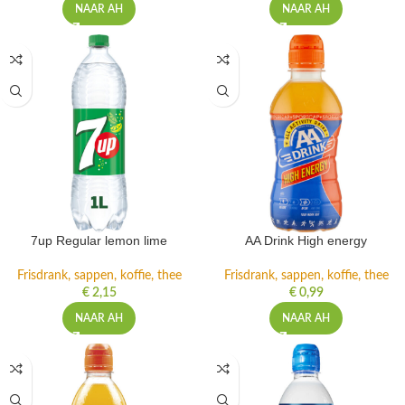
NAAR AH
NAAR AH
7up Regular lemon lime
AA Drink High energy
Frisdrank, sappen, koffie, thee
Frisdrank, sappen, koffie, thee
€
2,15
€
0,99
NAAR AH
NAAR AH