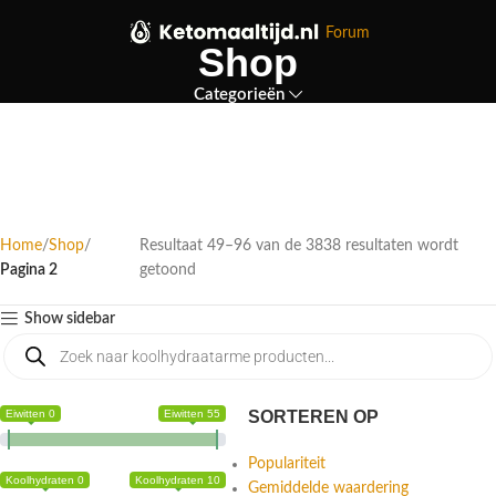
Forum
Shop
Categorieën
Home
Shop
Resultaat 49–96 van de 3838 resultaten wordt
Pagina 2
getoond
Show sidebar
Eiwitten 0
Eiwitten 55
SORTEREN OP
Populariteit
Koolhydraten 0
Koolhydraten 10
Gemiddelde waardering