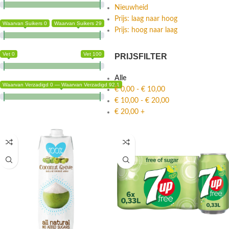
Nieuwheid
Prijs: laag naar hoog
Waarvan Suikers 0
Waarvan Suikers 29
Prijs: hoog naar laag
Vet 0
Vet 100
PRIJSFILTER
Alle
Waarvan Verzadigd 0 — Waarvan Verzadigd 92.1
€
0,00
-
€
10,00
€
10,00
-
€
20,00
€
20,00
+