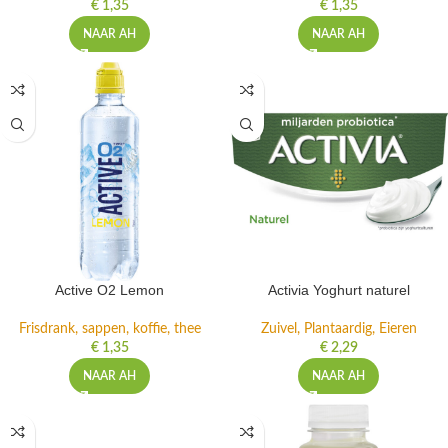
€
1,35
€
1,35
NAAR AH
NAAR AH
Active O2 Lemon
Activia Yoghurt naturel
Frisdrank, sappen, koffie, thee
Zuivel, Plantaardig, Eieren
€
1,35
€
2,29
NAAR AH
NAAR AH