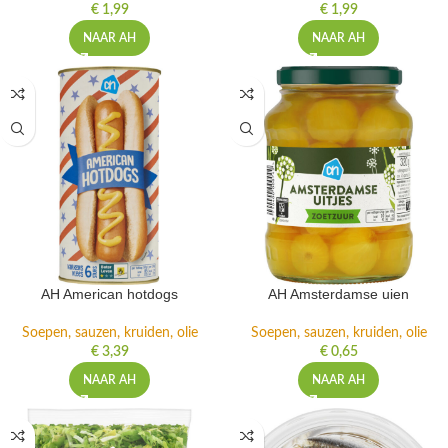
€
1,99
€
1,99
NAAR AH
NAAR AH
AH American hotdogs
AH Amsterdamse uien
Soepen, sauzen, kruiden, olie
Soepen, sauzen, kruiden, olie
€
3,39
€
0,65
NAAR AH
NAAR AH