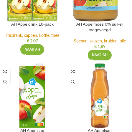
AH Appeldrink 10-pack
AH Appelmoes 0% suiker
toegevoegd
Frisdrank, sappen, koffie, thee
€
2,07
Soepen, sauzen, kruiden, olie
€
1,89
NAAR AH
NAAR AH
AH Appelsap
AH Appelsap