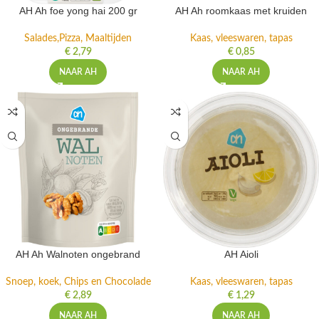
AH Ah foe yong hai 200 gr
AH Ah roomkaas met kruiden
Salades,Pizza, Maaltijden
Kaas, vleeswaren, tapas
€
2,79
€
0,85
NAAR AH
NAAR AH
AH Ah Walnoten ongebrand
AH Aioli
Snoep, koek, Chips en Chocolade
Kaas, vleeswaren, tapas
€
2,89
€
1,29
NAAR AH
NAAR AH