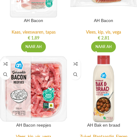
AH Bacon
AH Bacon
Kaas, vleeswaren, tapas
Vlees, kip, vis, vega
€
1,89
€
2,81
NAAR AH
NAAR AH
AH Bacon reepjes
AH Bak en braad