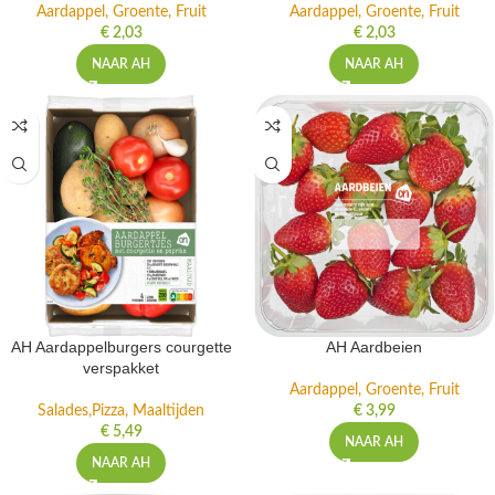
Aardappel, Groente, Fruit
Aardappel, Groente, Fruit
€
2,03
€
2,03
NAAR AH
NAAR AH
AH Aardappelburgers courgette
AH Aardbeien
verspakket
Aardappel, Groente, Fruit
Salades,Pizza, Maaltijden
€
3,99
€
5,49
NAAR AH
NAAR AH