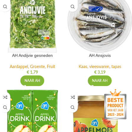
AH Andijvie gesneden
AH Ansjovis
Aardappel, Groente, Fruit
Kaas, vleeswaren, tapas
€
1,79
€
3,19
NAAR AH
NAAR AH