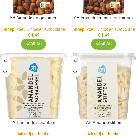
AH Amandelen gezouten
AH Amandelen met rooksmaak
Snoep, koek, Chips en Chocolade
Snoep, koek, Chips en Chocolade
€
1,49
€
1,49
NAAR AH
NAAR AH
AH Amandelschaafsel
AH Amandelstiften
Bakkerij en banket
Bakkerij en banket