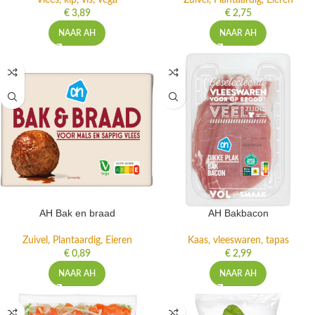
Vlees, kip, vis, vega
Zuivel, Plantaardig, Eieren
€
3,89
€
2,75
NAAR AH
NAAR AH
AH Bak en braad
AH Bakbacon
Zuivel, Plantaardig, Eieren
Kaas, vleeswaren, tapas
€
0,89
€
2,99
NAAR AH
NAAR AH