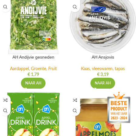
AH Andijvie gesneden
AH Ansjovis
Aardappel, Groente, Fruit
Kaas, vleeswaren, tapas
€
1,79
€
3,19
NAAR AH
NAAR AH