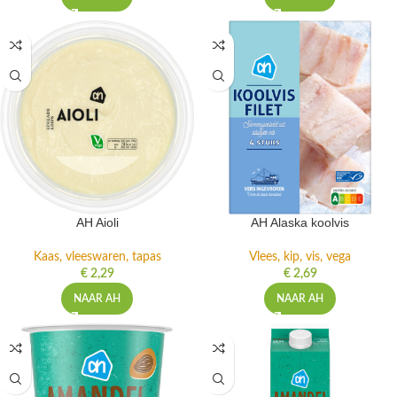
AH Aioli
AH Alaska koolvis
Kaas, vleeswaren, tapas
Vlees, kip, vis, vega
€
2,29
€
2,69
NAAR AH
NAAR AH