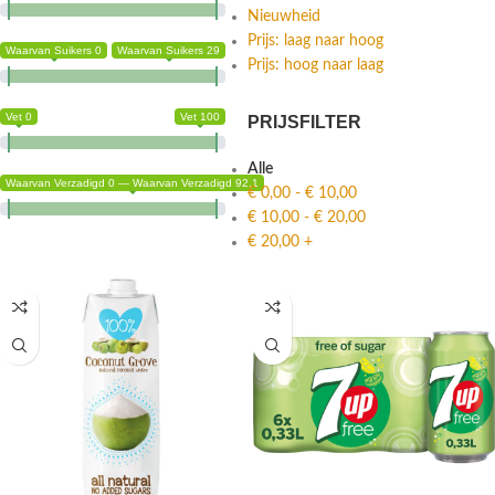
Nieuwheid
Prijs: laag naar hoog
Waarvan Suikers 0
Waarvan Suikers 29
Prijs: hoog naar laag
Vet 0
Vet 100
PRIJSFILTER
Alle
Waarvan Verzadigd 0 — Waarvan Verzadigd 92.1
€
0,00
-
€
10,00
€
10,00
-
€
20,00
€
20,00
+