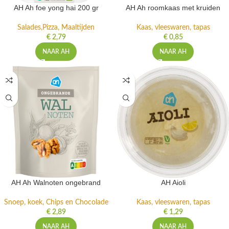
AH Ah foe yong hai 200 gr
AH Ah roomkaas met kruiden
Salades,Pizza, Maaltijden
Kaas, vleeswaren, tapas
€
2,79
€
0,85
NAAR AH
NAAR AH
AH Ah Walnoten ongebrand
AH Aioli
Snoep, koek, Chips en Chocolade
Kaas, vleeswaren, tapas
€
2,89
€
1,29
NAAR AH
NAAR AH