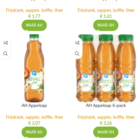
Frisdrank, sappen, koffie, thee
Frisdrank, sappen, koffie, thee
€
1,77
€
1,61
NAAR AH
NAAR AH
AH Appelsap
AH Appelsap 6-pack
Frisdrank, sappen, koffie, thee
Frisdrank, sappen, koffie, thee
€
2,07
€
3,26
NAAR AH
NAAR AH