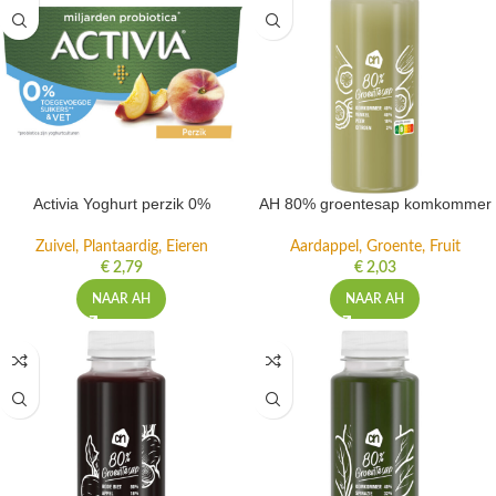
Activia Yoghurt perzik 0%
AH 80% groentesap komkommer
Zuivel, Plantaardig, Eieren
Aardappel, Groente, Fruit
€
2,79
€
2,03
NAAR AH
NAAR AH