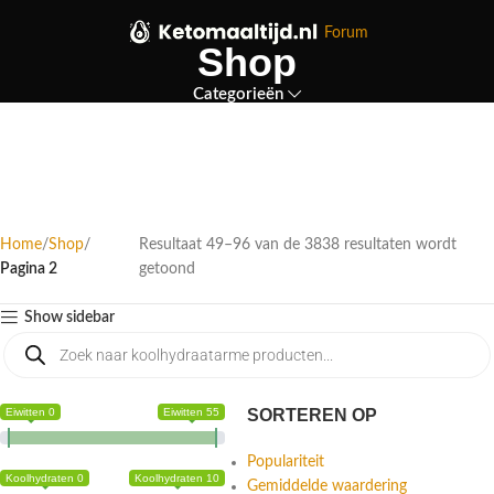
Forum
Shop
Categorieën
Home
Shop
Resultaat 49–96 van de 3838 resultaten wordt
Pagina 2
getoond
Show sidebar
Eiwitten 0
Eiwitten 55
SORTEREN OP
Populariteit
Koolhydraten 0
Koolhydraten 10
Gemiddelde waardering