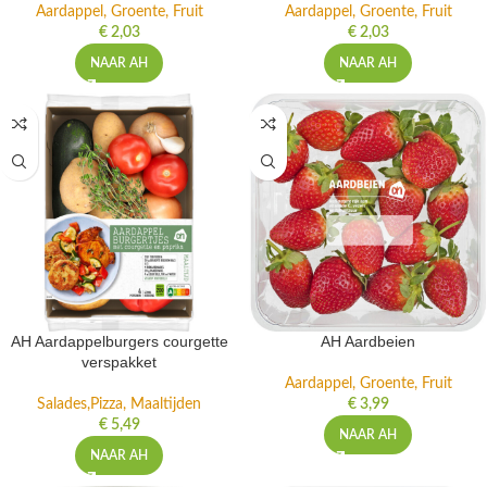
Aardappel, Groente, Fruit
Aardappel, Groente, Fruit
€
2,03
€
2,03
NAAR AH
NAAR AH
AH Aardappelburgers courgette
AH Aardbeien
verspakket
Aardappel, Groente, Fruit
Salades,Pizza, Maaltijden
€
3,99
€
5,49
NAAR AH
NAAR AH