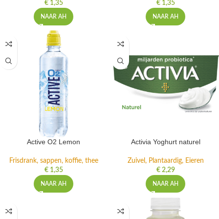
€
1,35
€
1,35
NAAR AH
NAAR AH
Active O2 Lemon
Activia Yoghurt naturel
Frisdrank, sappen, koffie, thee
Zuivel, Plantaardig, Eieren
€
1,35
€
2,29
NAAR AH
NAAR AH