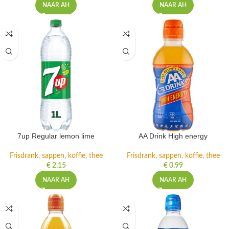
NAAR AH
NAAR AH
7up Regular lemon lime
AA Drink High energy
Frisdrank, sappen, koffie, thee
Frisdrank, sappen, koffie, thee
€
2,15
€
0,99
NAAR AH
NAAR AH