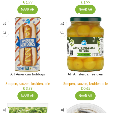
€
1,99
€
1,99
NAAR AH
NAAR AH
AH American hotdogs
AH Amsterdamse uien
Soepen, sauzen, kruiden, olie
Soepen, sauzen, kruiden, olie
€
3,39
€
0,65
NAAR AH
NAAR AH