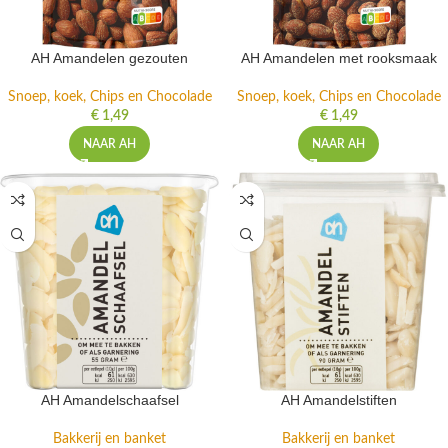
AH Amandelen gezouten
AH Amandelen met rooksmaak
Snoep, koek, Chips en Chocolade
Snoep, koek, Chips en Chocolade
€
1,49
€
1,49
NAAR AH
NAAR AH
AH Amandelschaafsel
AH Amandelstiften
Bakkerij en banket
Bakkerij en banket