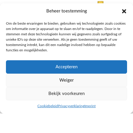
Beheer toestemming
Om de beste ervaringen te bieden, gebruiken wij technologieën zoals cookies
om informatie over je apparaat op te slaan en/of te raadplegen. Door in te
stemmen met deze technologieën kunnen wij gegevens zoals surfgedrag of
unieke ID's op deze site verwerken. Als je geen toestemming geeft of uw
toestemming intrekt, kan dit een nadelige invloed hebben op bepaalde
functies en mogelijkheden.
Accepteren
AH Appelsap 6-pack
AH Arachide olie
Weiger
Frisdrank, sappen, koffie, thee
Pasta, rijst en wereldkeuken
€
1,66
€
4,49
Bekijk voorkeuren
NAAR AH
NAAR AH
Cookiebeleid
Privacyverklaring
Imprint
inkel op
Filters