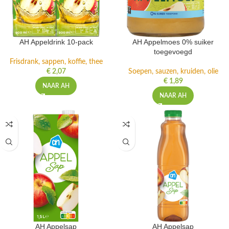
AH Appeldrink 10-pack
AH Appelmoes 0% suiker
toegevoegd
Frisdrank, sappen, koffie, thee
€
2,07
Soepen, sauzen, kruiden, olie
€
1,89
NAAR AH
NAAR AH
AH Appelsap
AH Appelsap