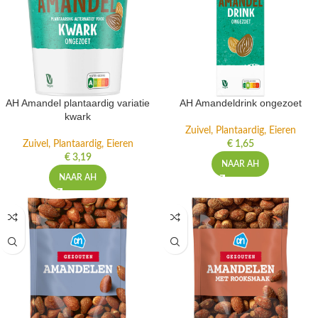
AH Amandel plantaardig variatie
AH Amandeldrink ongezoet
kwark
Zuivel, Plantaardig, Eieren
Zuivel, Plantaardig, Eieren
€
1,65
€
3,19
NAAR AH
NAAR AH