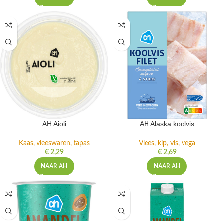
AH Aioli
AH Alaska koolvis
Kaas, vleeswaren, tapas
Vlees, kip, vis, vega
€
2,29
€
2,69
NAAR AH
NAAR AH