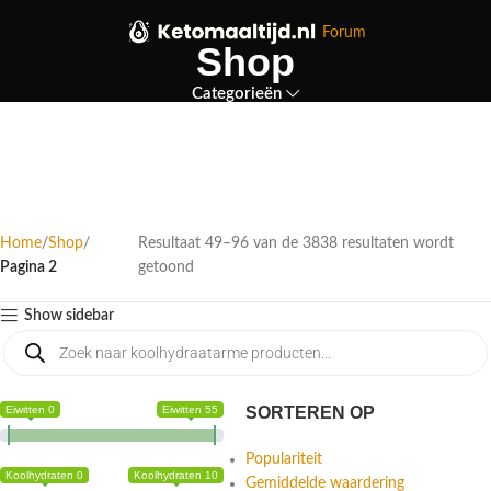
Forum
Shop
Categorieën
Home
Shop
Resultaat 49–96 van de 3838 resultaten wordt
Pagina 2
getoond
Show sidebar
Eiwitten 0
Eiwitten 55
SORTEREN OP
Populariteit
Koolhydraten 0
Koolhydraten 10
Gemiddelde waardering