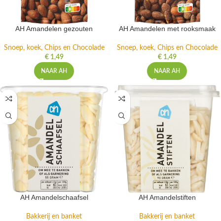
AH Amandelen gezouten
AH Amandelen met rooksmaak
Snoep, koek, Chips en Chocolade
Snoep, koek, Chips en Chocolade
€
1,49
€
1,49
NAAR AH
NAAR AH
AH Amandelschaafsel
AH Amandelstiften
Bakkerij en banket
Bakkerij en banket