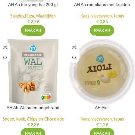
AH Ah foe yong hai 200 gr
AH Ah roomkaas met kruiden
Salades,Pizza, Maaltijden
Kaas, vleeswaren, tapas
€
2,79
€
0,85
NAAR AH
NAAR AH
AH Ah Walnoten ongebrand
AH Aioli
Snoep, koek, Chips en Chocolade
Kaas, vleeswaren, tapas
€
2,89
€
1,29
NAAR AH
NAAR AH