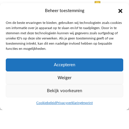
Beheer toestemming
Om de beste ervaringen te bieden, gebruiken wij technologieën zoals cookies
om informatie over je apparaat op te slaan en/of te raadplegen. Door in te
stemmen met deze technologieën kunnen wij gegevens zoals surfgedrag of
unieke ID's op deze site verwerken. Als je geen toestemming geeft of uw
toestemming intrekt, kan dit een nadelige invloed hebben op bepaalde
functies en mogelijkheden.
Accepteren
AH Appelsap 6-pack
AH Arachide olie
Weiger
Frisdrank, sappen, koffie, thee
Pasta, rijst en wereldkeuken
€
1,66
€
4,49
Bekijk voorkeuren
NAAR AH
NAAR AH
Cookiebeleid
Privacyverklaring
Imprint
inkel op
Filters