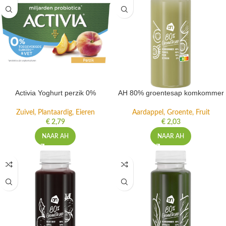
Activia Yoghurt perzik 0%
AH 80% groentesap komkommer
Zuivel, Plantaardig, Eieren
Aardappel, Groente, Fruit
€
2,79
€
2,03
NAAR AH
NAAR AH