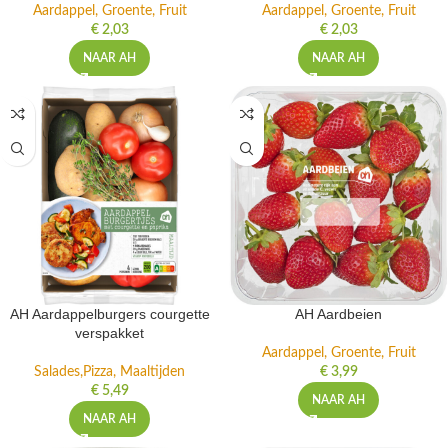
Aardappel, Groente, Fruit
Aardappel, Groente, Fruit
€
2,03
€
2,03
NAAR AH
NAAR AH
AH Aardappelburgers courgette
AH Aardbeien
verspakket
Aardappel, Groente, Fruit
Salades,Pizza, Maaltijden
€
3,99
€
5,49
NAAR AH
NAAR AH