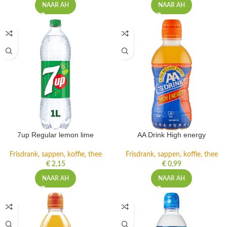
NAAR AH
NAAR AH
7up Regular lemon lime
AA Drink High energy
Frisdrank, sappen, koffie, thee
Frisdrank, sappen, koffie, thee
€
2,15
€
0,99
NAAR AH
NAAR AH