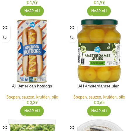
€
1,99
€
1,99
NAAR AH
NAAR AH
AH American hotdogs
AH Amsterdamse uien
Soepen, sauzen, kruiden, olie
Soepen, sauzen, kruiden, olie
€
3,39
€
0,65
NAAR AH
NAAR AH