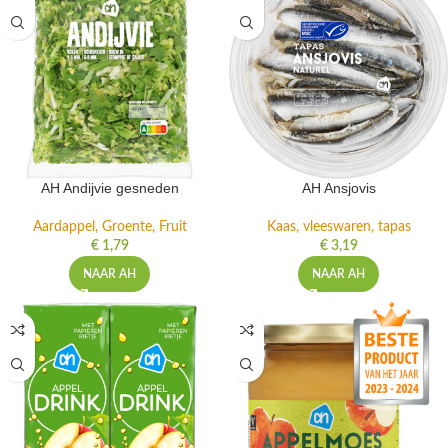
AH Andijvie gesneden
AH Ansjovis
Aardappel, Groente, Fruit
Kaas, vleeswaren, tapas
€
1,79
€
3,19
NAAR AH
NAAR AH