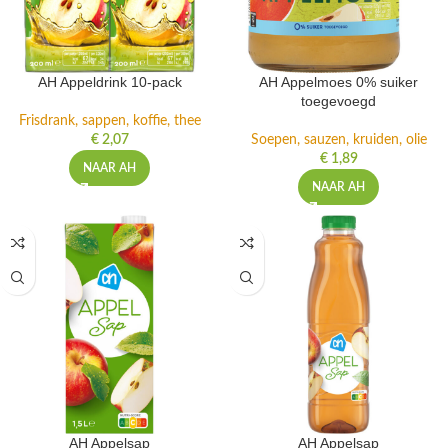
AH Appeldrink 10-pack
AH Appelmoes 0% suiker
toegevoegd
Frisdrank, sappen, koffie, thee
€
2,07
Soepen, sauzen, kruiden, olie
€
1,89
NAAR AH
NAAR AH
AH Appelsap
AH Appelsap