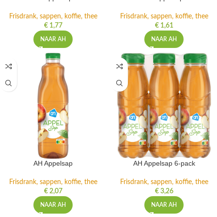
Frisdrank, sappen, koffie, thee
Frisdrank, sappen, koffie, thee
€
1,77
€
1,61
NAAR AH
NAAR AH
AH Appelsap
AH Appelsap 6-pack
Frisdrank, sappen, koffie, thee
Frisdrank, sappen, koffie, thee
€
2,07
€
3,26
NAAR AH
NAAR AH