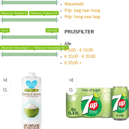
Nieuwheid
Prijs: laag naar hoog
Waarvan Suikers 0
Waarvan Suikers 29
Prijs: hoog naar laag
Vet 0
Vet 100
PRIJSFILTER
Alle
Waarvan Verzadigd 0 — Waarvan Verzadigd 92.1
€
0,00
-
€
10,00
€
10,00
-
€
20,00
€
20,00
+