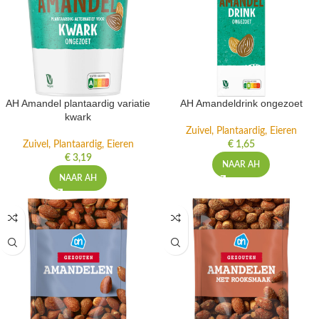
AH Amandel plantaardig variatie
AH Amandeldrink ongezoet
kwark
Zuivel, Plantaardig, Eieren
Zuivel, Plantaardig, Eieren
€
1,65
€
3,19
NAAR AH
NAAR AH