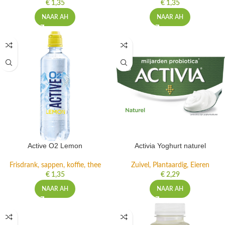
€
1,35
€
1,35
NAAR AH
NAAR AH
Active O2 Lemon
Activia Yoghurt naturel
Frisdrank, sappen, koffie, thee
Zuivel, Plantaardig, Eieren
€
1,35
€
2,29
NAAR AH
NAAR AH