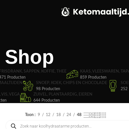
Shop
FRISDRANK, SAPPEN, KOFFIE, THEE
KAAS, VLEESWAREN, TAP
471 Producten
859 Producten
MAALTIJDEN
SNOEP, KOEK, CHIPS EN CHOCOLADE
SOE
98 Producten
252 
, VIS, VEGA
ZUIVEL, PLANTAARDIG, EIEREN
cten
644 Producten
Toon
9
12
18
24
48