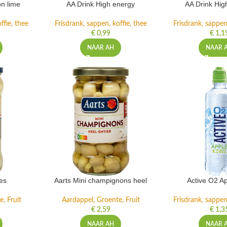
n lime
AA Drink High energy
AA Drink Hig
ffie, thee
Frisdrank, sappen, koffie, thee
Frisdrank, sappen,
€
0,99
€
1,1
NAAR AH
NAAR 
es
Aarts Mini champignons heel
Active O2 Ap
, Fruit
Aardappel, Groente, Fruit
Frisdrank, sappen,
€
2,59
€
1,3
NAAR AH
NAAR 