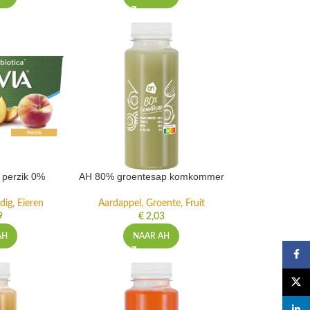
t perzik 0%
AH 80% groentesap komkommer
dig, Eieren
Aardappel, Groente, Fruit
9
€
2,03
AH
NAAR AH
Faceb
X