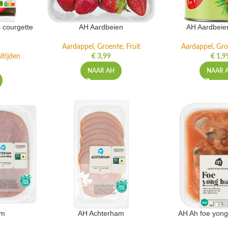
 courgette
AH Aardbeien
AH Aardbeie
Aardappel, Groente, Fruit
Aardappel, Gro
ltijden
€
3,99
€
1,9
NAAR AH
NAAR 
am
AH Achterham
AH Ah foe yong