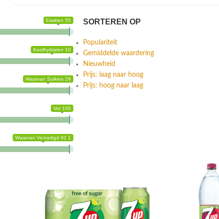
Eiwitten 55
SORTEREN OP
Populariteit
Koolhydraten 10
Gemiddelde waardering
Nieuwheid
Prijs: laag naar hoog
Waarvan Suikers 29
Prijs: hoog naar laag
Vet 100
Waarvan Verzadigd 92.1