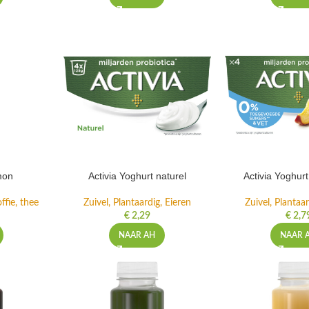
mon
Activia Yoghurt naturel
Activia Yoghur
ffie, thee
Zuivel, Plantaardig, Eieren
Zuivel, Plantaar
€
2,29
€
2,7
NAAR AH
NAAR 