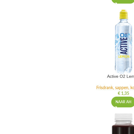
Active O2 Le
Frisdrank, sappen, ko
€
1,35
NAAR AH