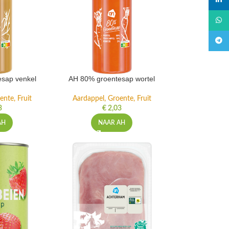
linked
What
Teleg
sap venkel
AH 80% groentesap wortel
ente, Fruit
Aardappel, Groente, Fruit
3
€
2,03
AH
NAAR AH