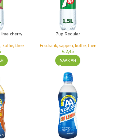
lime cherry
7up Regular
 koffie, thee
Frisdrank, sappen, koffie, thee
5
€
2,45
AH
NAAR AH