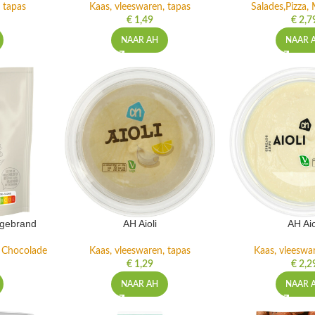
 tapas
Kaas, vleeswaren, tapas
Salades,Pizza, 
€
1,49
€
2,7
NAAR AH
NAAR 
ngebrand
AH Aioli
AH Aio
n Chocolade
Kaas, vleeswaren, tapas
Kaas, vleeswa
€
1,29
€
2,2
NAAR AH
NAAR 