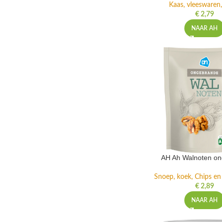
Kaas, vleeswaren,
€
2,79
NAAR AH
AH Ah Walnoten o
Snoep, koek, Chips e
€
2,89
NAAR AH