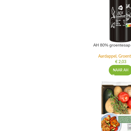
AH 80% groentesap 
Aardappel, Groente
€
2,03
NAAR AH