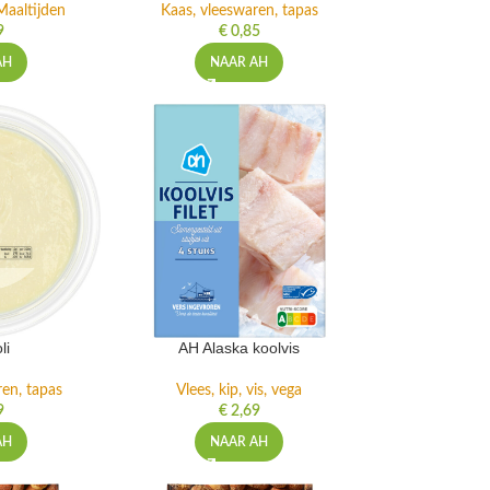
Maaltijden
Kaas, vleeswaren, tapas
9
€
0,85
AH
NAAR AH
li
AH Alaska koolvis
ren, tapas
Vlees, kip, vis, vega
9
€
2,69
AH
NAAR AH