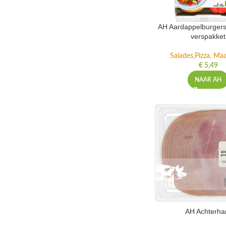
AH Aardappelburgers
verspakket
Salades,Pizza, Maa
€
5,49
NAAR AH
AH Achterh