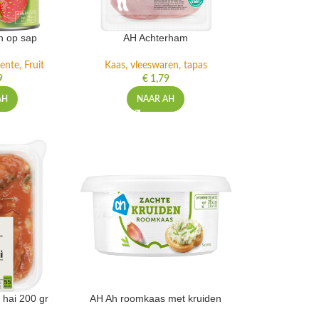
n op sap
AH Achterham
ente, Fruit
Kaas, vleeswaren, tapas
9
€
1,79
AH
NAAR AH
 hai 200 gr
AH Ah roomkaas met kruiden