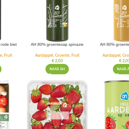
rode biet
AH 80% groentesap spinazie
AH 80% groente
, Fruit
Aardappel, Groente, Fruit
Aardappel, Gro
€
2,03
€
2,0
NAAR AH
NAAR 