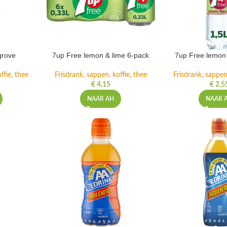
grove
7up Free lemon & lime 6-pack
7up Free lemon 
ffie, thee
Frisdrank, sappen, koffie, thee
Frisdrank, sappen,
€
4,15
€
2,5
NAAR AH
NAAR 