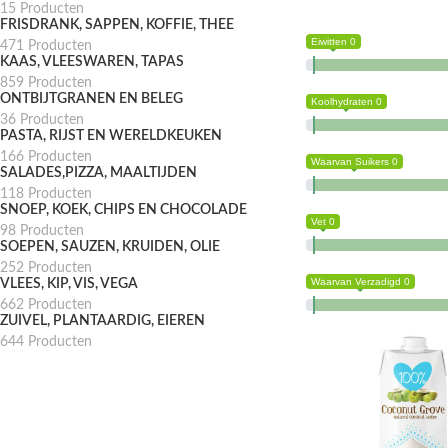
15 Producten
FRISDRANK, SAPPEN, KOFFIE, THEE
Eiwitten 0
471 Producten
KAAS, VLEESWAREN, TAPAS
859 Producten
ONTBIJTGRANEN EN BELEG
Koolhydraten 0
36 Producten
PASTA, RIJST EN WERELDKEUKEN
166 Producten
Waarvan Suikers 0
SALADES,PIZZA, MAALTIJDEN
118 Producten
SNOEP, KOEK, CHIPS EN CHOCOLADE
Vet 0
98 Producten
SOEPEN, SAUZEN, KRUIDEN, OLIE
252 Producten
Waarvan Verzadigd 0
VLEES, KIP, VIS, VEGA
662 Producten
ZUIVEL, PLANTAARDIG, EIEREN
644 Producten