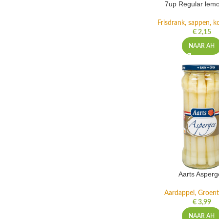
7up Regular lemo
Frisdrank, sappen, ko
€
2,15
NAAR AH
Aarts Asperg
Aardappel, Groente
€
3,99
NAAR AH