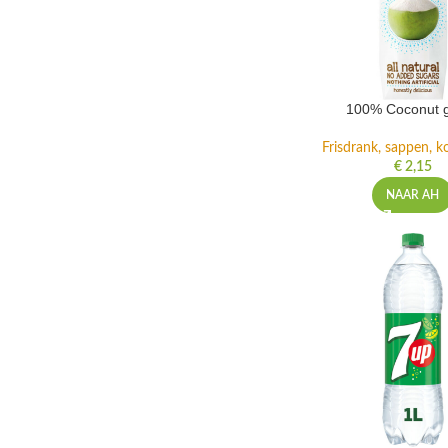
100% Coconut 
Frisdrank, sappen, ko
€
2,15
NAAR AH