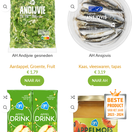
AH Andijvie gesneden
AH Ansjovis
Aardappel, Groente, Fruit
Kaas, vleeswaren, tapas
€
1,79
€
3,19
NAAR AH
NAAR AH