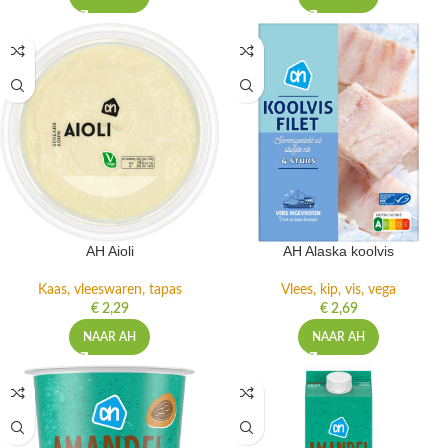
AH Aioli
AH Alaska koolvis
Kaas, vleeswaren, tapas
Vlees, kip, vis, vega
€
2,29
€
2,69
NAAR AH
NAAR AH