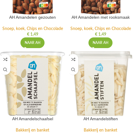
AH Amandelen gezouten
AH Amandelen met rooksmaak
Snoep, koek, Chips en Chocolade
Snoep, koek, Chips en Chocolade
€
1,49
€
1,49
NAAR AH
NAAR AH
AH Amandelschaafsel
AH Amandelstiften
Bakkerij en banket
Bakkerij en banket