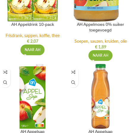
AH Appeldrink 10-pack
AH Appelmoes 0% suiker
toegevoegd
Frisdrank, sappen, koffie, thee
€
2,07
Soepen, sauzen, kruiden, olie
€
1,89
NAAR AH
NAAR AH
AH Appelsap
AH Appelsap