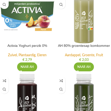
Activia Yoghurt perzik 0%
AH 80% groentesap komkommer
Zuivel, Plantaardig, Eieren
Aardappel, Groente, Fruit
€
2,79
€
2,03
NAAR AH
NAAR AH