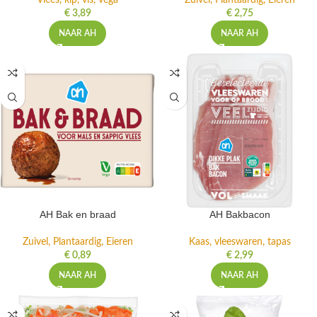
Vlees, kip, vis, vega
Zuivel, Plantaardig, Eieren
€
3,89
€
2,75
NAAR AH
NAAR AH
AH Bak en braad
AH Bakbacon
Zuivel, Plantaardig, Eieren
Kaas, vleeswaren, tapas
€
0,89
€
2,99
NAAR AH
NAAR AH