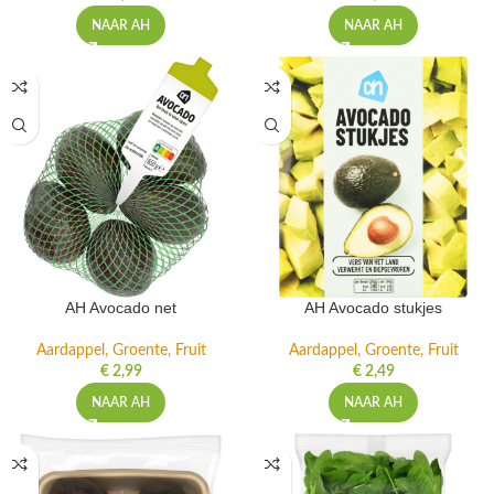
NAAR AH
NAAR AH
AH Avocado net
AH Avocado stukjes
Aardappel, Groente, Fruit
Aardappel, Groente, Fruit
€
2,99
€
2,49
NAAR AH
NAAR AH