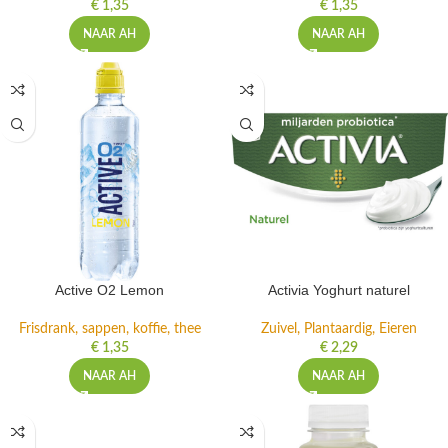
€
1,35
€
1,35
NAAR AH
NAAR AH
Active O2 Lemon
Activia Yoghurt naturel
Frisdrank, sappen, koffie, thee
Zuivel, Plantaardig, Eieren
€
1,35
€
2,29
NAAR AH
NAAR AH