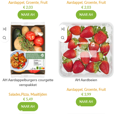
Aardappel, Groente, Fruit
Aardappel, Groente, Fruit
€
2,03
€
2,03
NAAR AH
NAAR AH
AH Aardappelburgers courgette
AH Aardbeien
verspakket
Aardappel, Groente, Fruit
Salades,Pizza, Maaltijden
€
3,99
€
5,49
NAAR AH
NAAR AH