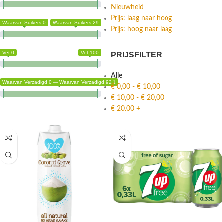
Nieuwheid
Prijs: laag naar hoog
Waarvan Suikers 0
Waarvan Suikers 29
Prijs: hoog naar laag
Vet 0
Vet 100
PRIJSFILTER
Alle
Waarvan Verzadigd 0 — Waarvan Verzadigd 92.1
€
0,00
-
€
10,00
€
10,00
-
€
20,00
€
20,00
+