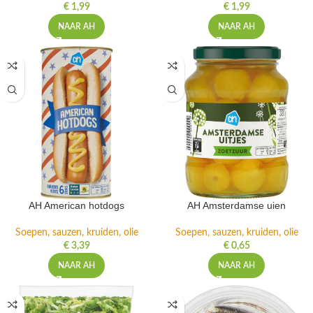
€
1,99
€
1,99
NAAR AH
NAAR AH
AH American hotdogs
AH Amsterdamse uien
Soepen, sauzen, kruiden, olie
Soepen, sauzen, kruiden, olie
€
3,39
€
0,65
NAAR AH
NAAR AH