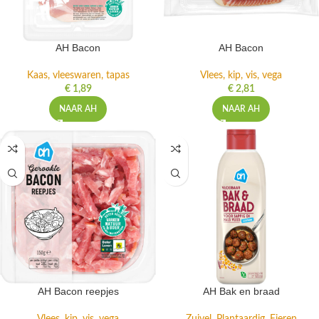
AH Bacon
AH Bacon
Kaas, vleeswaren, tapas
Vlees, kip, vis, vega
€
1,89
€
2,81
NAAR AH
NAAR AH
AH Bacon reepjes
AH Bak en braad