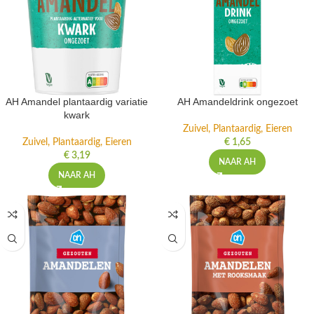
AH Amandel plantaardig variatie
AH Amandeldrink ongezoet
kwark
Zuivel, Plantaardig, Eieren
Zuivel, Plantaardig, Eieren
€
1,65
€
3,19
NAAR AH
NAAR AH