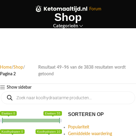
Forum
Shop
Categorieën
Home
Shop
Resultaat 49–96 van de 3838 resultaten wordt
Pagina 2
getoond
Show sidebar
Eiwitten 0
Eiwitten 55
SORTEREN OP
Populariteit
Koolhydraten 0
Koolhydraten 10
Gemiddelde waardering