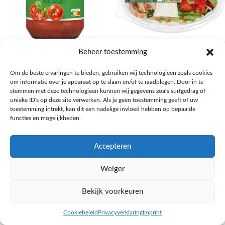
AH Basilicum pastasaus
AH Basis maaltijdsalade gegrilde
Beheer toestemming
kip
Pasta, rijst en wereldkeuken
Om de beste ervaringen te bieden, gebruiken wij technologieën zoals cookies
€
1,59
Salades,Pizza, Maaltijden
om informatie over je apparaat op te slaan en/of te raadplegen. Door in te
€
3,39
NAAR AH
stemmen met deze technologieën kunnen wij gegevens zoals surfgedrag of
NAAR AH
unieke ID's op deze site verwerken. Als je geen toestemming geeft of uw
toestemming intrekt, kan dit een nadelige invloed hebben op bepaalde
functies en mogelijkheden.
Accepteren
Weiger
Bekijk voorkeuren
Cookiebeleid
Privacyverklaring
Imprint
inkel op
Filters