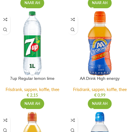
NAAR AH
NAAR AH
7up Regular lemon lime
AA Drink High energy
Frisdrank, sappen, koffie, thee
Frisdrank, sappen, koffie, thee
€
2,15
€
0,99
NAAR AH
NAAR AH