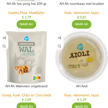
AH Ah foe yong hai 200 gr
AH Ah roomkaas met kruiden
Salades,Pizza, Maaltijden
Kaas, vleeswaren, tapas
€
2,79
€
0,85
NAAR AH
NAAR AH
AH Ah Walnoten ongebrand
AH Aioli
Snoep, koek, Chips en Chocolade
Kaas, vleeswaren, tapas
€
2,89
€
1,29
NAAR AH
NAAR AH