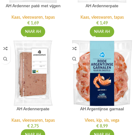
AH Ardenner paté met vijgen
AH Ardennerpate
Kaas, vleeswaren, tapas
Kaas, vleeswaren, tapas
€
1,69
€
1,49
NAAR AH
NAAR AH
AH Ardennerpate
AH Argentijnse garnaal
Kaas, vleeswaren, tapas
Vlees, kip, vis, vega
€
2,75
€
8,99
NAAR AH
NAAR AH