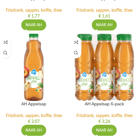
Frisdrank, sappen, koffie, thee
Frisdrank, sappen, koffie, thee
€
1,77
€
1,61
NAAR AH
NAAR AH
AH Appelsap
AH Appelsap 6-pack
Frisdrank, sappen, koffie, thee
Frisdrank, sappen, koffie, thee
€
2,07
€
3,26
NAAR AH
NAAR AH