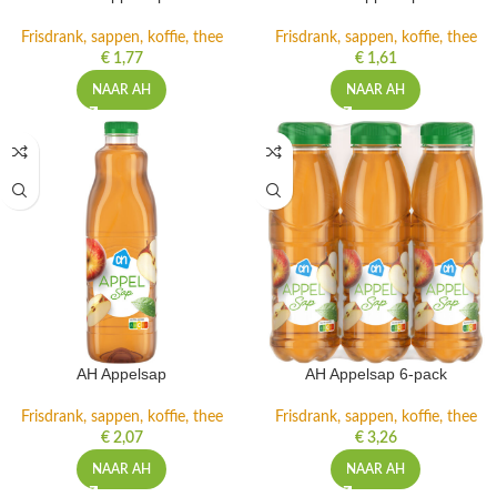
Frisdrank, sappen, koffie, thee
Frisdrank, sappen, koffie, thee
€
1,77
€
1,61
NAAR AH
NAAR AH
AH Appelsap
AH Appelsap 6-pack
Frisdrank, sappen, koffie, thee
Frisdrank, sappen, koffie, thee
€
2,07
€
3,26
NAAR AH
NAAR AH