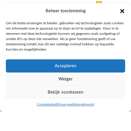
Beheer toestemming
Om de beste ervaringen te bieden, gebruiken wij technologieën zoals cookies
om informatie over je apparaat op te slaan en/of te raadplegen. Door in te
stemmen met deze technologieën kunnen wij gegevens zoals surfgedrag of
unieke ID's op deze site verwerken. Als je geen toestemming geeft of uw
toestemming intrekt, kan dit een nadelige invloed hebben op bepaalde
functies en mogelijkheden.
Accepteren
AH Appelsap 6-pack
AH Arachide olie
Weiger
Frisdrank, sappen, koffie, thee
Pasta, rijst en wereldkeuken
€
1,66
€
4,49
Bekijk voorkeuren
NAAR AH
NAAR AH
Cookiebeleid
Privacyverklaring
Imprint
inkel op
Filters