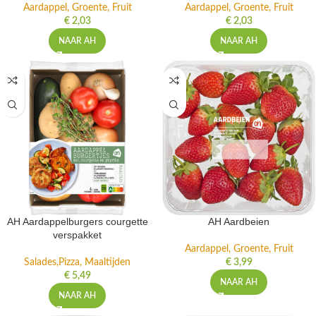
Aardappel, Groente, Fruit
Aardappel, Groente, Fruit
€
2,03
€
2,03
NAAR AH
NAAR AH
AH Aardappelburgers courgette
AH Aardbeien
verspakket
Aardappel, Groente, Fruit
Salades,Pizza, Maaltijden
€
3,99
€
5,49
NAAR AH
NAAR AH