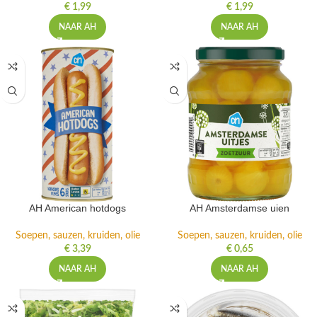
€
1,99
€
1,99
NAAR AH
NAAR AH
AH American hotdogs
AH Amsterdamse uien
Soepen, sauzen, kruiden, olie
Soepen, sauzen, kruiden, olie
€
3,39
€
0,65
NAAR AH
NAAR AH