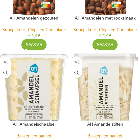
AH Amandelen gezouten
AH Amandelen met rooksmaak
Snoep, koek, Chips en Chocolade
Snoep, koek, Chips en Chocolade
€
1,49
€
1,49
NAAR AH
NAAR AH
AH Amandelschaafsel
AH Amandelstiften
Bakkerij en banket
Bakkerij en banket