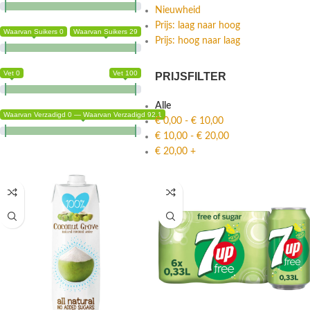
Nieuwheid
Prijs: laag naar hoog
Waarvan Suikers 0
Waarvan Suikers 29
Prijs: hoog naar laag
Vet 0
Vet 100
PRIJSFILTER
Alle
Waarvan Verzadigd 0 — Waarvan Verzadigd 92.1
€
0,00
-
€
10,00
€
10,00
-
€
20,00
€
20,00
+