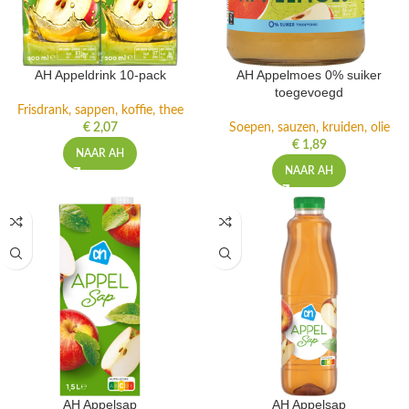
AH Appeldrink 10-pack
AH Appelmoes 0% suiker
toegevoegd
Frisdrank, sappen, koffie, thee
€
2,07
Soepen, sauzen, kruiden, olie
€
1,89
NAAR AH
NAAR AH
AH Appelsap
AH Appelsap