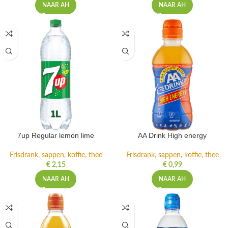
NAAR AH
NAAR AH
7up Regular lemon lime
AA Drink High energy
Frisdrank, sappen, koffie, thee
Frisdrank, sappen, koffie, thee
€
2,15
€
0,99
NAAR AH
NAAR AH