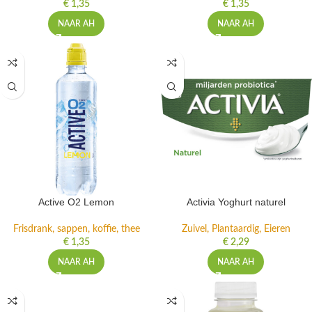
€
1,35
€
1,35
NAAR AH
NAAR AH
Active O2 Lemon
Activia Yoghurt naturel
Frisdrank, sappen, koffie, thee
Zuivel, Plantaardig, Eieren
€
1,35
€
2,29
NAAR AH
NAAR AH