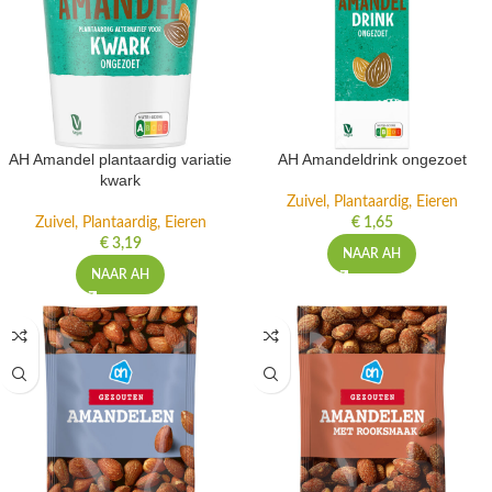
AH Amandel plantaardig variatie
AH Amandeldrink ongezoet
kwark
Zuivel, Plantaardig, Eieren
Zuivel, Plantaardig, Eieren
€
1,65
€
3,19
NAAR AH
NAAR AH