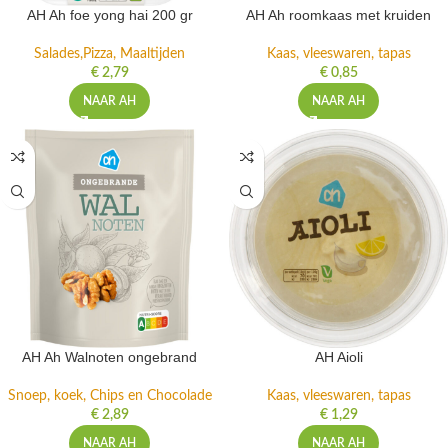
AH Ah foe yong hai 200 gr
AH Ah roomkaas met kruiden
Salades,Pizza, Maaltijden
Kaas, vleeswaren, tapas
€
2,79
€
0,85
NAAR AH
NAAR AH
AH Ah Walnoten ongebrand
AH Aioli
Snoep, koek, Chips en Chocolade
Kaas, vleeswaren, tapas
€
2,89
€
1,29
NAAR AH
NAAR AH