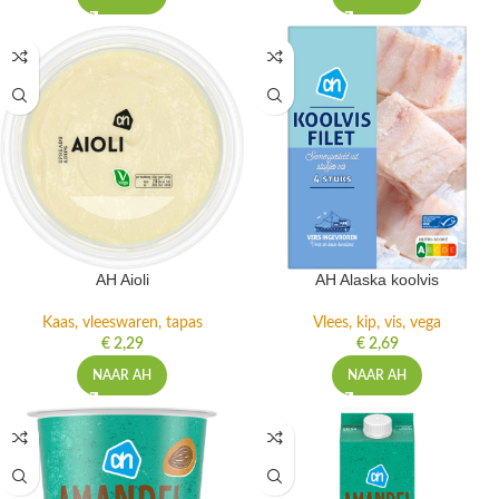
AH Aioli
AH Alaska koolvis
Kaas, vleeswaren, tapas
Vlees, kip, vis, vega
€
2,29
€
2,69
NAAR AH
NAAR AH