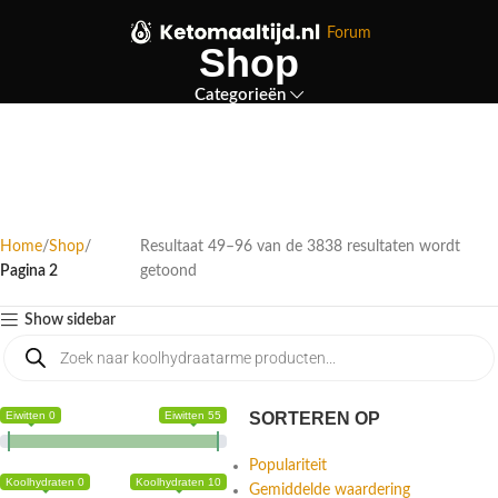
Forum
Shop
Categorieën
Home
Shop
Resultaat 49–96 van de 3838 resultaten wordt
Pagina 2
getoond
Show sidebar
Eiwitten 0
Eiwitten 55
SORTEREN OP
Populariteit
Koolhydraten 0
Koolhydraten 10
Gemiddelde waardering