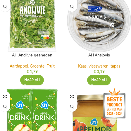
AH Andijvie gesneden
AH Ansjovis
Aardappel, Groente, Fruit
Kaas, vleeswaren, tapas
€
1,79
€
3,19
NAAR AH
NAAR AH