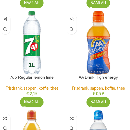
NAAR AH
NAAR AH
7up Regular lemon lime
AA Drink High energy
Frisdrank, sappen, koffie, thee
Frisdrank, sappen, koffie, thee
€
2,15
€
0,99
NAAR AH
NAAR AH