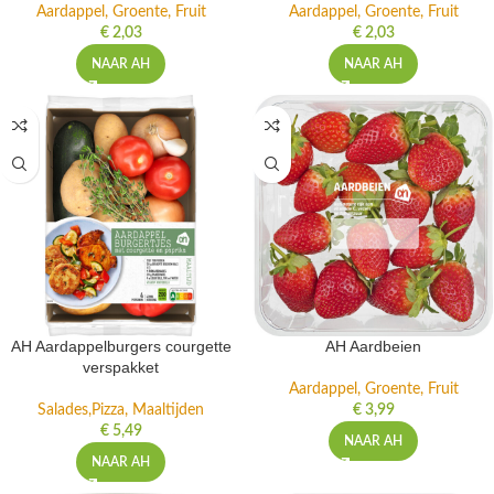
Aardappel, Groente, Fruit
Aardappel, Groente, Fruit
€
2,03
€
2,03
NAAR AH
NAAR AH
AH Aardappelburgers courgette
AH Aardbeien
verspakket
Aardappel, Groente, Fruit
Salades,Pizza, Maaltijden
€
3,99
€
5,49
NAAR AH
NAAR AH