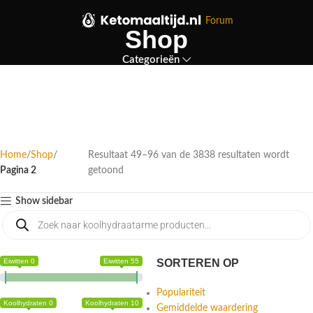
Forum
Shop
Categorieën
Home
Shop
Resultaat 49–96 van de 3838 resultaten wordt
Pagina 2
getoond
Show sidebar
Eiwitten 0
Eiwitten 55
SORTEREN OP
Populariteit
Koolhydraten 0
Koolhydraten 10
Gemiddelde waardering