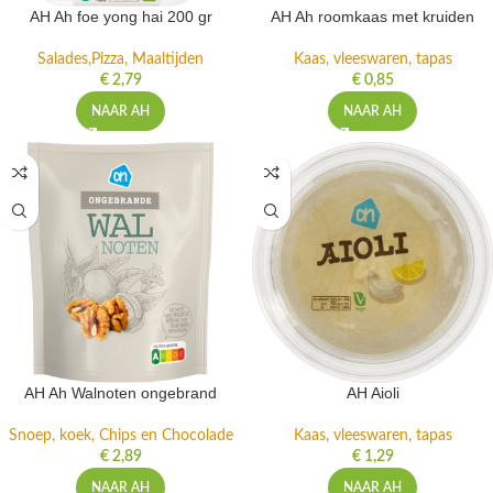
AH Ah foe yong hai 200 gr
AH Ah roomkaas met kruiden
Salades,Pizza, Maaltijden
Kaas, vleeswaren, tapas
€
2,79
€
0,85
NAAR AH
NAAR AH
AH Ah Walnoten ongebrand
AH Aioli
Snoep, koek, Chips en Chocolade
Kaas, vleeswaren, tapas
€
2,89
€
1,29
NAAR AH
NAAR AH