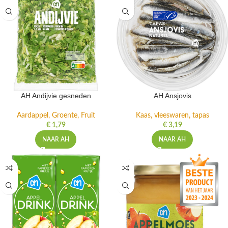
AH Andijvie gesneden
AH Ansjovis
Aardappel, Groente, Fruit
Kaas, vleeswaren, tapas
€
1,79
€
3,19
NAAR AH
NAAR AH