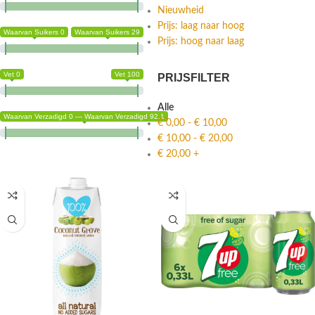
Nieuwheid
Prijs: laag naar hoog
Waarvan Suikers 0
Waarvan Suikers 29
Prijs: hoog naar laag
Vet 0
Vet 100
PRIJSFILTER
Alle
Waarvan Verzadigd 0 — Waarvan Verzadigd 92.1
€
0,00
-
€
10,00
€
10,00
-
€
20,00
€
20,00
+