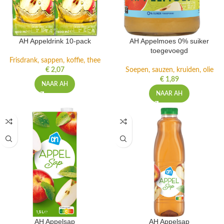
AH Appeldrink 10-pack
AH Appelmoes 0% suiker
toegevoegd
Frisdrank, sappen, koffie, thee
€
2,07
Soepen, sauzen, kruiden, olie
€
1,89
NAAR AH
NAAR AH
AH Appelsap
AH Appelsap