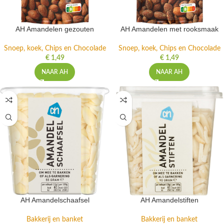
AH Amandelen gezouten
AH Amandelen met rooksmaak
Snoep, koek, Chips en Chocolade
Snoep, koek, Chips en Chocolade
€
1,49
€
1,49
NAAR AH
NAAR AH
AH Amandelschaafsel
AH Amandelstiften
Bakkerij en banket
Bakkerij en banket