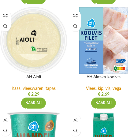
AH Aioli
AH Alaska koolvis
Kaas, vleeswaren, tapas
Vlees, kip, vis, vega
€
2,29
€
2,69
NAAR AH
NAAR AH