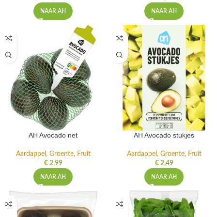
NAAR AH
NAAR AH
AH Avocado net
AH Avocado stukjes
Aardappel, Groente, Fruit
Aardappel, Groente, Fruit
€
2,99
€
2,49
NAAR AH
NAAR AH