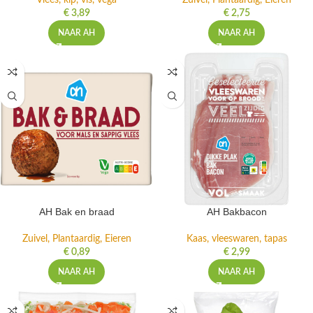
Vlees, kip, vis, vega
Zuivel, Plantaardig, Eieren
€
3,89
€
2,75
NAAR AH
NAAR AH
AH Bak en braad
AH Bakbacon
Zuivel, Plantaardig, Eieren
Kaas, vleeswaren, tapas
€
0,89
€
2,99
NAAR AH
NAAR AH