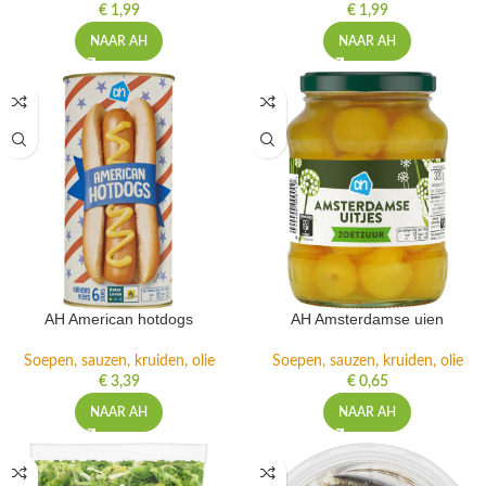
€
1,99
€
1,99
NAAR AH
NAAR AH
AH American hotdogs
AH Amsterdamse uien
Soepen, sauzen, kruiden, olie
Soepen, sauzen, kruiden, olie
€
3,39
€
0,65
NAAR AH
NAAR AH