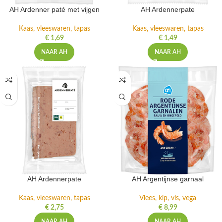
AH Ardenner paté met vijgen
AH Ardennerpate
Kaas, vleeswaren, tapas
Kaas, vleeswaren, tapas
€
1,69
€
1,49
NAAR AH
NAAR AH
AH Ardennerpate
AH Argentijnse garnaal
Kaas, vleeswaren, tapas
Vlees, kip, vis, vega
€
2,75
€
8,99
NAAR AH
NAAR AH