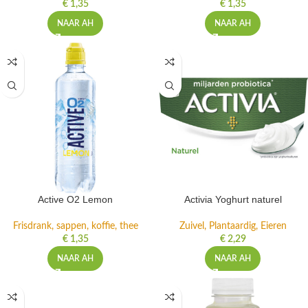
€
1,35
€
1,35
NAAR AH
NAAR AH
Active O2 Lemon
Activia Yoghurt naturel
Frisdrank, sappen, koffie, thee
Zuivel, Plantaardig, Eieren
€
1,35
€
2,29
NAAR AH
NAAR AH