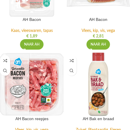
AH Bacon
AH Bacon
Kaas, vleeswaren, tapas
Vlees, kip, vis, vega
€
1,89
€
2,81
NAAR AH
NAAR AH
AH Bacon reepjes
AH Bak en braad