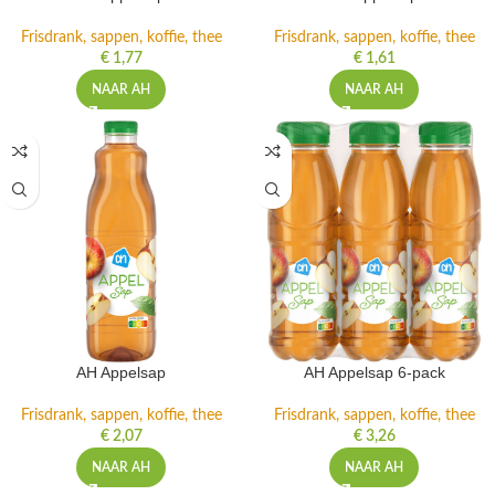
Frisdrank, sappen, koffie, thee
Frisdrank, sappen, koffie, thee
€
1,77
€
1,61
NAAR AH
NAAR AH
AH Appelsap
AH Appelsap 6-pack
Frisdrank, sappen, koffie, thee
Frisdrank, sappen, koffie, thee
€
2,07
€
3,26
NAAR AH
NAAR AH