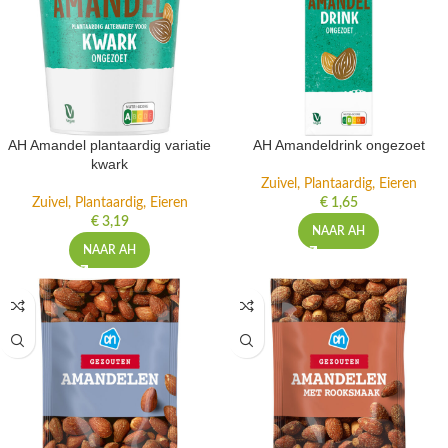
AH Amandel plantaardig variatie
AH Amandeldrink ongezoet
kwark
Zuivel, Plantaardig, Eieren
Zuivel, Plantaardig, Eieren
€
1,65
€
3,19
NAAR AH
NAAR AH