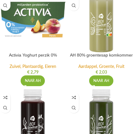
Activia Yoghurt perzik 0%
AH 80% groentesap komkommer
Zuivel, Plantaardig, Eieren
Aardappel, Groente, Fruit
€
2,79
€
2,03
NAAR AH
NAAR AH