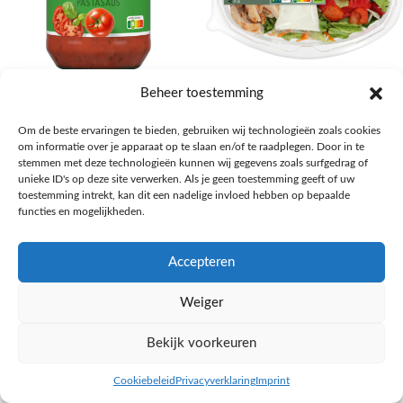
AH Basilicum pastasaus
AH Basis maaltijdsalade gegrilde
Beheer toestemming
kip
Pasta, rijst en wereldkeuken
Om de beste ervaringen te bieden, gebruiken wij technologieën zoals cookies
€
1,59
Salades,Pizza, Maaltijden
om informatie over je apparaat op te slaan en/of te raadplegen. Door in te
€
3,39
NAAR AH
stemmen met deze technologieën kunnen wij gegevens zoals surfgedrag of
NAAR AH
unieke ID's op deze site verwerken. Als je geen toestemming geeft of uw
toestemming intrekt, kan dit een nadelige invloed hebben op bepaalde
functies en mogelijkheden.
Accepteren
Weiger
Bekijk voorkeuren
Cookiebeleid
Privacyverklaring
Imprint
inkel op
Filters