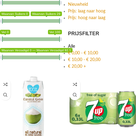
Nieuwheid
Prijs: laag naar hoog
Waarvan Suikers 0
Waarvan Suikers 29
Prijs: hoog naar laag
Vet 0
Vet 100
PRIJSFILTER
Alle
Waarvan Verzadigd 0 — Waarvan Verzadigd 92.1
€
0,00
-
€
10,00
€
10,00
-
€
20,00
€
20,00
+