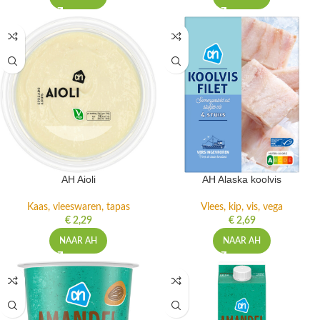
AH Aioli
AH Alaska koolvis
Kaas, vleeswaren, tapas
Vlees, kip, vis, vega
€
2,29
€
2,69
NAAR AH
NAAR AH