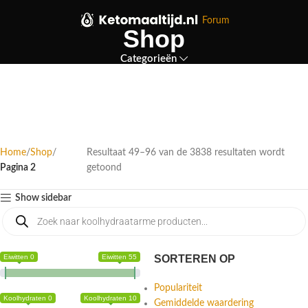
Forum
Shop
Categorieën
Home
Shop
Resultaat 49–96 van de 3838 resultaten wordt
Pagina 2
getoond
Show sidebar
Eiwitten 0
Eiwitten 55
SORTEREN OP
Populariteit
Koolhydraten 0
Koolhydraten 10
Gemiddelde waardering