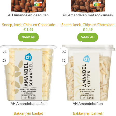
AH Amandelen gezouten
AH Amandelen met rooksmaak
Snoep, koek, Chips en Chocolade
Snoep, koek, Chips en Chocolade
€
1,49
€
1,49
NAAR AH
NAAR AH
AH Amandelschaafsel
AH Amandelstiften
Bakkerij en banket
Bakkerij en banket