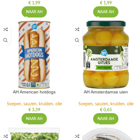
€
1,99
€
1,99
NAAR AH
NAAR AH
AH American hotdogs
AH Amsterdamse uien
Soepen, sauzen, kruiden, olie
Soepen, sauzen, kruiden, olie
€
3,39
€
0,65
NAAR AH
NAAR AH