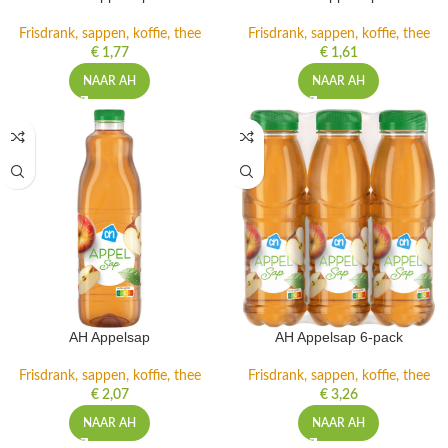
Frisdrank, sappen, koffie, thee
Frisdrank, sappen, koffie, thee
€
1,77
€
1,61
NAAR AH
NAAR AH
AH Appelsap
AH Appelsap 6-pack
Frisdrank, sappen, koffie, thee
Frisdrank, sappen, koffie, thee
€
2,07
€
3,26
NAAR AH
NAAR AH