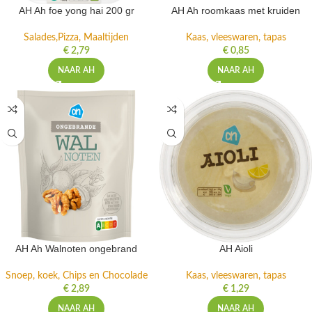
AH Ah foe yong hai 200 gr
AH Ah roomkaas met kruiden
Salades,Pizza, Maaltijden
Kaas, vleeswaren, tapas
€
2,79
€
0,85
NAAR AH
NAAR AH
AH Ah Walnoten ongebrand
AH Aioli
Snoep, koek, Chips en Chocolade
Kaas, vleeswaren, tapas
€
2,89
€
1,29
NAAR AH
NAAR AH