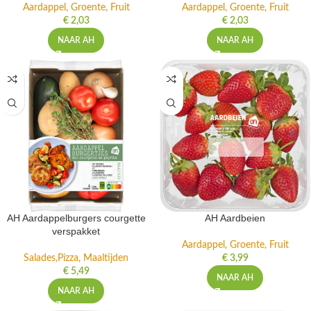
Aardappel, Groente, Fruit
Aardappel, Groente, Fruit
€
2,03
€
2,03
NAAR AH
NAAR AH
AH Aardappelburgers courgette
AH Aardbeien
verspakket
Aardappel, Groente, Fruit
Salades,Pizza, Maaltijden
€
3,99
€
5,49
NAAR AH
NAAR AH