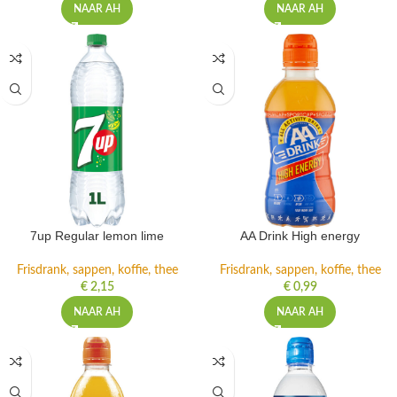
NAAR AH
NAAR AH
7up Regular lemon lime
AA Drink High energy
Frisdrank, sappen, koffie, thee
Frisdrank, sappen, koffie, thee
€
2,15
€
0,99
NAAR AH
NAAR AH