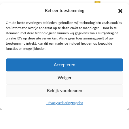
Beheer toestemming
Om de beste ervaringen te bieden, gebruiken wij technologieën zoals cookies
om informatie over je apparaat op te slaan en/of te raadplegen. Door in te
stemmen met deze technologieën kunnen wij gegevens zoals surfgedrag of
unieke ID's op deze site verwerken. Als je geen toestemming geeft of uw
toestemming intrekt, kan dit een nadelige invloed hebben op bepaalde
functies en mogelijkheden.
Accepteren
AH Appelsap 6-pack
AH Arachide olie
Weiger
Frisdrank, sappen, koffie, thee
Pasta, rijst en wereldkeuken
€
1,66
€
4,49
Bekijk voorkeuren
NAAR AH
NAAR AH
Privacyverklaring
Imprint
inkel op
Filters