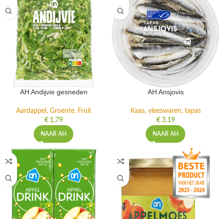
AH Andijvie gesneden
AH Ansjovis
Aardappel, Groente, Fruit
Kaas, vleeswaren, tapas
€
1,79
€
3,19
NAAR AH
NAAR AH