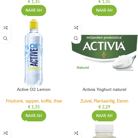
€
1,35
€
1,35
NAAR AH
NAAR AH
Active O2 Lemon
Activia Yoghurt naturel
Frisdrank, sappen, koffie, thee
Zuivel, Plantaardig, Eieren
€
1,35
€
2,29
NAAR AH
NAAR AH