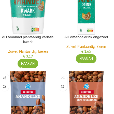
AH Amandel plantaardig variatie
AH Amandeldrink ongezoet
kwark
Zuivel, Plantaardig, Eieren
Zuivel, Plantaardig, Eieren
€
1,65
€
3,19
NAAR AH
NAAR AH