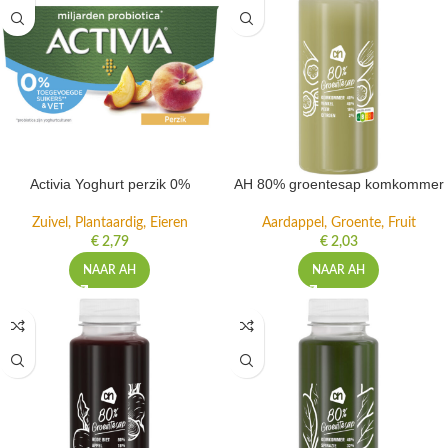
Activia Yoghurt perzik 0%
AH 80% groentesap komkommer
Zuivel, Plantaardig, Eieren
Aardappel, Groente, Fruit
€
2,79
€
2,03
NAAR AH
NAAR AH