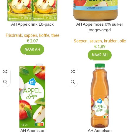
AH Appeldrink 10-pack
AH Appelmoes 0% suiker
toegevoegd
Frisdrank, sappen, koffie, thee
€
2,07
Soepen, sauzen, kruiden, olie
€
1,89
NAAR AH
NAAR AH
AH Appelsap
AH Appelsap