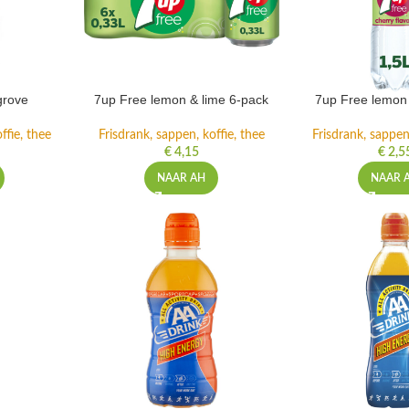
grove
7up Free lemon & lime 6-pack
7up Free lemon 
ffie, thee
Frisdrank, sappen, koffie, thee
Frisdrank, sappen,
€
4,15
€
2,5
NAAR AH
NAAR 