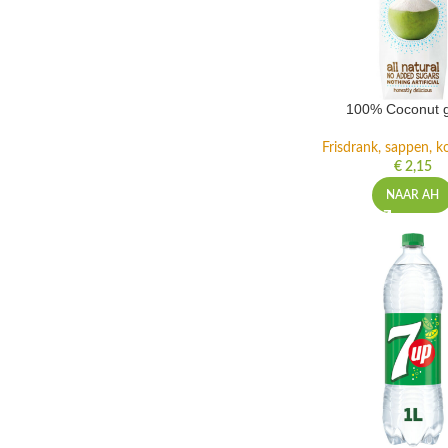
100% Coconut 
Frisdrank, sappen, ko
€
2,15
NAAR AH