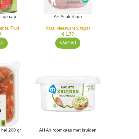
n op sap
AH Achterham
ente, Fruit
Kaas, vleeswaren, tapas
9
€
1,79
AH
NAAR AH
 hai 200 gr
AH Ah roomkaas met kruiden