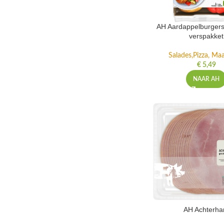
AH Aardappelburgers
verspakket
Salades,Pizza, Maa
€
5,49
NAAR AH
AH Achterh