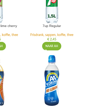
lime cherry
7up Regular
 koffie, thee
Frisdrank, sappen, koffie, thee
5
€
2,45
AH
NAAR AH