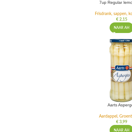
7up Regular lemo
Frisdrank, sappen, ko
€
2,15
NAAR AH
Aarts Asperg
Aardappel, Groente
€
3,99
NAAR AH