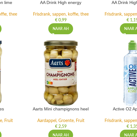
n lime
AA Drink High energy
AA Drink Hig
ffie, thee
Frisdrank, sappen, koffie, thee
Frisdrank, sappen,
€
0,99
€
1,1
NAAR AH
NAAR 
es
Aarts Mini champignons heel
Active O2 Ap
, Fruit
Aardappel, Groente, Fruit
Frisdrank, sappen,
€
2,59
€
1,3
NAAR AH
NAAR 