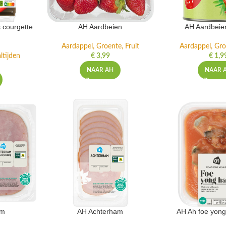
 courgette
AH Aardbeien
AH Aardbeie
Aardappel, Groente, Fruit
Aardappel, Gro
ltijden
€
3,99
€
1,9
NAAR AH
NAAR 
am
AH Achterham
AH Ah foe yong