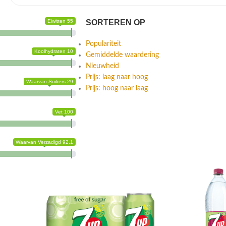
Eiwitten 55
SORTEREN OP
Populariteit
Koolhydraten 10
Gemiddelde waardering
Nieuwheid
Prijs: laag naar hoog
Waarvan Suikers 29
Prijs: hoog naar laag
Vet 100
Waarvan Verzadigd 92.1