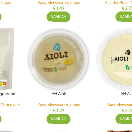
 tapas
Kaas, vleeswaren, tapas
Salades,Pizza, 
€
1,49
€
2,7
NAAR AH
NAAR 
ngebrand
AH Aioli
AH Aio
n Chocolade
Kaas, vleeswaren, tapas
Kaas, vleeswa
€
1,29
€
2,2
NAAR AH
NAAR 