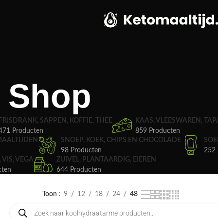
Shop
FRISDRANK, SAPPEN, KOFFIE, THEE
KAAS, VLEESWAREN, TAP
471 Producten
859 Producten
MAALTIJDEN
SNOEP, KOEK, CHIPS EN CHOCOLADE
SOE
98 Producten
252 
, VIS, VEGA
ZUIVEL, PLANTAARDIG, EIEREN
cten
644 Producten
Toon
9
12
18
24
48