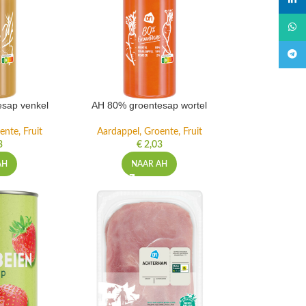
linked
What
Teleg
sap venkel
AH 80% groentesap wortel
ente, Fruit
Aardappel, Groente, Fruit
3
€
2,03
AH
NAAR AH