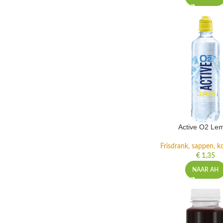
Active O2 Le
Frisdrank, sappen, ko
€
1,35
NAAR AH