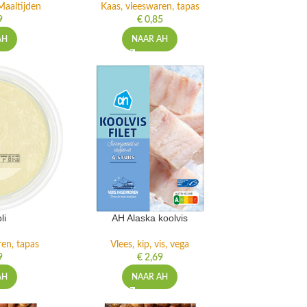
Maaltijden
Kaas, vleeswaren, tapas
9
€
0,85
AH
NAAR AH
li
AH Alaska koolvis
ren, tapas
Vlees, kip, vis, vega
9
€
2,69
AH
NAAR AH