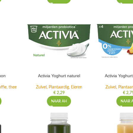
mon
Activia Yoghurt naturel
Activia Yoghur
ffie, thee
Zuivel, Plantaardig, Eieren
Zuivel, Plantaar
€
2,29
€
2,7
NAAR AH
NAAR 