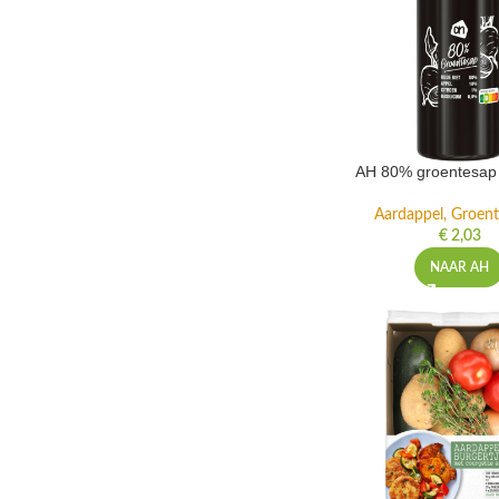
AH 80% groentesap 
Aardappel, Groente
€
2,03
NAAR AH