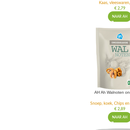
Kaas, vleeswaren,
€
2,79
NAAR AH
AH Ah Walnoten o
Snoep, koek, Chips e
€
2,89
NAAR AH