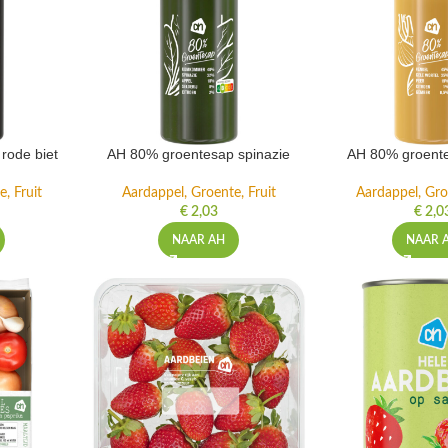
rode biet
AH 80% groentesap spinazie
AH 80% groente
, Fruit
Aardappel, Groente, Fruit
Aardappel, Gro
€
2,03
€
2,0
NAAR AH
NAAR 