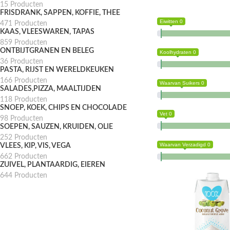
15 Producten
FRISDRANK, SAPPEN, KOFFIE, THEE
Eiwitten 0
471 Producten
KAAS, VLEESWAREN, TAPAS
859 Producten
ONTBIJTGRANEN EN BELEG
Koolhydraten 0
36 Producten
PASTA, RIJST EN WERELDKEUKEN
166 Producten
Waarvan Suikers 0
SALADES,PIZZA, MAALTIJDEN
118 Producten
SNOEP, KOEK, CHIPS EN CHOCOLADE
Vet 0
98 Producten
SOEPEN, SAUZEN, KRUIDEN, OLIE
252 Producten
Waarvan Verzadigd 0
VLEES, KIP, VIS, VEGA
662 Producten
ZUIVEL, PLANTAARDIG, EIEREN
644 Producten