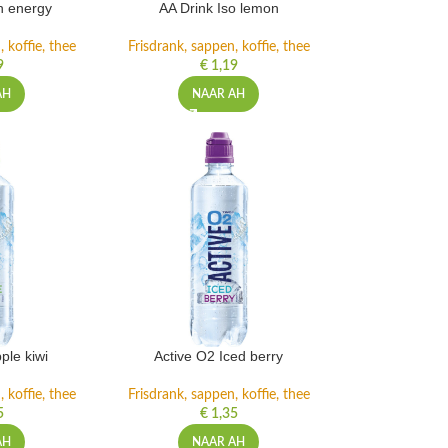
h energy
AA Drink Iso lemon
 koffie, thee
Frisdrank, sappen, koffie, thee
9
€
1,19
AH
NAAR AH
ple kiwi
Active O2 Iced berry
 koffie, thee
Frisdrank, sappen, koffie, thee
5
€
1,35
AH
NAAR AH