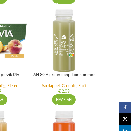
t perzik 0%
AH 80% groentesap komkommer
dig, Eieren
Aardappel, Groente, Fruit
9
€
2,03
AH
NAAR AH
Faceb
X