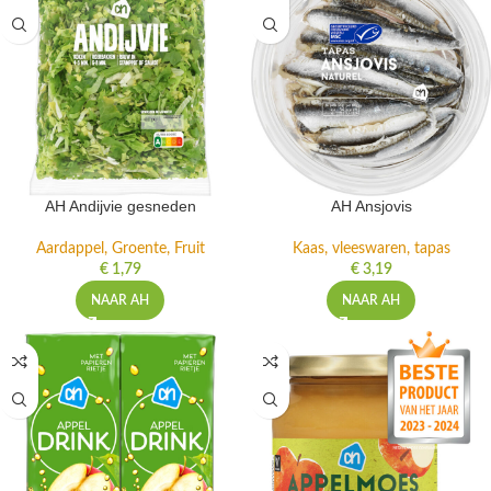
AH Andijvie gesneden
AH Ansjovis
Aardappel, Groente, Fruit
Kaas, vleeswaren, tapas
€
1,79
€
3,19
NAAR AH
NAAR AH