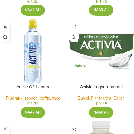
€
1,35
€
1,35
NAAR AH
NAAR AH
Active O2 Lemon
Activia Yoghurt naturel
Frisdrank, sappen, koffie, thee
Zuivel, Plantaardig, Eieren
€
1,35
€
2,29
NAAR AH
NAAR AH