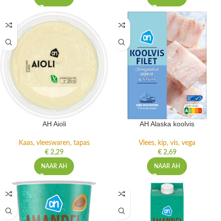
AH Aioli
AH Alaska koolvis
Kaas, vleeswaren, tapas
Vlees, kip, vis, vega
€
2,29
€
2,69
NAAR AH
NAAR AH