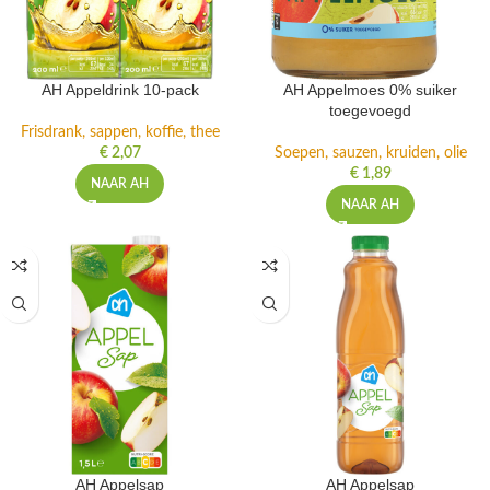
AH Appeldrink 10-pack
AH Appelmoes 0% suiker
toegevoegd
Frisdrank, sappen, koffie, thee
€
2,07
Soepen, sauzen, kruiden, olie
€
1,89
NAAR AH
NAAR AH
AH Appelsap
AH Appelsap