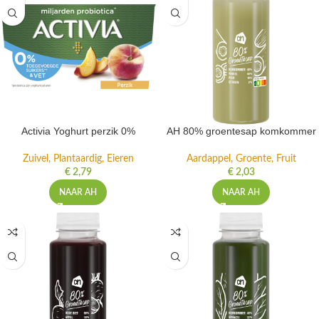
Activia Yoghurt perzik 0%
AH 80% groentesap komkommer
Zuivel, Plantaardig, Eieren
Aardappel, Groente, Fruit
€
2,79
€
2,03
NAAR AH
NAAR AH