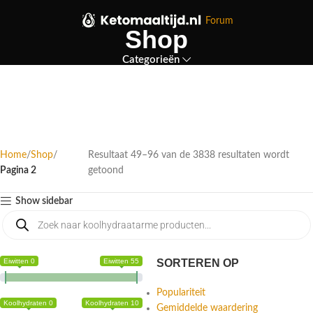
Forum
Shop
Categorieën
Home
Shop
Resultaat 49–96 van de 3838 resultaten wordt
Pagina 2
getoond
Show sidebar
Eiwitten 0
Eiwitten 55
SORTEREN OP
Populariteit
Koolhydraten 0
Koolhydraten 10
Gemiddelde waardering