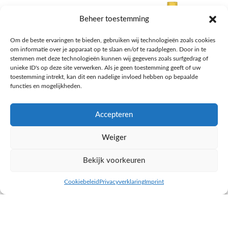
Beheer toestemming
Om de beste ervaringen te bieden, gebruiken wij technologieën zoals cookies
om informatie over je apparaat op te slaan en/of te raadplegen. Door in te
stemmen met deze technologieën kunnen wij gegevens zoals surfgedrag of
unieke ID's op deze site verwerken. Als je geen toestemming geeft of uw
toestemming intrekt, kan dit een nadelige invloed hebben op bepaalde
functies en mogelijkheden.
Accepteren
AH Appelsap 6-pack
AH Arachide olie
Weiger
Frisdrank, sappen, koffie, thee
Pasta, rijst en wereldkeuken
€
1,66
€
4,49
Bekijk voorkeuren
NAAR AH
NAAR AH
Cookiebeleid
Privacyverklaring
Imprint
inkel op
Filters