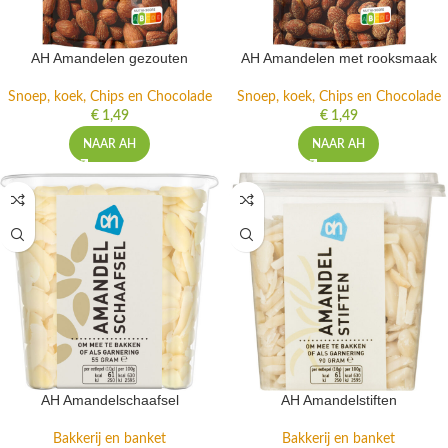
AH Amandelen gezouten
AH Amandelen met rooksmaak
Snoep, koek, Chips en Chocolade
Snoep, koek, Chips en Chocolade
€
1,49
€
1,49
NAAR AH
NAAR AH
AH Amandelschaafsel
AH Amandelstiften
Bakkerij en banket
Bakkerij en banket