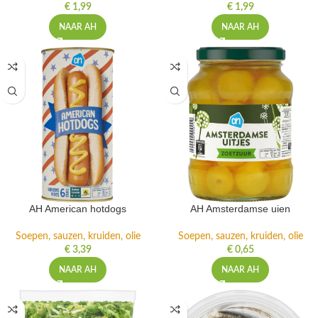
€
1,99
€
1,99
NAAR AH
NAAR AH
AH American hotdogs
AH Amsterdamse uien
Soepen, sauzen, kruiden, olie
Soepen, sauzen, kruiden, olie
€
3,39
€
0,65
NAAR AH
NAAR AH