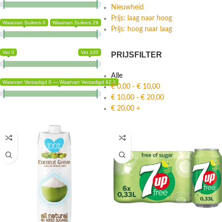
Nieuwheid
Prijs: laag naar hoog
Waarvan Suikers 0
Waarvan Suikers 29
Prijs: hoog naar laag
Vet 0
Vet 100
PRIJSFILTER
Alle
Waarvan Verzadigd 0 — Waarvan Verzadigd 92.1
€
0,00
-
€
10,00
€
10,00
-
€
20,00
€
20,00
+