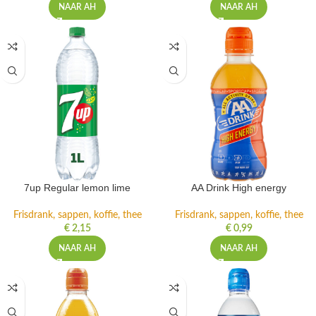
NAAR AH
NAAR AH
7up Regular lemon lime
AA Drink High energy
Frisdrank, sappen, koffie, thee
Frisdrank, sappen, koffie, thee
€
2,15
€
0,99
NAAR AH
NAAR AH