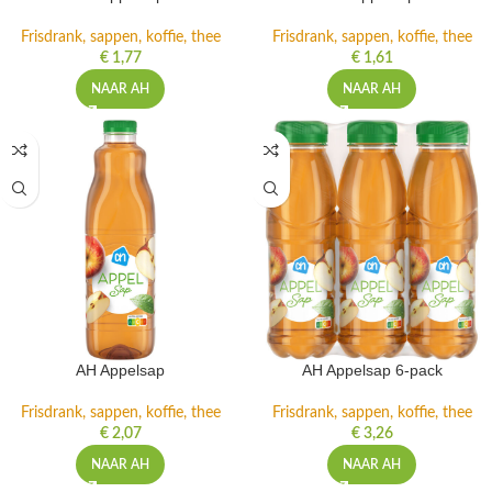
Frisdrank, sappen, koffie, thee
Frisdrank, sappen, koffie, thee
€
1,77
€
1,61
NAAR AH
NAAR AH
AH Appelsap
AH Appelsap 6-pack
Frisdrank, sappen, koffie, thee
Frisdrank, sappen, koffie, thee
€
2,07
€
3,26
NAAR AH
NAAR AH