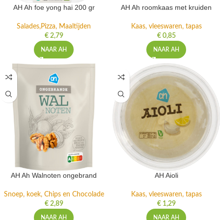
AH Ah foe yong hai 200 gr
AH Ah roomkaas met kruiden
Salades,Pizza, Maaltijden
Kaas, vleeswaren, tapas
€
2,79
€
0,85
NAAR AH
NAAR AH
AH Ah Walnoten ongebrand
AH Aioli
Snoep, koek, Chips en Chocolade
Kaas, vleeswaren, tapas
€
2,89
€
1,29
NAAR AH
NAAR AH