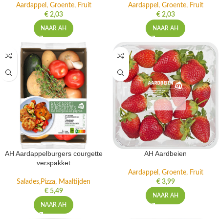
Aardappel, Groente, Fruit
Aardappel, Groente, Fruit
€
2,03
€
2,03
NAAR AH
NAAR AH
AH Aardappelburgers courgette
AH Aardbeien
verspakket
Aardappel, Groente, Fruit
Salades,Pizza, Maaltijden
€
3,99
€
5,49
NAAR AH
NAAR AH