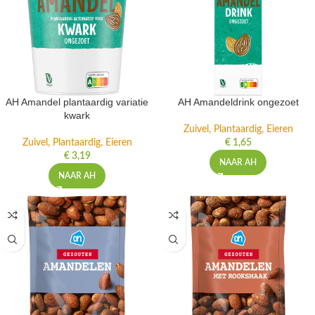
AH Amandel plantaardig variatie
AH Amandeldrink ongezoet
kwark
Zuivel, Plantaardig, Eieren
Zuivel, Plantaardig, Eieren
€
1,65
€
3,19
NAAR AH
NAAR AH