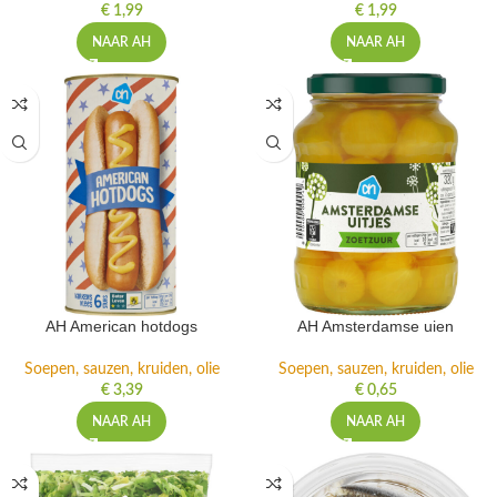
€
1,99
€
1,99
NAAR AH
NAAR AH
AH American hotdogs
AH Amsterdamse uien
Soepen, sauzen, kruiden, olie
Soepen, sauzen, kruiden, olie
€
3,39
€
0,65
NAAR AH
NAAR AH