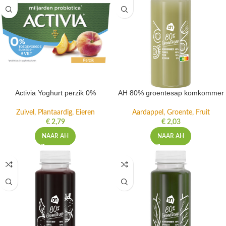
Activia Yoghurt perzik 0%
AH 80% groentesap komkommer
Zuivel, Plantaardig, Eieren
Aardappel, Groente, Fruit
€
2,79
€
2,03
NAAR AH
NAAR AH