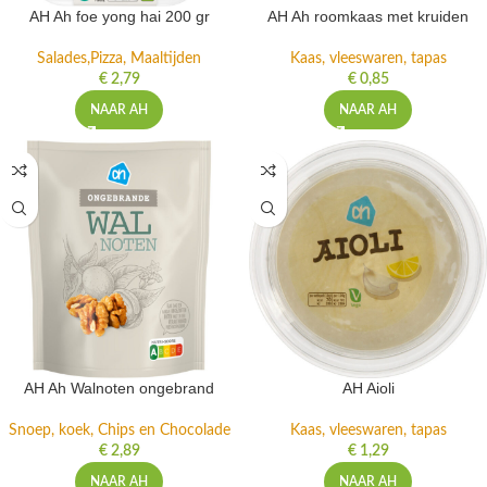
AH Ah foe yong hai 200 gr
AH Ah roomkaas met kruiden
Salades,Pizza, Maaltijden
Kaas, vleeswaren, tapas
€
2,79
€
0,85
NAAR AH
NAAR AH
AH Ah Walnoten ongebrand
AH Aioli
Snoep, koek, Chips en Chocolade
Kaas, vleeswaren, tapas
€
2,89
€
1,29
NAAR AH
NAAR AH