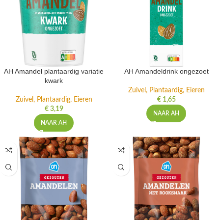
AH Amandel plantaardig variatie
AH Amandeldrink ongezoet
kwark
Zuivel, Plantaardig, Eieren
Zuivel, Plantaardig, Eieren
€
1,65
€
3,19
NAAR AH
NAAR AH