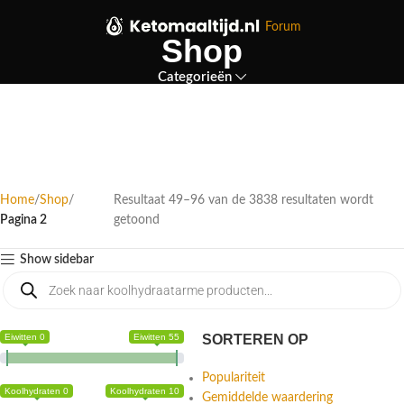
Forum
Shop
Categorieën
Home
Shop
Resultaat 49–96 van de 3838 resultaten wordt
Pagina 2
getoond
Show sidebar
Eiwitten 0
Eiwitten 55
SORTEREN OP
Populariteit
Koolhydraten 0
Koolhydraten 10
Gemiddelde waardering