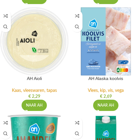
AH Aioli
AH Alaska koolvis
Kaas, vleeswaren, tapas
Vlees, kip, vis, vega
€
2,29
€
2,69
NAAR AH
NAAR AH