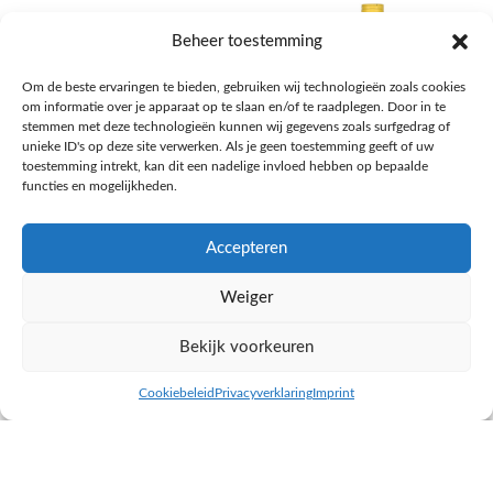
Beheer toestemming
Om de beste ervaringen te bieden, gebruiken wij technologieën zoals cookies
om informatie over je apparaat op te slaan en/of te raadplegen. Door in te
stemmen met deze technologieën kunnen wij gegevens zoals surfgedrag of
unieke ID's op deze site verwerken. Als je geen toestemming geeft of uw
toestemming intrekt, kan dit een nadelige invloed hebben op bepaalde
functies en mogelijkheden.
Accepteren
AH Appelsap 6-pack
AH Arachide olie
Weiger
Frisdrank, sappen, koffie, thee
Pasta, rijst en wereldkeuken
€
1,66
€
4,49
Bekijk voorkeuren
NAAR AH
NAAR AH
Cookiebeleid
Privacyverklaring
Imprint
inkel op
Filters