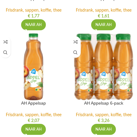
Frisdrank, sappen, koffie, thee
Frisdrank, sappen, koffie, thee
€
1,77
€
1,61
NAAR AH
NAAR AH
AH Appelsap
AH Appelsap 6-pack
Frisdrank, sappen, koffie, thee
Frisdrank, sappen, koffie, thee
€
2,07
€
3,26
NAAR AH
NAAR AH