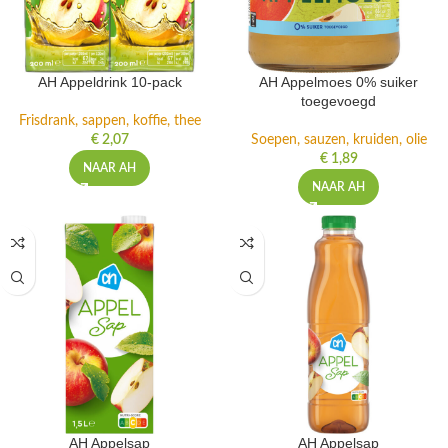
AH Appeldrink 10-pack
AH Appelmoes 0% suiker
toegevoegd
Frisdrank, sappen, koffie, thee
€
2,07
Soepen, sauzen, kruiden, olie
€
1,89
NAAR AH
NAAR AH
AH Appelsap
AH Appelsap