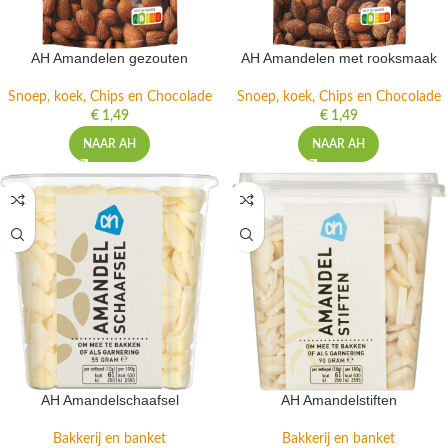
AH Amandelen gezouten
AH Amandelen met rooksmaak
Snoep, koek, Chips en Chocolade
Snoep, koek, Chips en Chocolade
€
1,49
€
1,49
NAAR AH
NAAR AH
AH Amandelschaafsel
AH Amandelstiften
Bakkerij en banket
Bakkerij en banket