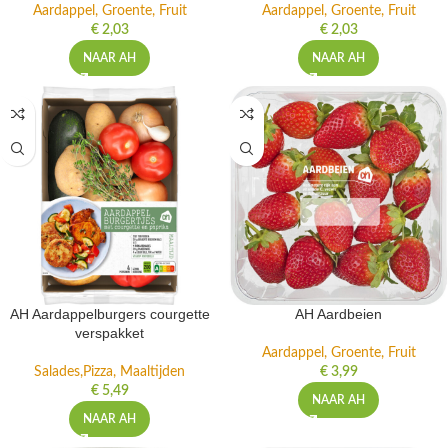
Aardappel, Groente, Fruit
Aardappel, Groente, Fruit
€
2,03
€
2,03
NAAR AH
NAAR AH
AH Aardappelburgers courgette
AH Aardbeien
verspakket
Aardappel, Groente, Fruit
Salades,Pizza, Maaltijden
€
3,99
€
5,49
NAAR AH
NAAR AH