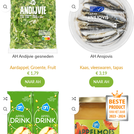
AH Andijvie gesneden
AH Ansjovis
Aardappel, Groente, Fruit
Kaas, vleeswaren, tapas
€
1,79
€
3,19
NAAR AH
NAAR AH