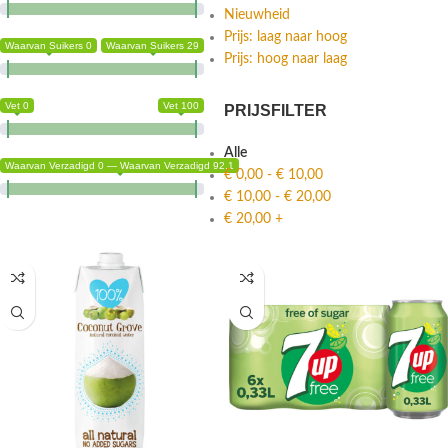
Nieuwheid
Prijs: laag naar hoog
Waarvan Suikers 0
Waarvan Suikers 29
Prijs: hoog naar laag
Vet 0
Vet 100
PRIJSFILTER
Alle
Waarvan Verzadigd 0 — Waarvan Verzadigd 92.1
€
0,00
-
€
10,00
€
10,00
-
€
20,00
€
20,00
+