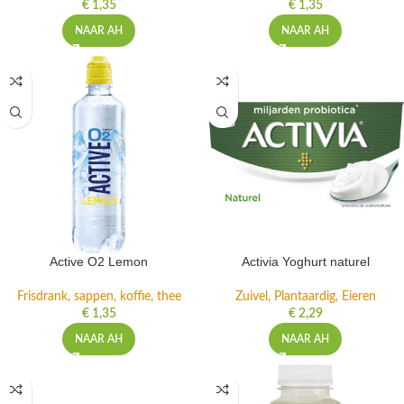
€
1,35
€
1,35
NAAR AH
NAAR AH
Active O2 Lemon
Activia Yoghurt naturel
Frisdrank, sappen, koffie, thee
Zuivel, Plantaardig, Eieren
€
1,35
€
2,29
NAAR AH
NAAR AH