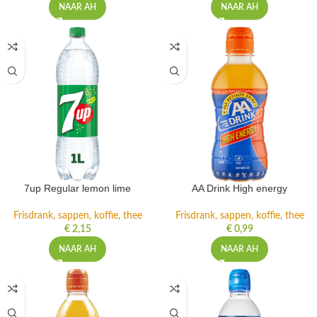
NAAR AH
NAAR AH
7up Regular lemon lime
AA Drink High energy
Frisdrank, sappen, koffie, thee
Frisdrank, sappen, koffie, thee
€
2,15
€
0,99
NAAR AH
NAAR AH