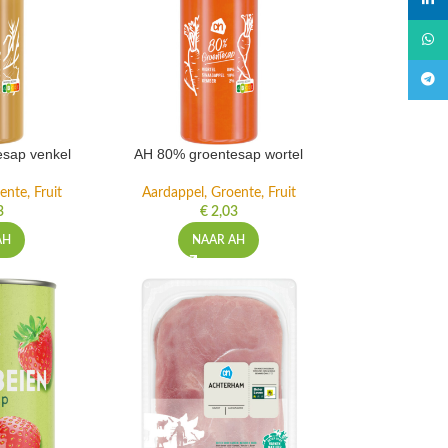
linked
What
Teleg
sap venkel
AH 80% groentesap wortel
ente, Fruit
Aardappel, Groente, Fruit
3
€
2,03
AH
NAAR AH