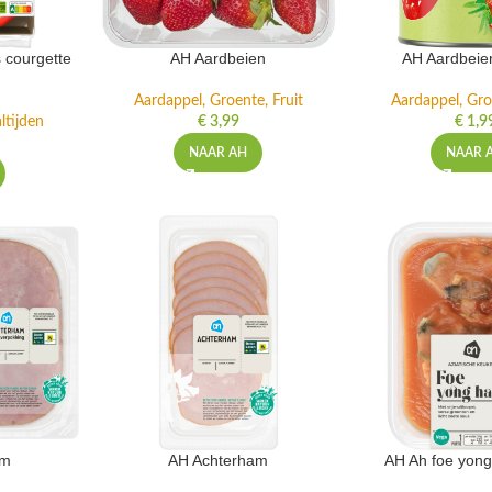
 courgette
AH Aardbeien
AH Aardbeie
Aardappel, Groente, Fruit
Aardappel, Gro
ltijden
€
3,99
€
1,9
NAAR AH
NAAR 
am
AH Achterham
AH Ah foe yong