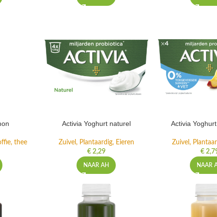
mon
Activia Yoghurt naturel
Activia Yoghur
ffie, thee
Zuivel, Plantaardig, Eieren
Zuivel, Plantaar
€
2,29
€
2,7
NAAR AH
NAAR 