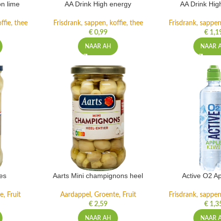
n lime
AA Drink High energy
AA Drink Hig
ffie, thee
Frisdrank, sappen, koffie, thee
Frisdrank, sappen,
€
0,99
€
1,1
NAAR AH
NAAR 
es
Aarts Mini champignons heel
Active O2 Ap
, Fruit
Aardappel, Groente, Fruit
Frisdrank, sappen,
€
2,59
€
1,3
NAAR AH
NAAR 