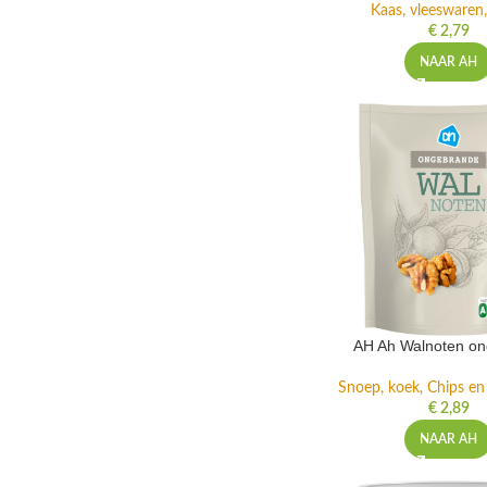
Kaas, vleeswaren,
€
2,79
NAAR AH
AH Ah Walnoten o
Snoep, koek, Chips e
€
2,89
NAAR AH