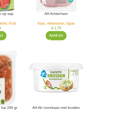
n op sap
AH Achterham
ente, Fruit
Kaas, vleeswaren, tapas
9
€
1,79
AH
NAAR AH
 hai 200 gr
AH Ah roomkaas met kruiden