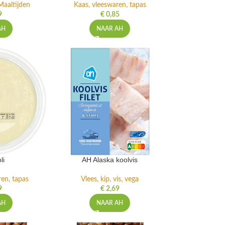
Maaltijden
Kaas, vleeswaren, tapas
9
€
0,85
AH
NAAR AH
li
AH Alaska koolvis
ren, tapas
Vlees, kip, vis, vega
9
€
2,69
AH
NAAR AH