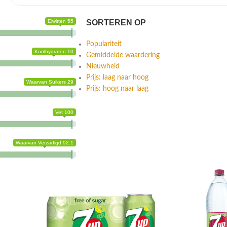
Eiwitten 55
SORTEREN OP
Populariteit
Koolhydraten 10
Gemiddelde waardering
Nieuwheid
Prijs: laag naar hoog
Waarvan Suikers 29
Prijs: hoog naar laag
Vet 100
Waarvan Verzadigd 92.1