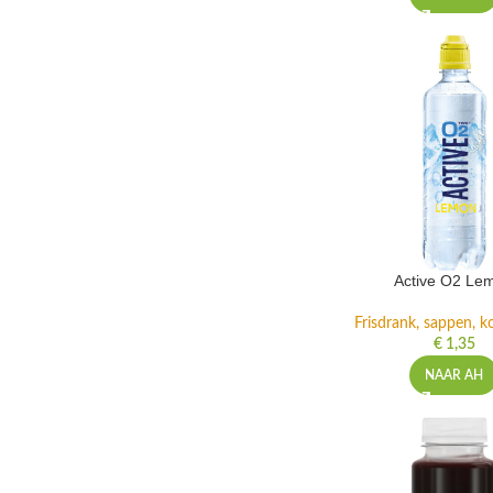
Active O2 Le
Frisdrank, sappen, ko
€
1,35
NAAR AH