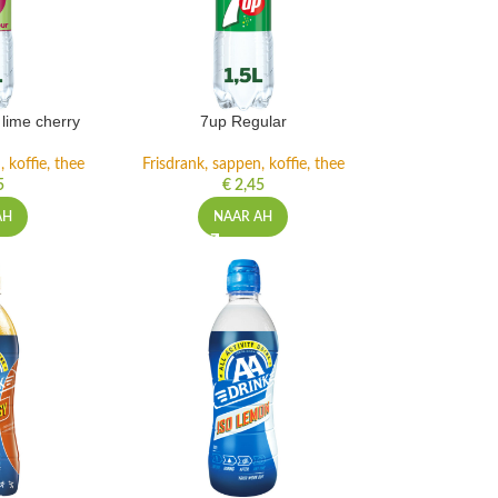
lime cherry
7up Regular
 koffie, thee
Frisdrank, sappen, koffie, thee
5
€
2,45
AH
NAAR AH