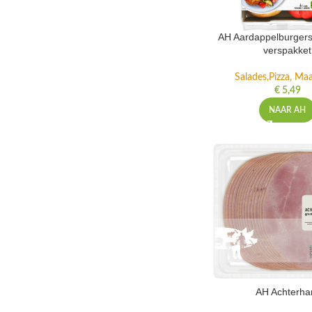
AH Aardappelburgers
verspakket
Salades,Pizza, Maa
€
5,49
NAAR AH
AH Achterh