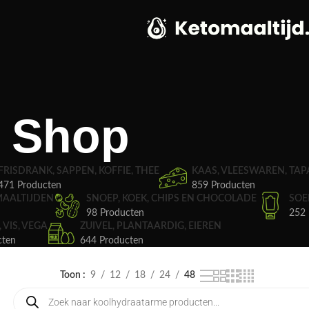
Shop
FRISDRANK, SAPPEN, KOFFIE, THEE
KAAS, VLEESWAREN, TAP
471 Producten
859 Producten
MAALTIJDEN
SNOEP, KOEK, CHIPS EN CHOCOLADE
SOE
98 Producten
252 
, VIS, VEGA
ZUIVEL, PLANTAARDIG, EIEREN
cten
644 Producten
Toon
9
12
18
24
48