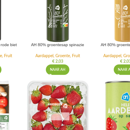
rode biet
AH 80% groentesap spinazie
AH 80% groente
, Fruit
Aardappel, Groente, Fruit
Aardappel, Gro
€
2,03
€
2,0
NAAR AH
NAAR 