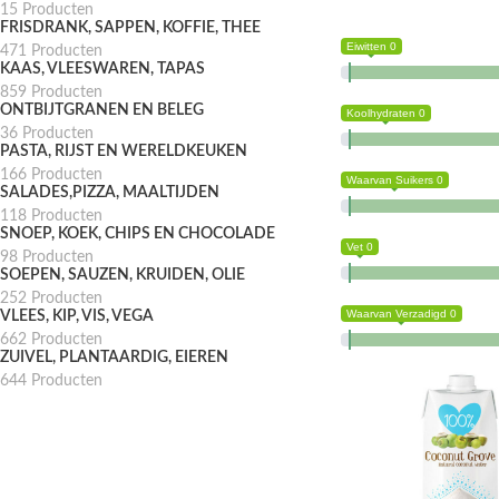
15 Producten
FRISDRANK, SAPPEN, KOFFIE, THEE
Eiwitten 0
471 Producten
KAAS, VLEESWAREN, TAPAS
859 Producten
ONTBIJTGRANEN EN BELEG
Koolhydraten 0
36 Producten
PASTA, RIJST EN WERELDKEUKEN
166 Producten
Waarvan Suikers 0
SALADES,PIZZA, MAALTIJDEN
118 Producten
SNOEP, KOEK, CHIPS EN CHOCOLADE
Vet 0
98 Producten
SOEPEN, SAUZEN, KRUIDEN, OLIE
252 Producten
Waarvan Verzadigd 0
VLEES, KIP, VIS, VEGA
662 Producten
ZUIVEL, PLANTAARDIG, EIEREN
644 Producten