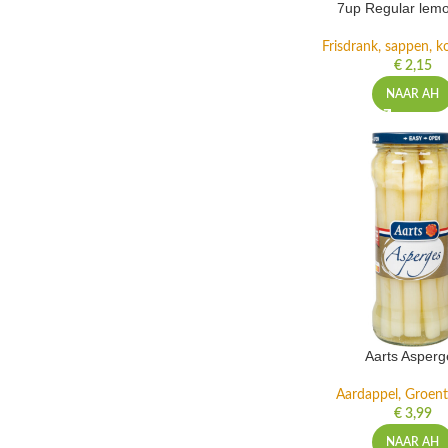
7up Regular lemo
Frisdrank, sappen, ko
€
2,15
NAAR AH
Aarts Asperg
Aardappel, Groente
€
3,99
NAAR AH