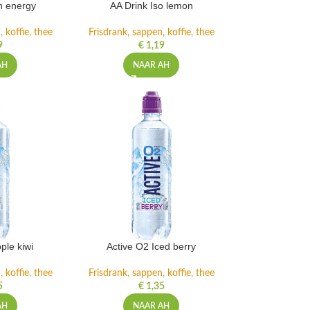
h energy
AA Drink Iso lemon
 koffie, thee
Frisdrank, sappen, koffie, thee
9
€
1,19
AH
NAAR AH
ple kiwi
Active O2 Iced berry
 koffie, thee
Frisdrank, sappen, koffie, thee
5
€
1,35
AH
NAAR AH