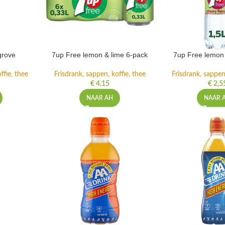
grove
7up Free lemon & lime 6-pack
7up Free lemon 
ffie, thee
Frisdrank, sappen, koffie, thee
Frisdrank, sappen,
€
4,15
€
2,5
NAAR AH
NAAR 