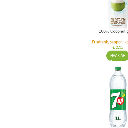
100% Coconut 
Frisdrank, sappen, ko
€
2,15
NAAR AH