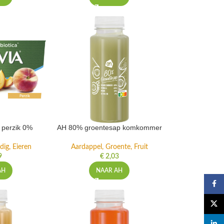
t perzik 0%
AH 80% groentesap komkommer
dig, Eieren
Aardappel, Groente, Fruit
9
€
2,03
AH
NAAR AH
Faceb
X