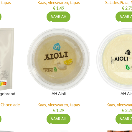
 tapas
Kaas, vleeswaren, tapas
Salades,Pizza, 
€
1,49
€
2,7
NAAR AH
NAAR 
ngebrand
AH Aioli
AH Aio
n Chocolade
Kaas, vleeswaren, tapas
Kaas, vleeswa
€
1,29
€
2,2
NAAR AH
NAAR 