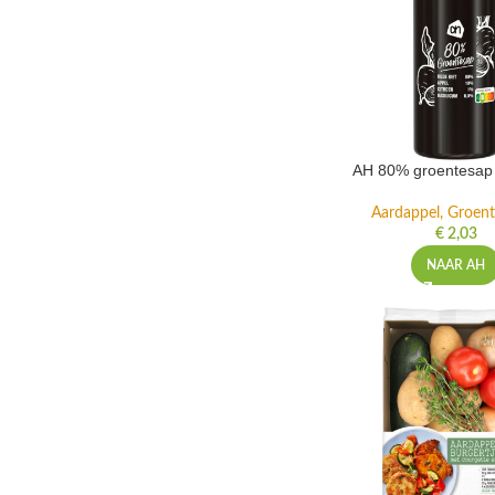
AH 80% groentesap 
Aardappel, Groente
€
2,03
NAAR AH