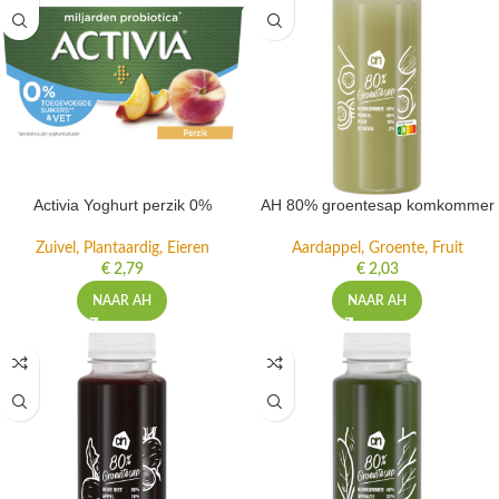
Activia Yoghurt perzik 0%
AH 80% groentesap komkommer
Zuivel, Plantaardig, Eieren
Aardappel, Groente, Fruit
€
2,79
€
2,03
NAAR AH
NAAR AH