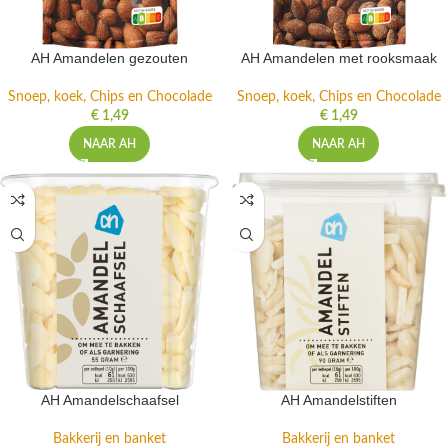
AH Amandelen gezouten
AH Amandelen met rooksmaak
Snoep, koek, Chips en Chocolade
Snoep, koek, Chips en Chocolade
€
1,49
€
1,49
NAAR AH
NAAR AH
AH Amandelschaafsel
AH Amandelstiften
Bakkerij en banket
Bakkerij en banket