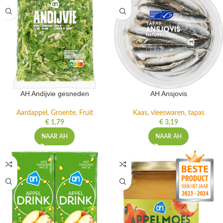
AH Andijvie gesneden
AH Ansjovis
Aardappel, Groente, Fruit
Kaas, vleeswaren, tapas
€
1,79
€
3,19
NAAR AH
NAAR AH