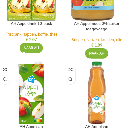
AH Appeldrink 10-pack
AH Appelmoes 0% suiker
toegevoegd
Frisdrank, sappen, koffie, thee
€
2,07
Soepen, sauzen, kruiden, olie
€
1,89
NAAR AH
NAAR AH
AH Appelsap
AH Appelsap