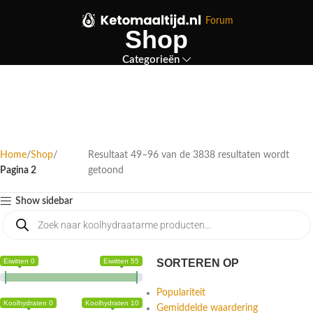
Forum
Shop
Categorieën
Home
Shop
Resultaat 49–96 van de 3838 resultaten wordt
Pagina 2
getoond
Show sidebar
Eiwitten 0
Eiwitten 55
SORTEREN OP
Populariteit
Koolhydraten 0
Koolhydraten 10
Gemiddelde waardering