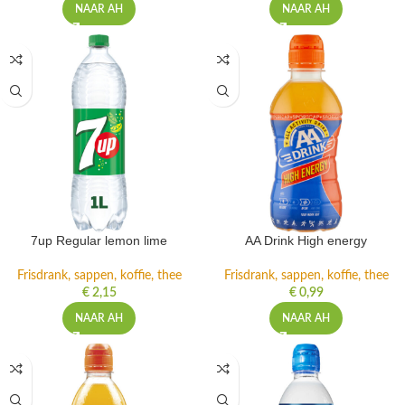
NAAR AH
NAAR AH
7up Regular lemon lime
AA Drink High energy
Frisdrank, sappen, koffie, thee
Frisdrank, sappen, koffie, thee
€
2,15
€
0,99
NAAR AH
NAAR AH