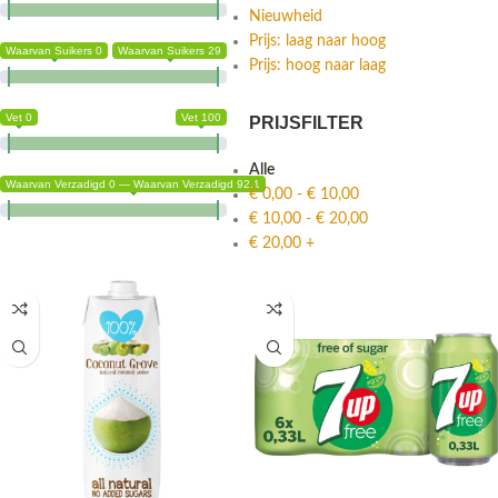
Nieuwheid
Prijs: laag naar hoog
Waarvan Suikers 0
Waarvan Suikers 29
Prijs: hoog naar laag
Vet 0
Vet 100
PRIJSFILTER
Alle
Waarvan Verzadigd 0 — Waarvan Verzadigd 92.1
€
0,00
-
€
10,00
€
10,00
-
€
20,00
€
20,00
+