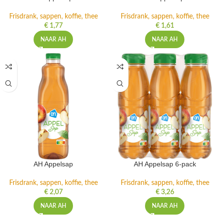
Frisdrank, sappen, koffie, thee
Frisdrank, sappen, koffie, thee
€
1,77
€
1,61
NAAR AH
NAAR AH
AH Appelsap
AH Appelsap 6-pack
Frisdrank, sappen, koffie, thee
Frisdrank, sappen, koffie, thee
€
2,07
€
3,26
NAAR AH
NAAR AH