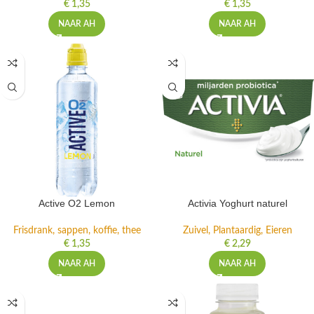
€
1,35
€
1,35
NAAR AH
NAAR AH
Active O2 Lemon
Activia Yoghurt naturel
Frisdrank, sappen, koffie, thee
Zuivel, Plantaardig, Eieren
€
1,35
€
2,29
NAAR AH
NAAR AH