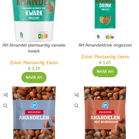
AH Amandel plantaardig variatie
AH Amandeldrink ongezoet
kwark
Zuivel, Plantaardig, Eieren
Zuivel, Plantaardig, Eieren
€
1,65
€
3,19
NAAR AH
NAAR AH