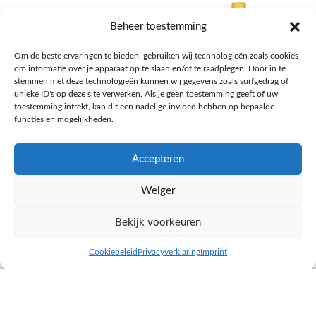
Beheer toestemming
Om de beste ervaringen te bieden, gebruiken wij technologieën zoals cookies
om informatie over je apparaat op te slaan en/of te raadplegen. Door in te
stemmen met deze technologieën kunnen wij gegevens zoals surfgedrag of
unieke ID's op deze site verwerken. Als je geen toestemming geeft of uw
toestemming intrekt, kan dit een nadelige invloed hebben op bepaalde
functies en mogelijkheden.
Accepteren
AH Appelsap 6-pack
AH Arachide olie
Weiger
Frisdrank, sappen, koffie, thee
Pasta, rijst en wereldkeuken
€
1,66
€
4,49
Bekijk voorkeuren
NAAR AH
NAAR AH
Cookiebeleid
Privacyverklaring
Imprint
inkel op
Filters