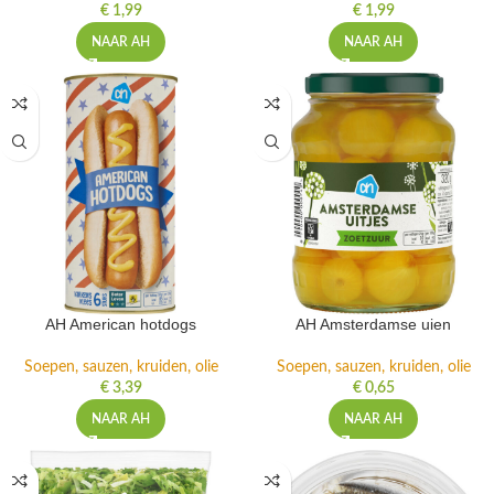
€
1,99
€
1,99
NAAR AH
NAAR AH
AH American hotdogs
AH Amsterdamse uien
Soepen, sauzen, kruiden, olie
Soepen, sauzen, kruiden, olie
€
3,39
€
0,65
NAAR AH
NAAR AH