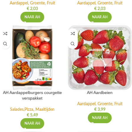
Aardappel, Groente, Fruit
Aardappel, Groente, Fruit
€
2,03
€
2,03
NAAR AH
NAAR AH
AH Aardappelburgers courgette
AH Aardbeien
verspakket
Aardappel, Groente, Fruit
Salades,Pizza, Maaltijden
€
3,99
€
5,49
NAAR AH
NAAR AH