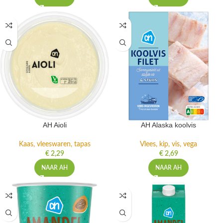
AH Aioli
AH Alaska koolvis
Kaas, vleeswaren, tapas
Vlees, kip, vis, vega
€
2,29
€
2,69
NAAR AH
NAAR AH