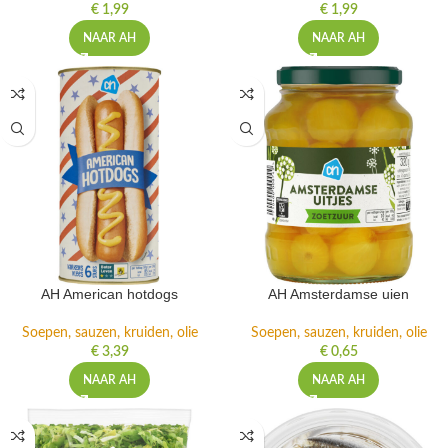
€
1,99
€
1,99
NAAR AH
NAAR AH
AH American hotdogs
AH Amsterdamse uien
Soepen, sauzen, kruiden, olie
Soepen, sauzen, kruiden, olie
€
3,39
€
0,65
NAAR AH
NAAR AH