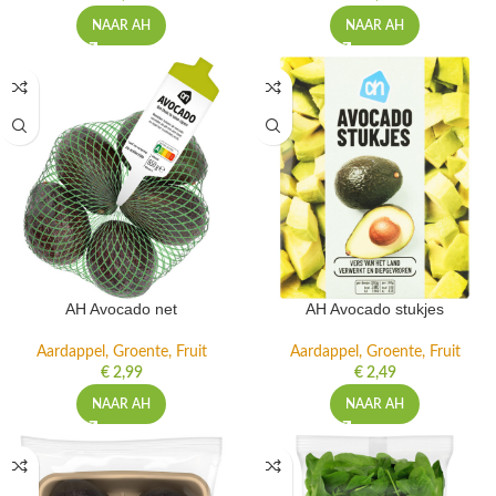
NAAR AH
NAAR AH
AH Avocado net
AH Avocado stukjes
Aardappel, Groente, Fruit
Aardappel, Groente, Fruit
€
2,99
€
2,49
NAAR AH
NAAR AH