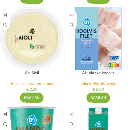
AH Aioli
AH Alaska koolvis
Kaas, vleeswaren, tapas
Vlees, kip, vis, vega
€
2,29
€
2,69
NAAR AH
NAAR AH