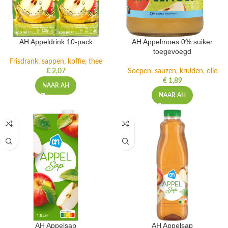
AH Appeldrink 10-pack
AH Appelmoes 0% suiker
toegevoegd
Frisdrank, sappen, koffie, thee
€
2,07
Soepen, sauzen, kruiden, olie
€
1,89
NAAR AH
NAAR AH
AH Appelsap
AH Appelsap