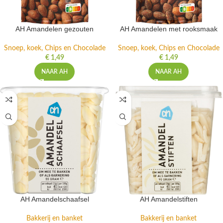
AH Amandelen gezouten
AH Amandelen met rooksmaak
Snoep, koek, Chips en Chocolade
Snoep, koek, Chips en Chocolade
€
1,49
€
1,49
NAAR AH
NAAR AH
AH Amandelschaafsel
AH Amandelstiften
Bakkerij en banket
Bakkerij en banket