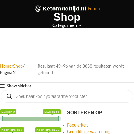
Forum
Shop
Categorieën
Home
Shop
Resultaat 49–96 van de 3838 resultaten wordt
Pagina 2
getoond
Show sidebar
Eiwitten 0
Eiwitten 55
SORTEREN OP
Populariteit
Koolhydraten 0
Koolhydraten 10
Gemiddelde waardering