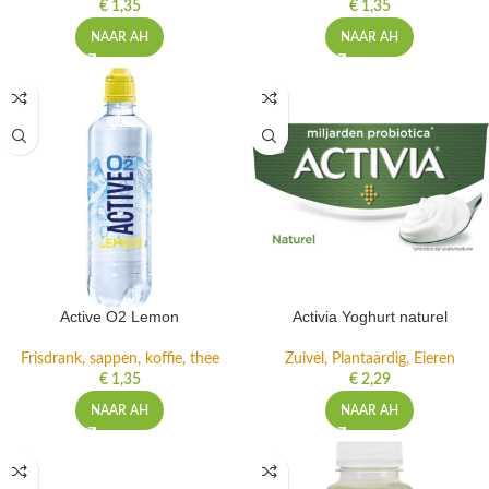
€
1,35
€
1,35
NAAR AH
NAAR AH
Active O2 Lemon
Activia Yoghurt naturel
Frisdrank, sappen, koffie, thee
Zuivel, Plantaardig, Eieren
€
1,35
€
2,29
NAAR AH
NAAR AH