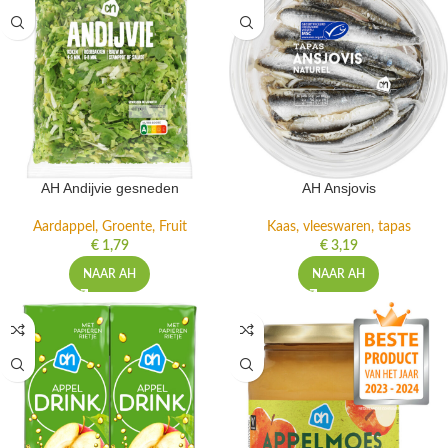
AH Andijvie gesneden
AH Ansjovis
Aardappel, Groente, Fruit
Kaas, vleeswaren, tapas
€
1,79
€
3,19
NAAR AH
NAAR AH