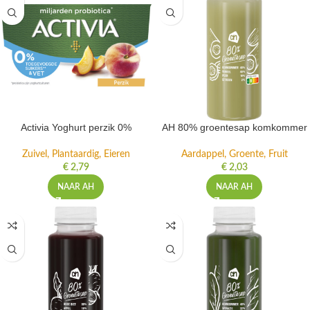
Activia Yoghurt perzik 0%
AH 80% groentesap komkommer
Zuivel, Plantaardig, Eieren
Aardappel, Groente, Fruit
€
2,79
€
2,03
NAAR AH
NAAR AH