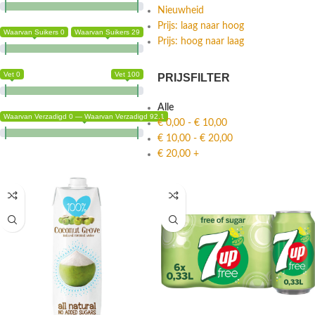
Nieuwheid
Prijs: laag naar hoog
Waarvan Suikers 0
Waarvan Suikers 29
Prijs: hoog naar laag
Vet 0
Vet 100
PRIJSFILTER
Alle
Waarvan Verzadigd 0 — Waarvan Verzadigd 92.1
€
0,00
-
€
10,00
€
10,00
-
€
20,00
€
20,00
+