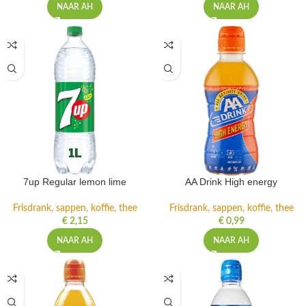
NAAR AH
NAAR AH
7up Regular lemon lime
AA Drink High energy
Frisdrank, sappen, koffie, thee
Frisdrank, sappen, koffie, thee
€
2,15
€
0,99
NAAR AH
NAAR AH