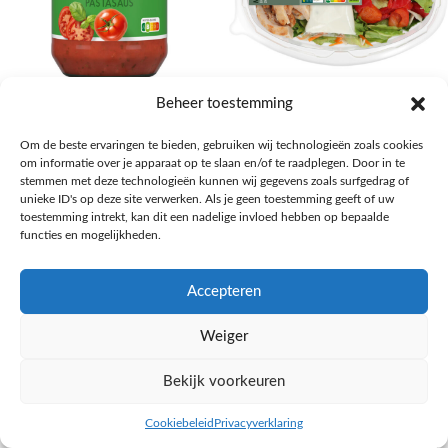
AH Basilicum pastasaus
AH Basis maaltijdsalade gegrilde
Beheer toestemming
kip
Pasta, rijst en wereldkeuken
Om de beste ervaringen te bieden, gebruiken wij technologieën zoals cookies
€
1,59
Salades,Pizza, Maaltijden
om informatie over je apparaat op te slaan en/of te raadplegen. Door in te
€
3,39
NAAR AH
stemmen met deze technologieën kunnen wij gegevens zoals surfgedrag of
NAAR AH
unieke ID's op deze site verwerken. Als je geen toestemming geeft of uw
toestemming intrekt, kan dit een nadelige invloed hebben op bepaalde
functies en mogelijkheden.
Accepteren
Weiger
Bekijk voorkeuren
Cookiebeleid
Privacyverklaring
inkel op
Filters