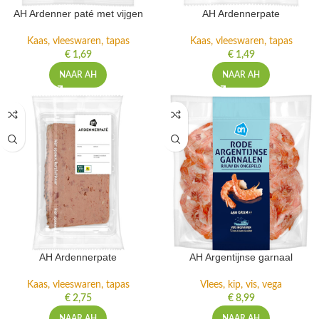
AH Ardenner paté met vijgen
AH Ardennerpate
Kaas, vleeswaren, tapas
Kaas, vleeswaren, tapas
€
1,69
€
1,49
NAAR AH
NAAR AH
AH Ardennerpate
AH Argentijnse garnaal
Kaas, vleeswaren, tapas
Vlees, kip, vis, vega
€
2,75
€
8,99
NAAR AH
NAAR AH