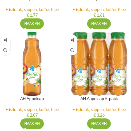
Frisdrank, sappen, koffie, thee
Frisdrank, sappen, koffie, thee
€
1,77
€
1,61
NAAR AH
NAAR AH
AH Appelsap
AH Appelsap 6-pack
Frisdrank, sappen, koffie, thee
Frisdrank, sappen, koffie, thee
€
2,07
€
3,26
NAAR AH
NAAR AH