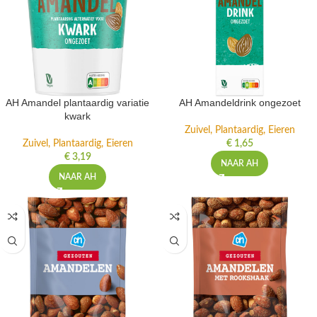
AH Amandel plantaardig variatie
AH Amandeldrink ongezoet
kwark
Zuivel, Plantaardig, Eieren
Zuivel, Plantaardig, Eieren
€
1,65
€
3,19
NAAR AH
NAAR AH