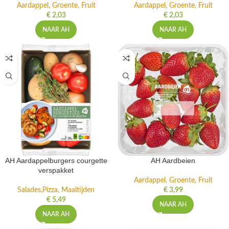
Aardappel, Groente, Fruit
Aardappel, Groente, Fruit
€
2,03
€
2,03
NAAR AH
NAAR AH
AH Aardappelburgers courgette
AH Aardbeien
verspakket
Aardappel, Groente, Fruit
Salades,Pizza, Maaltijden
€
3,99
€
5,49
NAAR AH
NAAR AH