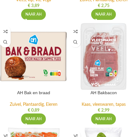
Vlees, kip, vis, vega
Zuivel, Plantaardig, Eieren
€
3,89
€
2,75
NAAR AH
NAAR AH
AH Bak en braad
AH Bakbacon
Zuivel, Plantaardig, Eieren
Kaas, vleeswaren, tapas
€
0,89
€
2,99
NAAR AH
NAAR AH