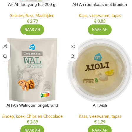
AH Ah foe yong hai 200 gr
AH Ah roomkaas met kruiden
Salades,Pizza, Maaltijden
Kaas, vleeswaren, tapas
€
2,79
€
0,85
NAAR AH
NAAR AH
AH Ah Walnoten ongebrand
AH Aioli
Snoep, koek, Chips en Chocolade
Kaas, vleeswaren, tapas
€
2,89
€
1,29
NAAR AH
NAAR AH