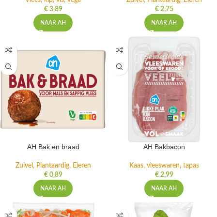
Vlees, kip, vis, vega
Zuivel, Plantaardig, Eieren
€
3,89
€
2,75
NAAR AH
NAAR AH
AH Bak en braad
AH Bakbacon
Zuivel, Plantaardig, Eieren
Kaas, vleeswaren, tapas
€
0,89
€
2,99
NAAR AH
NAAR AH