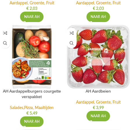
Aardappel, Groente, Fruit
Aardappel, Groente, Fruit
€
2,03
€
2,03
NAAR AH
NAAR AH
AH Aardappelburgers courgette
AH Aardbeien
verspakket
Aardappel, Groente, Fruit
Salades,Pizza, Maaltijden
€
3,99
€
5,49
NAAR AH
NAAR AH