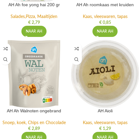
AH Ah foe yong hai 200 gr
AH Ah roomkaas met kruiden
Salades,Pizza, Maaltijden
Kaas, vleeswaren, tapas
€
2,79
€
0,85
NAAR AH
NAAR AH
AH Ah Walnoten ongebrand
AH Aioli
Snoep, koek, Chips en Chocolade
Kaas, vleeswaren, tapas
€
2,89
€
1,29
NAAR AH
NAAR AH