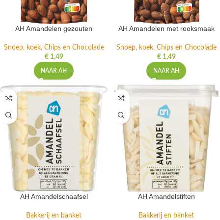
AH Amandelen gezouten
AH Amandelen met rooksmaak
Snoep, koek, Chips en Chocolade
Snoep, koek, Chips en Chocolade
€
1,49
€
1,49
NAAR AH
NAAR AH
AH Amandelschaafsel
AH Amandelstiften
Bakkerij en banket
Bakkerij en banket