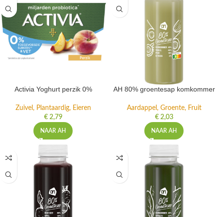
Activia Yoghurt perzik 0%
AH 80% groentesap komkommer
Zuivel, Plantaardig, Eieren
Aardappel, Groente, Fruit
€
2,79
€
2,03
NAAR AH
NAAR AH