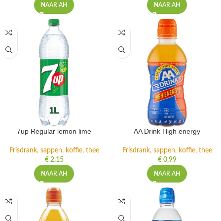
NAAR AH
NAAR AH
7up Regular lemon lime
AA Drink High energy
Frisdrank, sappen, koffie, thee
Frisdrank, sappen, koffie, thee
€
2,15
€
0,99
NAAR AH
NAAR AH