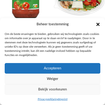
AH Basilicum pastasaus
AH Basis maaltijdsalade gegrilde
Beheer toestemming
kip
Pasta, rijst en wereldkeuken
Om de beste ervaringen te bieden, gebruiken wij technologieën zoals cookies
€
1,59
Salades,Pizza, Maaltijden
om informatie over je apparaat op te slaan en/of te raadplegen. Door in te
€
3,39
NAAR AH
stemmen met deze technologieën kunnen wij gegevens zoals surfgedrag of
NAAR AH
unieke ID's op deze site verwerken. Als je geen toestemming geeft of uw
toestemming intrekt, kan dit een nadelige invloed hebben op bepaalde
functies en mogelijkheden.
Accepteren
Weiger
Bekijk voorkeuren
Privacyverklaring
Imprint
inkel op
Filters