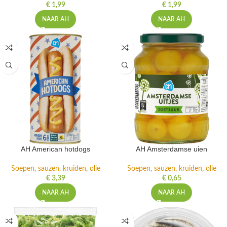
€
1,99
€
1,99
NAAR AH
NAAR AH
AH American hotdogs
AH Amsterdamse uien
Soepen, sauzen, kruiden, olie
Soepen, sauzen, kruiden, olie
€
3,39
€
0,65
NAAR AH
NAAR AH