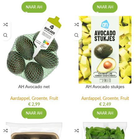
NAAR AH
NAAR AH
AH Avocado net
AH Avocado stukjes
Aardappel, Groente, Fruit
Aardappel, Groente, Fruit
€
2,99
€
2,49
NAAR AH
NAAR AH