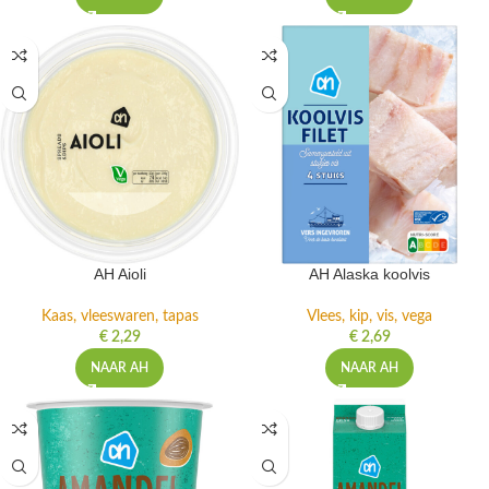
AH Aioli
AH Alaska koolvis
Kaas, vleeswaren, tapas
Vlees, kip, vis, vega
€
2,29
€
2,69
NAAR AH
NAAR AH