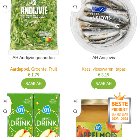
AH Andijvie gesneden
AH Ansjovis
Aardappel, Groente, Fruit
Kaas, vleeswaren, tapas
€
1,79
€
3,19
NAAR AH
NAAR AH