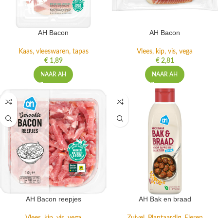
AH Bacon
AH Bacon
Kaas, vleeswaren, tapas
Vlees, kip, vis, vega
€
1,89
€
2,81
NAAR AH
NAAR AH
AH Bacon reepjes
AH Bak en braad