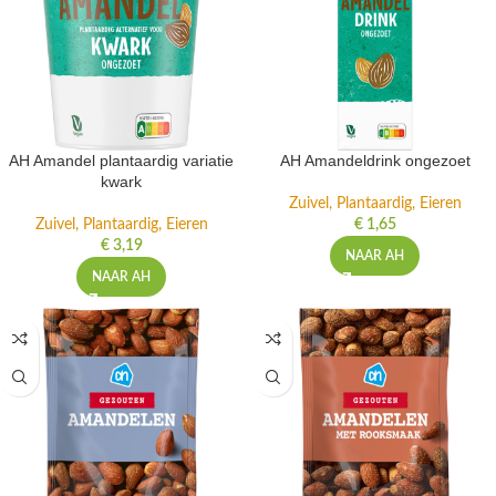
AH Amandel plantaardig variatie
AH Amandeldrink ongezoet
kwark
Zuivel, Plantaardig, Eieren
Zuivel, Plantaardig, Eieren
€
1,65
€
3,19
NAAR AH
NAAR AH