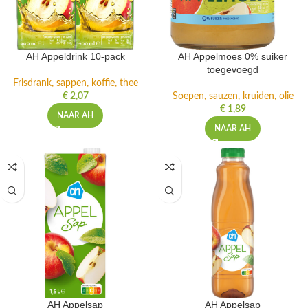
AH Appeldrink 10-pack
AH Appelmoes 0% suiker
toegevoegd
Frisdrank, sappen, koffie, thee
€
2,07
Soepen, sauzen, kruiden, olie
€
1,89
NAAR AH
NAAR AH
AH Appelsap
AH Appelsap