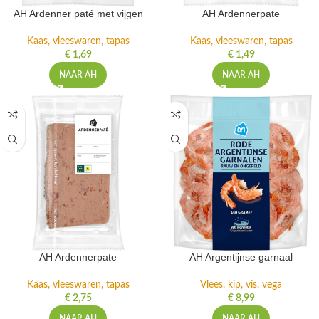
AH Ardenner paté met vijgen
AH Ardennerpate
Kaas, vleeswaren, tapas
Kaas, vleeswaren, tapas
€
1,69
€
1,49
NAAR AH
NAAR AH
AH Ardennerpate
AH Argentijnse garnaal
Kaas, vleeswaren, tapas
Vlees, kip, vis, vega
€
2,75
€
8,99
NAAR AH
NAAR AH