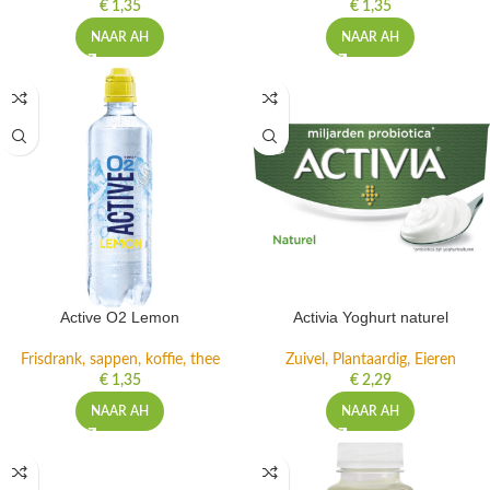
€
1,35
€
1,35
NAAR AH
NAAR AH
Active O2 Lemon
Activia Yoghurt naturel
Frisdrank, sappen, koffie, thee
Zuivel, Plantaardig, Eieren
€
1,35
€
2,29
NAAR AH
NAAR AH