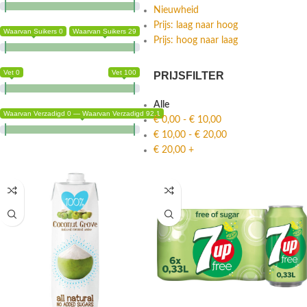
Nieuwheid
Prijs: laag naar hoog
Waarvan Suikers 0
Waarvan Suikers 29
Prijs: hoog naar laag
Vet 0
Vet 100
PRIJSFILTER
Alle
Waarvan Verzadigd 0 — Waarvan Verzadigd 92.1
€
0,00
-
€
10,00
€
10,00
-
€
20,00
€
20,00
+