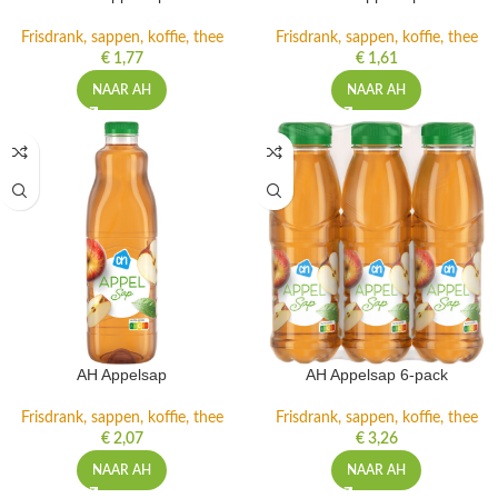
Frisdrank, sappen, koffie, thee
Frisdrank, sappen, koffie, thee
€
1,77
€
1,61
NAAR AH
NAAR AH
AH Appelsap
AH Appelsap 6-pack
Frisdrank, sappen, koffie, thee
Frisdrank, sappen, koffie, thee
€
2,07
€
3,26
NAAR AH
NAAR AH