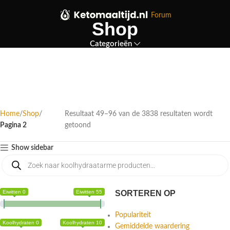
Forum
Shop
Categorieën
Home
Shop
Resultaat 49–96 van de 3838 resultaten wordt
Pagina 2
getoond
Show sidebar
Eiwitten 0
Eiwitten 55
SORTEREN OP
Populariteit
Koolhydraten 0
Koolhydraten 10
Gemiddelde waardering