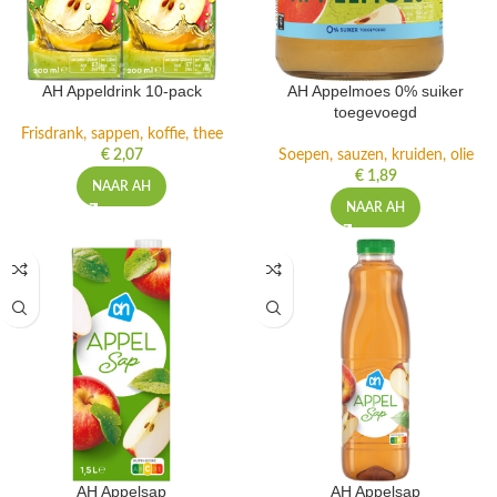
AH Appeldrink 10-pack
AH Appelmoes 0% suiker
toegevoegd
Frisdrank, sappen, koffie, thee
€
2,07
Soepen, sauzen, kruiden, olie
€
1,89
NAAR AH
NAAR AH
AH Appelsap
AH Appelsap