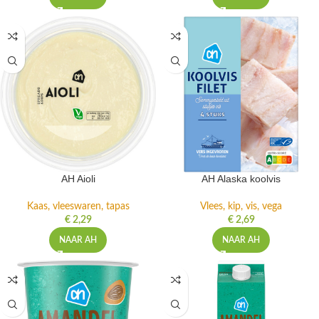
AH Aioli
AH Alaska koolvis
Kaas, vleeswaren, tapas
Vlees, kip, vis, vega
€
2,29
€
2,69
NAAR AH
NAAR AH