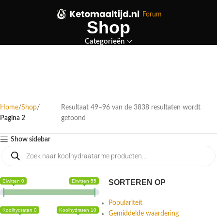
Forum
Shop
Categorieën
Home
Shop
Resultaat 49–96 van de 3838 resultaten wordt
Pagina 2
getoond
Show sidebar
Eiwitten 0
Eiwitten 55
SORTEREN OP
Populariteit
Koolhydraten 0
Koolhydraten 10
Gemiddelde waardering