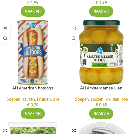
€
1,99
€
1,99
NAAR AH
NAAR AH
AH American hotdogs
AH Amsterdamse uien
Soepen, sauzen, kruiden, olie
Soepen, sauzen, kruiden, olie
€
3,39
€
0,65
NAAR AH
NAAR AH