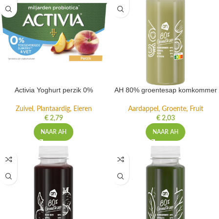
Activia Yoghurt perzik 0%
AH 80% groentesap komkommer
Zuivel, Plantaardig, Eieren
Aardappel, Groente, Fruit
€
2,79
€
2,03
NAAR AH
NAAR AH