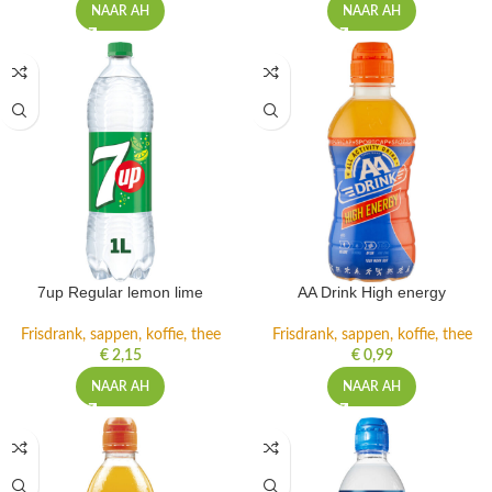
NAAR AH
NAAR AH
7up Regular lemon lime
AA Drink High energy
Frisdrank, sappen, koffie, thee
Frisdrank, sappen, koffie, thee
€
2,15
€
0,99
NAAR AH
NAAR AH