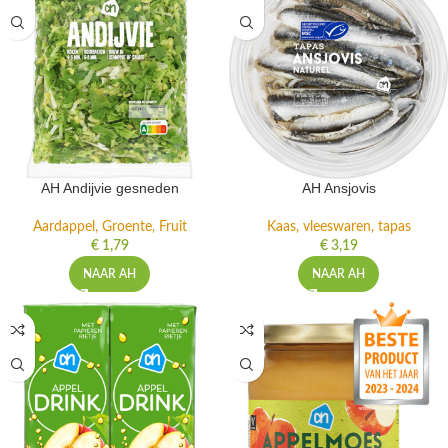
AH Andijvie gesneden
AH Ansjovis
Aardappel, Groente, Fruit
Kaas, vleeswaren, tapas
€
1,79
€
3,19
NAAR AH
NAAR AH