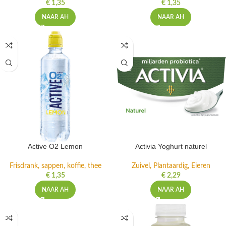
€
1,35
€
1,35
NAAR AH
NAAR AH
Active O2 Lemon
Activia Yoghurt naturel
Frisdrank, sappen, koffie, thee
Zuivel, Plantaardig, Eieren
€
1,35
€
2,29
NAAR AH
NAAR AH