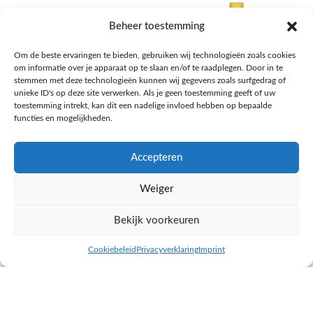
Beheer toestemming
Om de beste ervaringen te bieden, gebruiken wij technologieën zoals cookies
om informatie over je apparaat op te slaan en/of te raadplegen. Door in te
stemmen met deze technologieën kunnen wij gegevens zoals surfgedrag of
unieke ID's op deze site verwerken. Als je geen toestemming geeft of uw
toestemming intrekt, kan dit een nadelige invloed hebben op bepaalde
functies en mogelijkheden.
Accepteren
AH Appelsap 6-pack
AH Arachide olie
Weiger
Frisdrank, sappen, koffie, thee
Pasta, rijst en wereldkeuken
€
1,66
€
4,49
Bekijk voorkeuren
NAAR AH
NAAR AH
Cookiebeleid
Privacyverklaring
Imprint
inkel op
Filters