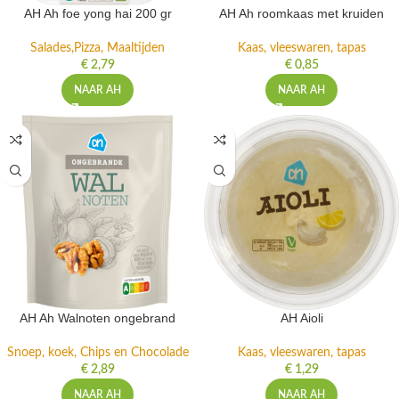
AH Ah foe yong hai 200 gr
AH Ah roomkaas met kruiden
Salades,Pizza, Maaltijden
Kaas, vleeswaren, tapas
€
2,79
€
0,85
NAAR AH
NAAR AH
AH Ah Walnoten ongebrand
AH Aioli
Snoep, koek, Chips en Chocolade
Kaas, vleeswaren, tapas
€
2,89
€
1,29
NAAR AH
NAAR AH