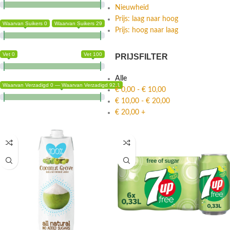
Nieuwheid
Prijs: laag naar hoog
Waarvan Suikers 0
Waarvan Suikers 29
Prijs: hoog naar laag
Vet 0
Vet 100
PRIJSFILTER
Alle
Waarvan Verzadigd 0 — Waarvan Verzadigd 92.1
€
0,00
-
€
10,00
€
10,00
-
€
20,00
€
20,00
+