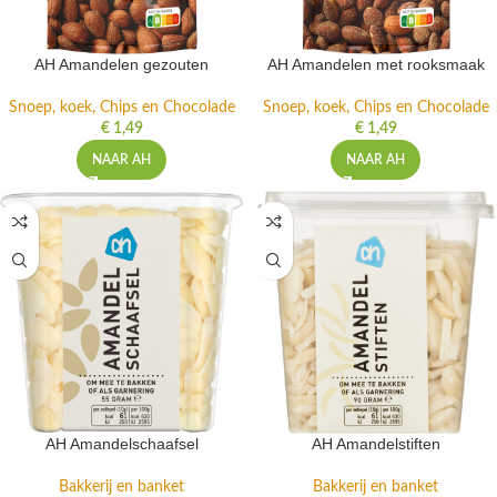
AH Amandelen gezouten
AH Amandelen met rooksmaak
Snoep, koek, Chips en Chocolade
Snoep, koek, Chips en Chocolade
€
1,49
€
1,49
NAAR AH
NAAR AH
AH Amandelschaafsel
AH Amandelstiften
Bakkerij en banket
Bakkerij en banket