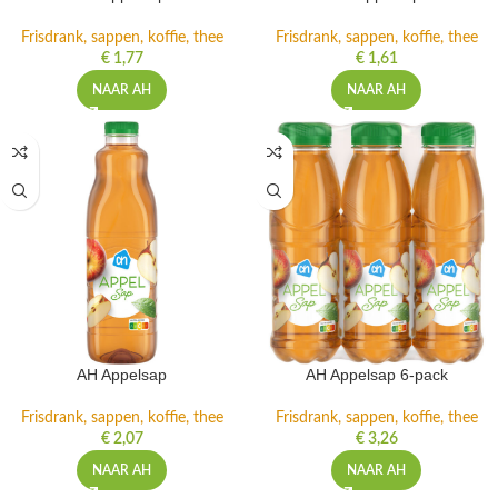
Frisdrank, sappen, koffie, thee
Frisdrank, sappen, koffie, thee
€
1,77
€
1,61
NAAR AH
NAAR AH
AH Appelsap
AH Appelsap 6-pack
Frisdrank, sappen, koffie, thee
Frisdrank, sappen, koffie, thee
€
2,07
€
3,26
NAAR AH
NAAR AH