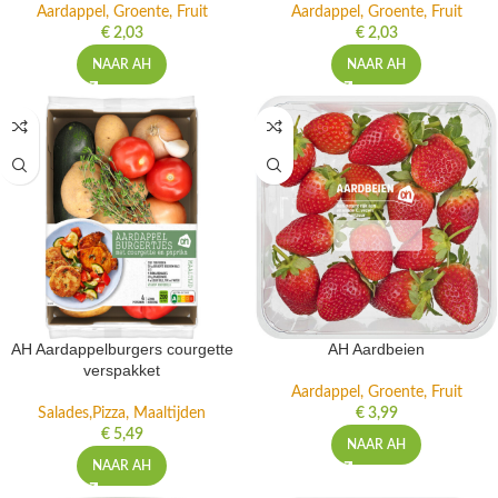
Aardappel, Groente, Fruit
Aardappel, Groente, Fruit
€
2,03
€
2,03
NAAR AH
NAAR AH
AH Aardappelburgers courgette
AH Aardbeien
verspakket
Aardappel, Groente, Fruit
Salades,Pizza, Maaltijden
€
3,99
€
5,49
NAAR AH
NAAR AH