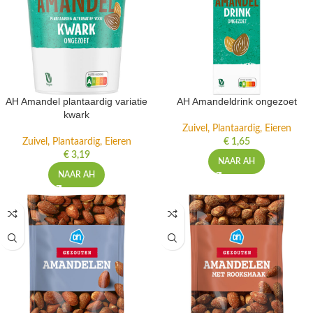
AH Amandel plantaardig variatie
AH Amandeldrink ongezoet
kwark
Zuivel, Plantaardig, Eieren
Zuivel, Plantaardig, Eieren
€
1,65
€
3,19
NAAR AH
NAAR AH