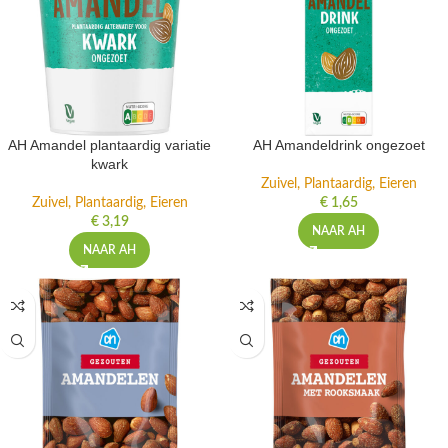
AH Amandel plantaardig variatie
AH Amandeldrink ongezoet
kwark
Zuivel, Plantaardig, Eieren
Zuivel, Plantaardig, Eieren
€
1,65
€
3,19
NAAR AH
NAAR AH