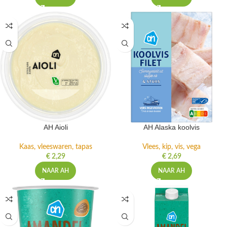
AH Aioli
AH Alaska koolvis
Kaas, vleeswaren, tapas
Vlees, kip, vis, vega
€
2,29
€
2,69
NAAR AH
NAAR AH