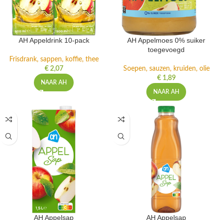
AH Appeldrink 10-pack
AH Appelmoes 0% suiker
toegevoegd
Frisdrank, sappen, koffie, thee
€
2,07
Soepen, sauzen, kruiden, olie
€
1,89
NAAR AH
NAAR AH
AH Appelsap
AH Appelsap