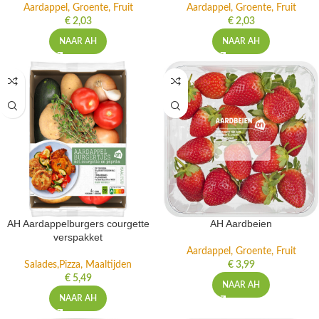
Aardappel, Groente, Fruit
Aardappel, Groente, Fruit
€
2,03
€
2,03
NAAR AH
NAAR AH
AH Aardappelburgers courgette
AH Aardbeien
verspakket
Aardappel, Groente, Fruit
Salades,Pizza, Maaltijden
€
3,99
€
5,49
NAAR AH
NAAR AH