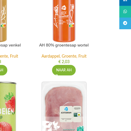
linked
What
Teleg
sap venkel
AH 80% groentesap wortel
ente, Fruit
Aardappel, Groente, Fruit
3
€
2,03
AH
NAAR AH