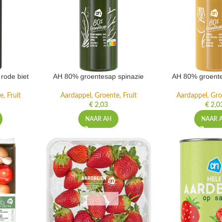
rode biet
AH 80% groentesap spinazie
AH 80% groente
, Fruit
Aardappel, Groente, Fruit
Aardappel, Gro
€
2,03
€
2,0
NAAR AH
NAAR 