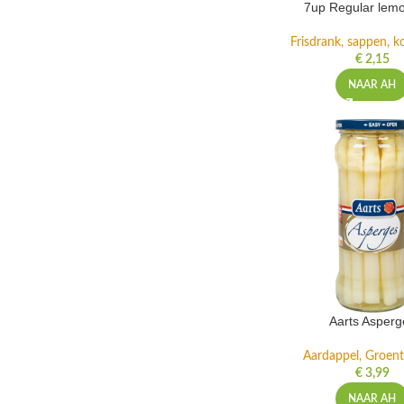
7up Regular lemo
Frisdrank, sappen, ko
€
2,15
NAAR AH
Aarts Asperg
Aardappel, Groente
€
3,99
NAAR AH