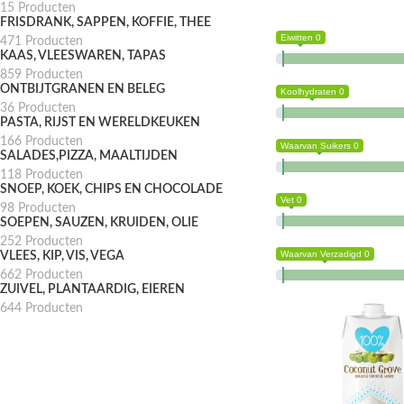
15 Producten
FRISDRANK, SAPPEN, KOFFIE, THEE
Eiwitten 0
471 Producten
KAAS, VLEESWAREN, TAPAS
859 Producten
ONTBIJTGRANEN EN BELEG
Koolhydraten 0
36 Producten
PASTA, RIJST EN WERELDKEUKEN
166 Producten
Waarvan Suikers 0
SALADES,PIZZA, MAALTIJDEN
118 Producten
SNOEP, KOEK, CHIPS EN CHOCOLADE
Vet 0
98 Producten
SOEPEN, SAUZEN, KRUIDEN, OLIE
252 Producten
Waarvan Verzadigd 0
VLEES, KIP, VIS, VEGA
662 Producten
ZUIVEL, PLANTAARDIG, EIEREN
644 Producten