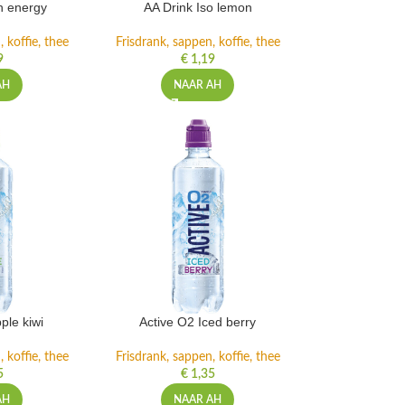
h energy
AA Drink Iso lemon
 koffie, thee
Frisdrank, sappen, koffie, thee
9
€
1,19
AH
NAAR AH
ple kiwi
Active O2 Iced berry
 koffie, thee
Frisdrank, sappen, koffie, thee
5
€
1,35
AH
NAAR AH