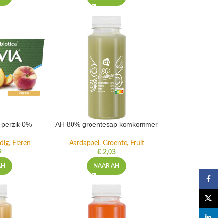
t perzik 0%
AH 80% groentesap komkommer
dig, Eieren
Aardappel, Groente, Fruit
9
€
2,03
AH
NAAR AH
Faceb
X