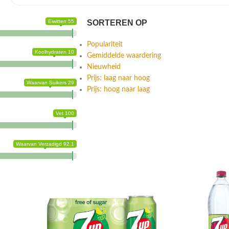
Eiwitten 55
SORTEREN OP
Populariteit
Koolhydraten 10
Gemiddelde waardering
Nieuwheid
Prijs: laag naar hoog
Waarvan Suikers 29
Prijs: hoog naar laag
Vet 100
Waarvan Verzadigd 92.1