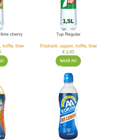
lime cherry
7up Regular
 koffie, thee
Frisdrank, sappen, koffie, thee
5
€
2,45
AH
NAAR AH