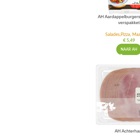
AH Aardappelburgers
verspakket
Salades,Pizza, Maa
€
5,49
NAAR AH
AH Achterh