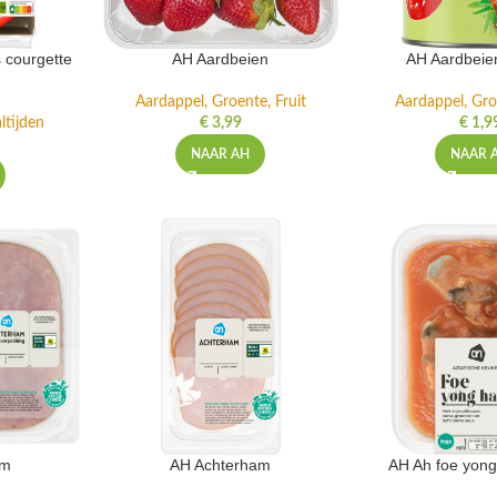
 courgette
AH Aardbeien
AH Aardbeie
Aardappel, Groente, Fruit
Aardappel, Gro
ltijden
€
3,99
€
1,9
NAAR AH
NAAR 
am
AH Achterham
AH Ah foe yong