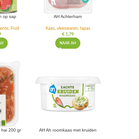
n op sap
AH Achterham
ente, Fruit
Kaas, vleeswaren, tapas
9
€
1,79
AH
NAAR AH
 hai 200 gr
AH Ah roomkaas met kruiden