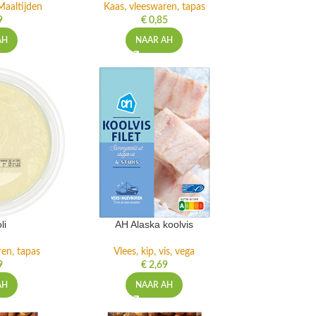
Maaltijden
Kaas, vleeswaren, tapas
9
€
0,85
AH
NAAR AH
li
AH Alaska koolvis
ren, tapas
Vlees, kip, vis, vega
9
€
2,69
AH
NAAR AH