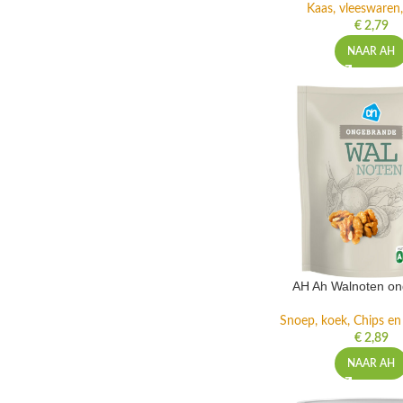
Kaas, vleeswaren,
€
2,79
NAAR AH
AH Ah Walnoten o
Snoep, koek, Chips e
€
2,89
NAAR AH