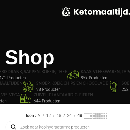
Shop
FRISDRANK, SAPPEN, KOFFIE, THEE
KAAS, VLEESWAREN, TAP
471 Producten
859 Producten
MAALTIJDEN
SNOEP, KOEK, CHIPS EN CHOCOLADE
SOE
98 Producten
252 
, VIS, VEGA
ZUIVEL, PLANTAARDIG, EIEREN
cten
644 Producten
Toon
9
12
18
24
48