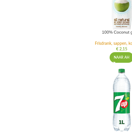
100% Coconut 
Frisdrank, sappen, ko
€
2,15
NAAR AH