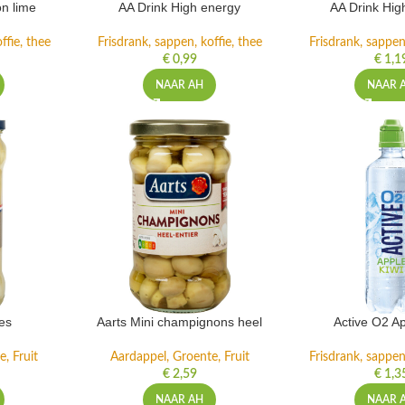
n lime
AA Drink High energy
AA Drink Hig
ffie, thee
Frisdrank, sappen, koffie, thee
Frisdrank, sappen,
€
0,99
€
1,1
NAAR AH
NAAR 
es
Aarts Mini champignons heel
Active O2 Ap
, Fruit
Aardappel, Groente, Fruit
Frisdrank, sappen,
€
2,59
€
1,3
NAAR AH
NAAR 