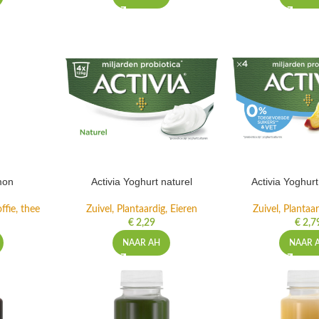
mon
Activia Yoghurt naturel
Activia Yoghur
ffie, thee
Zuivel, Plantaardig, Eieren
Zuivel, Plantaar
€
2,29
€
2,7
NAAR AH
NAAR 