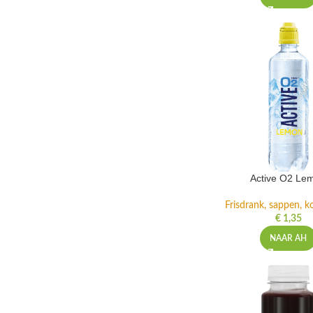
Active O2 Le
Frisdrank, sappen, ko
€
1,35
NAAR AH