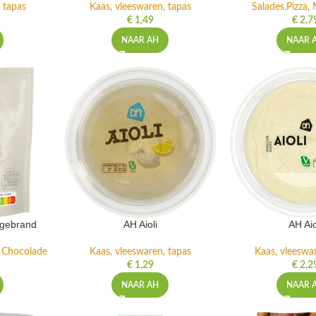
 tapas
Kaas, vleeswaren, tapas
Salades,Pizza, 
€
1,49
€
2,7
NAAR AH
NAAR 
ngebrand
AH Aioli
AH Aio
n Chocolade
Kaas, vleeswaren, tapas
Kaas, vleeswa
€
1,29
€
2,2
NAAR AH
NAAR 