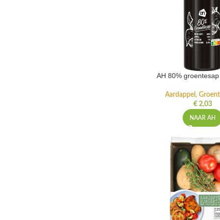
AH 80% groentesap 
Aardappel, Groente
€
2,03
NAAR AH