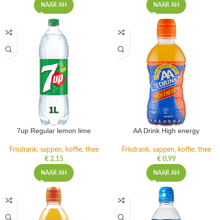
NAAR AH
NAAR AH
7up Regular lemon lime
AA Drink High energy
Frisdrank, sappen, koffie, thee
Frisdrank, sappen, koffie, thee
€
2,15
€
0,99
NAAR AH
NAAR AH