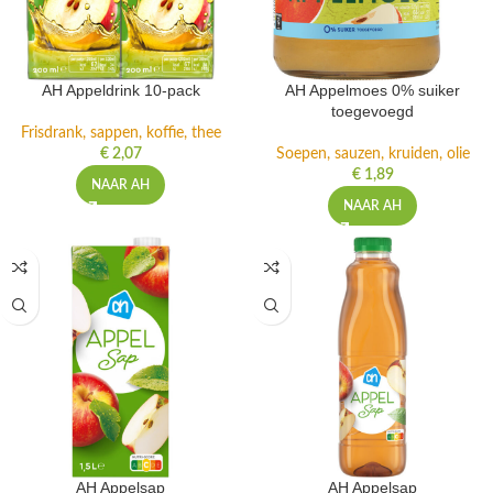
AH Appeldrink 10-pack
AH Appelmoes 0% suiker
toegevoegd
Frisdrank, sappen, koffie, thee
€
2,07
Soepen, sauzen, kruiden, olie
€
1,89
NAAR AH
NAAR AH
AH Appelsap
AH Appelsap