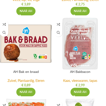
Vlees, kip, vis, vega
Zuivel, Plantaardig, Eieren
€
3,89
€
2,75
NAAR AH
NAAR AH
AH Bak en braad
AH Bakbacon
Zuivel, Plantaardig, Eieren
Kaas, vleeswaren, tapas
€
0,89
€
2,99
NAAR AH
NAAR AH