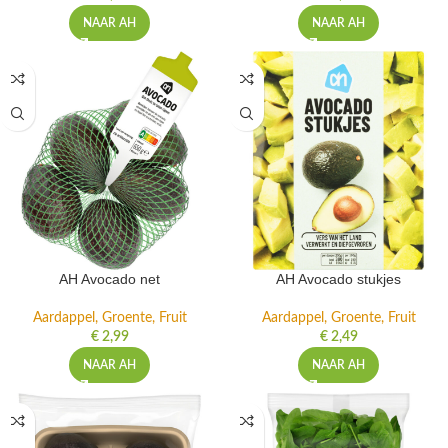
NAAR AH
NAAR AH
AH Avocado net
AH Avocado stukjes
Aardappel, Groente, Fruit
Aardappel, Groente, Fruit
€
2,99
€
2,49
NAAR AH
NAAR AH