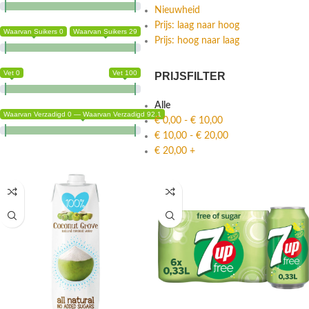
Nieuwheid
Prijs: laag naar hoog
Waarvan Suikers 0
Waarvan Suikers 29
Prijs: hoog naar laag
Vet 0
Vet 100
PRIJSFILTER
Alle
Waarvan Verzadigd 0 — Waarvan Verzadigd 92.1
€
0,00
-
€
10,00
€
10,00
-
€
20,00
€
20,00
+