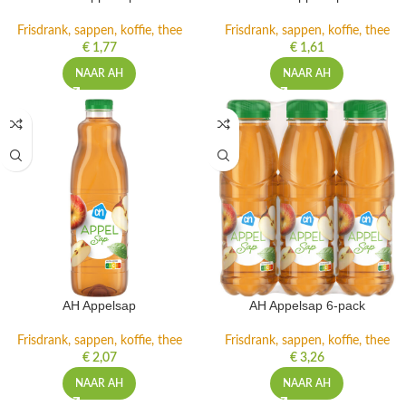
Frisdrank, sappen, koffie, thee
Frisdrank, sappen, koffie, thee
€
1,77
€
1,61
NAAR AH
NAAR AH
AH Appelsap
AH Appelsap 6-pack
Frisdrank, sappen, koffie, thee
Frisdrank, sappen, koffie, thee
€
2,07
€
3,26
NAAR AH
NAAR AH