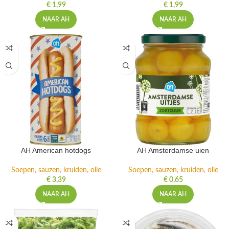
€
1,99
€
1,99
NAAR AH
NAAR AH
AH American hotdogs
AH Amsterdamse uien
Soepen, sauzen, kruiden, olie
Soepen, sauzen, kruiden, olie
€
3,39
€
0,65
NAAR AH
NAAR AH