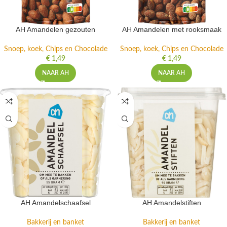
AH Amandelen gezouten
AH Amandelen met rooksmaak
Snoep, koek, Chips en Chocolade
Snoep, koek, Chips en Chocolade
€
1,49
€
1,49
NAAR AH
NAAR AH
AH Amandelschaafsel
AH Amandelstiften
Bakkerij en banket
Bakkerij en banket