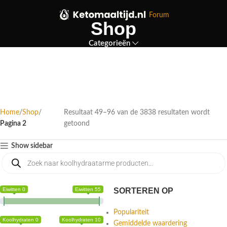
Forum
Shop
Categorieën
Home
Shop
Resultaat 49–96 van de 3838 resultaten wordt
Pagina 2
getoond
Show sidebar
Eiwitten 0
Eiwitten 55
SORTEREN OP
Populariteit
Koolhydraten 0
Koolhydraten 10
Gemiddelde waardering