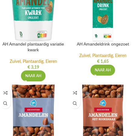
AH Amandel plantaardig variatie
AH Amandeldrink ongezoet
kwark
Zuivel, Plantaardig, Eieren
Zuivel, Plantaardig, Eieren
€
1,65
€
3,19
NAAR AH
NAAR AH