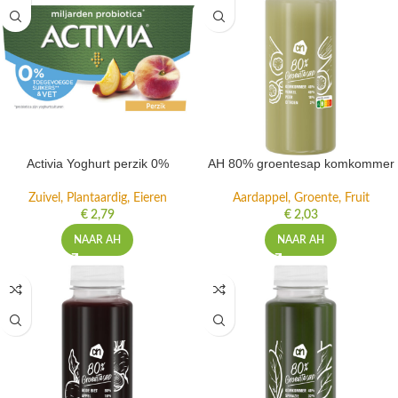
Activia Yoghurt perzik 0%
AH 80% groentesap komkommer
Zuivel, Plantaardig, Eieren
Aardappel, Groente, Fruit
€
2,79
€
2,03
NAAR AH
NAAR AH