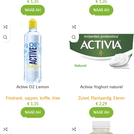
€
1,35
€
1,35
NAAR AH
NAAR AH
Active O2 Lemon
Activia Yoghurt naturel
Frisdrank, sappen, koffie, thee
Zuivel, Plantaardig, Eieren
€
1,35
€
2,29
NAAR AH
NAAR AH