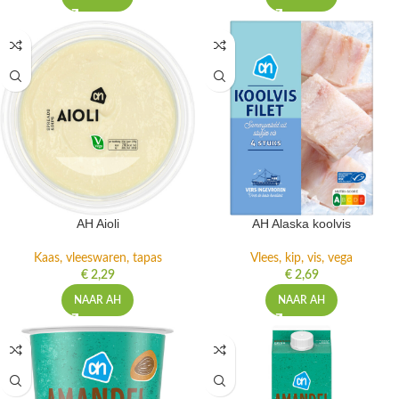
AH Aioli
AH Alaska koolvis
Kaas, vleeswaren, tapas
Vlees, kip, vis, vega
€
2,29
€
2,69
NAAR AH
NAAR AH