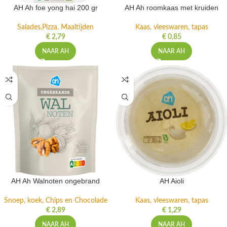
AH Ah foe yong hai 200 gr
AH Ah roomkaas met kruiden
Salades,Pizza, Maaltijden
Kaas, vleeswaren, tapas
€
2,79
€
0,85
NAAR AH
NAAR AH
AH Ah Walnoten ongebrand
AH Aioli
Snoep, koek, Chips en Chocolade
Kaas, vleeswaren, tapas
€
2,89
€
1,29
NAAR AH
NAAR AH