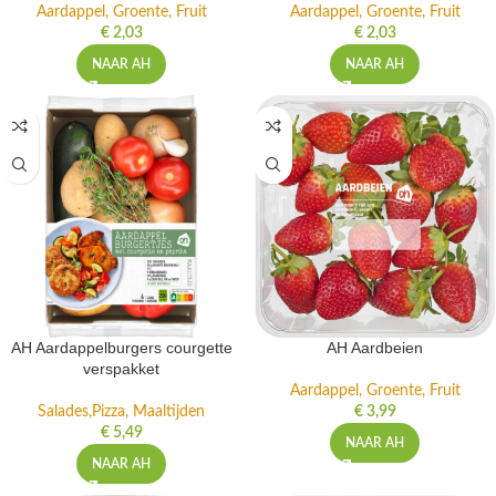
Aardappel, Groente, Fruit
Aardappel, Groente, Fruit
€
2,03
€
2,03
NAAR AH
NAAR AH
AH Aardappelburgers courgette
AH Aardbeien
verspakket
Aardappel, Groente, Fruit
Salades,Pizza, Maaltijden
€
3,99
€
5,49
NAAR AH
NAAR AH