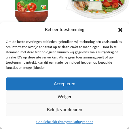
AH Basilicum pastasaus
AH Basis maaltijdsalade gegrilde
Beheer toestemming
kip
Pasta, rijst en wereldkeuken
Om de beste ervaringen te bieden, gebruiken wij technologieën zoals cookies
€
1,59
Salades,Pizza, Maaltijden
om informatie over je apparaat op te slaan en/of te raadplegen. Door in te
€
3,39
NAAR AH
stemmen met deze technologieën kunnen wij gegevens zoals surfgedrag of
NAAR AH
unieke ID's op deze site verwerken. Als je geen toestemming geeft of uw
toestemming intrekt, kan dit een nadelige invloed hebben op bepaalde
functies en mogelijkheden.
Accepteren
Weiger
Bekijk voorkeuren
Cookiebeleid
Privacyverklaring
Imprint
inkel op
Filters