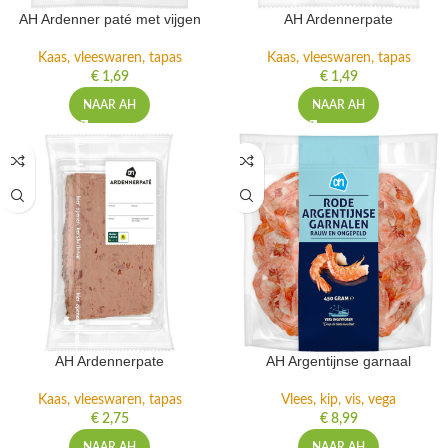
AH Ardenner paté met vijgen
AH Ardennerpate
Kaas, vleeswaren, tapas
Kaas, vleeswaren, tapas
€
1,69
€
1,49
NAAR AH
NAAR AH
AH Ardennerpate
AH Argentijnse garnaal
Kaas, vleeswaren, tapas
Vlees, kip, vis, vega
€
2,75
€
8,99
NAAR AH
NAAR AH