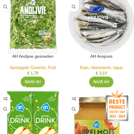
AH Andijvie gesneden
AH Ansjovis
Aardappel, Groente, Fruit
Kaas, vleeswaren, tapas
€
1,79
€
3,19
NAAR AH
NAAR AH