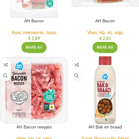
AH Bacon
AH Bacon
Kaas, vleeswaren, tapas
Vlees, kip, vis, vega
€
1,89
€
2,81
NAAR AH
NAAR AH
AH Bacon reepjes
AH Bak en braad