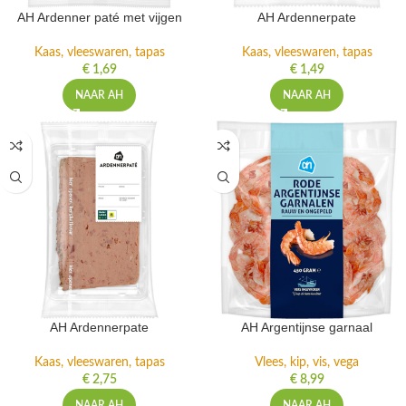
AH Ardenner paté met vijgen
AH Ardennerpate
Kaas, vleeswaren, tapas
Kaas, vleeswaren, tapas
€
1,69
€
1,49
NAAR AH
NAAR AH
AH Ardennerpate
AH Argentijnse garnaal
Kaas, vleeswaren, tapas
Vlees, kip, vis, vega
€
2,75
€
8,99
NAAR AH
NAAR AH