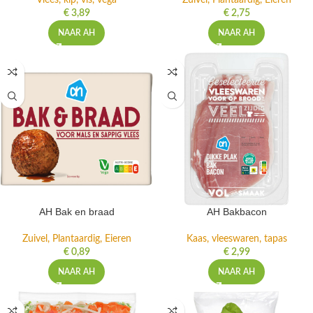
Vlees, kip, vis, vega
Zuivel, Plantaardig, Eieren
€
3,89
€
2,75
NAAR AH
NAAR AH
AH Bak en braad
AH Bakbacon
Zuivel, Plantaardig, Eieren
Kaas, vleeswaren, tapas
€
0,89
€
2,99
NAAR AH
NAAR AH