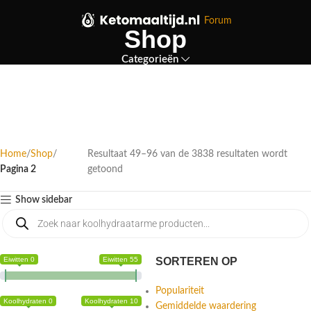
Forum
Shop
Categorieën
Home
Shop
Resultaat 49–96 van de 3838 resultaten wordt
Pagina 2
getoond
Show sidebar
Eiwitten 0
Eiwitten 55
SORTEREN OP
Populariteit
Koolhydraten 0
Koolhydraten 10
Gemiddelde waardering