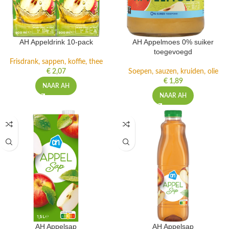
AH Appeldrink 10-pack
AH Appelmoes 0% suiker
toegevoegd
Frisdrank, sappen, koffie, thee
€
2,07
Soepen, sauzen, kruiden, olie
€
1,89
NAAR AH
NAAR AH
AH Appelsap
AH Appelsap