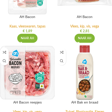
AH Bacon
AH Bacon
Kaas, vleeswaren, tapas
Vlees, kip, vis, vega
€
1,89
€
2,81
NAAR AH
NAAR AH
AH Bacon reepjes
AH Bak en braad