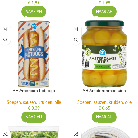
€
1,99
€
1,99
NAAR AH
NAAR AH
AH American hotdogs
AH Amsterdamse uien
Soepen, sauzen, kruiden, olie
Soepen, sauzen, kruiden, olie
€
3,39
€
0,65
NAAR AH
NAAR AH