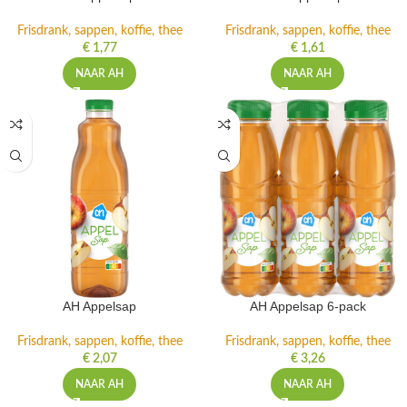
Frisdrank, sappen, koffie, thee
Frisdrank, sappen, koffie, thee
€
1,77
€
1,61
NAAR AH
NAAR AH
AH Appelsap
AH Appelsap 6-pack
Frisdrank, sappen, koffie, thee
Frisdrank, sappen, koffie, thee
€
2,07
€
3,26
NAAR AH
NAAR AH