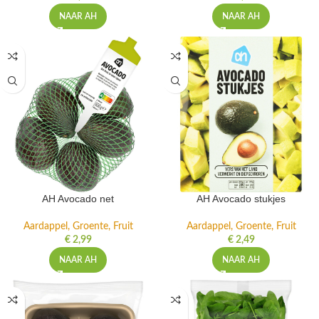
NAAR AH
NAAR AH
AH Avocado net
AH Avocado stukjes
Aardappel, Groente, Fruit
Aardappel, Groente, Fruit
€
2,99
€
2,49
NAAR AH
NAAR AH