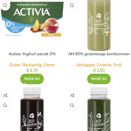
Activia Yoghurt perzik 0%
AH 80% groentesap komkommer
Zuivel, Plantaardig, Eieren
Aardappel, Groente, Fruit
€
2,79
€
2,03
NAAR AH
NAAR AH