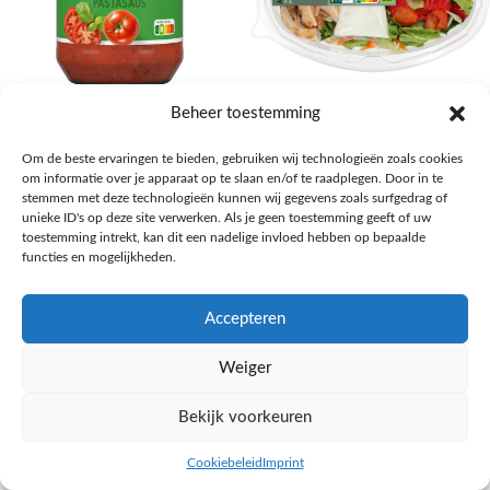
AH Basilicum pastasaus
AH Basis maaltijdsalade gegrilde
Beheer toestemming
kip
Pasta, rijst en wereldkeuken
Om de beste ervaringen te bieden, gebruiken wij technologieën zoals cookies
€
1,59
Salades,Pizza, Maaltijden
om informatie over je apparaat op te slaan en/of te raadplegen. Door in te
€
3,39
NAAR AH
stemmen met deze technologieën kunnen wij gegevens zoals surfgedrag of
NAAR AH
unieke ID's op deze site verwerken. Als je geen toestemming geeft of uw
toestemming intrekt, kan dit een nadelige invloed hebben op bepaalde
functies en mogelijkheden.
Accepteren
Weiger
Bekijk voorkeuren
Cookiebeleid
Imprint
inkel op
Filters