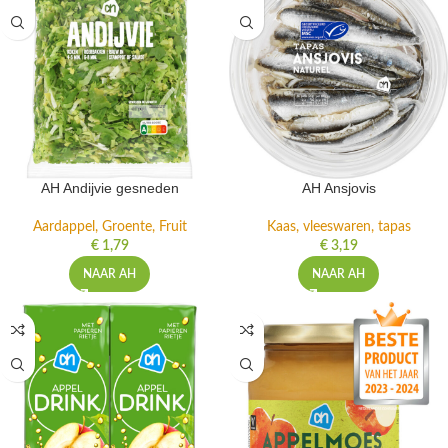
AH Andijvie gesneden
AH Ansjovis
Aardappel, Groente, Fruit
Kaas, vleeswaren, tapas
€
1,79
€
3,19
NAAR AH
NAAR AH