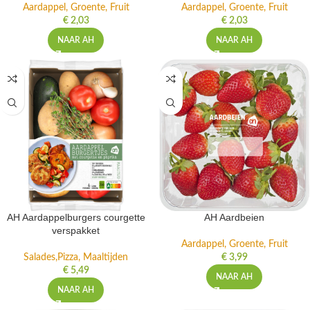
Aardappel, Groente, Fruit
Aardappel, Groente, Fruit
€
2,03
€
2,03
NAAR AH
NAAR AH
AH Aardappelburgers courgette
AH Aardbeien
verspakket
Aardappel, Groente, Fruit
Salades,Pizza, Maaltijden
€
3,99
€
5,49
NAAR AH
NAAR AH