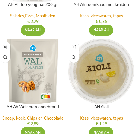
AH Ah foe yong hai 200 gr
AH Ah roomkaas met kruiden
Salades,Pizza, Maaltijden
Kaas, vleeswaren, tapas
€
2,79
€
0,85
NAAR AH
NAAR AH
AH Ah Walnoten ongebrand
AH Aioli
Snoep, koek, Chips en Chocolade
Kaas, vleeswaren, tapas
€
2,89
€
1,29
NAAR AH
NAAR AH