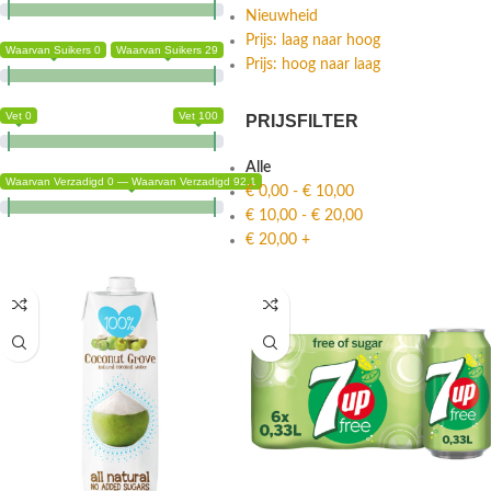
Nieuwheid
Prijs: laag naar hoog
Waarvan Suikers 0
Waarvan Suikers 29
Prijs: hoog naar laag
Vet 0
Vet 100
PRIJSFILTER
Alle
Waarvan Verzadigd 0 — Waarvan Verzadigd 92.1
€
0,00
-
€
10,00
€
10,00
-
€
20,00
€
20,00
+