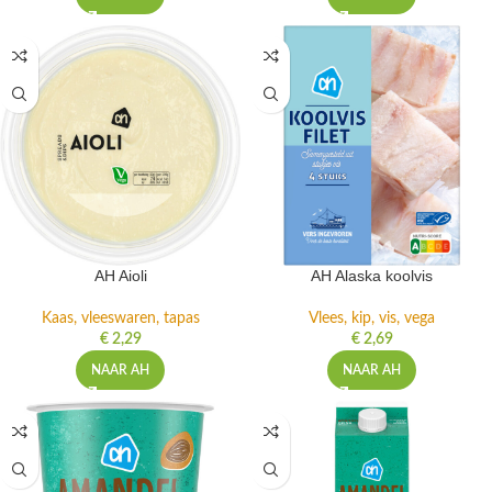
AH Aioli
AH Alaska koolvis
Kaas, vleeswaren, tapas
Vlees, kip, vis, vega
€
2,29
€
2,69
NAAR AH
NAAR AH