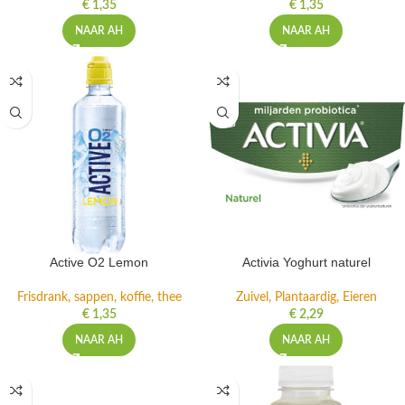
€
1,35
€
1,35
NAAR AH
NAAR AH
Active O2 Lemon
Activia Yoghurt naturel
Frisdrank, sappen, koffie, thee
Zuivel, Plantaardig, Eieren
€
1,35
€
2,29
NAAR AH
NAAR AH