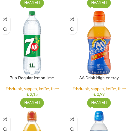
NAAR AH
NAAR AH
7up Regular lemon lime
AA Drink High energy
Frisdrank, sappen, koffie, thee
Frisdrank, sappen, koffie, thee
€
2,15
€
0,99
NAAR AH
NAAR AH