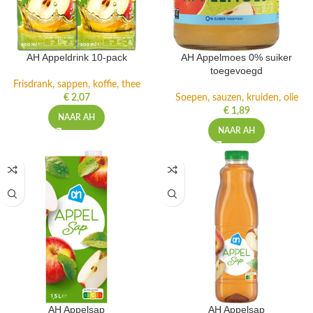
AH Appeldrink 10-pack
AH Appelmoes 0% suiker
toegevoegd
Frisdrank, sappen, koffie, thee
€
2,07
Soepen, sauzen, kruiden, olie
€
1,89
NAAR AH
NAAR AH
AH Appelsap
AH Appelsap