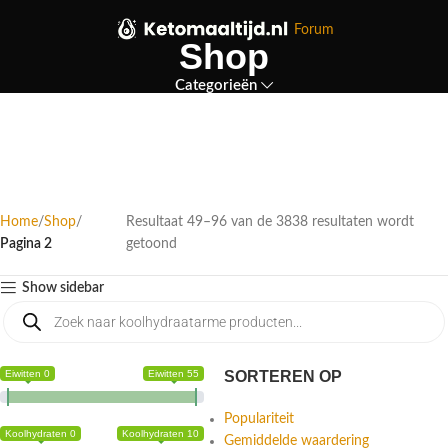
Forum
Shop
Categorieën
Home
Shop
Resultaat 49–96 van de 3838 resultaten wordt
Pagina 2
getoond
Show sidebar
Eiwitten 0
Eiwitten 55
SORTEREN OP
Populariteit
Koolhydraten 0
Koolhydraten 10
Gemiddelde waardering