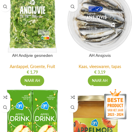
AH Andijvie gesneden
AH Ansjovis
Aardappel, Groente, Fruit
Kaas, vleeswaren, tapas
€
1,79
€
3,19
NAAR AH
NAAR AH