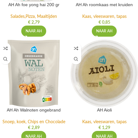
AH Ah foe yong hai 200 gr
AH Ah roomkaas met kruiden
Salades,Pizza, Maaltijden
Kaas, vleeswaren, tapas
€
2,79
€
0,85
NAAR AH
NAAR AH
AH Ah Walnoten ongebrand
AH Aioli
Snoep, koek, Chips en Chocolade
Kaas, vleeswaren, tapas
€
2,89
€
1,29
NAAR AH
NAAR AH