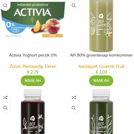
Activia Yoghurt perzik 0%
AH 80% groentesap komkommer
Zuivel, Plantaardig, Eieren
Aardappel, Groente, Fruit
€
2,79
€
2,03
NAAR AH
NAAR AH