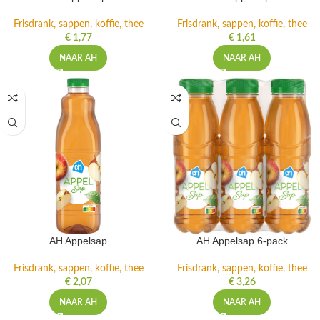
Frisdrank, sappen, koffie, thee
Frisdrank, sappen, koffie, thee
€
1,77
€
1,61
NAAR AH
NAAR AH
AH Appelsap
AH Appelsap 6-pack
Frisdrank, sappen, koffie, thee
Frisdrank, sappen, koffie, thee
€
2,07
€
3,26
NAAR AH
NAAR AH