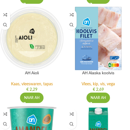
AH Aioli
AH Alaska koolvis
Kaas, vleeswaren, tapas
Vlees, kip, vis, vega
€
2,29
€
2,69
NAAR AH
NAAR AH