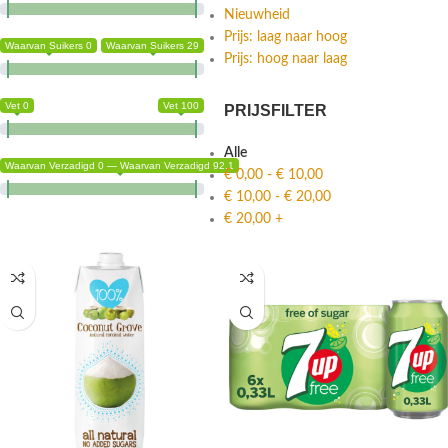
Nieuwheid
Prijs: laag naar hoog
Waarvan Suikers 0
Waarvan Suikers 29
Prijs: hoog naar laag
Vet 0
Vet 100
PRIJSFILTER
Alle
Waarvan Verzadigd 0 — Waarvan Verzadigd 92.1
€
0,00
-
€
10,00
€
10,00
-
€
20,00
€
20,00
+