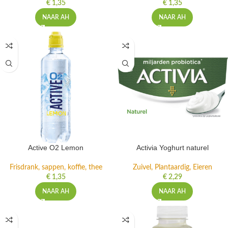
€
1,35
€
1,35
NAAR AH
NAAR AH
Active O2 Lemon
Activia Yoghurt naturel
Frisdrank, sappen, koffie, thee
Zuivel, Plantaardig, Eieren
€
1,35
€
2,29
NAAR AH
NAAR AH