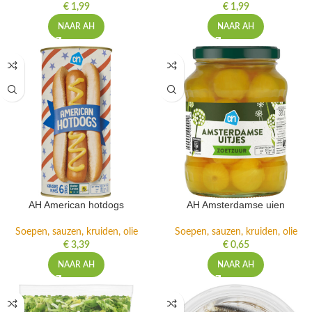
€
1,99
€
1,99
NAAR AH
NAAR AH
AH American hotdogs
AH Amsterdamse uien
Soepen, sauzen, kruiden, olie
Soepen, sauzen, kruiden, olie
€
3,39
€
0,65
NAAR AH
NAAR AH