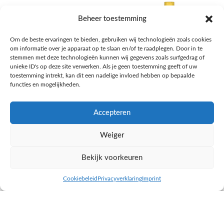
Beheer toestemming
Om de beste ervaringen te bieden, gebruiken wij technologieën zoals cookies
om informatie over je apparaat op te slaan en/of te raadplegen. Door in te
stemmen met deze technologieën kunnen wij gegevens zoals surfgedrag of
unieke ID's op deze site verwerken. Als je geen toestemming geeft of uw
toestemming intrekt, kan dit een nadelige invloed hebben op bepaalde
functies en mogelijkheden.
Accepteren
AH Appelsap 6-pack
AH Arachide olie
Weiger
Frisdrank, sappen, koffie, thee
Pasta, rijst en wereldkeuken
€
1,66
€
4,49
Bekijk voorkeuren
NAAR AH
NAAR AH
Cookiebeleid
Privacyverklaring
Imprint
inkel op
Filters