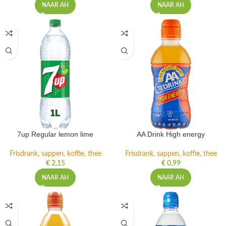
NAAR AH
NAAR AH
7up Regular lemon lime
AA Drink High energy
Frisdrank, sappen, koffie, thee
Frisdrank, sappen, koffie, thee
€
2,15
€
0,99
NAAR AH
NAAR AH