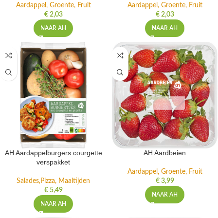
Aardappel, Groente, Fruit
Aardappel, Groente, Fruit
€
2,03
€
2,03
NAAR AH
NAAR AH
AH Aardappelburgers courgette
AH Aardbeien
verspakket
Aardappel, Groente, Fruit
Salades,Pizza, Maaltijden
€
3,99
€
5,49
NAAR AH
NAAR AH