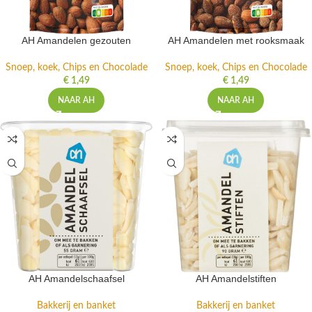
AH Amandelen gezouten
AH Amandelen met rooksmaak
Snoep, koek, Chips en Chocolade
Snoep, koek, Chips en Chocolade
€
1,49
€
1,49
NAAR AH
NAAR AH
AH Amandelschaafsel
AH Amandelstiften
Bakkerij en banket
Bakkerij en banket