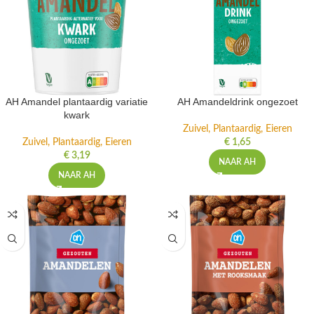
AH Amandel plantaardig variatie
AH Amandeldrink ongezoet
kwark
Zuivel, Plantaardig, Eieren
Zuivel, Plantaardig, Eieren
€
1,65
€
3,19
NAAR AH
NAAR AH