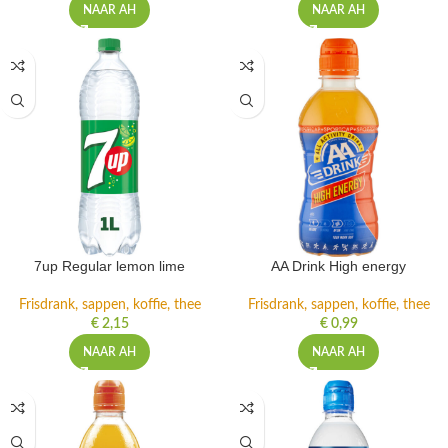
NAAR AH
NAAR AH
7up Regular lemon lime
AA Drink High energy
Frisdrank, sappen, koffie, thee
Frisdrank, sappen, koffie, thee
€
2,15
€
0,99
NAAR AH
NAAR AH