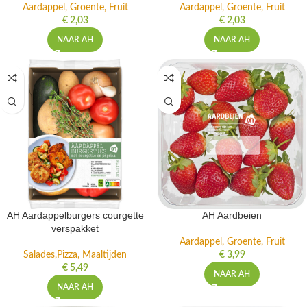
Aardappel, Groente, Fruit
Aardappel, Groente, Fruit
€
2,03
€
2,03
NAAR AH
NAAR AH
AH Aardappelburgers courgette
AH Aardbeien
verspakket
Aardappel, Groente, Fruit
Salades,Pizza, Maaltijden
€
3,99
€
5,49
NAAR AH
NAAR AH