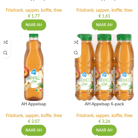
Frisdrank, sappen, koffie, thee
Frisdrank, sappen, koffie, thee
€
1,77
€
1,61
NAAR AH
NAAR AH
AH Appelsap
AH Appelsap 6-pack
Frisdrank, sappen, koffie, thee
Frisdrank, sappen, koffie, thee
€
2,07
€
3,26
NAAR AH
NAAR AH