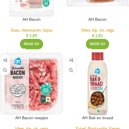
AH Bacon
AH Bacon
Kaas, vleeswaren, tapas
Vlees, kip, vis, vega
€
1,89
€
2,81
NAAR AH
NAAR AH
AH Bacon reepjes
AH Bak en braad