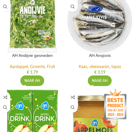
AH Andijvie gesneden
AH Ansjovis
Aardappel, Groente, Fruit
Kaas, vleeswaren, tapas
€
1,79
€
3,19
NAAR AH
NAAR AH