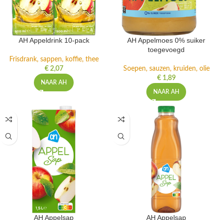
AH Appeldrink 10-pack
AH Appelmoes 0% suiker
toegevoegd
Frisdrank, sappen, koffie, thee
€
2,07
Soepen, sauzen, kruiden, olie
€
1,89
NAAR AH
NAAR AH
AH Appelsap
AH Appelsap