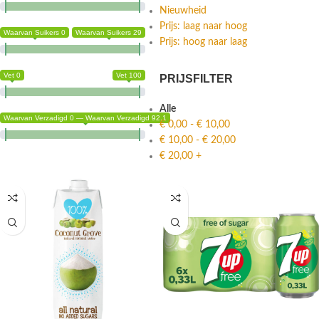
Nieuwheid
Prijs: laag naar hoog
Waarvan Suikers 0
Waarvan Suikers 29
Prijs: hoog naar laag
Vet 0
Vet 100
PRIJSFILTER
Alle
Waarvan Verzadigd 0 — Waarvan Verzadigd 92.1
€
0,00
-
€
10,00
€
10,00
-
€
20,00
€
20,00
+