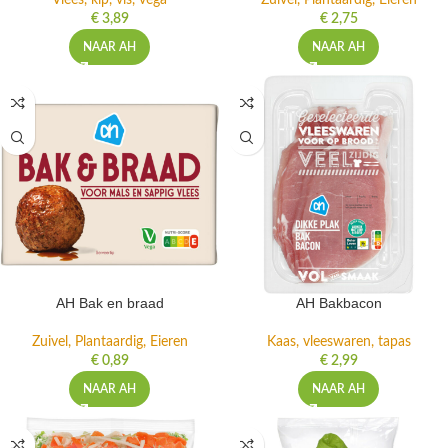
Vlees, kip, vis, vega
Zuivel, Plantaardig, Eieren
€
3,89
€
2,75
NAAR AH
NAAR AH
AH Bak en braad
AH Bakbacon
Zuivel, Plantaardig, Eieren
Kaas, vleeswaren, tapas
€
0,89
€
2,99
NAAR AH
NAAR AH