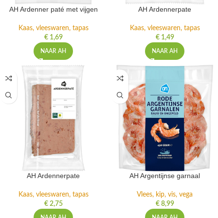
AH Ardenner paté met vijgen
AH Ardennerpate
Kaas, vleeswaren, tapas
Kaas, vleeswaren, tapas
€
1,69
€
1,49
NAAR AH
NAAR AH
AH Ardennerpate
AH Argentijnse garnaal
Kaas, vleeswaren, tapas
Vlees, kip, vis, vega
€
2,75
€
8,99
NAAR AH
NAAR AH