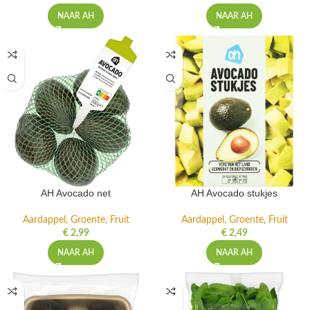
NAAR AH
NAAR AH
AH Avocado net
AH Avocado stukjes
Aardappel, Groente, Fruit
Aardappel, Groente, Fruit
€
2,99
€
2,49
NAAR AH
NAAR AH