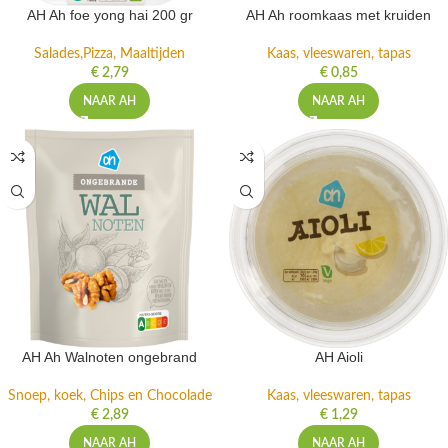
AH Ah foe yong hai 200 gr
AH Ah roomkaas met kruiden
Salades,Pizza, Maaltijden
Kaas, vleeswaren, tapas
€
2,79
€
0,85
NAAR AH
NAAR AH
AH Ah Walnoten ongebrand
AH Aioli
Snoep, koek, Chips en Chocolade
Kaas, vleeswaren, tapas
€
2,89
€
1,29
NAAR AH
NAAR AH