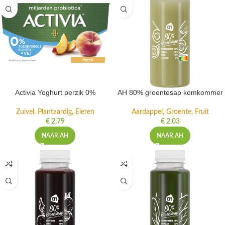
Activia Yoghurt perzik 0%
AH 80% groentesap komkommer
Zuivel, Plantaardig, Eieren
Aardappel, Groente, Fruit
€
2,79
€
2,03
NAAR AH
NAAR AH