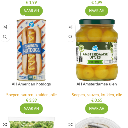
€
1,99
€
1,99
NAAR AH
NAAR AH
AH American hotdogs
AH Amsterdamse uien
Soepen, sauzen, kruiden, olie
Soepen, sauzen, kruiden, olie
€
3,39
€
0,65
NAAR AH
NAAR AH