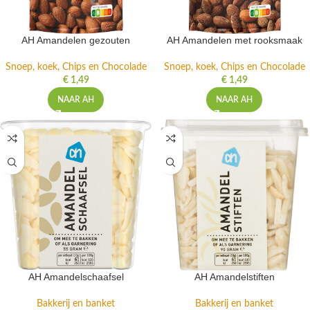
AH Amandelen gezouten
AH Amandelen met rooksmaak
Snoep, koek, Chips en Chocolade
Snoep, koek, Chips en Chocolade
€
1,49
€
1,49
NAAR AH
NAAR AH
AH Amandelschaafsel
AH Amandelstiften
Bakkerij en banket
Bakkerij en banket