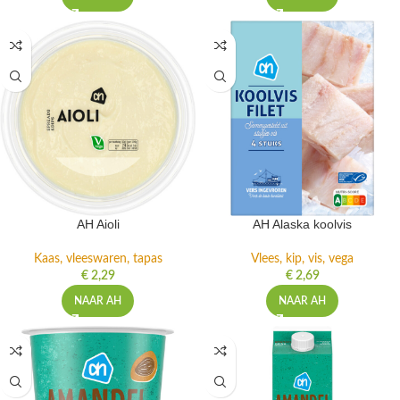
AH Aioli
AH Alaska koolvis
Kaas, vleeswaren, tapas
Vlees, kip, vis, vega
€
2,29
€
2,69
NAAR AH
NAAR AH