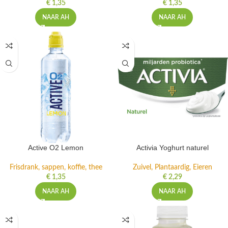
€
1,35
€
1,35
NAAR AH
NAAR AH
Active O2 Lemon
Activia Yoghurt naturel
Frisdrank, sappen, koffie, thee
Zuivel, Plantaardig, Eieren
€
1,35
€
2,29
NAAR AH
NAAR AH