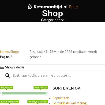
Forum
Shop
Categorieën
Home
Shop
Resultaat 49–96 van de 3838 resultaten wordt
Pagina 2
getoond
Show sidebar
Eiwitten 0
Eiwitten 55
SORTEREN OP
Populariteit
Koolhydraten 0
Koolhydraten 10
Gemiddelde waardering