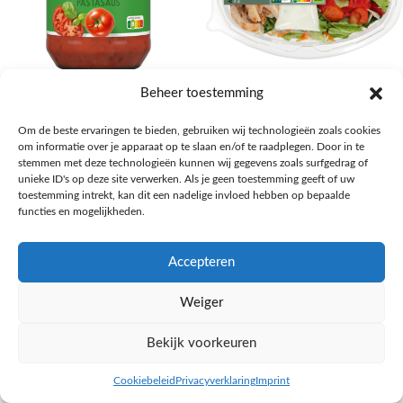
AH Basilicum pastasaus
AH Basis maaltijdsalade gegrilde
Beheer toestemming
kip
Pasta, rijst en wereldkeuken
Om de beste ervaringen te bieden, gebruiken wij technologieën zoals cookies
€
1,59
Salades,Pizza, Maaltijden
om informatie over je apparaat op te slaan en/of te raadplegen. Door in te
€
3,39
NAAR AH
stemmen met deze technologieën kunnen wij gegevens zoals surfgedrag of
NAAR AH
unieke ID's op deze site verwerken. Als je geen toestemming geeft of uw
toestemming intrekt, kan dit een nadelige invloed hebben op bepaalde
functies en mogelijkheden.
Accepteren
Weiger
Bekijk voorkeuren
Cookiebeleid
Privacyverklaring
Imprint
inkel op
Filters