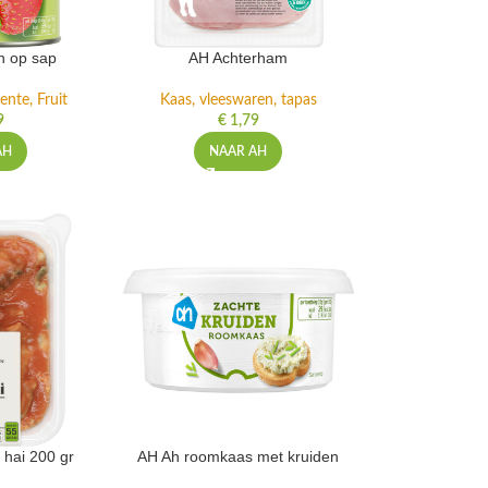
n op sap
AH Achterham
ente, Fruit
Kaas, vleeswaren, tapas
9
€
1,79
AH
NAAR AH
 hai 200 gr
AH Ah roomkaas met kruiden