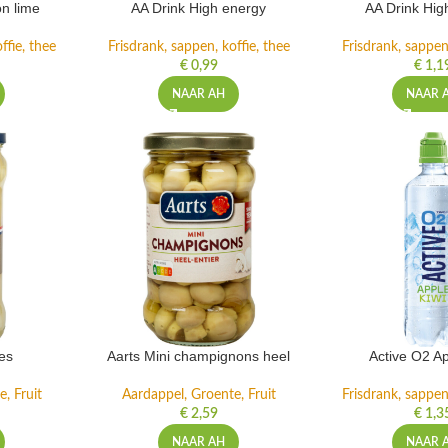
n lime
AA Drink High energy
AA Drink Hig
ffie, thee
Frisdrank, sappen, koffie, thee
Frisdrank, sappen,
€
0,99
€
1,1
NAAR AH
NAAR 
es
Aarts Mini champignons heel
Active O2 Ap
, Fruit
Aardappel, Groente, Fruit
Frisdrank, sappen,
€
2,59
€
1,3
NAAR AH
NAAR 