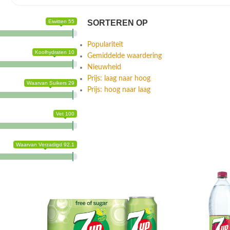
Eiwitten 55
SORTEREN OP
Populariteit
Koolhydraten 10
Gemiddelde waardering
Nieuwheid
Prijs: laag naar hoog
Waarvan Suikers 29
Prijs: hoog naar laag
Vet 100
Waarvan Verzadigd 92.1