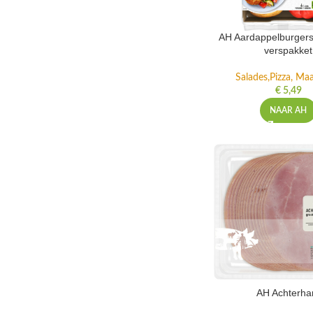
AH Aardappelburgers
verspakket
Salades,Pizza, Maa
€
5,49
NAAR AH
AH Achterh