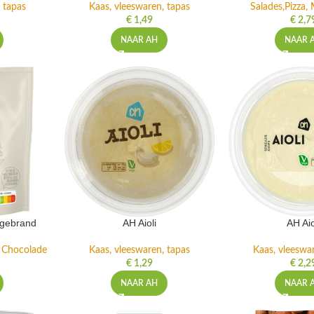
 tapas
Kaas, vleeswaren, tapas
Salades,Pizza, 
€
1,49
€
2,7
NAAR AH
NAAR 
ngebrand
AH Aioli
AH Aio
n Chocolade
Kaas, vleeswaren, tapas
Kaas, vleeswa
€
1,29
€
2,2
NAAR AH
NAAR 