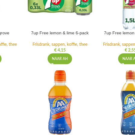
grove
7up Free lemon & lime 6-pack
7up Free lemon 
ffie, thee
Frisdrank, sappen, koffie, thee
Frisdrank, sappen,
€
4,15
€
2,5
NAAR AH
NAAR 