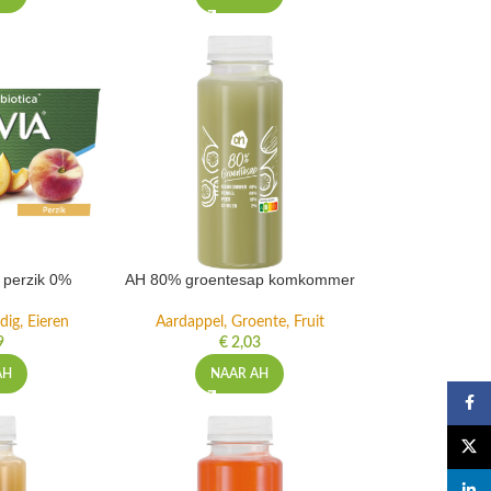
t perzik 0%
AH 80% groentesap komkommer
dig, Eieren
Aardappel, Groente, Fruit
9
€
2,03
AH
NAAR AH
Faceb
X