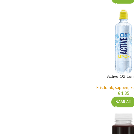
Active O2 Le
Frisdrank, sappen, ko
€
1,35
NAAR AH