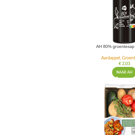
AH 80% groentesap 
Aardappel, Groente
€
2,03
NAAR AH