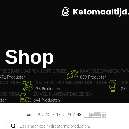
Shop
FRISDRANK, SAPPEN, KOFFIE, THEE
KAAS, VLEESWAREN, TAP
471 Producten
859 Producten
MAALTIJDEN
SNOEP, KOEK, CHIPS EN CHOCOLADE
SOE
98 Producten
252 
, VIS, VEGA
ZUIVEL, PLANTAARDIG, EIEREN
cten
644 Producten
Toon
9
12
18
24
48