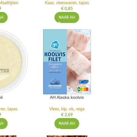
Maaltijden
Kaas, vleeswaren, tapas
9
€
0,85
AH
NAAR AH
li
AH Alaska koolvis
ren, tapas
Vlees, kip, vis, vega
9
€
2,69
AH
NAAR AH