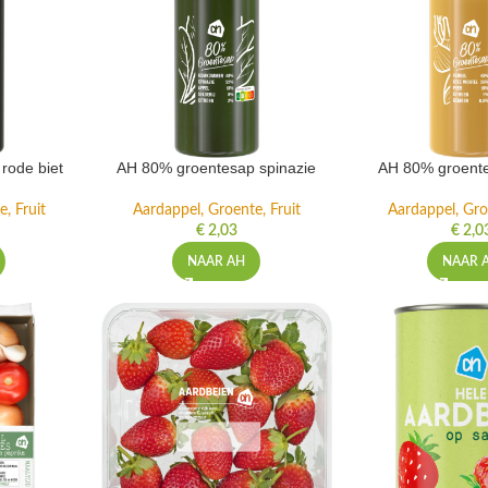
rode biet
AH 80% groentesap spinazie
AH 80% groente
, Fruit
Aardappel, Groente, Fruit
Aardappel, Gro
€
2,03
€
2,0
NAAR AH
NAAR 