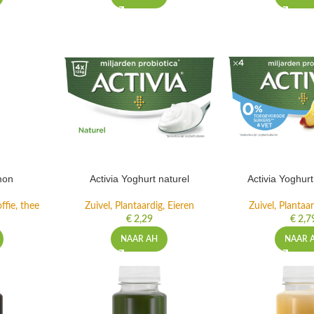
mon
Activia Yoghurt naturel
Activia Yoghur
ffie, thee
Zuivel, Plantaardig, Eieren
Zuivel, Plantaar
€
2,29
€
2,7
NAAR AH
NAAR 