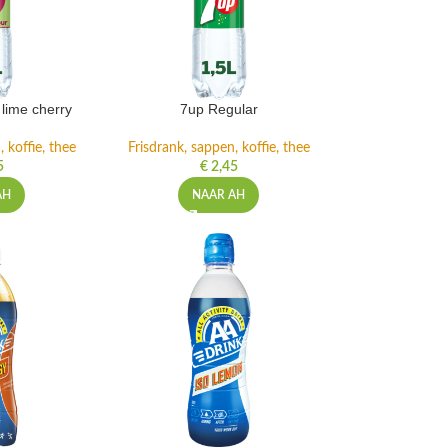
lime cherry
7up Regular
 koffie, thee
Frisdrank, sappen, koffie, thee
5
€
2,45
AH
NAAR AH