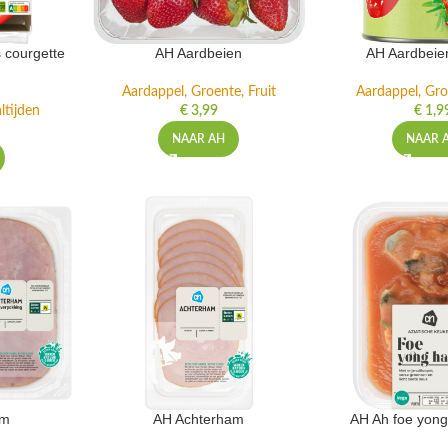
 courgette
AH Aardbeien
AH Aardbeie
Aardappel, Groente, Fruit
Aardappel, Gro
ltijden
€
3,99
€
1,9
NAAR AH
NAAR 
am
AH Achterham
AH Ah foe yong