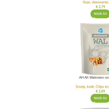
Kaas, vleeswaren,
€
2,79
NAAR AH
AH Ah Walnoten o
Snoep, koek, Chips e
€
2,89
NAAR AH