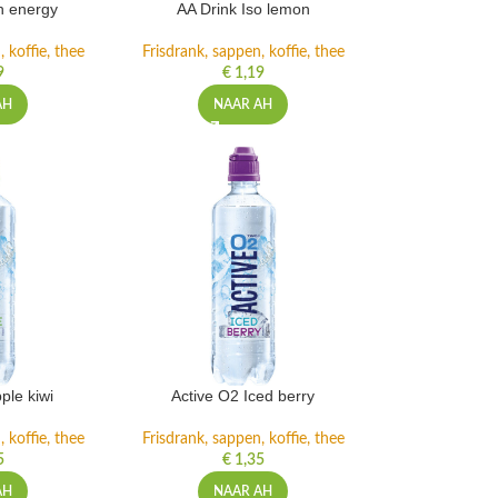
h energy
AA Drink Iso lemon
 koffie, thee
Frisdrank, sappen, koffie, thee
9
€
1,19
AH
NAAR AH
ple kiwi
Active O2 Iced berry
 koffie, thee
Frisdrank, sappen, koffie, thee
5
€
1,35
AH
NAAR AH