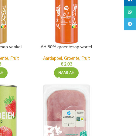
linked
What
Teleg
sap venkel
AH 80% groentesap wortel
ente, Fruit
Aardappel, Groente, Fruit
3
€
2,03
AH
NAAR AH