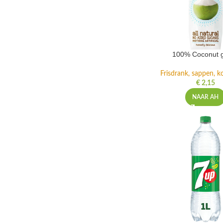
100% Coconut 
Frisdrank, sappen, ko
€
2,15
NAAR AH