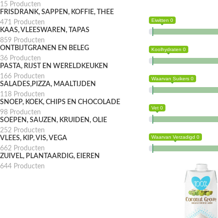
15 Producten
FRISDRANK, SAPPEN, KOFFIE, THEE
Eiwitten 0
471 Producten
KAAS, VLEESWAREN, TAPAS
859 Producten
ONTBIJTGRANEN EN BELEG
Koolhydraten 0
36 Producten
PASTA, RIJST EN WERELDKEUKEN
166 Producten
Waarvan Suikers 0
SALADES,PIZZA, MAALTIJDEN
118 Producten
SNOEP, KOEK, CHIPS EN CHOCOLADE
Vet 0
98 Producten
SOEPEN, SAUZEN, KRUIDEN, OLIE
252 Producten
Waarvan Verzadigd 0
VLEES, KIP, VIS, VEGA
662 Producten
ZUIVEL, PLANTAARDIG, EIEREN
644 Producten