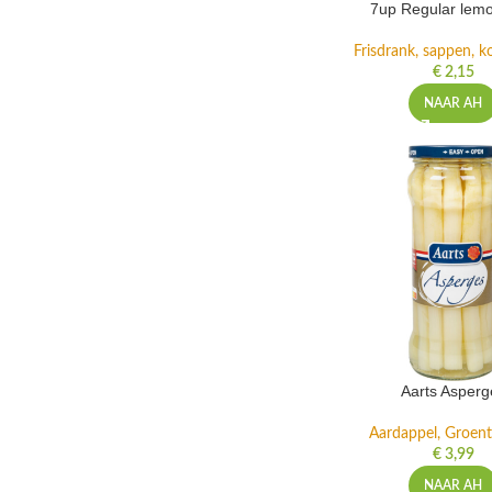
7up Regular lemo
Frisdrank, sappen, ko
€
2,15
NAAR AH
Aarts Asperg
Aardappel, Groente
€
3,99
NAAR AH