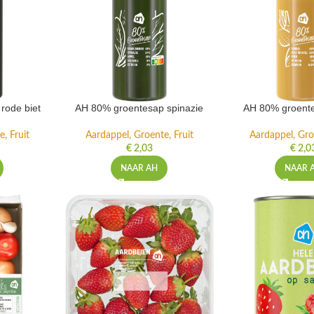
rode biet
AH 80% groentesap spinazie
AH 80% groente
, Fruit
Aardappel, Groente, Fruit
Aardappel, Gro
€
2,03
€
2,0
NAAR AH
NAAR 