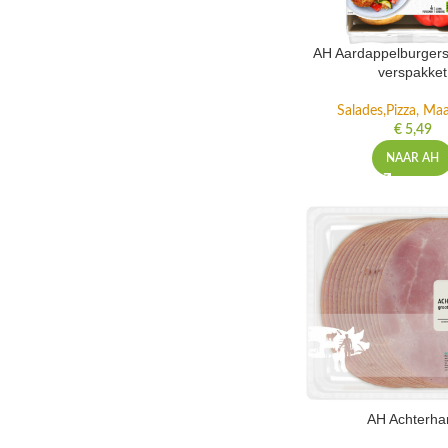
AH Aardappelburgers
verspakket
Salades,Pizza, Maa
€
5,49
NAAR AH
AH Achterh