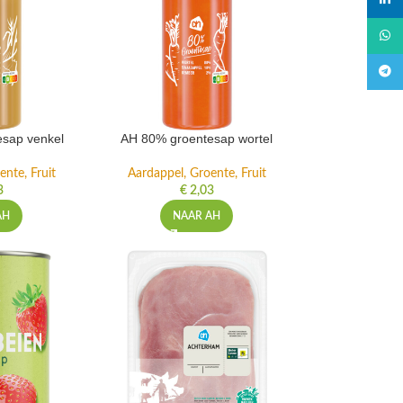
linked
What
Teleg
sap venkel
AH 80% groentesap wortel
ente, Fruit
Aardappel, Groente, Fruit
3
€
2,03
AH
NAAR AH