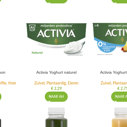
mon
Activia Yoghurt naturel
Activia Yoghur
ffie, thee
Zuivel, Plantaardig, Eieren
Zuivel, Plantaar
€
2,29
€
2,7
NAAR AH
NAAR 