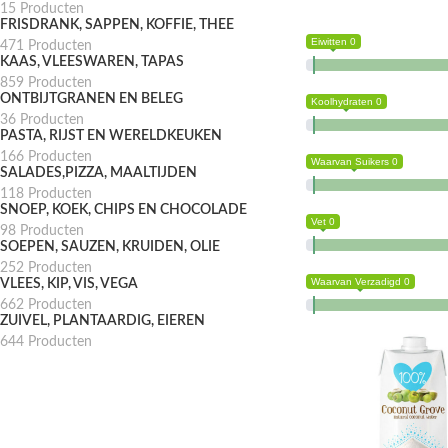
15 Producten
FRISDRANK, SAPPEN, KOFFIE, THEE
Eiwitten 0
471 Producten
KAAS, VLEESWAREN, TAPAS
859 Producten
ONTBIJTGRANEN EN BELEG
Koolhydraten 0
36 Producten
PASTA, RIJST EN WERELDKEUKEN
166 Producten
Waarvan Suikers 0
SALADES,PIZZA, MAALTIJDEN
118 Producten
SNOEP, KOEK, CHIPS EN CHOCOLADE
Vet 0
98 Producten
SOEPEN, SAUZEN, KRUIDEN, OLIE
252 Producten
Waarvan Verzadigd 0
VLEES, KIP, VIS, VEGA
662 Producten
ZUIVEL, PLANTAARDIG, EIEREN
644 Producten