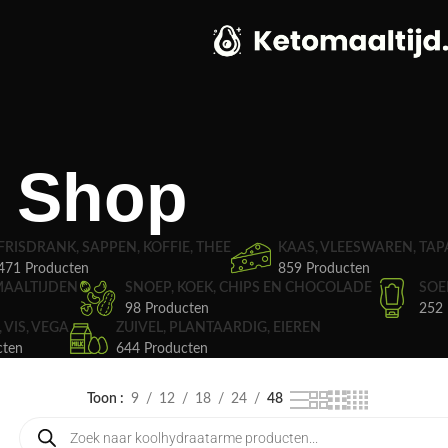
Shop
FRISDRANK, SAPPEN, KOFFIE, THEE
KAAS, VLEESWAREN, TAP
471 Producten
859 Producten
MAALTIJDEN
SNOEP, KOEK, CHIPS EN CHOCOLADE
SOE
98 Producten
252 
, VIS, VEGA
ZUIVEL, PLANTAARDIG, EIEREN
cten
644 Producten
Toon
9
12
18
24
48