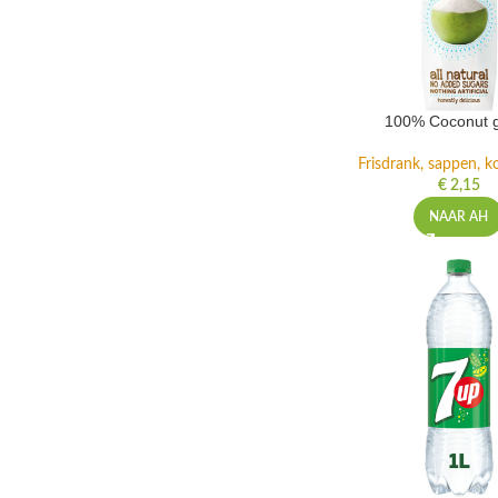
100% Coconut 
Frisdrank, sappen, ko
€
2,15
NAAR AH