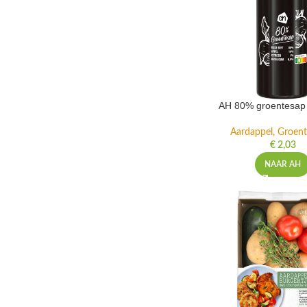
AH 80% groentesap 
Aardappel, Groente
€
2,03
NAAR AH