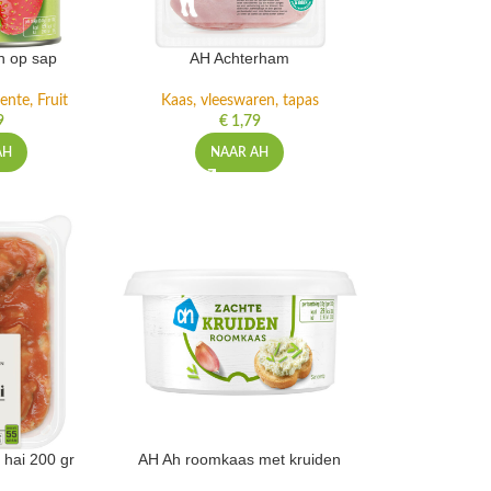
n op sap
AH Achterham
ente, Fruit
Kaas, vleeswaren, tapas
9
€
1,79
AH
NAAR AH
 hai 200 gr
AH Ah roomkaas met kruiden