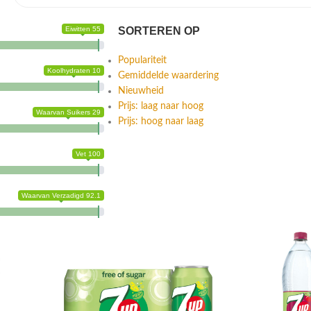
Eiwitten 55
SORTEREN OP
Populariteit
Koolhydraten 10
Gemiddelde waardering
Nieuwheid
Prijs: laag naar hoog
Waarvan Suikers 29
Prijs: hoog naar laag
Vet 100
Waarvan Verzadigd 92.1