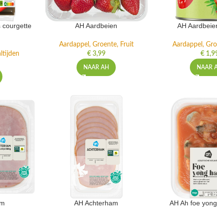
 courgette
AH Aardbeien
AH Aardbeie
Aardappel, Groente, Fruit
Aardappel, Gro
ltijden
€
3,99
€
1,9
NAAR AH
NAAR 
am
AH Achterham
AH Ah foe yong