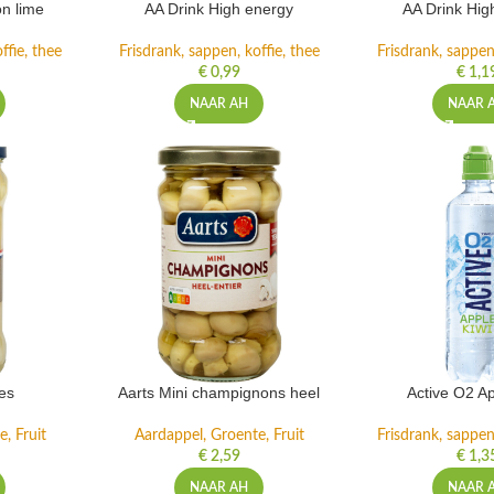
n lime
AA Drink High energy
AA Drink Hig
ffie, thee
Frisdrank, sappen, koffie, thee
Frisdrank, sappen,
€
0,99
€
1,1
NAAR AH
NAAR 
es
Aarts Mini champignons heel
Active O2 Ap
, Fruit
Aardappel, Groente, Fruit
Frisdrank, sappen,
€
2,59
€
1,3
NAAR AH
NAAR 