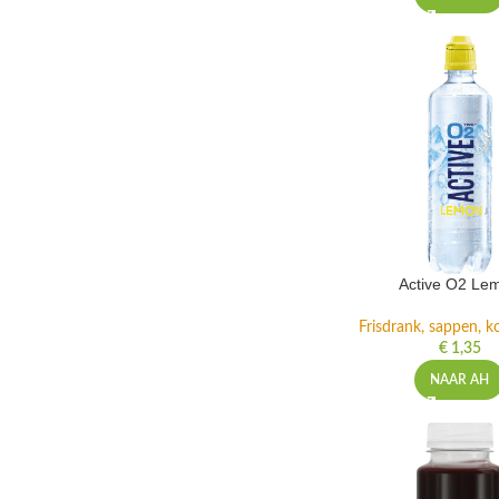
Active O2 Le
Frisdrank, sappen, ko
€
1,35
NAAR AH