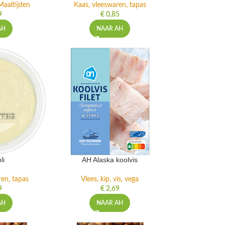
Maaltijden
Kaas, vleeswaren, tapas
9
€
0,85
AH
NAAR AH
li
AH Alaska koolvis
ren, tapas
Vlees, kip, vis, vega
9
€
2,69
AH
NAAR AH