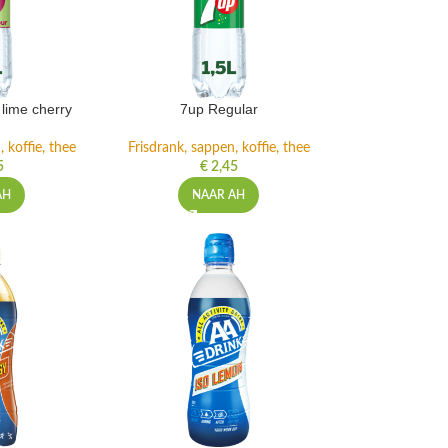
lime cherry
7up Regular
 koffie, thee
Frisdrank, sappen, koffie, thee
5
€
2,45
AH
NAAR AH