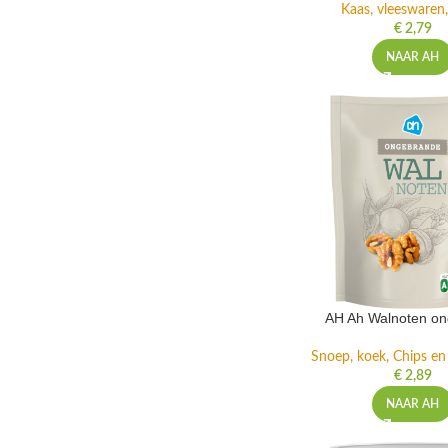
Kaas, vleeswaren,
€
2,79
NAAR AH
AH Ah Walnoten o
Snoep, koek, Chips e
€
2,89
NAAR AH