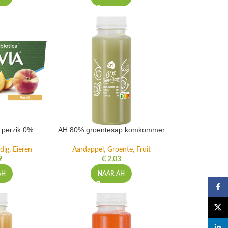
t perzik 0%
AH 80% groentesap komkommer
dig, Eieren
Aardappel, Groente, Fruit
9
€
2,03
AH
NAAR AH
Faceb
X