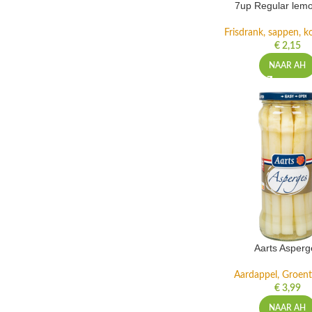
7up Regular lemo
Frisdrank, sappen, ko
€
2,15
NAAR AH
Aarts Asperg
Aardappel, Groente
€
3,99
NAAR AH