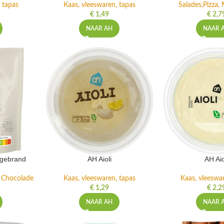
 tapas
Kaas, vleeswaren, tapas
Salades,Pizza, 
€
1,49
€
2,7
NAAR AH
NAAR 
ngebrand
AH Aioli
AH Aio
n Chocolade
Kaas, vleeswaren, tapas
Kaas, vleeswa
€
1,29
€
2,2
NAAR AH
NAAR 