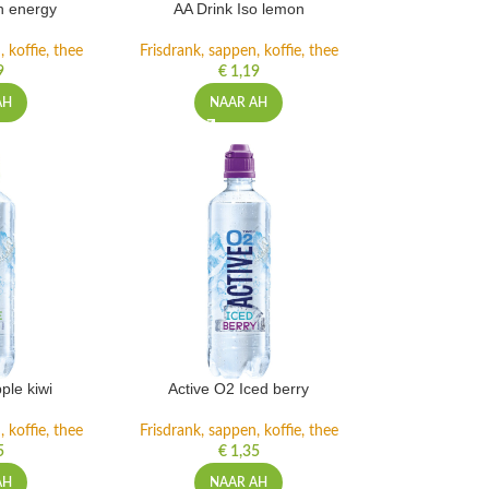
h energy
AA Drink Iso lemon
 koffie, thee
Frisdrank, sappen, koffie, thee
9
€
1,19
AH
NAAR AH
ple kiwi
Active O2 Iced berry
 koffie, thee
Frisdrank, sappen, koffie, thee
5
€
1,35
AH
NAAR AH