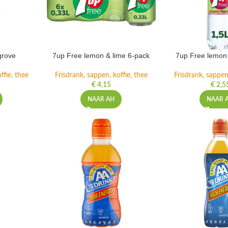
grove
7up Free lemon & lime 6-pack
7up Free lemon 
ffie, thee
Frisdrank, sappen, koffie, thee
Frisdrank, sappen,
€
4,15
€
2,5
NAAR AH
NAAR 