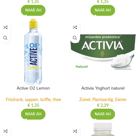
€
1,35
€
1,35
NAAR AH
NAAR AH
Active O2 Lemon
Activia Yoghurt naturel
Frisdrank, sappen, koffie, thee
Zuivel, Plantaardig, Eieren
€
1,35
€
2,29
NAAR AH
NAAR AH