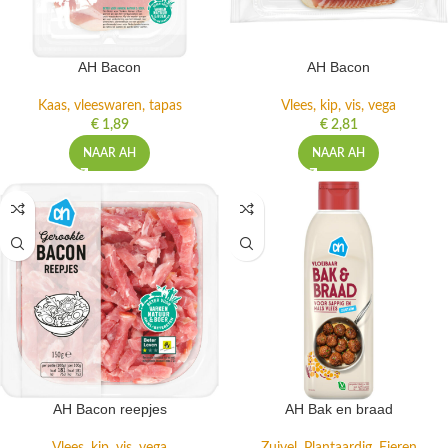
AH Bacon
AH Bacon
Kaas, vleeswaren, tapas
Vlees, kip, vis, vega
€
1,89
€
2,81
NAAR AH
NAAR AH
AH Bacon reepjes
AH Bak en braad