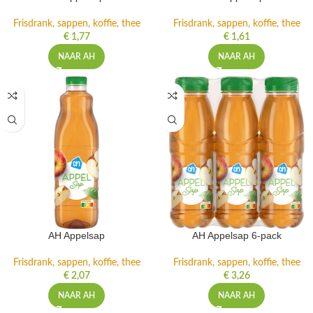
Frisdrank, sappen, koffie, thee
Frisdrank, sappen, koffie, thee
€
1,77
€
1,61
NAAR AH
NAAR AH
AH Appelsap
AH Appelsap 6-pack
Frisdrank, sappen, koffie, thee
Frisdrank, sappen, koffie, thee
€
2,07
€
3,26
NAAR AH
NAAR AH