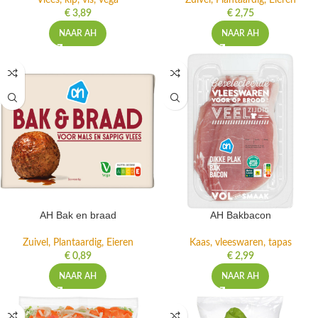
Vlees, kip, vis, vega
Zuivel, Plantaardig, Eieren
€
3,89
€
2,75
NAAR AH
NAAR AH
AH Bak en braad
AH Bakbacon
Zuivel, Plantaardig, Eieren
Kaas, vleeswaren, tapas
€
0,89
€
2,99
NAAR AH
NAAR AH