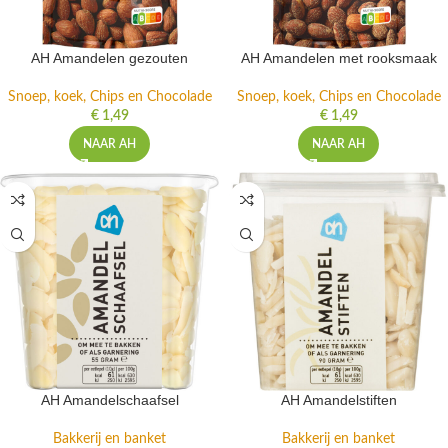
AH Amandelen gezouten
AH Amandelen met rooksmaak
Snoep, koek, Chips en Chocolade
Snoep, koek, Chips en Chocolade
€
1,49
€
1,49
NAAR AH
NAAR AH
AH Amandelschaafsel
AH Amandelstiften
Bakkerij en banket
Bakkerij en banket