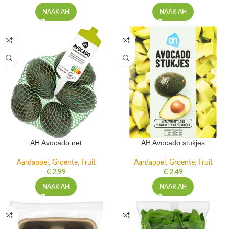
NAAR AH
NAAR AH
AH Avocado net
AH Avocado stukjes
Aardappel, Groente, Fruit
Aardappel, Groente, Fruit
€
2,99
€
2,49
NAAR AH
NAAR AH