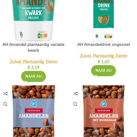
AH Amandel plantaardig variatie
AH Amandeldrink ongezoet
kwark
Zuivel, Plantaardig, Eieren
Zuivel, Plantaardig, Eieren
€
1,65
€
3,19
NAAR AH
NAAR AH