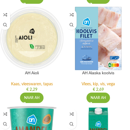
AH Aioli
AH Alaska koolvis
Kaas, vleeswaren, tapas
Vlees, kip, vis, vega
€
2,29
€
2,69
NAAR AH
NAAR AH