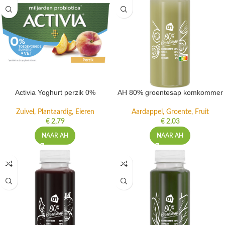
Activia Yoghurt perzik 0%
AH 80% groentesap komkommer
Zuivel, Plantaardig, Eieren
Aardappel, Groente, Fruit
€
2,79
€
2,03
NAAR AH
NAAR AH