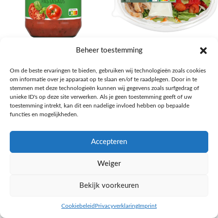
AH Basilicum pastasaus
AH Basis maaltijdsalade gegrilde
Beheer toestemming
kip
Pasta, rijst en wereldkeuken
Om de beste ervaringen te bieden, gebruiken wij technologieën zoals cookies
€
1,59
Salades,Pizza, Maaltijden
om informatie over je apparaat op te slaan en/of te raadplegen. Door in te
€
3,39
NAAR AH
stemmen met deze technologieën kunnen wij gegevens zoals surfgedrag of
NAAR AH
unieke ID's op deze site verwerken. Als je geen toestemming geeft of uw
toestemming intrekt, kan dit een nadelige invloed hebben op bepaalde
functies en mogelijkheden.
Accepteren
Weiger
Bekijk voorkeuren
Cookiebeleid
Privacyverklaring
Imprint
inkel op
Filters