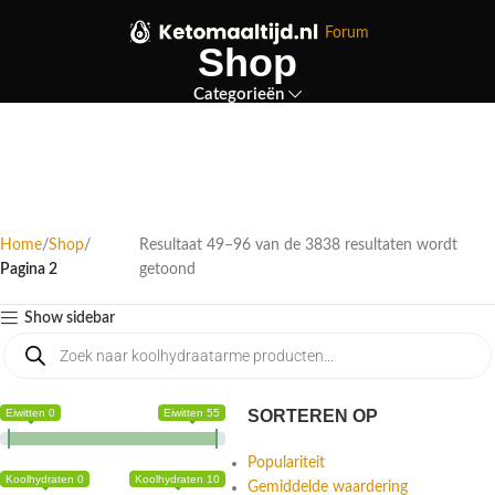
Forum
Shop
Categorieën
Home
Shop
Resultaat 49–96 van de 3838 resultaten wordt
Pagina 2
getoond
Show sidebar
Eiwitten 0
Eiwitten 55
SORTEREN OP
Populariteit
Koolhydraten 0
Koolhydraten 10
Gemiddelde waardering