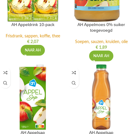
AH Appeldrink 10-pack
AH Appelmoes 0% suiker
toegevoegd
Frisdrank, sappen, koffie, thee
€
2,07
Soepen, sauzen, kruiden, olie
€
1,89
NAAR AH
NAAR AH
AH Appelsap
AH Appelsap