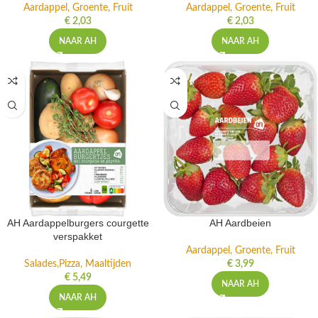
Aardappel, Groente, Fruit
Aardappel, Groente, Fruit
€
2,03
€
2,03
NAAR AH
NAAR AH
AH Aardappelburgers courgette
AH Aardbeien
verspakket
Aardappel, Groente, Fruit
Salades,Pizza, Maaltijden
€
3,99
€
5,49
NAAR AH
NAAR AH