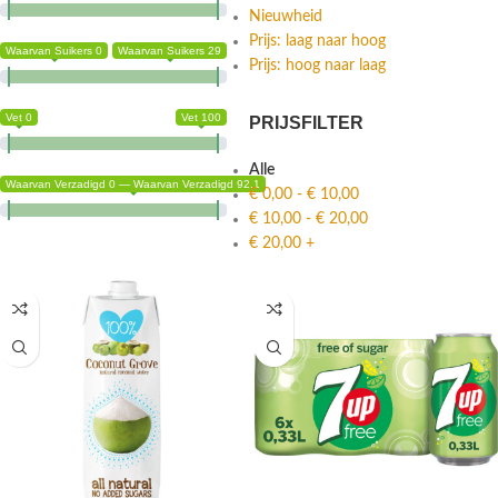
Nieuwheid
Prijs: laag naar hoog
Waarvan Suikers 0
Waarvan Suikers 29
Prijs: hoog naar laag
Vet 0
Vet 100
PRIJSFILTER
Alle
Waarvan Verzadigd 0 — Waarvan Verzadigd 92.1
€
0,00
-
€
10,00
€
10,00
-
€
20,00
€
20,00
+