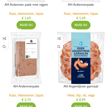
AH Ardenner paté met vijgen
AH Ardennerpate
Kaas, vleeswaren, tapas
Kaas, vleeswaren, tapas
€
1,69
€
1,49
NAAR AH
NAAR AH
AH Ardennerpate
AH Argentijnse garnaal
Kaas, vleeswaren, tapas
Vlees, kip, vis, vega
€
2,75
€
8,99
NAAR AH
NAAR AH