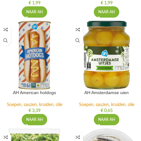
€
1,99
€
1,99
NAAR AH
NAAR AH
AH American hotdogs
AH Amsterdamse uien
Soepen, sauzen, kruiden, olie
Soepen, sauzen, kruiden, olie
€
3,39
€
0,65
NAAR AH
NAAR AH