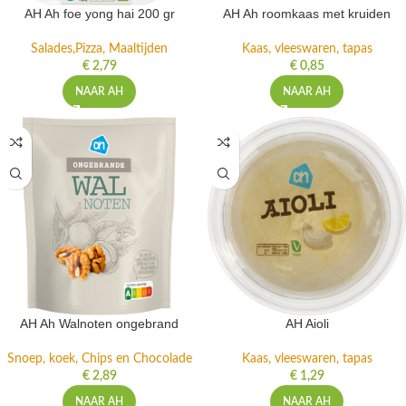
AH Ah foe yong hai 200 gr
AH Ah roomkaas met kruiden
Salades,Pizza, Maaltijden
Kaas, vleeswaren, tapas
€
2,79
€
0,85
NAAR AH
NAAR AH
AH Ah Walnoten ongebrand
AH Aioli
Snoep, koek, Chips en Chocolade
Kaas, vleeswaren, tapas
€
2,89
€
1,29
NAAR AH
NAAR AH