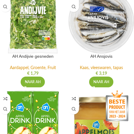
AH Andijvie gesneden
AH Ansjovis
Aardappel, Groente, Fruit
Kaas, vleeswaren, tapas
€
1,79
€
3,19
NAAR AH
NAAR AH