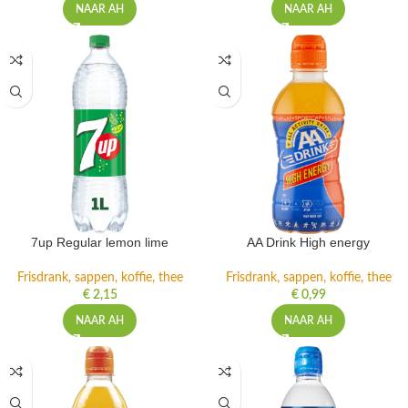
NAAR AH
NAAR AH
7up Regular lemon lime
AA Drink High energy
Frisdrank, sappen, koffie, thee
Frisdrank, sappen, koffie, thee
€
2,15
€
0,99
NAAR AH
NAAR AH