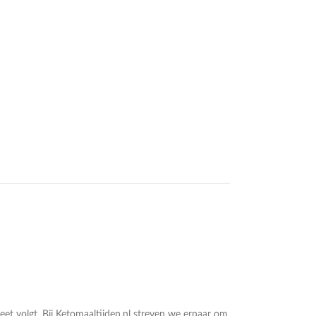
eet volgt. Bij Ketomaaltijden.nl streven we ernaar om