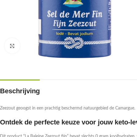
Klik om te vergroten
Beschrijving
Zeezout geoogst in een prachtig beschermd natuurgebied de Camargue.
Ontdek de perfecte keuze voor jouw keto-lev
Dit product “La Baleine Zeezout fijn” bevat slechts 0 gram koolhydraten,