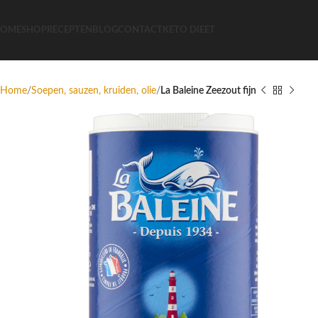
OME
SHOP
RECEPTEN
BLOG
CONTACT
KETO DIEET
Home
Soepen, sauzen, kruiden, olie
La Baleine Zeezout fijn