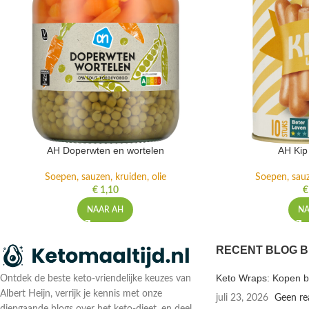
AH Doperwten en wortelen
AH Kip
Soepen, sauzen, kruiden, olie
Soepen, sauz
€
1,10
€
NAAR AH
NA
RECENT BLOG B
Keto Wraps: Kopen bi
Ontdek de beste keto-vriendelijke keuzes van
Albert Heijn, verrijk je kennis met onze
juli 23, 2026
Geen re
diepgaande blogs over het keto-dieet, en deel