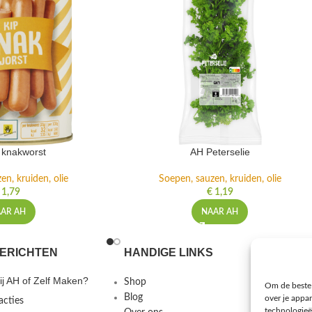
 knakworst
AH Peterselie
en, kruiden, olie
Soepen, sauzen, kruiden, olie
1,79
€
1,19
AR AH
NAAR AH
ERICHTEN
HANDIGE LINKS
MEER I
j AH of Zelf Maken?
Shop
Gebruiks
Om de beste 
Blog
Privacybe
over je appa
acties
technologieë