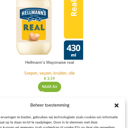
Hellmann’s Mayonaise real
Unox Hol
Soepen, sauzen, kruiden, olie
Soepen, s
€
3,59
NAAR AH
NFORMATIE
Beheer toestemming
voorwaarden
ervaringen te bieden, gebruiken wij technologieën zoals cookies om informatie
leid
raat op te slaan en/of te raadplegen. Door in te stemmen met deze
n kunnen wij gegevens zoals surfgedrag of unieke ID's op deze site verwerken.