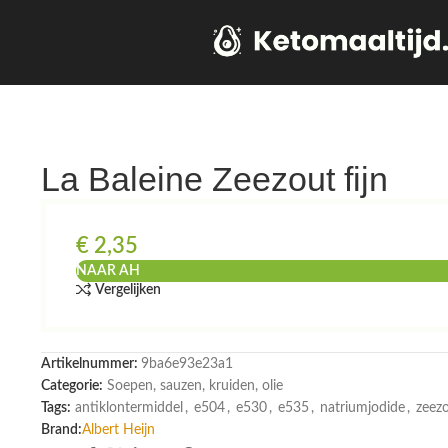
La Baleine Zeezout fijn
€
2,35
NAAR AH
Vergelijken
Artikelnummer:
9ba6e93e23a1
Categorie:
Soepen, sauzen, kruiden, olie
Tags:
antiklontermiddel
,
e504
,
e530
,
e535
,
natriumjodide
,
zeez
Brand:
Albert Heijn